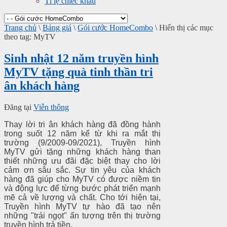
Tỉ lệ chiếc khấu
Trang chủ
\
Bảng giá
\
Gói cước HomeCombo
\
Hiển thị các mục
theo tag: MyTV
Sinh nhật 12 năm truyền hình
MyTV tặng quà tinh thần tri
ân khách hàng
Đăng tại
Viễn thông
Thay lời tri ân khách hàng đã đồng hành
trong suốt 12 năm kể từ khi ra mắt thị
trường (9/2009-09/2021), Truyền hình
MyTV gửi tặng những khách hàng than
thiết những ưu đãi đặc biệt thay cho lời
cảm ơn sâu sắc.
Sự tin yêu của khách
hàng đã giúp cho MyTV có được niềm tin
và động lực để từng bước phát triển mạnh
mẽ cả về lượng và chất. Cho tới hiện tại,
Truyền hình MyTV tự hào đã tạo nên
những "trái ngọt" ấn tượng trên thị trường
truyền hình trả tiền.