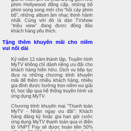
phim Hollywood đẳng cấp, những bộ
phim song song mới cho “hội cày phim
bộ”, những album âm nhạc thịnh hành
nhất. Cùng với đó là dàn TVshow
"triệu view" đang được đông đảo
khách hàng yêu thích.
Tặng thêm khuyến mãi cho niềm
vui nối dài
Kỷ niệm 12 năm thành lập, Truyền hình
MyTV không chỉ dành riêng ưu đãi cho
khách hàng hiện hữu. Dịch vụ tiếp tục
đưa ra những chương trình khuyến
mãi để thêm nhiều khách hàng, nhiều
gia đình được hưởng trọn niềm vui giải
trí, học tập qua hệ thống truyền hình và
ứng dụng MyTV.
Chương trình khuyến mại “Thanh toán
MyTV - Nhận ngay ưu đãi": Khách
hàng đăng ký hoặc gia hạn gói cước
ứng dụng MyTV thanh toán qua ví điện
tử VNPT Pay sẽ được hoàn tiền 50%