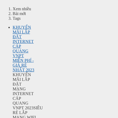
Xem nhiều
Bài mới
Tags
KHUYẾN
MÃI LẮP
ĐẶT
INTERNET
CÁP
QUANG
VNPT
MIỄN PHÍ -
GIÁ RẺ
NHẤT 2023
KHUYẾN
MÃI LẮP
ĐẶT
MẠNG
INTERNET
CÁP
QUANG
VNPT 2023SIÊU
RẺ LẮP
MẠNG WIFI