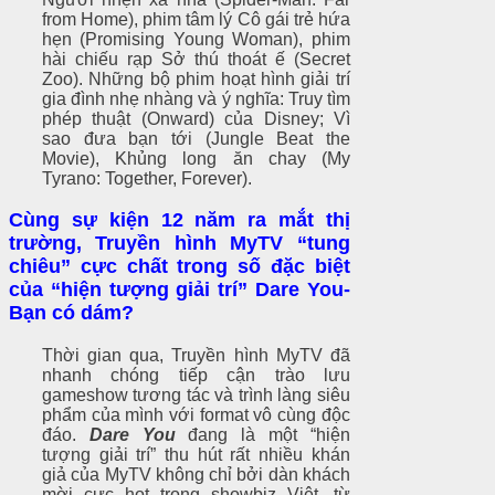
from Home), phim tâm lý Cô gái trẻ hứa
hẹn (Promising Young Woman), phim
hài chiếu rạp Sở thú thoát ế (Secret
Zoo). Những bộ phim hoạt hình giải trí
gia đình nhẹ nhàng và ý nghĩa: Truy tìm
phép thuật (Onward) của Disney; Vì
sao đưa bạn tới (Jungle Beat the
Movie), Khủng long ăn chay (My
Tyrano: Together, Forever).
Cùng
sự kiện 12 năm ra mắt thị
trường, Truyền hình MyTV
“tung
chiêu” cực chất trong số đặc biệt
của “hiện tượng giải trí” Dare You
-
Bạn có dám
?
Thời gian qua, Truyền hình MyTV đã
nhanh chóng tiếp cận trào lưu
gameshow tương tác và trình làng siêu
phẩm của mình với format vô cùng độc
đáo.
Dare You
đang là một “hiện
tượng giải trí” thu hút rất nhiều khán
giả của MyTV không chỉ bởi dàn khách
mời cực hot trong showbiz Việt, từ