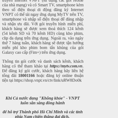
truyền Internet VNPT (sử dụng các gói Home
của nhà mạng) và có Smart TV, smartphone kèm
theo số điện thoại di động đăng ký Internet
VNPT có thể tải ngay ứng dụng MyTV trên TV,
smartphone và nhập số điện thoại để đăng nhập
và nhận ưu đãi. Với gói truyền hình miễn phí,
khách hàng sẽ được xem thoả thích 124 kênh
(54 kênh SD và 70 kênh HD) cùng kho phim,
clip đa dạng trên ứng dụng. Ngoài ra, vào ngày
thứ 7 hàng tuần, khách hàng sẽ được tận hưởng
miễn phí kho phim bom tấn khủng của gói
Galaxy cao cấp (Fim+) trên ứng dụng.
Thông tin gói cước và danh sách kênh, khách
hàng có thể tham khảo tại
https://mytv.com.vn
.
Để đăng ký gói cước, khách hàng hãy liên hệ
tổng đài
18001166
hoặc đăng ký online thuận
tiện tại
https://shop.vnpt.vn/ctv/link/uRW8Do0k
Khi Cả nước đang "Không khỏe" - VNPT
luôn sẵn sàng đồng hành
để hỗ trợ Thành phố Hồ Chí Minh và các tỉnh
phía Nam chiến thắng đại dịch.