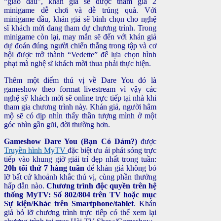
“giao đấu”, khán giả sẽ được tham gia 2
minigame dễ chơi và dễ trúng quà. Với
minigame đầu, khán giả sẽ bình chọn cho nghệ
sĩ khách mời đang tham dự chương trình. Trong
minigame còn lại, may mắn sẽ đến với khán giả
dự đoán đúng người chiến thắng trong tập và cơ
hội được trở thành “Vedette” để lựa chọn hình
phạt mà nghệ sĩ khách mời thua phải thực hiện.
Thêm một điểm thú vị về Dare You đó là
gameshow theo format livestream vì vậy các
nghệ sỹ khách mời sẽ online trực tiếp tại nhà khi
tham gia chương trình này. Khán giả, người hâm
mộ sẽ có dịp nhìn thấy thần tượng mình ở một
góc nhìn gần gũi, đời thường hơn.
Gameshow Dare You (Bạn Có Dám?)
được
Truyền hình MyTV
đặc biệt ưu ái phát sóng trực
tiếp vào khung giờ giải trí đẹp nhất trong tuần:
20h tối thứ 7 hàng tuần
để khán giả không bỏ
lỡ bất cứ khoảnh khắc thú vị, cùng phần thưởng
hấp dẫn nào.
Chương trình độc quyền trên hệ
thống MyTV: Số 802/804 trên TV hoặc mục
Sự kiện/Khác trên Smartphone/tablet
. Khán
giả bỏ lỡ chương trình trực tiếp có thể xem lại