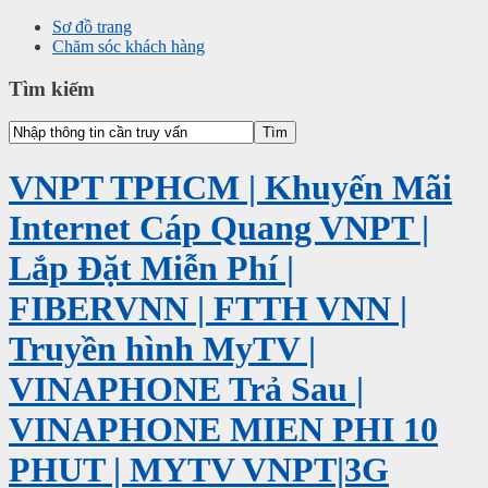
Sơ đồ trang
Chăm sóc khách hàng
Tìm kiếm
VNPT TPHCM | Khuyến Mãi
Internet Cáp Quang VNPT |
Lắp Đặt Miễn Phí |
FIBERVNN | FTTH VNN |
Truyền hình MyTV |
VINAPHONE Trả Sau |
VINAPHONE MIEN PHI 10
PHUT | MYTV VNPT|3G