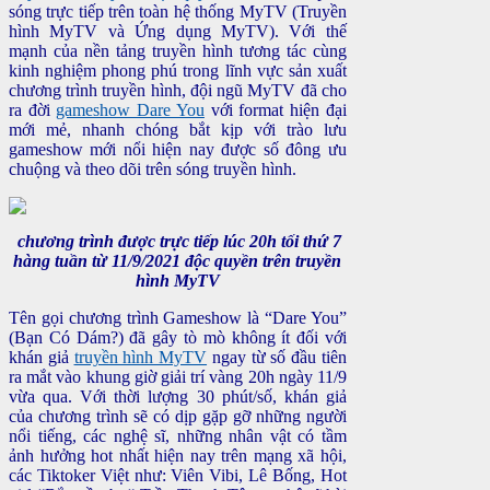
sóng trực tiếp trên toàn hệ thống MyTV (Truyền
hình MyTV và Ứng dụng MyTV). Với thế
mạnh của nền tảng truyền hình tương tác cùng
kinh nghiệm phong phú trong lĩnh vực sản xuất
chương trình truyền hình, đội ngũ MyTV đã cho
ra đời
gameshow Dare You
với format hiện đại
mới mẻ, nhanh chóng bắt kịp với trào lưu
gameshow mới nổi hiện nay được số đông ưu
chuộng và theo dõi trên sóng truyền hình.
chương trình được trực tiếp lúc 20h tối thứ 7
hàng tuần từ 11/9/2021 độc quyền trên truyền
hình MyTV
Tên gọi chương trình Gameshow là “Dare You”
(Bạn Có Dám?) đã gây tò mò không ít đối với
khán giả
truyền hình MyTV
ngay từ số đầu tiên
ra mắt vào khung giờ giải trí vàng 20h ngày 11/9
vừa qua. Với thời lượng 30 phút/số, khán giả
của chương trình sẽ có dịp gặp gỡ những người
nổi tiếng, các nghệ sĩ, những nhân vật có tầm
ảnh hưởng hot nhất hiện nay trên mạng xã hội,
các Tiktoker Việt như: Viên Vibi, Lê Bống, Hot