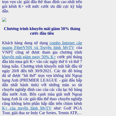
trọn vẹn các giải đấu thể thao đỉnh cao nhất trên
gói kênh K+ với mức cước ưu đãi cực kỳ hấp
dẫn.
Chương trình khuyến mãi giảm 50% tháng
cước đầu tiên
Khách hàng đang sử dụng
combo Internet cáp
quang FiberVNN và Truyền hình MyTV
của
VNPT cũng sẽ được tham gia chương trình
khuyến mãi giảm ngay 50% K+
cước phí tháng
đầu khi mua gói K+ vào các ngày thứ 6 và thứ 7
hàng tuần. Chương trình khuyến mãi bắt đầu từ
ngày 20/8 đến hết 30/9/2021. Các tín đồ bóng
đá sẽ được "hít thở" trọn vẹn không khí Ngoại
hạng Anh (PREMIER LEAGUE - giải đấu hấp
dẫn nhất hành tinh) với những màn so tài
chuyên nghiệp đỉnh cao của các câu lạc bộ hàng
đầu nước Anh. Bên cạnh mùa giải mới Ngoại
hạng Anh là các giải đấu thể thao chuyên nghiệp
cũng không kém phần hấp dẫn trên chùm kênh
K+ của truyền hình MyTV
như: Golf PGA
Tour, giải đua xe Indy Car Series, Tennis ATP,…