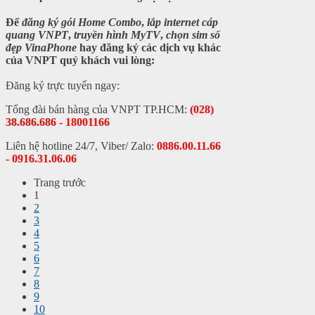
Để
đăng ký gói Home Combo
,
lắp internet cáp
quang VNPT
,
truyền hình MyTV
,
chọn sim số
đẹp VinaPhone
hay
đăng ký các dịch vụ khác
của VNPT
quý khách vui lòng:
Đăng ký trực tuyến ngay:
Tổng đài bán hàng của VNPT TP.HCM:
(028)
38.686.686 - 18001166
Liên hệ hotline 24/7, Viber/ Zalo:
0886.00.11.66
- 0916.31.06.06
Trang trước
1
2
3
4
5
6
7
8
9
10