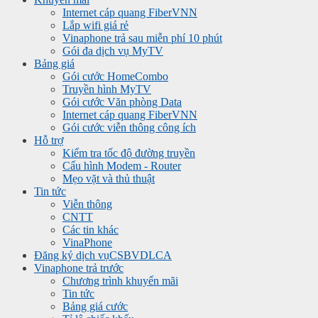
Internet cáp quang FiberVNN
Lắp wifi giá rẻ
Vinaphone trả sau miễn phí 10 phút
Gói đa dịch vụ MyTV
Bảng giá
Gói cước HomeCombo
Truyền hình MyTV
Gói cước Văn phòng Data
Internet cáp quang FiberVNN
Gói cước viễn thông công ích
Hỗ trợ
Kiểm tra tốc độ đường truyền
Cấu hình Modem - Router
Mẹo vặt và thủ thuật
Tin tức
Viễn thông
CNTT
Các tin khác
VinaPhone
Đăng ký dịch vụ
CSBVDLCA
Vinaphone trả trước
Chương trình khuyến mãi
Tin tức
Bảng giá cước