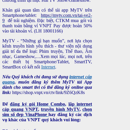
chương trình tại mục Hài TV Show/Gameshow.
Khán giả quan tâm có thể tải app MyTV trên
Smartphone/tablet:
https://mytv.com.vn/tai-ve2-
9
để trải nghiệm. Đặc biệt, CTKM mua gói và
thanh toán bằng ví VNPT Pay được hoàn 50%
vào tài khoản ví. (LH 18001166)
MyTV - “Những gì bạn muốn”, nơi lựa chọn
kênh truyền hình yêu thích - thư viện nội dung
giải trí đa thể loại: Phim truyện, Thể thao, Âm
nhạc, Gameshow,…Xem mọi lúc, mọi nơi, trên
các thiết bị Smartphone/Tablet, SmartTV,
SmartBox có kết nối
Internet
.
Nếu Quý khách chỉ đang sử dụng
internet cáp
quang
, muốn đăng ký thêm MyTV tải App
dành cho smart tivi có thể đăng ký online qua
link:
https://shop.vnpt.vn/ctv/link/9Z6QzK8s
Để
đăng ký gói Home Combo
,
lắp internet
cáp quang VNPT
,
truyền hình MyTV
,
chọn
sim số đẹp VinaPhone
hay đăng ký các dịch
vụ khác của VNPT quý khách vui lòng: