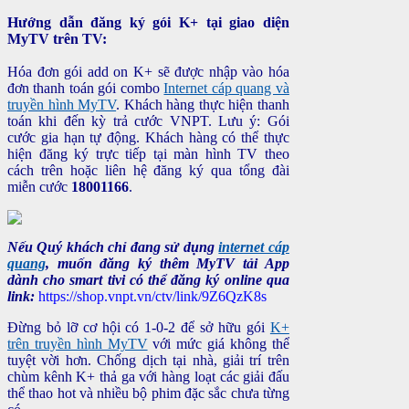
Hướng dẫn đăng ký gói K+ tại giao diện
MyTV trên TV:
Hóa đơn gói add on K+ sẽ được nhập vào hóa
đơn thanh toán gói combo
Internet cáp quang và
truyền hình MyTV
. Khách hàng thực hiện thanh
toán khi đến kỳ trả cước VNPT. Lưu ý: Gói
cước gia hạn tự động. Khách hàng có thể thực
hiện đăng ký trực tiếp tại màn hình TV theo
cách trên hoặc liên hệ đăng ký qua tổng đài
miễn cước
18001166
.
Nếu Quý khách chỉ đang sử dụng
internet cáp
quang
, muốn đăng ký thêm MyTV tải App
dành cho smart tivi có thể đăng ký online qua
link:
https://shop.vnpt.vn/ctv/link/9Z6QzK8s
Đừng bỏ lỡ cơ hội có 1-0-2 để sở hữu gói
K+
trên truyền hình MyTV
với mức giá không thể
tuyệt vời hơn. Chống dịch tại nhà, giải trí trên
chùm kênh K+ thả ga với hàng loạt các giải đấu
thể thao hot và nhiều bộ phim đặc sắc chưa từng