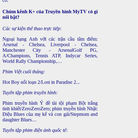
có.
Chùm kênh K+ của Truyền hình MyTV có gì
nổi bật?
Các sự kiện thể thao trực tiếp
:
Ngoại hạng Anh với các trận cầu tâm điểm:
Arsenal - Chelsea, Liverpool - Chelsea,
Manchester City - ArsenalGolf PG,
A/Champions, Tennis ATP, Indycar Series,
World Rally Championship,…
Phim Việt cuối tháng:
Hot Boy nổi loạn 2/Lost in Paradise 2...
Tuyển tập phim truyền hình:
Phim truyền hình Ý đề tài tội phạm Bột trắng
tinh khiết/ZeroZeroZero; phim truyền hình Nhật:
Điệu Blues của mẹ kế và con gái/Stepmom and
daughter Blues…
Tuyển tập phim điện ảnh quốc tế: