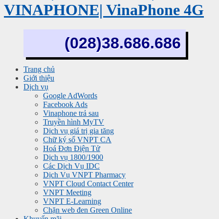
VINAPHONE| VinaPhone 4G
(028)38.686.686
Trang chủ
Giới thiệu
Dịch vụ
Google AdWords
Facebook Ads
Vinaphone trả sau
Truyền hình MyTV
Dịch vụ giá trị gia tăng
Chữ ký số VNPT CA
Hoá Đơn Điện Tử
Dịch vụ 1800/1900
Các Dịch Vụ IDC
Dịch Vụ VNPT Pharmacy
VNPT Cloud Contact Center
VNPT Meeting
VNPT E-Learning
Chặn web đen Green Online
Khuyến mãi