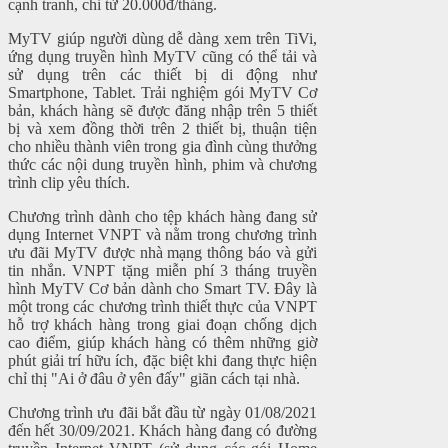
cạnh tranh, chỉ từ 20.000đ/tháng.
MyTV giúp người dùng dễ dàng xem trên TiVi,
ứng dụng truyền hình MyTV cũng có thể tải và
sử dụng trên các thiết bị di động như
Smartphone, Tablet. Trải nghiệm gói MyTV Cơ
bản, khách hàng sẽ được đăng nhập trên 5 thiết
bị và xem đồng thời trên 2 thiết bị, thuận tiện
cho nhiều thành viên trong gia đình cùng thưởng
thức các nội dung truyền hình, phim và chương
trình clip yêu thích.
Chương trình dành cho tệp khách hàng đang sử
dụng Internet VNPT và nằm trong chương trình
ưu đãi MyTV được nhà mạng thông báo và gửi
tin nhắn. VNPT tặng miễn phí 3 tháng truyền
hình MyTV Cơ bản dành cho Smart TV. Đây là
một trong các chương trình thiết thực của VNPT
hỗ trợ khách hàng trong giai đoạn chống dịch
cao điểm, giúp khách hàng có thêm những giờ
phút giải trí hữu ích, đặc biệt khi đang thực hiện
chỉ thị "Ai ở đâu ở yên đấy" giãn cách tại nhà.
Chương trình ưu đãi bắt đầu từ ngày 01/08/2021
đến hết 30/09/2021. Khách hàng đang có đường