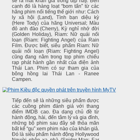
sẽ ra mắt khán giả trong dịp này. Bên
cạnh đó là hàng loạt “bom tấn” từ các
hãng phim nổi tiếng thế giới như: Cách
ly xã hội (Land), Tình bạn diệu kỳ
(Here Tody) của hãng Universal; Màu
đỏ anh đào (Cherry), Kỳ nghỉ nhớ đời
(Golden Holiday), Riam: Nữ quái nổi
loạn (Riam: Fighting Angel) của Rain
Film. Được biết, siêu phẩm Riam: Nữ
quái nổi loạn (Riam: Fighting Angel)
cũng đang nằm trong top phim chiếu
rạp phát hành gần nhất của điện ảnh
Thái Lan. Phim có sự tham gia của
bông hồng lai Thái Lan - Ranee
Campen.
Tiếp đến sẽ là những siêu phẩm được
các cuồng phim đánh giá với thang
điểm IMDB cao. Đa dạng chủ đề từ
hành động, hài, đến tâm lý và gia đình,
những bộ phim sau đây sẽ thỏa mãn
bất kể “gu” xem phim nào của khán giả.
Đó là siêu phẩm hành động Hollywood
Người nhện xa nhà (Spider-Man: Far