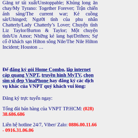
Găng tơ tái xuất/Unstoppable; Khủng long ăn
chay/My Tyrano: Together Forever; Trận chiến
ánh sáng/The current war; Kẻ cuồng
sát/Uhinged; Người tình của phu nhân
Chatterly/Lady Chatterly’s Lover; Chuyện tình
Liz Taylor/Burton & Taylor; Một chuyện
tình/Un Amor; Những kẻ lang bạt/Drifters; Sự
cố ở khách sạn Hilton sông Nile/The Nile Hilton
Incident; Houston …
Để
đăng ký gói Home Combo
,
lắp internet
cáp quang VNPT
,
truyền hình MyTV
,
chọn
sim số đẹp VinaPhone
hay đăng ký các dịch
vụ khác của VNPT quý khách vui lòng:
Đăng ký trực tuyến ngay:
Tổng đài bán hàng của VNPT TP.HCM:
(028)
38.686.686
Liên hệ hotline 24/7, Viber/ Zalo:
0886.00.11.66
- 0916.31.06.06