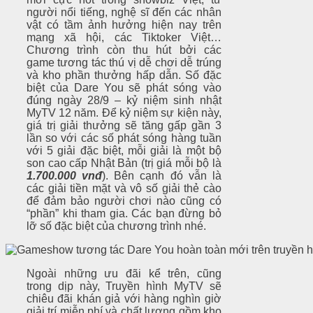
người nổi tiếng, nghệ sĩ đến các nhân
vật có tầm ảnh hưởng hiện nay trên
mạng xã hội, các Tiktoker Việt…
Chương trình còn thu hút bởi các
game tương tác thú vị dễ chơi dễ trúng
và kho phần thưởng hấp dẫn. Số đặc
biệt của Dare You sẽ phát sóng vào
đúng ngày 28/9 – kỷ niệm sinh nhật
MyTV 12 năm. Để kỷ niệm sự kiện này,
giá trị giải thưởng sẽ tăng gấp gần 3
lần so với các số phát sóng hàng tuần
với 5 giải đặc biệt, mỗi giải là một bộ
son cao cấp Nhật Bản (trị giá mỗi bộ là
1.700.000 vnđ
). Bên cạnh đó vẫn là
các giải tiền mặt và vô số giải thẻ cào
để đảm bảo người chơi nào cũng có
“phần” khi tham gia. Các bạn đừng bỏ
lỡ số đặc biệt của chương trình nhé.
Ngoài những ưu đãi kể trên, cũng
trong dịp này, Truyền hình MyTV sẽ
chiêu đãi khán giả với hàng nghìn giờ
giải trí miễn phí và chất lượng gồm kho