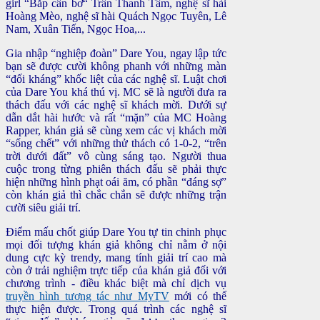
girl “Bắp cần bơ“ Trần Thanh Tâm, nghệ sĩ hài
Hoàng Mèo, nghệ sĩ hài Quách Ngọc Tuyên, Lê
Nam, Xuân Tiến, Ngọc Hoa,...
Gia nhập “nghiệp đoàn” Dare You, ngay lập tức
bạn sẽ được cười không phanh với những màn
“đối kháng” khốc liệt của các nghệ sĩ. Luật chơi
của Dare You khá thú vị. MC sẽ là người đưa ra
thách đấu với các nghệ sĩ khách mời. Dưới sự
dẫn dắt hài hước và rất “mặn” của MC Hoàng
Rapper, khán giả sẽ cùng xem các vị khách mời
“sống chết” với những thử thách có 1-0-2, “trên
trời dưới đất” vô cùng sáng tạo. Người thua
cuộc trong từng phiên thách đấu sẽ phải thực
hiện những hình phạt oái ăm, có phần “đáng sợ”
còn khán giả thì chắc chắn sẽ được những trận
cười siêu giải trí.
Điểm mấu chốt giúp Dare You tự tin chinh phục
mọi đối tượng khán giả không chỉ nằm ở nội
dung cực kỳ trendy, mang tính giải trí cao mà
còn ở trải nghiệm trực tiếp của khán giả đối với
chương trình - điều khác biệt mà chỉ dịch vụ
truyền hình tương tác như MyTV
mới có thể
thực hiện được. Trong quá trình các nghệ sĩ