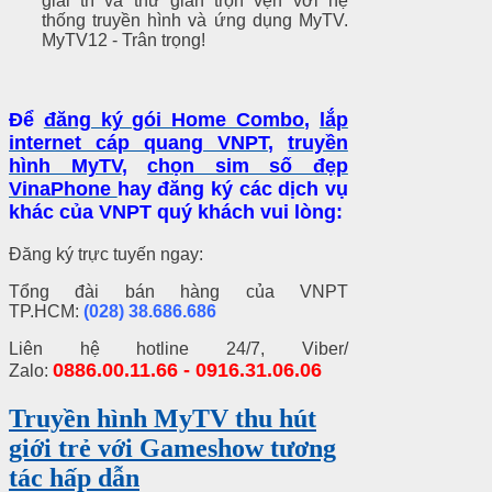
giải trí và thư giãn trọn vẹn với hệ
thống truyền hình và ứng dụng MyTV.
MyTV12 - Trân trọng!
Để
đăng ký gói Home Combo
,
lắp
internet cáp quang VNPT
,
truyền
hình MyTV
,
chọn sim số đẹp
VinaPhone
hay đăng ký các dịch vụ
khác của VNPT quý khách vui lòng:
Đăng ký trực tuyến ngay:
Tổng đài bán hàng của VNPT
TP.HCM:
(028) 38.686.686
Liên hệ hotline 24/7, Viber/
0886.00.11.66 - 0916.31.06.06
Zalo:
Truyền hình MyTV thu hút
giới trẻ với Gameshow tương
tác hấp dẫn