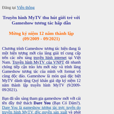
Đăng tại
Viễn thông
Truyền hình MyTV thu hút giới trẻ với
Gameshow tương tác hấp dẫn
Mừng kỷ niệm 12 năm thành lập
(09/2009 - 09/2021)
Chương trình Gameshow tương tác hiện đang là
một hiện tượng mới của làng giải trí cung cấp
trên các nền tảng
truyền hình internet
tại Việt
Nam.
Truyền hình MyTV của VNPT
đã nhanh
chóng tiếp cận trào lưu mới này và trình làng
Gameshow tương tác của mình với format vô
cùng độc đáo. Gameshow là món quà đặc biệt
MyTV dành tặng Quý khán giả dịp kỷ niệm 12
năm thành lập truyền hình MyTV (9/2009-
09/2021).
Bạn đã sẵn sàng tham gia gameshow mới với cái
tên đầy thử thách
Dare You
(Bạn Có Dám?).
Dare You là gameshow tương tác trực tuyến do
truyền hình MyTV độc quyền sản xuất
và phát