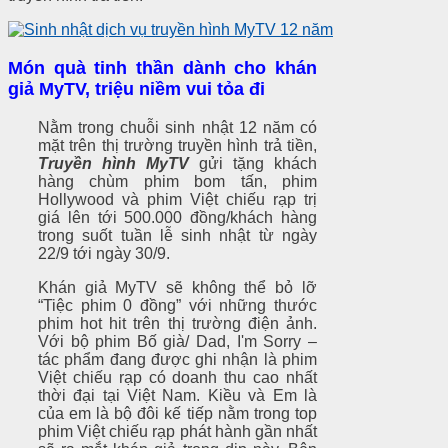
Món
quà tinh thần dành cho khán
giả MyTV
, triệu niềm vui tỏa đi
Nằm trong chuỗi sinh nhật 12 năm có
mặt trên thị trường truyền hình trả tiền,
Truyền hình MyTV
gửi tặng khách
hàng chùm phim bom tấn, phim
Hollywood và phim Việt chiếu rạp trị
giá lên tới 500.000 đồng/khách hàng
trong suốt tuần lễ sinh nhật từ ngày
22/9 tới ngày 30/9.
Khán giả MyTV sẽ không thể bỏ lỡ
“Tiệc phim 0 đồng” với những thước
phim hot hit trên thị trường điện ảnh.
Với bộ phim Bố già/ Dad, I'm Sorry –
tác phẩm đang được ghi nhận là phim
Việt chiếu rạp có doanh thu cao nhất
thời đại tại Việt Nam. Kiều và Em là
của em là bộ đôi kế tiếp nằm trong top
phim Việt chiếu rạp phát hành gần nhất