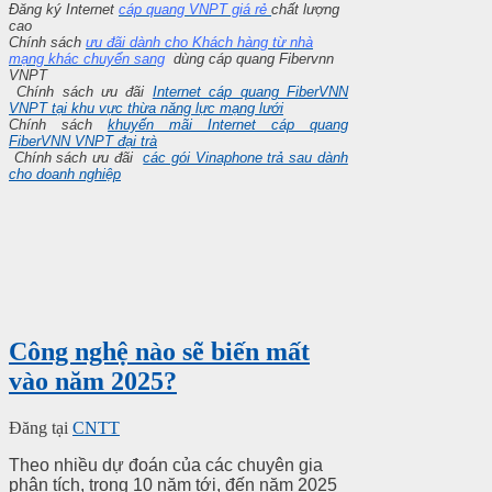
Đăng ký Internet
cáp quang VNPT giá rẻ
chất lượng
cao
Chính sách
ưu đãi dành cho Khách hàng từ nhà
mạng khác chuyển sang
dùng cáp quang Fibervnn
VNPT
Chính sách ưu đãi
Internet cáp quang FiberVNN
VNPT tại khu vực thừa năng lực mạng lưới
Chính sách
khuyến mãi Internet cáp quang
FiberVNN VNPT đại trà
Chính sách ưu đãi
các gói Vinaphone trả sau dành
cho doanh nghiệp
Công nghệ nào sẽ biến mất
vào năm 2025?
Đăng tại
CNTT
Theo nhiều dự đoán của các chuyên gia
phân tích, trong 10 năm tới, đến năm 2025