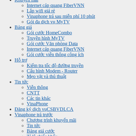
Internet cáp quang FiberVNN
Lắp wifi giá rẻ
Vinaphone trả sau miễn phí 10 phút
Gói đa dịch vụ MyTV
Bảng giá
Gói cước HomeCombo
Truyền hình MyTV
Gói cước Văn phòng Data
Internet cáp quang FiberVNN
Gói cước viễn thông công ích
Hỗ trợ
Kiểm tra tốc độ đường truyền
Cấu hình Modem - Router
Mẹo vặt và thủ thuật
Tin tức
Viễn thông
CNTT
Các tin khác
VinaPhone
Đăng ký dịch vụ
CSBVDLCA
Vinaphone trả trước
Chương trình khuyến mãi
Tin tức
Bảng giá cước