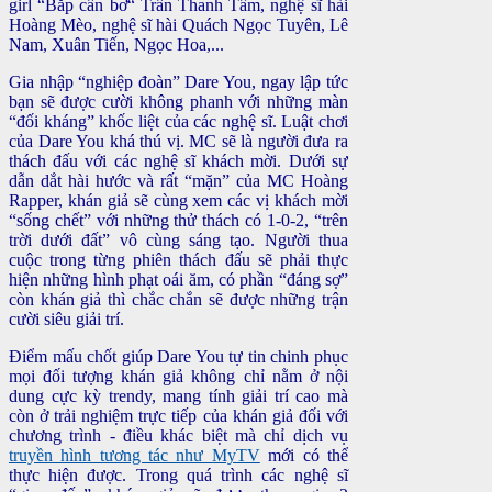
girl “Bắp cần bơ“ Trần Thanh Tâm, nghệ sĩ hài
Hoàng Mèo, nghệ sĩ hài Quách Ngọc Tuyên, Lê
Nam, Xuân Tiến, Ngọc Hoa,...
Gia nhập “nghiệp đoàn” Dare You, ngay lập tức
bạn sẽ được cười không phanh với những màn
“đối kháng” khốc liệt của các nghệ sĩ. Luật chơi
của Dare You khá thú vị. MC sẽ là người đưa ra
thách đấu với các nghệ sĩ khách mời. Dưới sự
dẫn dắt hài hước và rất “mặn” của MC Hoàng
Rapper, khán giả sẽ cùng xem các vị khách mời
“sống chết” với những thử thách có 1-0-2, “trên
trời dưới đất” vô cùng sáng tạo. Người thua
cuộc trong từng phiên thách đấu sẽ phải thực
hiện những hình phạt oái ăm, có phần “đáng sợ”
còn khán giả thì chắc chắn sẽ được những trận
cười siêu giải trí.
Điểm mấu chốt giúp Dare You tự tin chinh phục
mọi đối tượng khán giả không chỉ nằm ở nội
dung cực kỳ trendy, mang tính giải trí cao mà
còn ở trải nghiệm trực tiếp của khán giả đối với
chương trình - điều khác biệt mà chỉ dịch vụ
truyền hình tương tác như MyTV
mới có thể
thực hiện được. Trong quá trình các nghệ sĩ