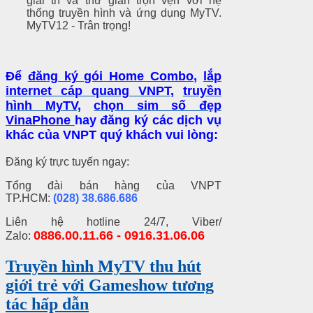
giải trí và thư giãn trọn vẹn với hệ
thống truyền hình và ứng dụng MyTV.
MyTV12 - Trân trọng!
Để
đăng ký gói Home Combo
,
lắp
internet cáp quang VNPT
,
truyền
hình MyTV
,
chọn sim số đẹp
VinaPhone
hay đăng ký các dịch vụ
khác của VNPT quý khách vui lòng:
Đăng ký trực tuyến ngay:
Tổng đài bán hàng của VNPT
TP.HCM:
(028) 38.686.686
Liên hệ hotline 24/7, Viber/
0886.00.11.66 - 0916.31.06.06
Zalo:
Truyền hình MyTV thu hút
giới trẻ với Gameshow tương
tác hấp dẫn