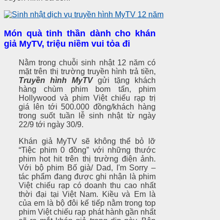
Món
quà tinh thần dành cho khán
giả MyTV
, triệu niềm vui tỏa đi
Nằm trong chuỗi sinh nhật 12 năm có
mặt trên thị trường truyền hình trả tiền,
Truyền hình MyTV
gửi tặng khách
hàng chùm phim bom tấn, phim
Hollywood và phim Việt chiếu rạp trị
giá lên tới 500.000 đồng/khách hàng
trong suốt tuần lễ sinh nhật từ ngày
22/9 tới ngày 30/9.
Khán giả MyTV sẽ không thể bỏ lỡ
“Tiệc phim 0 đồng” với những thước
phim hot hit trên thị trường điện ảnh.
Với bộ phim Bố già/ Dad, I'm Sorry –
tác phẩm đang được ghi nhận là phim
Việt chiếu rạp có doanh thu cao nhất
thời đại tại Việt Nam. Kiều và Em là
của em là bộ đôi kế tiếp nằm trong top
phim Việt chiếu rạp phát hành gần nhất