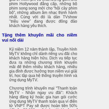
phim Hollywood đẳng cấp, những bộ
phim song song mới cho “hội cày phim
bộ”, những album âm nhạc thịnh hành
nhất. Cùng với đó là dàn TVshow
"triệu view" đang được đông đảo
khách hàng yêu thích.
Tặng thêm khuyến mãi cho niềm
vui nối dài
Kỷ niệm 12 năm thành lập, Truyền hình
MyTV không chỉ dành riêng ưu đãi cho
khách hàng hiện hữu. Dịch vụ tiếp tục
đưa ra những chương trình khuyến
mãi để thêm nhiều khách hàng, nhiều
gia đình được hưởng trọn niềm vui giải
trí, học tập qua hệ thống truyền hình và
ứng dụng MyTV.
Chương trình khuyến mại “Thanh toán
MyTV - Nhận ngay ưu đãi": Khách
hàng đăng ký hoặc gia hạn gói cước
ứng dụng MyTV thanh toán qua ví điện
tử VNPT Pay sẽ được hoàn tiền 50%