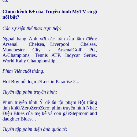
có.
Chùm kênh K+ của Truyền hình MyTV có gì
nổi bật?
Các sự kiện thể thao trực tiếp
:
Ngoại hạng Anh với các trận cầu tâm điểm:
Arsenal - Chelsea, Liverpool - Chelsea,
Manchester City - ArsenalGolf PG,
A/Champions, Tennis ATP, Indycar Series,
World Rally Championship,…
Phim Việt cuối tháng:
Hot Boy nổi loạn 2/Lost in Paradise 2...
Tuyển tập phim truyền hình:
Phim truyền hình Ý đề tài tội phạm Bột trắng
tinh khiết/ZeroZeroZero; phim truyền hình Nhật:
Điệu Blues của mẹ kế và con gái/Stepmom and
daughter Blues…
Tuyển tập phim điện ảnh quốc tế: