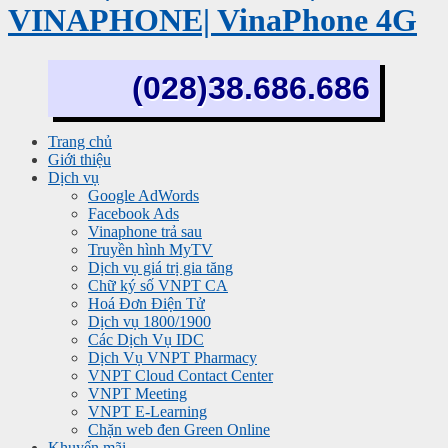
VINAPHONE| VinaPhone 4G
(028)38.686.686
Trang chủ
Giới thiệu
Dịch vụ
Google AdWords
Facebook Ads
Vinaphone trả sau
Truyền hình MyTV
Dịch vụ giá trị gia tăng
Chữ ký số VNPT CA
Hoá Đơn Điện Tử
Dịch vụ 1800/1900
Các Dịch Vụ IDC
Dịch Vụ VNPT Pharmacy
VNPT Cloud Contact Center
VNPT Meeting
VNPT E-Learning
Chặn web đen Green Online
Khuyến mãi