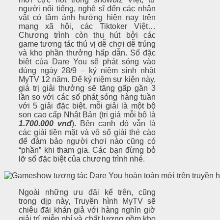
người nổi tiếng, nghệ sĩ đến các nhân
vật có tầm ảnh hưởng hiện nay trên
mạng xã hội, các Tiktoker Việt…
Chương trình còn thu hút bởi các
game tương tác thú vị dễ chơi dễ trúng
và kho phần thưởng hấp dẫn. Số đặc
biệt của Dare You sẽ phát sóng vào
đúng ngày 28/9 – kỷ niệm sinh nhật
MyTV 12 năm. Để kỷ niệm sự kiện này,
giá trị giải thưởng sẽ tăng gấp gần 3
lần so với các số phát sóng hàng tuần
với 5 giải đặc biệt, mỗi giải là một bộ
son cao cấp Nhật Bản (trị giá mỗi bộ là
1.700.000 vnđ
). Bên cạnh đó vẫn là
các giải tiền mặt và vô số giải thẻ cào
để đảm bảo người chơi nào cũng có
“phần” khi tham gia. Các bạn đừng bỏ
lỡ số đặc biệt của chương trình nhé.
Ngoài những ưu đãi kể trên, cũng
trong dịp này, Truyền hình MyTV sẽ
chiêu đãi khán giả với hàng nghìn giờ
giải trí miễn phí và chất lượng gồm kho