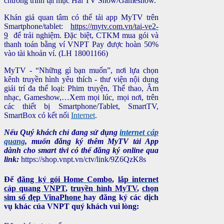
chương trình tại mục Hài TV Show/Gameshow.
Khán giả quan tâm có thể tải app MyTV trên
Smartphone/tablet:
https://mytv.com.vn/tai-ve2-
9
để trải nghiệm. Đặc biệt, CTKM mua gói và
thanh toán bằng ví VNPT Pay được hoàn 50%
vào tài khoản ví. (LH 18001166)
MyTV - “Những gì bạn muốn”, nơi lựa chọn
kênh truyền hình yêu thích - thư viện nội dung
giải trí đa thể loại: Phim truyện, Thể thao, Âm
nhạc, Gameshow,…Xem mọi lúc, mọi nơi, trên
các thiết bị Smartphone/Tablet, SmartTV,
SmartBox có kết nối
Internet
.
Nếu Quý khách chỉ đang sử dụng
internet cáp
quang
, muốn đăng ký thêm MyTV tải App
dành cho smart tivi có thể đăng ký online qua
link:
https://shop.vnpt.vn/ctv/link/9Z6QzK8s
Để
đăng ký gói Home Combo
,
lắp internet
cáp quang VNPT
,
truyền hình MyTV
,
chọn
sim số đẹp VinaPhone
hay đăng ký các dịch
vụ khác của VNPT quý khách vui lòng: