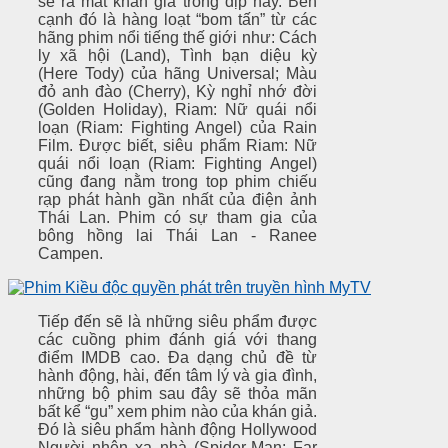
sẽ ra mắt khán giả trong dịp này. Bên
cạnh đó là hàng loạt “bom tấn” từ các
hãng phim nổi tiếng thế giới như: Cách
ly xã hội (Land), Tình bạn diệu kỳ
(Here Tody) của hãng Universal; Màu
đỏ anh đào (Cherry), Kỳ nghỉ nhớ đời
(Golden Holiday), Riam: Nữ quái nổi
loạn (Riam: Fighting Angel) của Rain
Film. Được biết, siêu phẩm Riam: Nữ
quái nổi loạn (Riam: Fighting Angel)
cũng đang nằm trong top phim chiếu
rạp phát hành gần nhất của điện ảnh
Thái Lan. Phim có sự tham gia của
bông hồng lai Thái Lan - Ranee
Campen.
Tiếp đến sẽ là những siêu phẩm được
các cuồng phim đánh giá với thang
điểm IMDB cao. Đa dạng chủ đề từ
hành động, hài, đến tâm lý và gia đình,
những bộ phim sau đây sẽ thỏa mãn
bất kể “gu” xem phim nào của khán giả.
Đó là siêu phẩm hành động Hollywood
Người nhện xa nhà (Spider-Man: Far