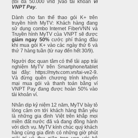
(tối đa 50.000 vnđ )vào tài khoản
ví
VNPT Pay
.
Dành cho fan thể thao gói K+ trên
truyền hình MyTV: Khách hàng đang
sử dụng combo Internet FiberVNN và
Truyền hình MyTV của VNPT sẽ được
giảm ngay 50%
cước phí tháng đầu
khi mua gói K+ vào các ngày thứ 6 và
thứ 7 hàng tuần (từ nay đến hết 30/9).
Người đọc quan tâm có thể tải app trải
nghiệm MyTV trên Smartphone/tablet
tại đây: https://mytv.com.vn/tai-ve2-9.
Và đừng quên chương trình khuyến
mại mua gói và thanh toán bằng ví
VNPT Pay đang được hoàn 50% vào
tài khoản ví.
Nhân dịp kỷ niệm 12 năm, MyTV bày tỏ
lòng cảm ơn tới khách hàng thân yêu
là những gia đình Việt trên khắp mọi
miền đất nước đã và đang đồng hành
với dịch vụ. MyTV kính chúc quý khách
hàng cùng gia đình có những giờ phút