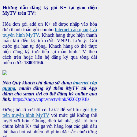
Hướng dẫn đăng ký gói K+ tại giao diện
MyTV trên TV:
Hóa đơn gói add on K+ sẽ được nhập vào hóa
đơn thanh toán gói combo
Internet cáp quang và
truyền hình MyTV
. Khách hàng thực hiện thanh
toán khi đến kỳ trả cước VNPT. Lưu ý: Gói
cước gia hạn tự động. Khách hàng có thể thực
hiện đăng ký trực tiếp tại màn hình TV theo
cách trên hoặc liên hệ đăng ký qua tổng đài
miễn cước
18001166
.
Nếu Quý khách chỉ đang sử dụng
internet cáp
quang
, muốn đăng ký thêm MyTV tải App
dành cho smart tivi có thể đăng ký online qua
link:
https://shop.vnpt.vn/ctv/link/9Z6QzK8s
Đừng bỏ lỡ cơ hội có 1-0-2 để sở hữu gói
K+
trên truyền hình MyTV
với mức giá không thể
tuyệt vời hơn. Chống dịch tại nhà, giải trí trên
chùm kênh K+ thả ga với hàng loạt các giải đấu
thể thao hot và nhiều bộ phim đặc sắc chưa từng