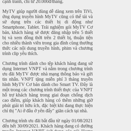
cạnh tranh, chỉ từ 20.000đ/tháng.
MyTV giúp người dùng dễ dàng xem trên TiVi,
ứng dụng truyền hình MyTV cũng có thể tải và
sử dụng trên các thiết bị di động như
Smartphone, Tablet. Trải nghiệm gói MyTV Cơ
bản, khách hàng sẽ được đăng nhập trên 5 thiết
bị và xem đồng thời trên 2 thiết bị, thuận tiện
cho nhiều thành viên trong gia đình cùng thưởng
thức các nội dung truyền hình, phim và chương
trình clip yêu thích.
Chương trình dành cho tệp khách hàng đang sử
dụng Internet VNPT và nằm trong chương trình
ưu đãi MyTV được nhà mạng thông báo và gửi
tin nhắn. VNPT tặng miễn phí 3 tháng truyền
hình MyTV Cơ bản dành cho Smart TV. Đây là
một trong các chương trình thiết thực của VNPT
hỗ trợ khách hàng trong giai đoạn chống dịch
cao điểm, giúp khách hàng có thêm những giờ
phút giải trí hữu ích, đặc biệt khi đang thực hiện
chỉ thị "Ai ở đâu ở yên đấy" giãn cách tại nhà.
Chương trình ưu đãi bắt đầu từ ngày 01/08/2021
đến hết 30/09/2021. Khách hàng đang có đường