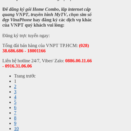
Để
đăng ký gói Home Combo
,
lắp internet cáp
quang VNPT
,
truyền hình MyTV
,
chọn sim số
đẹp VinaPhone
hay
đăng ký các dịch vụ khác
của VNPT
quý khách vui lòng:
Đăng ký trực tuyến ngay:
Tổng đài bán hàng của VNPT TP.HCM:
(028)
38.686.686 - 18001166
Liên hệ hotline 24/7, Viber/ Zalo:
0886.00.11.66
- 0916.31.06.06
Trang trước
1
2
3
4
5
6
7
8
9
10