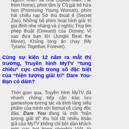
from Home), phim tâm lý Cô gái trẻ hứa
hẹn (Promising Young Woman), phim
hài chiếu rạp Sở thú thoát ế (Secret
Zoo). Những bộ phim hoạt hình giải trí
gia đình nhẹ nhàng và ý nghĩa: Truy tìm
phép thuật (Onward) của Disney; Vì
sao đưa bạn tới (Jungle Beat the
Movie), Khủng long ăn chay (My
Tyrano: Together, Forever).
Cùng
sự kiện 12 năm ra mắt thị
trường, Truyền hình MyTV
“tung
chiêu” cực chất trong số đặc biệt
của “hiện tượng giải trí” Dare You
-
Bạn có dám
?
Thời gian qua, Truyền hình MyTV đã
nhanh chóng tiếp cận trào lưu
gameshow tương tác và trình làng siêu
phẩm của mình với format vô cùng độc
đáo.
Dare You
đang là một “hiện
tượng giải trí” thu hút rất nhiều khán
giả của MyTV không chỉ bởi dàn khách
mời cực hot trong showbiz Việt, từ