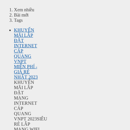
Xem nhiều
Bài mới
Tags
KHUYẾN
MÃI LẮP
ĐẶT
INTERNET
CÁP
QUANG
VNPT
MIỄN PHÍ -
GIÁ RẺ
NHẤT 2023
KHUYẾN
MÃI LẮP
ĐẶT
MẠNG
INTERNET
CÁP
QUANG
VNPT 2023SIÊU
RẺ LẮP
MẠNG WIFI