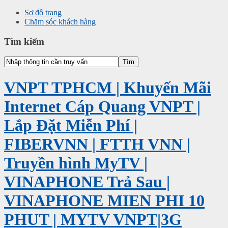
Sơ đồ trang
Chăm sóc khách hàng
Tìm kiếm
VNPT TPHCM | Khuyến Mãi
Internet Cáp Quang VNPT |
Lắp Đặt Miễn Phí |
FIBERVNN | FTTH VNN |
Truyền hình MyTV |
VINAPHONE Trả Sau |
VINAPHONE MIEN PHI 10
PHUT | MYTV VNPT|3G