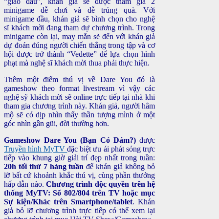
“giao đấu”, khán giả sẽ được tham gia 2
minigame dễ chơi và dễ trúng quà. Với
minigame đầu, khán giả sẽ bình chọn cho nghệ
sĩ khách mời đang tham dự chương trình. Trong
minigame còn lại, may mắn sẽ đến với khán giả
dự đoán đúng người chiến thắng trong tập và cơ
hội được trở thành “Vedette” để lựa chọn hình
phạt mà nghệ sĩ khách mời thua phải thực hiện.
Thêm một điểm thú vị về Dare You đó là
gameshow theo format livestream vì vậy các
nghệ sỹ khách mời sẽ online trực tiếp tại nhà khi
tham gia chương trình này. Khán giả, người hâm
mộ sẽ có dịp nhìn thấy thần tượng mình ở một
góc nhìn gần gũi, đời thường hơn.
Gameshow Dare You (Bạn Có Dám?)
được
Truyền hình MyTV
đặc biệt ưu ái phát sóng trực
tiếp vào khung giờ giải trí đẹp nhất trong tuần:
20h tối thứ 7 hàng tuần
để khán giả không bỏ
lỡ bất cứ khoảnh khắc thú vị, cùng phần thưởng
hấp dẫn nào.
Chương trình độc quyền trên hệ
thống MyTV: Số 802/804 trên TV hoặc mục
Sự kiện/Khác trên Smartphone/tablet
. Khán
giả bỏ lỡ chương trình trực tiếp có thể xem lại