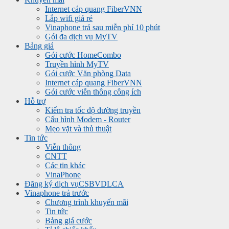
Internet cáp quang FiberVNN
Lắp wifi giá rẻ
Vinaphone trả sau miễn phí 10 phút
Gói đa dịch vụ MyTV
Bảng giá
Gói cước HomeCombo
Truyền hình MyTV
Gói cước Văn phòng Data
Internet cáp quang FiberVNN
Gói cước viễn thông công ích
Hỗ trợ
Kiểm tra tốc độ đường truyền
Cấu hình Modem - Router
Mẹo vặt và thủ thuật
Tin tức
Viễn thông
CNTT
Các tin khác
VinaPhone
Đăng ký dịch vụ
CSBVDLCA
Vinaphone trả trước
Chương trình khuyến mãi
Tin tức
Bảng giá cước