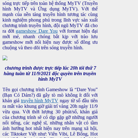
sóng trực tiếp trên toàn hệ thống MyTV (Truyền
hình MyTV và Ứng dụng MyTV). Với thế
mạnh của nền tảng truyền hình tương tác cùng
kinh nghiệm phong phú trong lĩnh vực sản xuất
chương trình truyền hình, đội ngũ MyTV đã cho
ra đời
gameshow Dare You
với format hiện đại
mới mẻ, nhanh chóng bắt kịp với trào lưu
gameshow mới nổi hiện nay được số đông ưu
chuộng và theo dõi trên sóng truyền hình.
chương trình được trực tiếp lúc 20h tối thứ 7
hàng tuần từ 11/9/2021 độc quyền trên truyền
hình MyTV
Tên gọi chương trình Gameshow là “Dare You”
(Bạn Có Dám?) đã gây tò mò không ít đối với
khán giả
truyền hình MyTV
ngay từ số đầu tiên
ra mắt vào khung giờ giải trí vàng 20h ngày 11/9
vừa qua. Với thời lượng 30 phút/số, khán giả
của chương trình sẽ có dịp gặp gỡ những người
nổi tiếng, các nghệ sĩ, những nhân vật có tầm
ảnh hưởng hot nhất hiện nay trên mạng xã hội,
các Tiktoker Việt như: Viên Vibi, Lê Bống, Hot