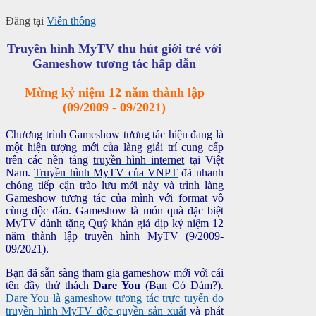
Đăng tại
Viễn thông
Truyền hình MyTV thu hút giới trẻ với
Gameshow tương tác hấp dẫn
Mừng kỷ niệm 12 năm thành lập
(09/2009 - 09/2021)
Chương trình Gameshow tương tác hiện đang là
một hiện tượng mới của làng giải trí cung cấp
trên các nền tảng
truyền hình internet
tại Việt
Nam.
Truyền hình MyTV của VNPT
đã nhanh
chóng tiếp cận trào lưu mới này và trình làng
Gameshow tương tác của mình với format vô
cùng độc đáo. Gameshow là món quà đặc biệt
MyTV dành tặng Quý khán giả dịp kỷ niệm 12
năm thành lập truyền hình MyTV (9/2009-
09/2021).
Bạn đã sẵn sàng tham gia gameshow mới với cái
tên đầy thử thách
Dare You
(Bạn Có Dám?).
Dare You là gameshow tương tác trực tuyến do
truyền hình MyTV độc quyền sản xuất
và phát