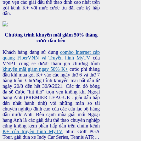
trọn vẹn các giải đấu thể thao đỉnh cao nhất trên
gói kênh K+ với mức cước ưu đãi cực kỳ hấp
dẫn.
Chương trình khuyến mãi giảm 50% tháng
cước đầu tiên
Khách hàng đang sử dụng
combo Internet cáp
quang FiberVNN và Truyền hình MyTV
của
VNPT cũng sẽ được tham gia chương trình
khuyến mãi giảm ngay 50% K+
cước phí tháng
đầu khi mua gói K+ vào các ngày thứ 6 và thứ 7
hàng tuần. Chương trình khuyến mãi bắt đầu từ
ngày 20/8 đến hết 30/9/2021. Các tín đồ bóng
đá sẽ được "hít thở" trọn vẹn không khí Ngoại
hạng Anh (PREMIER LEAGUE - giải đấu hấp
dẫn nhất hành tinh) với những màn so tài
chuyên nghiệp đỉnh cao của các câu lạc bộ hàng
đầu nước Anh. Bên cạnh mùa giải mới Ngoại
hạng Anh là các giải đấu thể thao chuyên nghiệp
cũng không kém phần hấp dẫn trên chùm kênh
K+ của truyền hình MyTV
như: Golf PGA
Tour, giải đua xe Indy Car Series, Tennis ATP,…