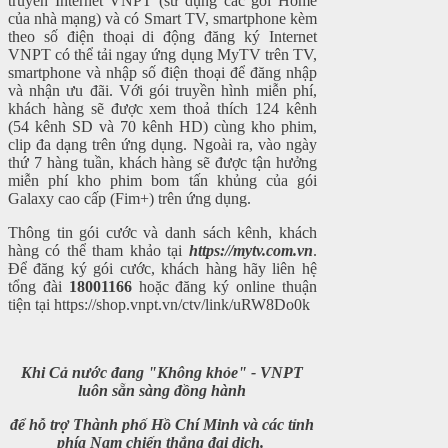
truyền Internet VNPT (sử dụng các gói Home
của nhà mạng) và có Smart TV, smartphone kèm
theo số điện thoại di động đăng ký Internet
VNPT có thể tải ngay ứng dụng MyTV trên TV,
smartphone và nhập số điện thoại để đăng nhập
và nhận ưu đãi. Với gói truyền hình miễn phí,
khách hàng sẽ được xem thoả thích 124 kênh
(54 kênh SD và 70 kênh HD) cùng kho phim,
clip đa dạng trên ứng dụng. Ngoài ra, vào ngày
thứ 7 hàng tuần, khách hàng sẽ được tận hưởng
miễn phí kho phim bom tấn khủng của gói
Galaxy cao cấp (Fim+) trên ứng dụng.
Thông tin gói cước và danh sách kênh, khách
hàng có thể tham khảo tại
https://mytv.com.vn
.
Để đăng ký gói cước, khách hàng hãy liên hệ
tổng đài
18001166
hoặc đăng ký online thuận
tiện tại
https://shop.vnpt.vn/ctv/link/uRW8Do0k
Khi Cả nước đang "Không khỏe" - VNPT
luôn sẵn sàng đồng hành
để hỗ trợ Thành phố Hồ Chí Minh và các tỉnh
phía Nam chiến thắng đại dịch.