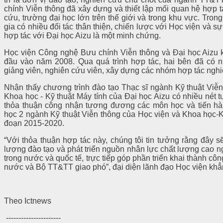
chính Viễn thông đã xây dựng và thiết lập mối quan hệ hợp t
cứu, trường đại học lớn trên thế giới và trong khu vực. Tro
gia có nhiều đối tác thân thiện, chiến lược với Học viện và s
hợp tác với Đại học Aizu là một minh chứng.
Học viện Công nghệ Bưu chính Viễn thông và Đại học Aizu k
đầu vào năm 2008. Qua quá trình hợp tác, hai bên đã có n
giảng viên, nghiên cứu viên, xây dựng các nhóm hợp tác n
Nhận thấy chương trình đào tạo Thạc sĩ ngành Kỹ thuật Viễ
Khoa học - Kỹ thuật Máy tính của Đại học Aizu có nhiều nét 
thỏa thuận công nhận tương đương các môn học và tiến hàn
học 2 ngành Kỹ thuật Viễn thông của Học viện và Khoa học-Kỹ
đoạn 2015-2020.
“Với thỏa thuận hợp tác này, chúng tôi tin tưởng rằng đây s
lượng đào tạo và phát triển nguồn nhân lực chất lượng cao 
trong nước và quốc tế, trực tiếp góp phần triển khai thành 
nước và Bộ TT&TT giao phó”, đại diện lãnh đạo Học viện khẳ
Theo Ictnews
----------------------