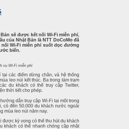
5
Bản sẽ được kết nối Wi-Fi miễn phí,
 đầu của Nhật Bản là NTT DoCoMo đã
 nối Wi-Fi miễn phí suốt dọc đường
nước biển.
ch vụ Wi-Fi miễn phí
í tại các điểm dừng chân, và hệ thống
ùa leo núi kết thúc. Ba trong tám trạm
ác du khách có thể truy cập Twitter,
n thời tiết cho phép.
hướng dẫn truy cập Wi-Fi tại một trong
i, có đến 50.000 du khách nước ngoài
ong mùa leo núi năm nay.
i được kỳ vọng có thể thu hút du khách
du khách có thể nhanh chóng cập nhật