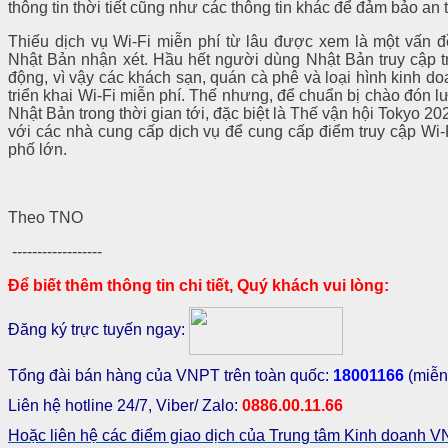
thông tin thời tiết cũng như các thông tin khác để đảm bảo an 
Thiếu dịch vụ Wi-Fi miễn phí từ lâu được xem là một vấn 
Nhật Bản nhận xét. Hầu hết người dùng Nhật Bản truy cập tr
động, vì vậy các khách sạn, quán cà phê và loại hình kinh d
triển khai Wi-Fi miễn phí. Thế nhưng, để chuẩn bị chào đón 
Nhật Bản trong thời gian tới, đặc biệt là Thế vận hội Tokyo 
với các nhà cung cấp dịch vụ để cung cấp điểm truy cập Wi-F
phố lớn.
Theo TNO
------------------
Để biết thêm thông tin chi tiết, Quý khách vui lòng:
Đăng ký trực tuyến ngay:
Tổng đài bán hàng của VNPT trên toàn quốc:
18001166
(miễn
Liên hệ hotline 24/7, Viber/ Zalo:
0886.00.11.66
Hoặc liên hệ các điểm giao dịch của Trung tâm Kinh doanh