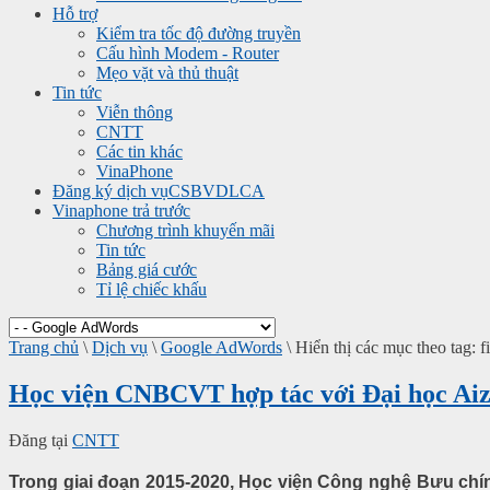
Hỗ trợ
Kiểm tra tốc độ đường truyền
Cấu hình Modem - Router
Mẹo vặt và thủ thuật
Tin tức
Viễn thông
CNTT
Các tin khác
VinaPhone
Đăng ký dịch vụ
CSBVDLCA
Vinaphone trả trước
Chương trình khuyến mãi
Tin tức
Bảng giá cước
Tỉ lệ chiếc khấu
Trang chủ
\
Dịch vụ
\
Google AdWords
\
Hiển thị các mục theo tag: f
Học viện CNBCVT hợp tác với Đại học Ai
Đăng tại
CNTT
Trong giai đoạn 2015-2020, Học viện Công nghệ Bưu chín