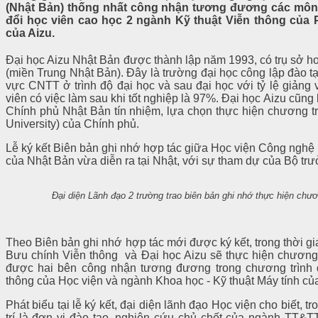
(Nhật Bản) thống nhất công nhận tương đương các môn 
đổi học viên cao học 2 ngành Kỹ thuật Viễn thông của 
của Aizu.
Đại học Aizu Nhật Bản được thành lập năm 1993, có trụ sở h
(miền Trung Nhật Bản). Đây là trường đại học công lập đào t
vực CNTT ở trình độ đại học và sau đại học với tỷ lệ giảng v
viên có việc làm sau khi tốt nghiệp là 97%. Đại học Aizu cũng 
Chính phủ Nhật Bản tín nhiệm, lựa chọn thực hiện chương tr
University) của Chính phủ.
Lễ ký kết Biên bản ghi nhớ hợp tác giữa Học viện Công nghệ 
của Nhật Bản vừa diễn ra tại Nhật, với sự tham dự của Bộ 
Đại diện Lãnh đạo 2 trường trao biên bản ghi nhớ thực hiện chươ
Theo Biên bản ghi nhớ hợp tác mới được ký kết, trong thời g
Bưu chính Viễn thông và Đại học Aizu sẽ thực hiện chương 
được hai bên công nhận tương đương trong chương trình 
thông của Học viện và ngành Khoa học - Kỹ thuật Máy tính của
Phát biểu tại lễ ký kết, đại diện lãnh đạo Học viện cho biết, 
trí là đơn vị đào tạo, nghiên cứu chủ chốt của ngành TT&