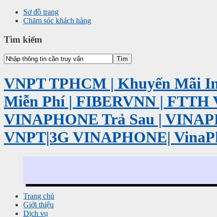
Sơ đồ trang
Chăm sóc khách hàng
Tìm kiếm
VNPT TPHCM | Khuyến Mãi Int
Miễn Phí | FIBERVNN | FTTH 
VINAPHONE Trả Sau | VINA
VNPT|3G VINAPHONE| VinaP
Trang chủ
Giới thiệu
Dịch vụ