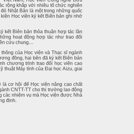
ác rộng khắp với nhiều tổ chức nghiên
ng đó Nhật Bản là một trong những quốc
ự kiện Học viện ký kết Biên bản ghi nhớ
ý kết Biên bản thỏa thuận hợp tác lần
hững hoạt động hợp tác như trao đổi
ghiên cứu chung…
n thông của Học viện và Thạc sĩ ngành
tương đồng, hai bên đã ký kết Biên bản
h chương trình trao đổi học viên cao
 thuật Máy tính của Đại học Aizu, giai
ẽ là cơ hội để Học viện nâng cao chất
ngành CNTT-TT cho thị trường lao động
công các nhiệm vụ mà Học viện được Nhà
ng định.