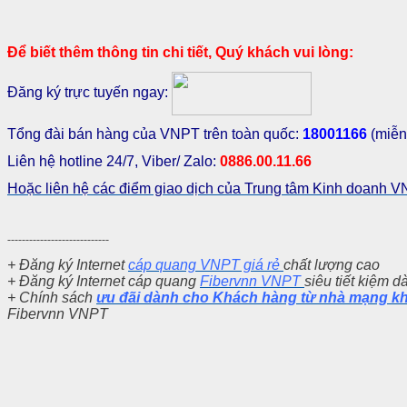
Để biết thêm thông tin chi tiết, Quý khách vui lòng:
Đăng ký trực tuyến ngay:
Tổng đài bán hàng của VNPT trên toàn quốc:
18001166
(miễn
Liên hệ hotline 24/7, Viber/ Zalo:
0886.00.11.66
Hoặc liên hệ các điểm giao dịch của Trung tâm Kinh doanh
----------------------------
+
Đăng ký Internet
cáp quang VNPT giá rẻ
chất lượng cao
+ Đăng ký Internet cáp quang
Fibervnn VNPT
siêu tiết kiệm 
+ Chính sách
ưu đãi dành cho Khách hàng từ nhà mạng k
Fibervnn VNPT