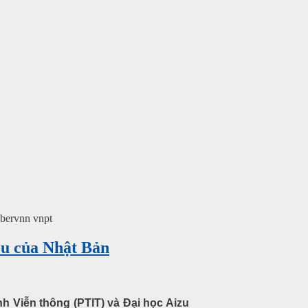
ibervnn vnpt
zu của Nhật Bản
h Viễn thông (PTIT) và Đại học Aizu