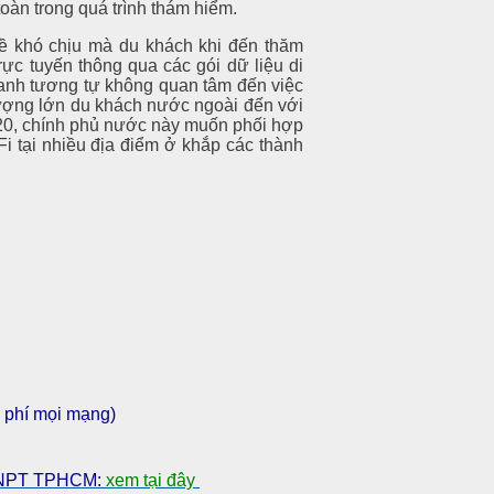
toàn trong quá trình thám hiểm.
đề khó chịu mà du khách khi đến thăm
ực tuyến thông qua các gói dữ liệu di
oanh tương tự không quan tâm đến việc
lượng lớn du khách nước ngoài đến với
2020, chính phủ nước này muốn phối hợp
i tại nhiều địa điểm ở khắp các thành
 phí mọi mạng)
 VNPT TPHCM:
xem tại đây