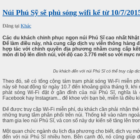
Núi Phú Sỹ sẽ phủ sóng wifi kể từ 10/7/201
Đăng tại
Khác
C
ác du khách chinh phục ngọn núi Phú Sĩ cao nhất Nhật 
Để làm điều này, nhà cung cấp dịch vụ viễn thông hàng
hợp tác với chính quyền địa phương nhằm cung cấp kết
mòn đi bộ lên đỉnh núi, với độ cao 3.776 mét so với mực 
Du khách đến với núi Phú Sĩ có thể truy cập dị
Theo đó, sẽ có tổng cộng tám trạm phát sóng Wi-Fi miễn ph
này sẽ hoạt động từ ngày 10.7 đến khoảng giữa tháng 9, khi m
phát sóng Wi-Fi đặt ở gần đỉnh của núi Phú Sĩ, nghĩa là c
Facebook hay Instagram... để khoe với bạn bè, miễn là điều kiệ
Để được truy cập Wi-Fi miễn phí, du khách cần phải nhận thẻ 
những trung tâm phân phối trên núi. Thống kê vào năm ngoá
tham gia leo núi Phú Sĩ, và con số này dự kiến sẽ tăng lên tr
Một quan chức ngành du lịch địa phương cho biết, dịch vụ mớ
đến với núi Phú Sĩ nhiều hơn. Bên cạnh đó, nó cũng giúp 