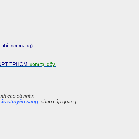
 phí mọi mạng)
 VNPT TPHCM:
xem tại đây
dành cho cá nhân
hác chuyển sang
dùng cáp quang