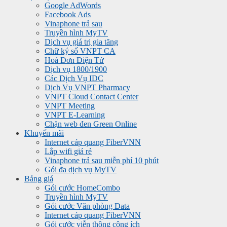
Google AdWords
Facebook Ads
Vinaphone trả sau
Truyền hình MyTV
Dịch vụ giá trị gia tăng
Chữ ký số VNPT CA
Hoá Đơn Điện Tử
Dịch vụ 1800/1900
Các Dịch Vụ IDC
Dịch Vụ VNPT Pharmacy
VNPT Cloud Contact Center
VNPT Meeting
VNPT E-Learning
Chặn web đen Green Online
Khuyến mãi
Internet cáp quang FiberVNN
Lắp wifi giá rẻ
Vinaphone trả sau miễn phí 10 phút
Gói đa dịch vụ MyTV
Bảng giá
Gói cước HomeCombo
Truyền hình MyTV
Gói cước Văn phòng Data
Internet cáp quang FiberVNN
Gói cước viễn thông công ích