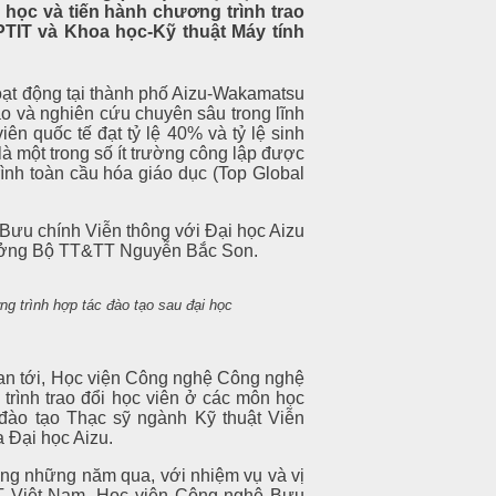
học và tiến hành chương trình trao
PTIT và Khoa học-Kỹ thuật Máy tính
oạt động tại thành phố Aizu-Wakamatsu
ạo và nghiên cứu chuyên sâu trong lĩnh
iên quốc tế đạt tỷ lệ 40% và tỷ lệ sinh
là một trong số ít trường công lập được
ình toàn cầu hóa giáo dục (Top Global
Bưu chính Viễn thông với Đại học Aizu
trưởng Bộ TT&TT Nguyễn Bắc Son.
ng trình hợp tác đào tạo sau đại học
ian tới, Học viện Công nghệ Công nghệ
trình trao đổi học viên ở các môn học
đào tạo Thạc sỹ ngành Kỹ thuật Viễn
 Đại học Aizu.
trong những năm qua, với nhiệm vụ và vị
TT Việt Nam, Học viện Công nghệ Bưu