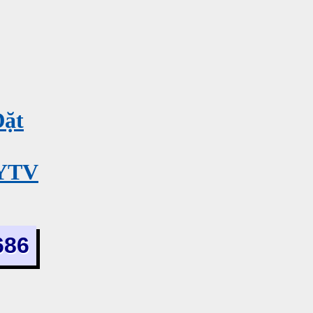
Đặt
MYTV
686