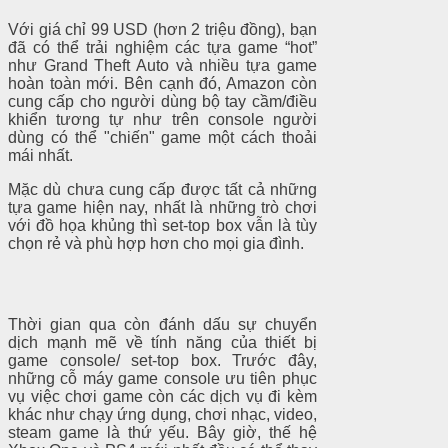
Với giá chỉ 99 USD (hơn 2 triệu đồng), bạn
đã có thể trải nghiệm các tựa game “hot”
như Grand Theft Auto và nhiều tựa game
hoàn toàn mới. Bên cạnh đó, Amazon còn
cung cấp cho người dùng bộ tay cầm/điều
khiển tương tự như trên console người
dùng có thể "chiến" game một cách thoải
mái nhất.
Mặc dù chưa cung cấp được tất cả những
tựa game hiện nay, nhất là những trò chơi
với đồ họa khủng thì set-top box vẫn là tùy
chọn rẻ và phù hợp hơn cho mọi gia đình.
Thời gian qua còn đánh dấu sự chuyển
dịch mạnh mẽ về tính năng của thiết bị
game console/ set-top box. Trước đây,
những cỗ máy game console ưu tiên phục
vụ việc chơi game còn các dịch vụ đi kèm
khác như chạy ứng dụng, chơi nhạc, video,
steam game là thứ yếu. Bây giờ, thế hệ