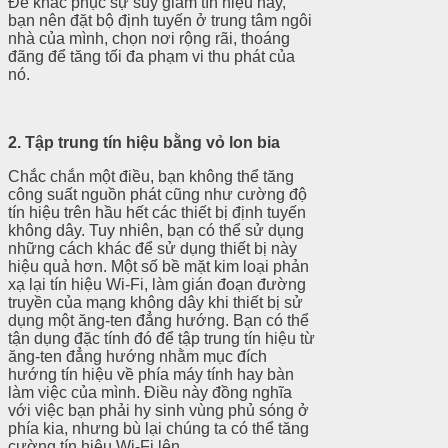
Để khắc phục sự suy giảm tín hiệu này,
bạn nên đặt bộ định tuyến ở trung tâm ngôi
nhà của mình, chọn nơi rộng rãi, thoáng
đãng để tăng tối đa phạm vi thu phát của
nó.
2. Tập trung tín hiệu bằng vỏ lon bia
Chắc chắn một điều, bạn không thể tăng
công suất nguồn phát cũng như cường độ
tín hiệu trên hầu hết các thiết bị định tuyến
không dây. Tuy nhiên, bạn có thể sử dụng
những cách khác để sử dụng thiết bị này
hiệu quả hơn. Một số bề mặt kim loại phản
xạ lại tín hiệu Wi-Fi, làm gián đoạn đường
truyền của mạng không dây khi thiết bị sử
dụng một ăng-ten đẳng hướng. Bạn có thể
tận dụng đặc tính đó để tập trung tín hiệu từ
ăng-ten đẳng hướng nhằm mục đích
hướng tín hiệu về phía máy tính hay bàn
làm việc của mình. Điều này đồng nghĩa
với việc bạn phải hy sinh vùng phủ sóng ở
phía kia, nhưng bù lại chúng ta có thể tăng
cường tín hiệu Wi-Fi lên.