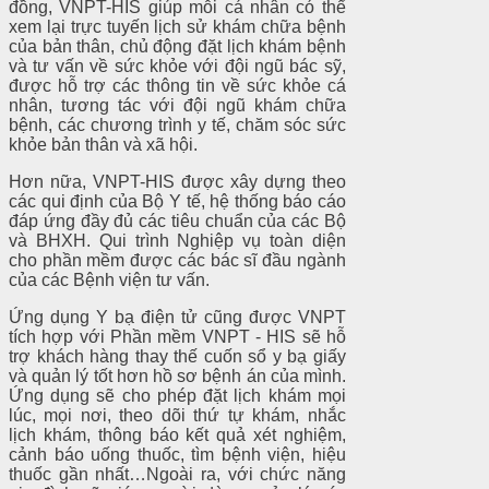
đồng, VNPT-HIS giúp mỗi cá nhân có thể
xem lại trực tuyến lịch sử khám chữa bệnh
của bản thân, chủ động đặt lịch khám bệnh
và tư vấn về sức khỏe với đội ngũ bác sỹ,
được hỗ trợ các thông tin về sức khỏe cá
nhân, tương tác với đội ngũ khám chữa
bệnh, các chương trình y tế, chăm sóc sức
khỏe bản thân và xã hội.
Hơn nữa, VNPT-HIS được xây dựng theo
các qui định của Bộ Y tế, hệ thống báo cáo
đáp ứng đầy đủ các tiêu chuẩn của các Bộ
và BHXH. Qui trình Nghiệp vụ toàn diện
cho phần mềm được các bác sĩ đầu ngành
của các Bệnh viện tư vấn.
Ứng dụng Y bạ điện tử cũng được VNPT
tích hợp với Phần mềm VNPT - HIS sẽ hỗ
trợ khách hàng thay thế cuốn sổ y bạ giấy
và quản lý tốt hơn hồ sơ bệnh án của mình.
Ứng dụng sẽ cho phép đặt lịch khám mọi
lúc, mọi nơi, theo dõi thứ tự khám, nhắc
lịch khám, thông báo kết quả xét nghiệm,
cảnh báo uống thuốc, tìm bệnh viện, hiệu
thuốc gần nhất…Ngoài ra, với chức năng