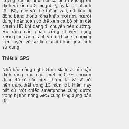
lượng kết nối internet có phần không ổn
định và tốc độ 3 megabit/giây là rất nhanh
rồi. Bây giờ với hệ thống wifi, dữ liệu di
động băng thông rộng khắp mọi nơi, người
dùng hoàn toàn có thể xem cả bộ phim dài
chuẩn HD khi đang di chuyển trên đường.
Rõ ràng các phần cứng chuyên dụng
không thể cạnh tranh với dịch vụ streaming
trực tuyến về sự linh hoạt trong quá trình
sử dụng.
Thiết bị GPS
Nhà báo công nghệ Sam Mattera thì nhận
định rằng nhu cầu thiết bị GPS chuyên
dụng đã có dấu hiệu chững lại và sẽ trở
nên thừa thãi trong 10 năm tới. Hiện nay
bất cứ một chiếc smartphone cũng được
trang bị tính năng GPS cùng ứng dụng bản
đồ.