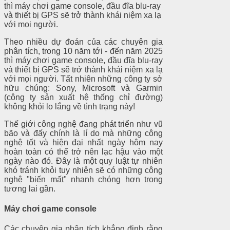
thì máy chơi game console, đầu đĩa blu-ray
và thiết bị GPS sẽ trở thành khái niệm xa lạ
với mọi người.
Theo nhiều dự đoán của các chuyên gia
phân tích, trong 10 năm tới - đến năm 2025
thì máy chơi game console, đầu đĩa blu-ray
và thiết bị GPS sẽ trở thành khái niệm xa lạ
với mọi người. Tất nhiên những công ty sở
hữu chúng: Sony, Microsoft và Garmin
(công ty sản xuất hệ thống chỉ đường)
không khỏi lo lắng về tình trạng này!
Thế giới công nghệ đang phát triển như vũ
bão và đấy chính là lí do mà những công
nghệ tốt và hiện đại nhất ngày hôm nay
hoàn toàn có thể trở nên lạc hậu vào một
ngày nào đó. Đây là một quy luật tự nhiên
khó tránh khỏi tuy nhiên sẽ có những công
nghệ "biến mất" nhanh chóng hơn trong
tương lai gần.
Máy chơi game console
Các chuyên gia phân tích khẳng định rằng