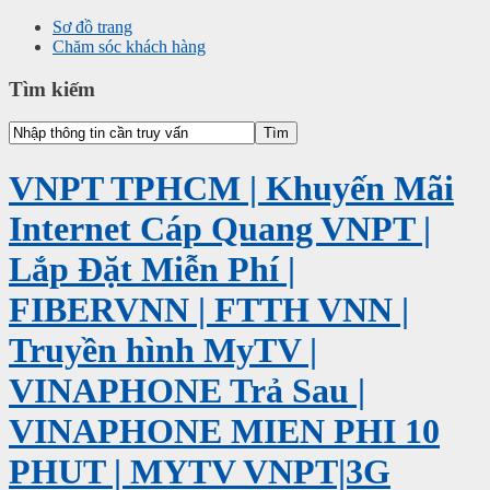
Sơ đồ trang
Chăm sóc khách hàng
Tìm kiếm
VNPT TPHCM | Khuyến Mãi
Internet Cáp Quang VNPT |
Lắp Đặt Miễn Phí |
FIBERVNN | FTTH VNN |
Truyền hình MyTV |
VINAPHONE Trả Sau |
VINAPHONE MIEN PHI 10
PHUT | MYTV VNPT|3G