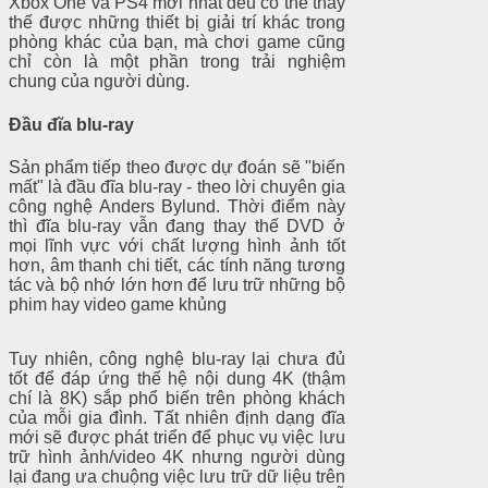
Xbox One và PS4 mới nhất đều có thể thay
thế được những thiết bị giải trí khác trong
phòng khác của bạn, mà chơi game cũng
chỉ còn là một phần trong trải nghiệm
chung của người dùng.
Đầu đĩa blu-ray
Sản phẩm tiếp theo được dự đoán sẽ "biến
mất" là đầu đĩa blu-ray - theo lời chuyên gia
công nghệ Anders Bylund. Thời điểm này
thì đĩa blu-ray vẫn đang thay thế DVD ở
mọi lĩnh vực với chất lượng hình ảnh tốt
hơn, âm thanh chi tiết, các tính năng tương
tác và bộ nhớ lớn hơn để lưu trữ những bộ
phim hay video game khủng
Tuy nhiên, công nghệ blu-ray lại chưa đủ
tốt để đáp ứng thế hệ nội dung 4K (thậm
chí là 8K) sắp phổ biến trên phòng khách
của mỗi gia đình. Tất nhiên định dạng đĩa
mới sẽ được phát triển để phục vụ việc lưu
trữ hình ảnh/video 4K nhưng người dùng
lại đang ưa chuộng việc lưu trữ dữ liệu trên