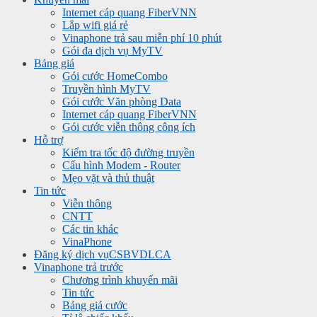
Internet cáp quang FiberVNN
Lắp wifi giá rẻ
Vinaphone trả sau miễn phí 10 phút
Gói đa dịch vụ MyTV
Bảng giá
Gói cước HomeCombo
Truyền hình MyTV
Gói cước Văn phòng Data
Internet cáp quang FiberVNN
Gói cước viễn thông công ích
Hỗ trợ
Kiểm tra tốc độ đường truyền
Cấu hình Modem - Router
Mẹo vặt và thủ thuật
Tin tức
Viễn thông
CNTT
Các tin khác
VinaPhone
Đăng ký dịch vụ
CSBVDLCA
Vinaphone trả trước
Chương trình khuyến mãi
Tin tức
Bảng giá cước