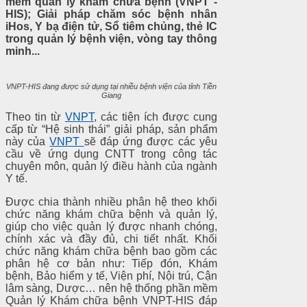
mềm quản lý khám chữa bệnh (VNPT -
HIS); Giải pháp chăm sóc bệnh nhân
iHos, Y bạ điện tử, Sổ tiêm chủng, thẻ IC
trong quản lý bệnh viện, vòng tay thông
minh...
VNPT-HIS đang được sử dụng tại nhiều bệnh viện của tỉnh Tiền
Giang
Theo tin từ
VNPT
, các tiện ích được cung
cấp từ “Hệ sinh thái” giải pháp, sản phẩm
này của
VNPT
sẽ đáp ứng được các yêu
cầu về ứng dụng CNTT trong công tác
chuyên môn, quản lý điều hành của ngành
Y tế.
Được chia thành nhiều phân hệ theo khối
chức năng khám chữa bệnh và quản lý,
giúp cho việc quản lý được nhanh chóng,
chính xác và đầy đủ, chi tiết nhất. Khối
chức năng khám chữa bệnh bao gồm các
phân hệ cơ bản như: Tiếp đón, Khám
bệnh, Bảo hiểm y tế, Viện phí, Nội trú, Cận
lâm sàng, Dược… nên hệ thống phần mềm
Quản lý Khám chữa bệnh VNPT-HIS đáp