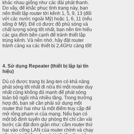
khác nhau giống như các đài phát thanh.
Do vậy, để khắc phục tình trạng này, bạn
nên thiết lập router tới kênh 1, 5, 9, 13 (đối
với các nước ngoài Mỹ) hoặc 1, 6, 11 (nếu
sống ở Mỹ). Để có được độ phủ sóng và
chất lượng sóng tốt nhất, bạn nên tìm hiểu
các gia đình bên cạnh để tránh thiết lập
trùng kênh. Và nên nhớ, hãy đặt router
tránh càng xa các thiết bị 2,4GHz càng tốt!
4. Sử dụng Repeater (thiết bị lặp lại tín
hiệu)
Dù có được trang bị ăng-ten có khả năng
phát sóng tốt nhất đi nữa thì một router duy
nhất cũng không đủ mạnh để phát sóng
toàn bộ ngôi nhà nhiều tầng. Trong trường
hợp đó, bạn sẽ cần phải sử dụng một
router thứ hai như là một điểm truy cập để
mở rộng phạm vi của mạng. Nếu bạn có
một bộ định tuyến dự phòng thì chỉ cần vài
bước cài đặt đơn giản như: cắm router thứ
hai vào cổng LAN của router chính và chạy