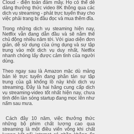
Cloud - điện toán đám mây. Họ có thể dễ
dàng thưởng thức video 8K thông qua các
dịch vụ streaming - phát trực tuyến thay cho
việc phải trang bị đầu đọc và mua thêm đĩa.
Trong những dịch vụ steaming hiện nay,
Netflix vẫn đang dẫn đầu và sẽ nắm thế
chủ động nhiều năm tới. Với giao diện đơn
giản, dễ sử dụng của ứng dụng và sự tập
trung vào một dịch vụ duy nhất, Netflix
nhanh chóng lấy được cảm tình của người
dùng.
Theo ngay sau là Amazon mặc dù mảng
bán lẻ trực tuyến đang phân tán sự tập
trung của gã khổng lồ này khỏi dịch vụ
streaming. Đây là hai hãng cung cấp dịch
vụ streaming-video tốt nhất hiện nay, chưa
tính đến làn sóng startup đang mọc lên như
nấm sau mưa.
Cách đây 10 năm, việc thưởng thức
những bộ phim chất lượng cao qua
streaming là một điều viển vông khi chất