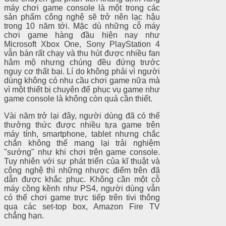
máy chơi game console là một trong các
sản phẩm công nghệ sẽ trở nên lạc hậu
trong 10 năm tới. Mặc dù những cỗ máy
chơi game hàng đầu hiện nay như
Microsoft Xbox One, Sony PlayStation 4
vẫn bán rất chạy và thu hút được nhiều fan
hâm mộ nhưng chúng đều đứng trước
nguy cơ thất bại. Lí do không phải vì người
dùng không có nhu cầu chơi game nữa mà
vì một thiết bị chuyên để phục vụ game như
game console là không còn quá cần thiết.
Vài năm trở lại đây, người dùng đã có thể
thưởng thức được nhiều tựa game trên
máy tính, smartphone, tablet nhưng chắc
chắn không thể mang lại trải nghiệm
"sướng" như khi chơi trên game console.
Tuy nhiên với sự phát triển của kĩ thuật và
công nghệ thì những nhược điểm trên đã
dẫn được khắc phục. Không cần một cỗ
máy cồng kềnh như PS4, người dùng vẫn
có thể chơi game trực tiếp trên tivi thông
qua các set-top box, Amazon Fire TV
chẳng hạn.