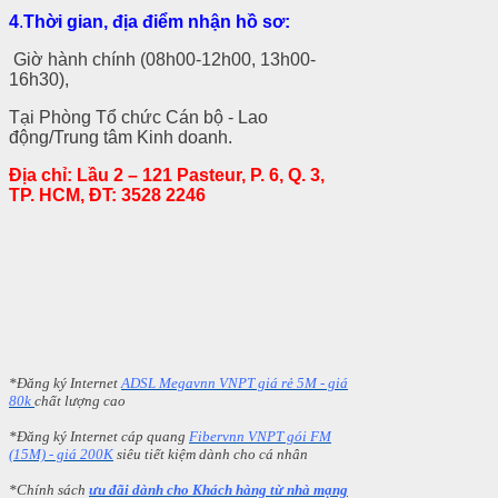
4
.
Th
ời gian, địa
điểm
nhận hồ sơ
:
Giờ hành chính (08h00-12h00, 13h00-
16h30),
Tại Phòng Tổ chức Cán bộ - Lao
động/Trung tâm Kinh doanh.
Địa chỉ: Lầu 2 – 121 Pasteur, P. 6, Q. 3,
TP. HCM, ĐT: 3528 2246
*Đăng ký Internet
ADSL Megavnn VNPT giá rẻ 5M - giá
80k
chất lượng cao
*Đăng ký Internet cáp quang
Fibervnn VNPT gói FM
(15M) - giá 200K
siêu tiết kiệm dành cho cá nhân
*Chính sách
ưu đãi dành cho Khách hàng từ nhà mạng