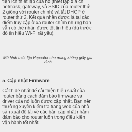
tiện ích thiết lập của nó (thiết lập địa chỉ
netmask, gateway, và SSID của router thứ
2 giống với router chính) và tắt DHCP ở
router thứ 2. Kết quả nhận được là tại các
điểm truy cập ở xa router chính nhưng bạn
vẫn có thể nhận được tốt tín hiệu (dù trước
đó tín hiệu Wi-Fi rất yếu).
Mô
hình thiết lập Repeater cho mạng không giây gia
đình
5. Cập nhật Firmware
Cách dễ nhất để cải thiện hiệu suất của
router bằng cách đảm bảo firmware và
driver của nó luôn được cập nhật. Bạn nên
thường xuyên kiểm tra trang web của nhà
sản xuất để tải về các bản cập nhật nhằm
đảm bảo cho router luôn trong điều kiện
vận hành tốt nhất.