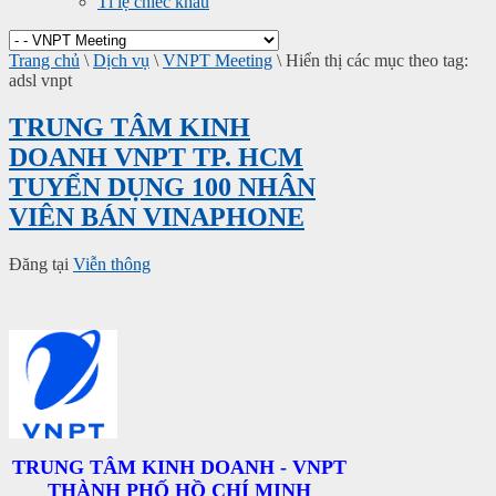
Tỉ lệ chiếc khấu
Trang chủ
\
Dịch vụ
\
VNPT Meeting
\
Hiển thị các mục theo tag:
adsl vnpt
TRUNG TÂM KINH
DOANH VNPT TP. HCM
TUYỂN DỤNG 100 NHÂN
VIÊN BÁN VINAPHONE
Đăng tại
Viễn thông
TRUNG TÂM KINH DOANH
- VNPT
THÀNH PHỐ HỒ CHÍ MINH