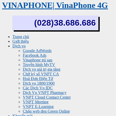
VINAPHONE| VinaPhone 4G
(028)38.686.686
Trang chủ
Giới thiệu
Dịch vụ
Google AdWords
Facebook Ads
Vinaphone trả sau
Truyền hình MyTV
Dịch vụ giá trị gia tăng
Chữ ký số VNPT CA
Hoá Đơn Điện Tử
Dịch vụ 1800/1900
Các Dịch Vụ IDC
Dịch Vụ VNPT Pharmacy
VNPT Cloud Contact Center
VNPT Meeting
VNPT E-Learning
Chặn web đen Green Online
Khuyến mãi