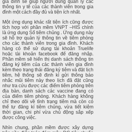
gia đình sẽ giúp người dùng quản lý các
thông tin y tế của các thành viên trong gia
đình một cách đầy đủ và tiện ích nhất.
Một ứng dụng khác rất tiện ích cũng được
tích hợp với phần mềm VNPT –HIS chính
là ứng dụng Sổ tiêm chủng . Ứng dụng này
sẽ hỗ trợ quản lý thông tin về tiêm phòng
cho các thành viên trong gia đình. Khách
hàng có thể sử dụng tài khoản Truelife
hoặc tài khoản facebook để đăng nhập.
Phần mềm sẽ hiển thị danh sách thông tin
đăng ký tiêm của các thành viên gia đình
kèm theo trạng thái đăng ký tiêm và đặt lịch
tiêm, hệ thống sẽ định kì gửi thông báo
nhắc mũi tiêm này theo lịch đã đặt cũng
như tra cứu được các điểm tiêm phòng trên
địa bàn, danh sách các vaccine đang có
của điểm tiêm phòng. Khách hàng không
chỉ theo dõi về tình trạng tiêm mà còn có
thể tự đăng kí tiêm chủng, vừa tiết kiệm
thời gian, chi phí vừa chủ động sắp xếp
được công việc.
Nhìn chung, phần mềm được xây dựng