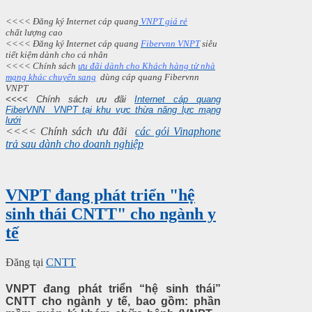
<<<< Đăng ký Internet cáp quang
VNPT giá rẻ
chất lượng cao
<<<< Đăng ký Internet cáp quang
Fibervnn VNPT
siêu
tiết kiệm dành cho cá nhân
<<<< Chính sách
ưu đãi dành cho Khách hàng từ nhà
mạng khác chuyển sang
dùng cáp quang Fibervnn
VNPT
<<<< Chính sách ưu đãi
Internet cáp quang
FiberVNN VNPT tại khu vực thừa năng lực mạng
lưới
<<<< Chính sách ưu đãi
các gói Vinaphone
trả sau dành cho doanh nghiệp
VNPT đang phát triển "hệ
sinh thái CNTT" cho ngành y
tế
Đăng tại
CNTT
VNPT đang phát triển “hệ sinh thái”
CNTT cho ngành y tế, bao gồm: phần