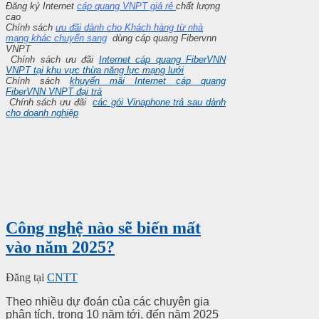
Đăng ký Internet
cáp quang VNPT giá rẻ
chất lượng
cao
Chính sách
ưu đãi dành cho Khách hàng từ nhà
mạng khác chuyển sang
dùng cáp quang Fibervnn
VNPT
Chính sách ưu đãi
Internet cáp quang FiberVNN
VNPT tại khu vực thừa năng lực mạng lưới
Chính sách
khuyến mãi Internet cáp quang
FiberVNN VNPT đại trà
Chính sách ưu đãi
các gói Vinaphone trả sau dành
cho doanh nghiệp
Công nghệ nào sẽ biến mất
vào năm 2025?
Đăng tại
CNTT
Theo nhiều dự đoán của các chuyên gia
phân tích, trong 10 năm tới, đến năm 2025