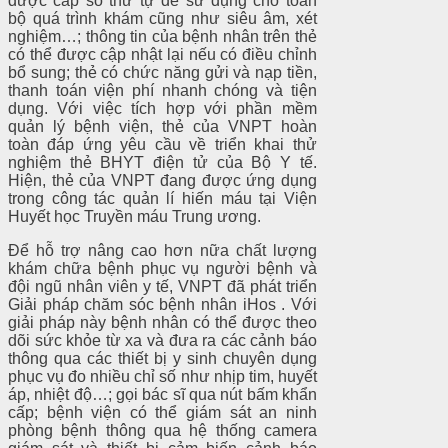
được cấp số thứ tự để sử dụng cho toàn
bộ quá trình khám cũng như siêu âm, xét
nghiệm…; thông tin của bệnh nhân trên thẻ
có thể được cập nhật lại nếu có điều chỉnh
bổ sung; thẻ có chức năng gửi và nạp tiền,
thanh toán viện phí nhanh chóng và tiện
dụng. Với việc tích hợp với phần mềm
quản lý bệnh viện, thẻ của VNPT hoàn
toàn đáp ứng yêu cầu về triển khai thử
nghiệm thẻ BHYT điện tử của Bộ Y tế.
Hiện, thẻ của VNPT đang được ứng dụng
trong công tác quản lí hiến máu tại Viện
Huyết học Truyền máu Trung ương.
Để hỗ trợ nâng cao hơn nữa chất lượng
khám chữa bệnh phục vụ người bệnh và
đội ngũ nhân viên y tế, VNPT đã phát triển
Giải pháp chăm sóc bệnh nhân iHos . Với
giải pháp này bệnh nhân có thể được theo
dõi sức khỏe từ xa và đưa ra các cảnh báo
thông qua các thiết bị y sinh chuyên dụng
phục vụ đo nhiều chỉ số như nhịp tim, huyết
áp, nhiệt độ…; gọi bác sĩ qua nút bấm khẩn
cấp; bệnh viện có thể giám sát an ninh
phòng bệnh thông qua hệ thống camera