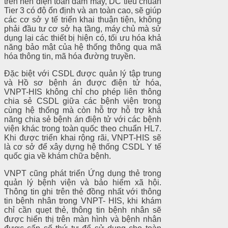
trên nền điện toán đám mây, DC tiêu chuẩn
Tier 3 có độ ổn định và an toàn cao, sẽ giúp
các cơ sở y tế triển khai thuận tiện, không
phải đầu tư cơ sở hạ tầng, máy chủ mà sử
dụng lại các thiết bị hiện có, tối ưu hóa khả
năng bảo mật của hệ thống thông qua mã
hóa thông tin, mã hóa đường truyền.
Đặc biệt với CSDL được quản lý tập trung
và Hồ sơ bệnh án được điện tử hóa,
VNPT-HIS không chỉ cho phép liên thông
chia sẻ CSDL giữa các bệnh viện trong
cùng hệ thống mà còn hỗ trợ hỗ trợ khả
năng chia sẻ bệnh án điện tử với các bệnh
viện khác trong toàn quốc theo chuẩn HL7.
Khi được triển khai rộng rãi, VNPT-HIS sẽ
là cơ sở để xây dựng hệ thống CSDL Y tế
quốc gia về khám chữa bệnh.
VNPT cũng phát triển Ứng dụng thẻ trong
quản lý bệnh viện và bảo hiểm xã hội.
Thông tin ghi trên thẻ đồng nhất với thông
tin bệnh nhân trong VNPT- HIS, khi khám
chỉ cần quẹt thẻ, thông tin bệnh nhân sẽ
được hiển thị trên màn hình và bệnh nhân