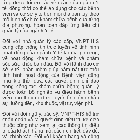
ứng được tối ưu các yêu cầu của ngành Y
tế, đồng thời có thể áp dụng cho các bệnh
viện và cơ sở y tế trên mọi địa bàn tùy theo
mô hình tổ chức khám chữa bệnh của từng
địa phương, hoàn toàn đáp ứng tiêu chí
quản lý của ngành Y tế.
Đối với nhà quản lý các cấp, VNPT-HIS
cung cấp thông tin trực tuyến về tình hình
hoạt động của ngành Y tế tại địa phương,
về hoạt động khám chữa bệnh và chăm
sóc sức khỏe ban đầu. Đối với lãnh đạo cơ
sở y tế, phần mềm giúp nắm bắt tức thời
tình hình hoạt động của Bệnh viện cũng
như kịp thời đưa các quyết định chỉ đạo
trong công tác khám chữa bệnh; quản lý
được toàn bộ nghiệp vụ điều hành bệnh
viện như theo dõi trực tuyến tình hình nhân
sự, luồng tiền, kho thuốc, vật tư, viện phí.
Đối với đội ngũ y, bác sỹ, VNPT-HIS hỗ trợ
chẩn đoán và ra quyết định điều trị, kê đơn
thuốc cũng như xem lại các thông tin điều
trị của khách hàng một cách chi tiết, đầy đủ,
và chính xác. Đối với khách hàng và cộng