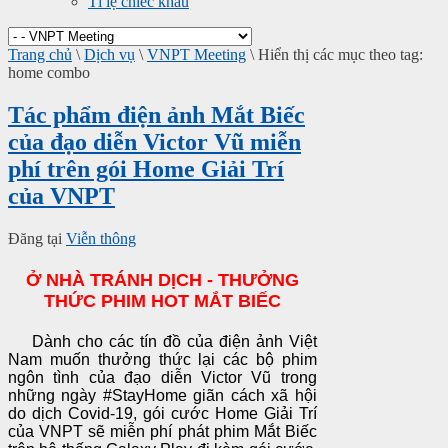
Tỉ lệ chiếc khấu
Trang chủ
\
Dịch vụ
\
VNPT Meeting
\
Hiển thị các mục theo tag:
home combo
Tác phẩm điện ảnh Mắt Biếc
của đạo diễn Victor Vũ miễn
phí trên gói Home Giải Trí
của VNPT
Đăng tại
Viễn thông
Ở NHÀ TRÁNH DỊCH - THƯỞNG
THỨC PHIM HOT MẮT BIẾC
Dành cho các tín đồ của điện ảnh Việt
Nam muốn thưởng thức lại các bộ phim
ngôn tình của đạo diễn Victor Vũ trong
những ngày
#StayHome
giãn cách xã hội
do dịch Covid-19, gói cước Home Giải Trí
của VNPT sẽ miễn phí phát phim Mắt Biếc