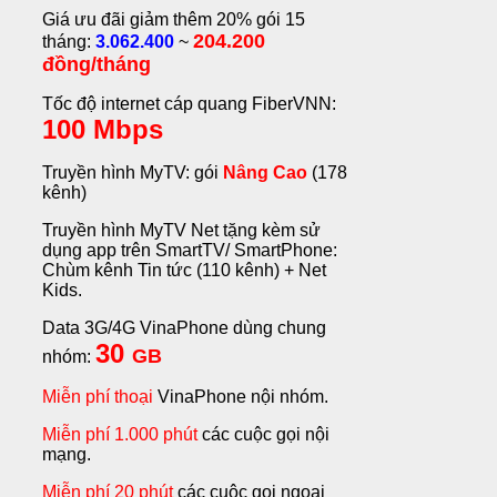
Giá ưu đãi giảm thêm 20% gói 15
204.200
tháng:
3.062.400
~
đồng/tháng
Tốc độ internet cáp quang FiberVNN:
100 Mbps
Truyền hình MyTV: gói
Nâng Cao
(178
kênh)
Truyền hình MyTV Net tặng kèm sử
dụng app trên SmartTV/ SmartPhone:
Chùm kênh Tin tức (110 kênh) + Net
Kids.
Data 3G/4G VinaPhone dùng chung
30
GB
nhóm:
Miễn phí thoại
VinaPhone nội nhóm.
Miễn phí 1.000 phút
các cuộc gọi nội
mạng.
Miễn phí 20 phút
các cuộc gọi ngoại