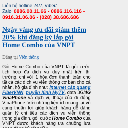
Liên hệ hotline 24/7, Viber/
0886.00.11.66 - 0886.116.116 -
Zalo:
0916.31.06.06 - (028) 38.686.686
Ngày vàng ưu đãi giảm thêm
20% khi đăng ký lắp gói
Home Combo của VNPT
Đăng tại
Viễn thông
Gói Home Combo của VNPT là gói cước
tích hợp đa dịch vụ duy nhất trên thị
trường, chỉ với 1 hóa đơn thanh toán cho
tất cả các dịch vụ viễn thông cơ bản cho cá
nhân, hộ gia đình như:
internet cáp quang
FiberVNN
,
truyền hình MyTV
, data 3G/
4G
VinaPhone
và dịch vụ thoại của di động
VinaPhone. Với những tiện ích mang lại vô
cùng thuận lợi giúp khách hàng dễ dàng
quản lý chi tiêu các dịch vụ viễn thông
trong gia đình, gói cước
Home Combo
của
VNPT được khách hàng ưa chuộng lựa