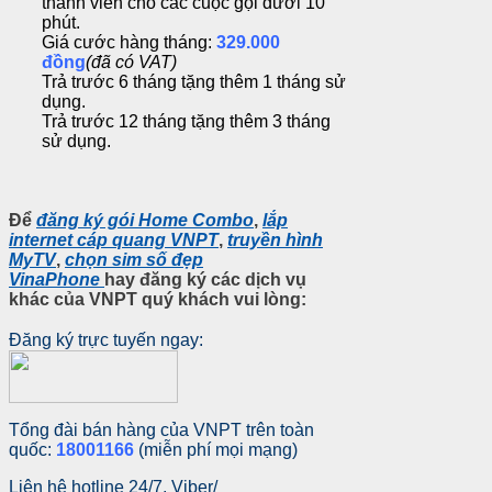
thành viên cho các cuộc gọi dưới 10
phút.
Giá cước hàng tháng:
329.000
đồng
(đã có VAT)
Trả trước 6 tháng tặng thêm 1 tháng sử
dụng.
Trả trước 12 tháng tặng thêm 3 tháng
sử dụng.
Để
đăng ký gói Home Combo
,
lắp
internet cáp quang VNPT
,
truyền hình
MyTV
,
chọn sim số đẹp
VinaPhone
hay
đăng ký các dịch vụ
khác của VNPT
quý khách vui lòng:
Đăng ký trực tuyến ngay:
Tổng đài bán hàng của VNPT trên toàn
quốc:
18001166
(miễn phí mọi mạng)
Liên hệ hotline 24/7, Viber/