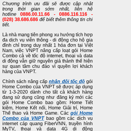
Chương trình ưu đãi sẽ được cập nhật
trong thời gian sớm nhất, liên hệ
hotline
0886.00.11.66 - 0886.116.116 -
(028) 38.686.686
để biết thêm thông tin chi
tiết.
Là nhà mạng tiên phong xu hướng tích hợp
đa dịch vụ viễn thông - di động cho hộ gia
đình chỉ trong duy nhất 1 hóa đơn tại Việt
Nam, việc VNPT nâng cấp loạt gói Home
Combo cả về tốc độ internet, thoại và data
di động vẫn giữ nguyên giá thành thể hiện
sự quan tâm chu đáo vì quyền lợi khách
hàng của VNPT.
Chính sách nâng cấp
nhân đôi tốc độ
gói
Home Combo của VNPT sẽ được áp dụng
từ 1-3-2020 dành cho tất cả khách hàng
đang sử dụng cũng như đăng ký mới các
gói Home Combo bao gồm: Home Tiết
kiệm, Home Kết nối, Home Giải trí, Home
Thể thao và Home Game. Các
gói Home
Combo của VNPT
bao gồm các dịch vụ
internet cáp quang FiberVNN, truyền hình
MyTV, thoại và data 4G di động