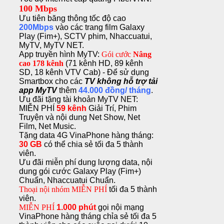
100 Mbps
Ưu tiên băng thông tốc độ cao
200Mbps
vào các trang film Galaxy
Play (Fim+), SCTV phim, Nhaccuatui,
MyTV, MyTV NET.
App truyền hình MyTV:
Gói cước
Nâng
cao
178 kênh
(71 kênh HD, 89 kênh
SD, 18 kênh VTV Cab) - Để sử dụng
Smartbox cho các
TV không hỗ trợ tải
app MyTV
thêm
44.000 đồng/ tháng
.
Ưu đãi tặng tài khoản MyTV NET:
MIỄN PHÍ
59 kênh
Giải Trí, Phim
Truyện và nội dung Net Show, Net
Film, Net Music.
Tặng data 4G VinaPhone hàng tháng:
30 GB
có thể chia sẻ tối đa 5 thành
viên.
Ưu đãi miễn phí dung lượng data, nội
dung gói cước Galaxy Play (Fim+)
Chuẩn, Nhaccuatui Chuẩn.
Thoại nội nhóm MIỄN PHÍ
tối đa 5 thành
viên.
MIỄN PHÍ
1.000 phút
gọi nội mạng
VinaPhone hàng tháng chỉa sẻ tối đa 5