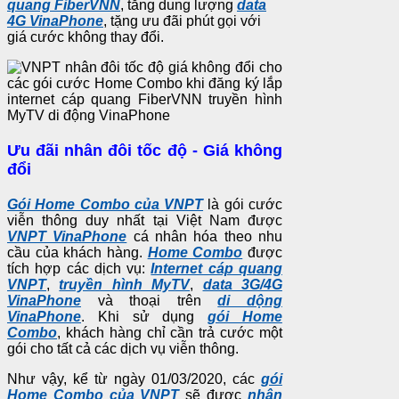
quang FiberVNN
, tăng dung lượng
data
4G VinaPhone
, tặng ưu đãi phút gọi với
giá cước không thay đổi.
Ưu đãi nhân đôi tốc độ - Giá không
đổi
Gói Home Combo của VNPT
là gói cước
viễn thông duy nhất tại Việt Nam được
VNPT VinaPhone
cá nhân hóa theo nhu
cầu của khách hàng.
Home Combo
được
tích hợp các dịch vụ:
Internet cáp quang
VNPT
,
truyền hình MyTV
,
data 3G/4G
VinaPhone
và thoại trên
di dộng
VinaPhone
. Khi sử dụng
gói Home
Combo
, khách hàng chỉ cần trả cước một
gói cho tất cả các dịch vụ viễn thông.
Như vậy, kể từ ngày 01/03/2020, các
gói
Home Combo của VNPT
sẽ được
nhân