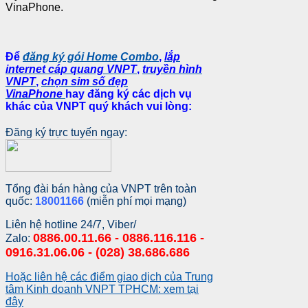
VinaPhone.
Để
đăng ký gói Home Combo
,
lắp
internet cáp quang VNPT
,
truyền hình
VNPT
,
chọn sim số đẹp
VinaPhone
hay
đăng ký các dịch vụ
khác của VNPT
quý khách vui lòng:
Đăng ký trực tuyến ngay:
Tổng đài bán hàng của VNPT trên toàn
quốc:
18001166
(miễn phí mọi mạng)
Liên hệ hotline 24/7, Viber/
0886.00.11.66 - 0886.116.116 -
Zalo:
0916.31.06.06 - (028) 38.686.686
Hoặc liên hệ các điểm giao dịch của Trung
tâm Kinh doanh VNPT TPHCM: xem tại
đây