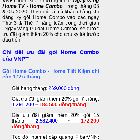
VNPT triển khai chương trình "
Ngày vàng
Home TV - Home Combo
" trong tháng 03
& 04/ 2020. Theo đó, tất cả khách hàng khi
đăng ký gói Home Combo vào các ngày
Thứ 3 & Thứ 7 hàng tuần trong thời gian
"Ngày vàng ưu đãi Home Combo" sẽ được
ưu đãi giảm thêm 20% cho chu kỳ trả trước
đầu tiên.
Chi tiết ưu đãi gói Home Combo
của VNPT
Gói Home Combo - Home Tiết Kiệm chỉ
còn 172k/ tháng
Giá hàng tháng:
269.000 đồng
Giá ưu đãi giảm thêm 20% gói 7 tháng:
1.291.200
~
184.500 đồng/tháng
Giá ưu đãi giảm thêm 20% gói 15
tháng:
2.582.400
~
172.200
đồng/tháng
Tốc độ internet cáp quang FiberVNN: