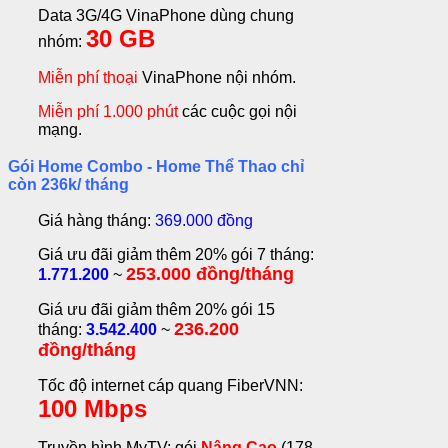
Data 3G/4G VinaPhone dùng chung
30 GB
nhóm:
Miễn phí thoại
VinaPhone nội nhóm.
Miễn phí 1.000 phút
các cuộc gọi nội
mạng.
Gói Home Combo - Home Thể Thao chỉ
còn 236k/ tháng
Giá hàng tháng:
369.000 đồng
Giá ưu đãi giảm thêm 20% gói 7 tháng:
253.000 đồng/tháng
1.771.200
~
Giá ưu đãi giảm thêm 20% gói 15
236.200
tháng:
3.542.400
~
đồng/tháng
Tốc độ internet cáp quang FiberVNN:
100 Mbps
Truyền hình MyTV: gói
Nâng Cao
(178