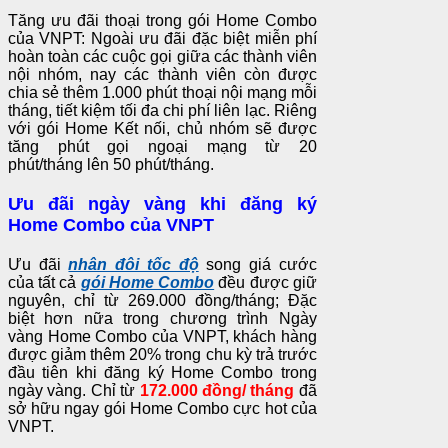
Tăng ưu đãi thoại trong gói Home Combo
của VNPT: Ngoài ưu đãi đặc biệt miễn phí
hoàn toàn các cuộc gọi giữa các thành viên
nội nhóm, nay các thành viên còn được
chia sẻ thêm 1.000 phút thoại nội mạng mỗi
tháng, tiết kiệm tối đa chi phí liên lạc. Riêng
với gói Home Kết nối, chủ nhóm sẽ được
tăng phút gọi ngoại mạng từ 20
phút/tháng lên 50 phút/tháng.
Ưu đãi ngày vàng khi đăng ký
Home Combo của VNPT
Ưu đãi
nhân đôi tốc độ
song giá cước
của tất cả
gói Home Combo
đều được giữ
nguyên, chỉ từ 269.000 đồng/tháng; Đặc
biệt hơn nữa trong chương trình Ngày
vàng Home Combo của VNPT, khách hàng
được giảm thêm 20% trong chu kỳ trả trước
đầu tiên khi đăng ký Home Combo trong
ngày vàng. Chỉ từ
172.000 đồng/ tháng
đã
sở hữu ngay gói Home Combo cực hot của
VNPT.