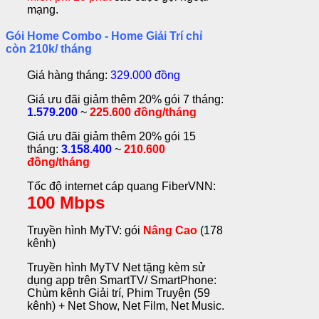
mạng.
Gói Home Combo - Home Giải Trí chỉ
còn 210k/ tháng
Giá hàng tháng:
329.000 đồng
Giá ưu đãi giảm thêm 20% gói 7 tháng:
1.579.200
~
225.600 đồng/tháng
Giá ưu đãi giảm thêm 20% gói 15
tháng:
3.158.400
~
210.600
đồng/tháng
Tốc độ internet cáp quang FiberVNN:
100 Mbps
Truyền hình MyTV: gói
Nâng Cao
(178
kênh)
Truyền hình MyTV Net tặng kèm sử
dụng app trên SmartTV/ SmartPhone:
Chùm kênh Giải trí, Phim Truyện (59
kênh) + Net Show, Net Film, Net Music.