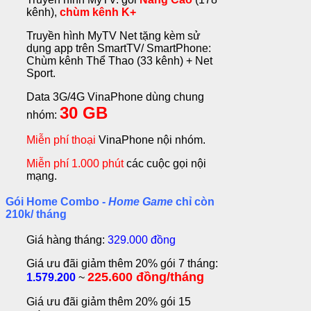
kênh),
chùm kênh K+
Truyền hình MyTV Net tặng kèm sử
dụng app trên SmartTV/ SmartPhone:
Chùm kênh Thể Thao (33 kênh) + Net
Sport.
Data 3G/4G VinaPhone dùng chung
30 GB
nhóm:
Miễn phí thoại
VinaPhone nội nhóm.
Miễn phí 1.000 phút
các cuộc gọi nội
mạng.
Gói Home Combo -
Home Game
chỉ còn
210k/ tháng
Giá hàng tháng:
329.000 đồng
Giá ưu đãi giảm thêm 20% gói 7 tháng:
225.600 đồng/tháng
1.579.200
~
Giá ưu đãi giảm thêm 20% gói 15