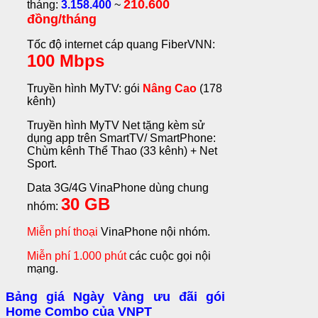
210.600
tháng:
3.158.400
~
đồng/tháng
Tốc độ internet cáp quang FiberVNN:
100 Mbps
Truyền hình MyTV: gói
Nâng Cao
(178
kênh)
Truyền hình MyTV Net tặng kèm sử
dụng app trên SmartTV/ SmartPhone:
Chùm kênh Thể Thao (33 kênh) + Net
Sport.
Data 3G/4G VinaPhone dùng chung
30 GB
nhóm:
Miễn phí thoại
VinaPhone nội nhóm.
Miễn phí 1.000 phút
các cuộc gọi nội
mạng.
Bảng giá Ngày Vàng ưu đãi gói
Home Combo của VNPT