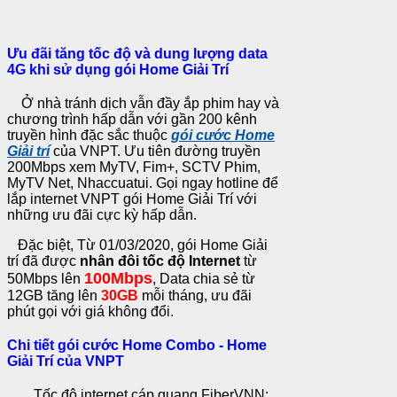
Ưu đãi tăng tốc độ và dung lượng data
4G khi sử dụng gói Home Giải Trí
Ở nhà tránh dịch vẫn đầy ắp phim hay và
chương trình hấp dẫn với gần 200 kênh
truyền hình đặc sắc thuộc
gói cước Home
Giải
trí
của VNPT. Ưu tiên đường truyền
200Mbps xem MyTV, Fim+, SCTV Phim,
MyTV Net, Nhaccuatui. Gọi ngay hotline để
lắp internet VNPT gói Home Giải Trí với
những ưu đãi cực kỳ hấp dẫn.
Đặc biệt, Từ 01/03/2020, gói Home Giải
trí đã được
nhân đôi tốc độ Internet
từ
100Mbps
50Mbps lên
, Data chia sẻ từ
12GB tăng lên
30GB
mỗi tháng, ưu đãi
phút gọi với giá không đổi.
Chi tiết gói cước Home Combo - Home
Giải Trí của VNPT
Tốc độ internet cáp quang FiberVNN: