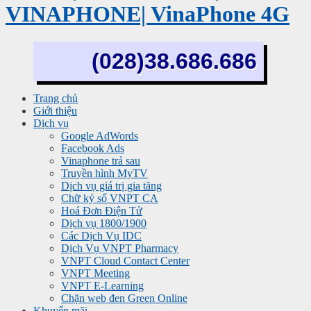
VINAPHONE| VinaPhone 4G
(028)38.686.686
Trang chủ
Giới thiệu
Dịch vụ
Google AdWords
Facebook Ads
Vinaphone trả sau
Truyền hình MyTV
Dịch vụ giá trị gia tăng
Chữ ký số VNPT CA
Hoá Đơn Điện Tử
Dịch vụ 1800/1900
Các Dịch Vụ IDC
Dịch Vụ VNPT Pharmacy
VNPT Cloud Contact Center
VNPT Meeting
VNPT E-Learning
Chặn web đen Green Online
Khuyến mãi