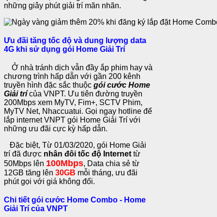
những giây phút giải trí mãn nhãn.
Ưu đãi tăng tốc độ và dung lượng data
4G khi sử dụng gói Home Giải Trí
Ở nhà tránh dịch vẫn đầy ắp phim hay và
chương trình hấp dẫn với gần 200 kênh
truyền hình đặc sắc thuộc
gói cước Home
Giải
trí
của VNPT. Ưu tiên đường truyền
200Mbps xem MyTV, Fim+, SCTV Phim,
MyTV Net, Nhaccuatui. Gọi ngay hotline để
lắp internet VNPT gói Home Giải Trí với
những ưu đãi cực kỳ hấp dẫn.
Đặc biệt, Từ 01/03/2020, gói Home Giải
trí đã được
nhân đôi tốc độ Internet
từ
100Mbps
50Mbps lên
, Data chia sẻ từ
12GB tăng lên
30GB
mỗi tháng, ưu đãi
phút gọi với giá không đổi.
Chi tiết gói cước Home Combo - Home
Giải Trí của VNPT