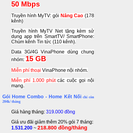
50 Mbps
Truyền hình MyTV: gói
Nâng Cao
(178
kênh)
Truyền hình MyTV Net tặng kèm sử
dụng app trên SmartTV/ SmartPhone:
Chùm kênh Tin tức (110 kênh).
Data 3G/4G VinaPhone dùng chung
15 GB
nhóm:
Miễn phí thoại
VinaPhone nội nhóm.
Miễn phí
1.000 phút
các cuộc gọi nội
mạng.
Gói Home Combo - Home Kết Nối
chỉ còn
204k/ tháng
Giá hàng tháng:
319.000 đồng
Giá ưu đãi giảm thêm 20% gói 7 tháng:
218.800 đồng/tháng
1.531.200
~