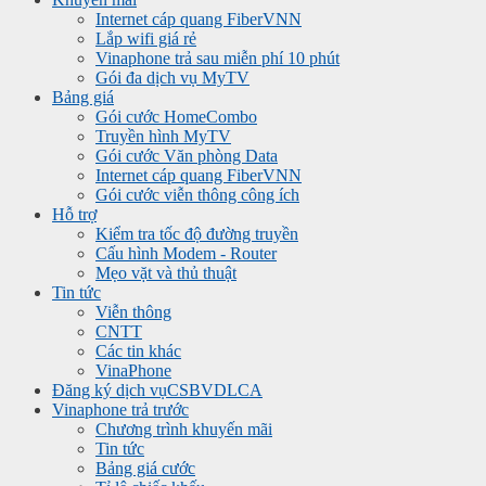
Internet cáp quang FiberVNN
Lắp wifi giá rẻ
Vinaphone trả sau miễn phí 10 phút
Gói đa dịch vụ MyTV
Bảng giá
Gói cước HomeCombo
Truyền hình MyTV
Gói cước Văn phòng Data
Internet cáp quang FiberVNN
Gói cước viễn thông công ích
Hỗ trợ
Kiểm tra tốc độ đường truyền
Cấu hình Modem - Router
Mẹo vặt và thủ thuật
Tin tức
Viễn thông
CNTT
Các tin khác
VinaPhone
Đăng ký dịch vụ
CSBVDLCA
Vinaphone trả trước
Chương trình khuyến mãi
Tin tức
Bảng giá cước