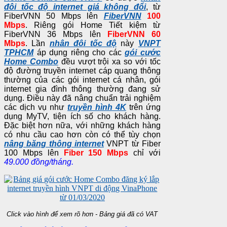
đôi tốc độ internet giá không đổi
, từ
FiberVNN 50 Mbps lên
FiberVNN
100
Mbps
. Riêng gói Home Tiết kiệm từ
FiberVNN 36 Mbps lên
FiberVNN 60
Mbps
. Lần
nhân đôi tốc độ
này
VNPT
TPHCM
áp dụng riêng cho các
gói cước
Home Combo
đều vượt trội xa so với tốc
độ đường truyền internet cáp quang thông
thường của các gói internet cá nhân, gói
internet gia đình thông thường đang sử
dụng. Điều này đã nâng chuẩn trải nghiệm
các dịch vụ như
truyền hình 4K
trên ứng
dụng MyTV, tiện ích số cho khách hàng.
Đặc biệt hơn nữa, với những khách hàng
có nhu cầu cao hơn còn có thể tùy chọn
nâng băng thông internet
VNPT từ Fiber
100 Mbps lên
Fiber 150 Mbps
chỉ với
49.000 đồng/tháng.
Click vào hình để xem rõ hơn - Bảng giá đã có VAT