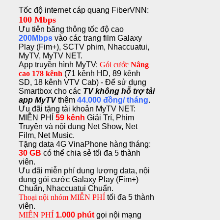
Tốc độ internet cáp quang FiberVNN:
100 Mbps
Ưu tiên băng thông tốc độ cao
200Mbps
vào các trang film Galaxy
Play (Fim+), SCTV phim, Nhaccuatui,
MyTV, MyTV NET.
App truyền hình MyTV:
Gói cước
Nâng
cao
178 kênh
(71 kênh HD, 89 kênh
SD, 18 kênh VTV Cab) - Để sử dụng
Smartbox cho các
TV không hỗ trợ tải
app MyTV
thêm
44.000 đồng/ tháng
.
Ưu đãi tặng tài khoản MyTV NET:
MIỄN PHÍ
59 kênh
Giải Trí, Phim
Truyện và nội dung Net Show, Net
Film, Net Music.
Tặng data 4G VinaPhone hàng tháng:
30 GB
có thể chia sẻ tối đa 5 thành
viên.
Ưu đãi miễn phí dung lượng data, nội
dung gói cước Galaxy Play (Fim+)
Chuẩn, Nhaccuatui Chuẩn.
Thoại nội nhóm MIỄN PHÍ
tối đa 5 thành
viên.
MIỄN PHÍ
1.000 phút
gọi nội mạng