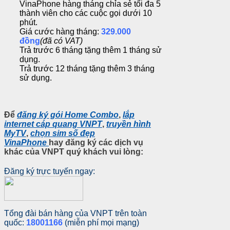
VinaPhone hàng tháng chỉa sẻ tối đa 5
thành viên cho các cuộc gọi dưới 10
phút.
Giá cước hàng tháng:
329.000
đồng
(đã có VAT)
Trả trước 6 tháng tặng thêm 1 tháng sử
dụng.
Trả trước 12 tháng tặng thêm 3 tháng
sử dụng.
Để
đăng ký gói Home Combo
,
lắp
internet cáp quang VNPT
,
truyền hình
MyTV
,
chọn sim số đẹp
VinaPhone
hay
đăng ký các dịch vụ
khác của VNPT
quý khách vui lòng:
Đăng ký trực tuyến ngay:
Tổng đài bán hàng của VNPT trên toàn
quốc:
18001166
(miễn phí mọi mạng)