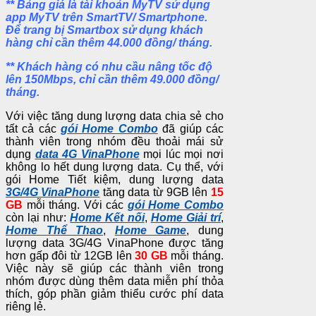
** Bảng giá là tài khoản MyTV sử dụng
app MyTV trên SmartTV/ Smartphone.
Để trang bị Smartbox sử dụng khách
hàng chỉ cần thêm 44.000 đồng/ tháng.
** Khách hàng có nhu cầu nâng tốc độ
lên 150Mbps, chỉ cần thêm 49.000 đồng/
tháng.
Với việc tăng dung lượng data chia sẻ cho
tất cả các
gói Home Combo
đã giúp các
thành viên trong nhóm đều thoải mái sử
dụng
data 4G VinaPhone
mọi lúc mọi nơi
không lo hết dung lượng data. Cụ thể, với
gói Home Tiết kiệm, dung lượng data
3G/4G VinaPhone
tăng data từ 9GB lên
15
GB
mỗi tháng. Với các
gói Home Combo
còn lại như:
Home Kết nối
,
Home Giải trí
,
Home Thể Thao
,
Home Game
, dung
lượng data 3G/4G VinaPhone được tăng
hơn gấp đôi từ 12GB lên
30 GB
mỗi tháng.
Việc này sẽ giúp các thành viên trong
nhóm được dùng thêm data miễn phí thỏa
thích, góp phần giảm thiểu cước phí data
riêng lẻ.