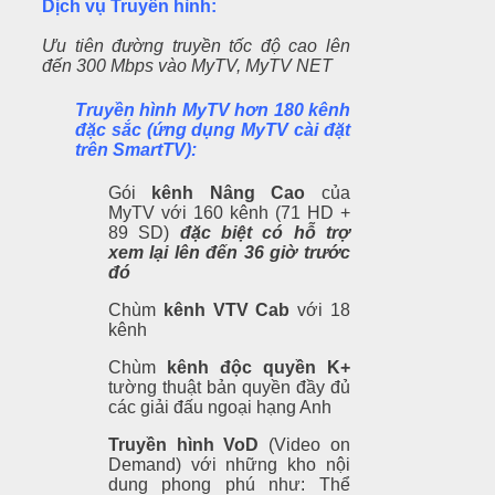
Dịch vụ Truyền hình:
Ưu tiên đường truyền tốc độ cao lên
đến 300 Mbps vào MyTV, MyTV NET
Truyền hình MyTV hơn 180 kênh
đặc sắc (ứng dụng MyTV cài đặt
trên SmartTV):
Gói
kênh Nâng Cao
của
MyTV với 160 kênh (71 HD +
89 SD)
đặc biệt có hỗ trợ
xem lại lên đến 36 giờ trước
đó
Chùm
kênh VTV Cab
với 18
kênh
Chùm
kênh độc quyền K+
tường thuật bản quyền đầy đủ
các giải đấu ngoại hạng Anh
Truyền hình VoD
(Video on
Demand) với những kho nội
dung phong phú như: Thể