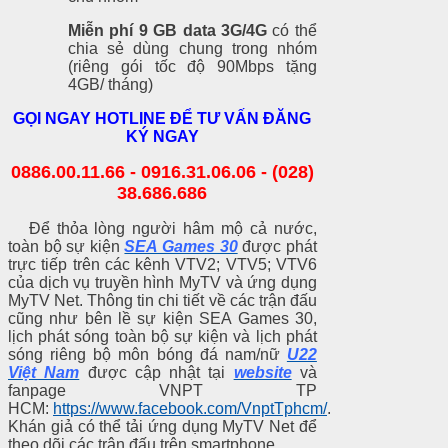
Miễn phí 9 GB data 3G/4G
có thể
chia sẻ dùng chung trong nhóm
(riêng gói tốc độ 90Mbps tặng
4GB/ tháng)
GỌI NGAY HOTLINE ĐỂ TƯ VẤN ĐĂNG
KÝ NGAY
0886.00.11.66 - 0916.31.06.06 - (028)
38.686.686
Để thỏa lòng người hâm mộ cả nước,
toàn bộ sự kiện
SEA Games 30
được phát
trực tiếp trên các kênh VTV2; VTV5; VTV6
của dịch vụ truyền hình MyTV và ứng dụng
MyTV Net. Thông tin chi tiết về các trận đấu
cũng như bên lề sự kiện SEA Games 30,
lịch phát sóng toàn bộ sự kiện và lịch phát
sóng riêng bộ môn bóng đá nam/nữ
U22
Việt Nam
được cập nhật tại
website
và
fanpage VNPT TP
HCM:
https://www.facebook.com/VnptTphcm/
.
Khán giả có thể tải ứng dụng MyTV Net để
theo dõi các trận đấu trên smartphone.