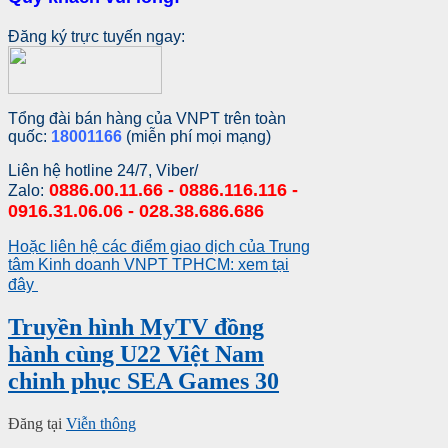
Đăng ký trực tuyến ngay:
Tổng đài bán hàng của VNPT trên toàn
quốc:
18001166
(miễn phí mọi mạng)
Liên hệ hotline 24/7, Viber/
0886.00.11.66 - 0886.116.116 -
Zalo:
0916.31.06.06 - 028.38.686.686
Hoặc liên hệ các điểm giao dịch của Trung
tâm Kinh doanh VNPT TPHCM: xem tại
đây
Truyền hình MyTV đồng
hành cùng U22 Việt Nam
chinh phục SEA Games 30
Đăng tại
Viễn thông