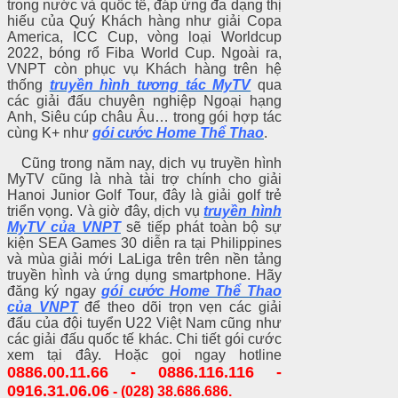
trong nước và quốc tế, đáp ứng đa dạng thị
hiếu của Quý Khách hàng như giải Copa
America, ICC Cup, vòng loại Worldcup
2022, bóng rổ Fiba World Cup. Ngoài ra,
VNPT còn phục vụ Khách hàng trên hệ
thống
truyền hình tương tác MyTV
qua
các giải đấu chuyên nghiệp Ngoại hạng
Anh, Siêu cúp châu Âu… trong gói hợp tác
cùng K+ như
gói cước Home Thể Thao
.
Cũng trong năm nay, dịch vụ truyền hình
MyTV cũng là nhà tài trợ chính cho giải
Hanoi Junior Golf Tour, đây là giải golf trẻ
triển vọng. Và giờ đây, dịch vụ
truyền hình
MyTV của VNPT
sẽ tiếp phát toàn bộ sự
kiện SEA Games 30 diễn ra tại Philippines
và mùa giải mới LaLiga trên trên nền tảng
truyền hình và ứng dụng smartphone. Hãy
đăng ký ngay
gói cước Home Thể Thao
của VNPT
để theo dõi trọn vẹn các giải
đấu của đội tuyển U22 Việt Nam cũng như
các giải đấu quốc tế khác. Chi tiết gói cước
xem tại đây. Hoặc gọi ngay hotline
0886.00.11.66 - 0886.116.116 -
0916.31.06.06
- (028) 38.686.686.