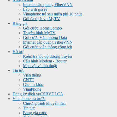
Internet cáp quang FiberVNN
Lắp wifi giá rẻ
Vinaphone trả sau miễn phí 10 phút
Gói đa dịch vụ MyTV
Bảng giá
Gói cước HomeCombo
Truyền hình MyTV
Gói cước Văn phòng Data
Internet cáp quang FiberVNN
Gói cước viễn thông công ích
Hỗ trợ
Kiểm tra tốc độ đường truyền
Cấu hình Modem - Router
Mẹo vặt và thủ thuật
Tin tức
Viễn thông
CNTT
Các tin khác
VinaPhone
Đăng ký dịch vụ
CSBVDLCA
Vinaphone trả trước
Chương trình khuyến mãi
Tin tức
Bảng giá cước