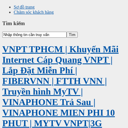
Sơ đồ trang
Chăm sóc khách hàng
Tìm kiếm
VNPT TPHCM | Khuyến Mãi
Internet Cáp Quang VNPT |
Lắp Đặt Miễn Phí |
FIBERVNN | FTTH VNN |
Truyền hình MyTV |
VINAPHONE Trả Sau |
VINAPHONE MIEN PHI 10
PHUT | MYTV VNPT|3G