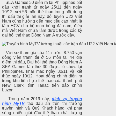
SEA Games 30 diễn ra tại Philippines bắt
đầu khởi tranh từ ngày 25/11 đến ngày
10/12, với 56 môn thể thao trong nội dung
thi đấu tại giải lần này, đội tuyển U22 Việt
Nam cũng hướng đến mục tiêu cao nhất là
tấm HCV cho bộ môn bóng đá nam, điều
mà Việt Nam chưa làm được trong các kỳ
đại hội thể thao Đông Nam Á trước đây.
Với sự tham gia của 11 nước, 8.750 vận
động viên tranh tài ở 56 môn tại 44 địa
điểm thi đấu, Đại hội thể thao Đông Nam Á
SEA Games lần thứ 30 được tổ chức tại
Philippines, khai mạc ngày 30/11 và kết
thúc ngày 10/12. Hoạt động chính diễn ra
trong khu liên hợp thể thao của thành phố
New Clark, tỉnh Tarlac trên đảo chính
Luzon.
Trong năm 2019 này,
dịch vụ truyền
hình MyTV
tạo dấu ấn trên thị trường
truyền hình và Quý Khách hàng khi phát
sóng nhiều giải đấu thể thao chất lượng