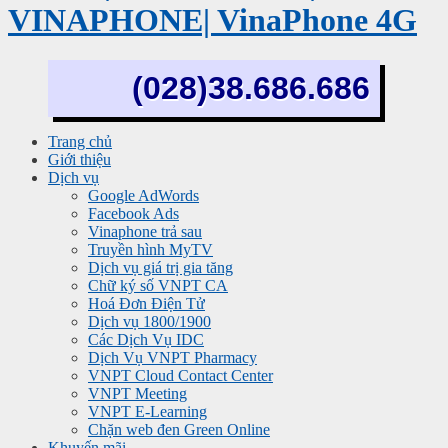
VINAPHONE| VinaPhone 4G
(028)38.686.686
Trang chủ
Giới thiệu
Dịch vụ
Google AdWords
Facebook Ads
Vinaphone trả sau
Truyền hình MyTV
Dịch vụ giá trị gia tăng
Chữ ký số VNPT CA
Hoá Đơn Điện Tử
Dịch vụ 1800/1900
Các Dịch Vụ IDC
Dịch Vụ VNPT Pharmacy
VNPT Cloud Contact Center
VNPT Meeting
VNPT E-Learning
Chặn web đen Green Online
Khuyến mãi