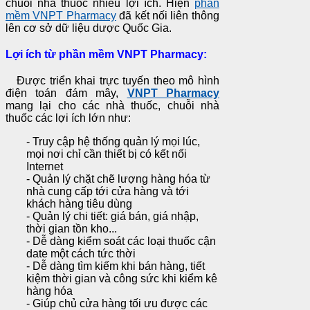
chuỗi nhà thuốc nhiều lợi ích. Hiện
phần
mềm VNPT Pharmacy
đã kết nối liên thông
lên cơ sở dữ liệu dược Quốc Gia.
Lợi ích từ phần mềm VNPT Pharmacy:
Được triển khai trực tuyến theo mô hình
điện toán đám mây,
VNPT Pharmacy
mang lại cho các nhà thuốc, chuỗi nhà
thuốc các lợi ích lớn như:
- Truy cập hệ thống quản lý mọi lúc,
mọi nơi chỉ cần thiết bị có kết nối
Internet
- Quản lý chặt chẽ lượng hàng hóa từ
nhà cung cấp tới cửa hàng và tới
khách hàng tiêu dùng
- Quản lý chi tiết: giá bán, giá nhập,
thời gian tồn kho...
- Dễ dàng kiểm soát các loại thuốc cận
date một cách tức thời
- Dễ dàng tìm kiếm khi bán hàng, tiết
kiệm thời gian và công sức khi kiểm kê
hàng hóa
- Giúp chủ cửa hàng tối ưu được các