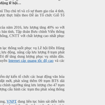
t động lễ hội…
họ chủ trì và có sự tham gia của 4 tỉnh,
được thực hiện theo Đề án Tổ chức Giỗ Tổ
 của năm 2016, lưu lượng tăng 40% so với
a bàn tỉnh, Tập đoàn Bưu chính Viễn thông
n thông, CNTT với chất lượng cao nhất phục
n lạc thông suốt phục vụ Lễ hội Đền Hùng
g lưu động, nâng cấp lưu lượng 8 trạm phát
Trì để tăng dung lượng phục vụ nhân dân.
truyền
Internet cáp quang tốc độ cao
và các
iểm dự kiến tổ chức các hoạt động văn hóa
p đặt mới, phát sóng thêm 09 trạm BTS dải
 chỉnh ngưỡng tăng lưu lượng cho 47 trạm
ng cấu hình các trạm thu phát sóng thông
Hùng,
VNPT
đang liên tục bám sát diễn biến