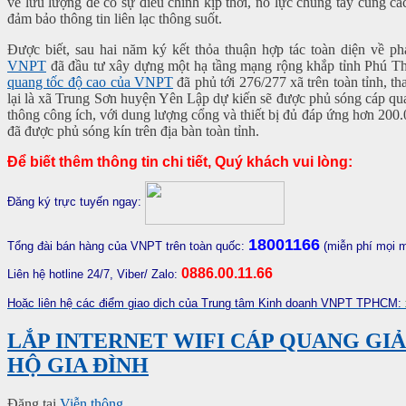
về lưu lượng để có sự điều chỉnh kịp thời, nỗ lực chung tay cùng cá
đảm bảo thông tin liên lạc thông suốt.
Được biết, sau hai năm ký kết thỏa thuận hợp tác toàn diện về p
VNPT
đã đầu tư xây dựng một hạ tầng mạng rộng khắp tỉnh Phú T
quang tốc độ cao của VNPT
đã phủ tới 276/277 xã trên toàn tỉnh, t
lại là xã Trung Sơn huyện Yên Lập dự kiến sẽ được phủ sóng cáp qu
thông công ích, với dung lượng cổng và thiết bị đủ đáp ứng hơn 2
đã được phủ sóng kín trên địa bàn toàn tỉnh.
Để biết thêm thông tin chi tiết, Quý khách vui lòng:
Đăng ký trực tuyến ngay:
18001166
Tổng đài bán hàng của VNPT trên toàn quốc:
(miễn phí mọi 
0886.00.11.66
Liên hệ hotline 24/7, Viber/ Zalo:
Hoặc liên hệ các điểm giao dịch của Trung tâm Kinh doanh VNPT TPHCM:
LẮP INTERNET WIFI CÁP QUANG GIẢ
HỘ GIA ĐÌNH
Đăng tại
Viễn thông