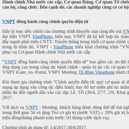
Hành chính Nhà nước các cấp, Cơ quan Đảng, Cơ quan Tổ chức C
cán bộ, công chức. Bên cạnh đó, các doanh nghiệp cũng có cơ h
VNPT
đồng hành cùng chính quyền điện tử
Đây là mục tiêu chính của chương trình khuyến mại cùng tên mà
VN
đại diện VNPT
VinaPhone
, hiện nay, VNPT đã ký kết hợp tác toà
đẩy mạnh phát triển CNTT- Truyền thông trong khối cơ quan chính 
trong lộ trình đó, VNPT -
VinaPhone
triển khai chương trình “V
phục vụ Cơ quan Hành chính Nhà nước các cấp.
“
VNPT
đồng hành cùng chính quyền điện tử” bao gồm các ưu đãi lớ
ứng dụng cao trong công tác hành chính - quản trị tại các cơ qua
VNPT iGate, vn- Portal, VNPT Meeting,
Di động Vinaphone
dành c
Khi tham gia chương trình “Chính quyền điện tử, quý cơ quan sẽ 
mạng áp dụng vào công tác điều hành; hay hỗ trợ miễn phí tin 
nhắn tin đến người dân vào các dịp Lễ, Tết (30/4, 27/7, 2/9, Khai 
2017.
Với dịch vụ
VNPT
- Meeting, khách hàng được dùng thử để trải ngh
trong thời gian 5h và tặng Tivi có giá trị (trước VAT) ≤ 20% giá trị
triệu đồng/tháng (thanh toán trước: 03 tháng cước dịch vụ).
Chương trình áp dụng từ: 1/4/2017-30/6/2017.