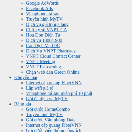
Google AdWords
Facebook Ads
Vinaphone trả sau
Truyền hình MyTV
Dịch vụ giá trị gia tăng
Chữ ký số VNPT CA
Hoá Đơn Điện Tử
Dịch vụ 1800/1900
Các Dịch Vụ IDC
Dịch Vụ VNPT Pharmacy
VNPT Cloud Contact Center
VNPT Meeting
VNPT E-Learning
Chặn web đen Green Online
Khuyến mãi
Internet cáp quang FiberVNN
Lắp wifi giá rẻ
Vinaphone trả sau miễn phí 10 phút
Gói đa dịch vụ MyTV
Bảng giá
Gói cước HomeCombo
Truyền hình MyTV
Gói cước Văn phòng Data
Internet cáp quang FiberVNN
Gói cước viễn thông công ích