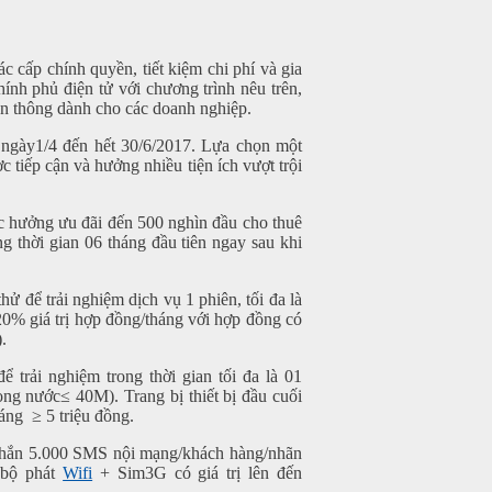
c cấp chính quyền, tiết kiệm chi phí và gia
ính phủ điện tử với chương trình nêu trên,
 viễn thông dành cho các doanh nghiệp.
ừ ngày1/4 đến hết 30/6/2017. Lựa chọn một
 tiếp cận và hưởng nhiều tiện ích vượt trội
c hưởng ưu đãi đến 500 nghìn đầu cho thuê
 thời gian 06 tháng đầu tiên ngay sau khi
 để trải nghiệm dịch vụ 1 phiên, tối đa là
 20% giá trị hợp đồng/tháng với hợp đồng có
.
 trải nghiệm trong thời gian tối đa là 01
ng nước≤ 40M). Trang bị thiết bị đầu cuối
áng ≥ 5 triệu đồng.
nhắn 5.000 SMS nội mạng/khách hàng/nhãn
 bộ phát
Wifi
+ Sim3G có giá trị lên đến