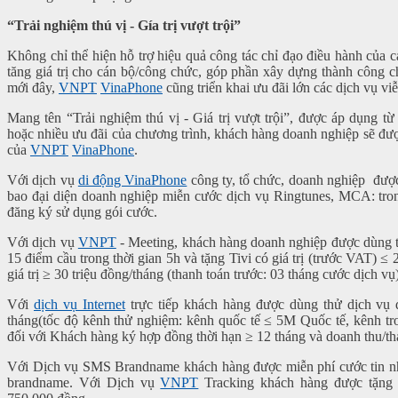
“Trải nghiệm thú vị - Gía trị vượt trội”
Không chỉ thể hiện hỗ trợ hiệu quả công tác chỉ đạo điều hành của cá
tăng giá trị cho cán bộ/công chức, góp phần xây dựng thành công ch
mới đây,
VNPT
VinaPhone
cũng triển khai ưu đãi lớn các dịch vụ
Mang tên “Trải nghiệm thú vị - Giá trị vượt trội”, được áp dụng t
hoặc nhiều ưu đãi của chương trình, khách hàng doanh nghiệp sẽ được
của
VNPT
VinaPhone
.
Với dịch vụ
di động VinaPhone
công ty, tổ chức, doanh nghiệp đượ
bao đại diện doanh nghiệp miễn cước dịch vụ Ringtunes, MCA: trong
đăng ký sử dụng gói cước.
Với dịch vụ
VNPT
- Meeting, khách hàng doanh nghiệp được dùng thử
15 điểm cầu trong thời gian 5h và tặng Tivi có giá trị (trước VAT) ≤
giá trị ≥ 30 triệu đồng/tháng (thanh toán trước: 03 tháng cước dịch vụ)
Với
dịch vụ Internet
trực tiếp khách hàng được dùng thử dịch vụ để
tháng(tốc độ kênh thử nghiệm: kênh quốc tế ≤ 5M Quốc tế, kênh tro
đối với Khách hàng ký hợp đồng thời hạn ≥ 12 tháng và doanh thu/th
Với Dịch vụ SMS Brandname khách hàng được miễn phí cước tin 
brandname. Với Dịch vụ
VNPT
Tracking khách hàng được tặng