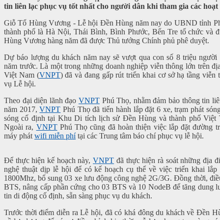
tin liên lạc phục vụ tốt nhất cho người dân khi tham gia các hoạ
Giỗ Tổ Hùng Vương - Lễ hội Đền Hùng năm nay do UBND tỉnh Phú T
thành phố là Hà Nội, Thái Bình, Bình Phước, Bến Tre tổ chức và 
Hùng Vương hàng năm đã được Thủ tướng Chính phủ phê duyệt.
Dự báo lượng du khách năm nay sẽ vượt qua con số 8 triệu người
năm trước. Là một trong những doanh nghiệp viễn thông lớn trên đị
Việt Nam (
VNPT
) đã và đang gấp rút triển khai cơ sở hạ tầng viễ
vụ Lễ hội.
Theo đại diện lãnh đạo
VNPT
Phú Thọ, nhằm đảm bảo thông tin liê
năm 2017,
VNPT
Phú Thọ đã tiến hành lắp đặt 6 xe, trạm phát són
sóng cố định tại Khu Di tích lịch sử Đền Hùng và thành phố Việt 
Ngoài ra,
VNPT
Phú Thọ cũng đã hoàn thiện việc lắp đặt đường 
máy phát
wifi miễn phí
tại các Trung tâm báo chí phục vụ lễ hội.
Để thực hiện kế hoạch này,
VNPT
đã thực hiện rà soát những địa đ
nghệ thuật dịp lễ hội để có kế hoạch cụ thể về việc triển khai lắ
1800Mhz, bổ sung 03 xe lưu động công nghệ 2G/3G. Đồng thời, điều
BTS, nâng cấp phần cứng cho 03 BTS và 10 NodeB để tăng dung lượ
tin di động cố định, sẵn sàng phục vụ du khách.
Trước thời điểm diễn ra Lễ hội, đã có khá đông du khách về Đền 