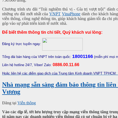
750.000 đồng.
Chương trình ưu đãi “Trải nghiệm thú vị - Gía trị vượt trội” dành
những ưu đãi mới nhất của
VNPT
VinaPhone
dành cho khách hàng 
viễn thông, công nghệ thông tin, giúp khách hàng giảm tối đa chi ph
góp vào sự phát triển kinh tế nước nhà.
Để biết thêm thông tin chi tiết, Quý khách vui lòng:
Đăng ký trực tuyến ngay:
18001166
Tổng đài bán hàng của VNPT trên toàn quốc:
(miễn phí mọi 
0886.00.11.66
Liên hệ hotline 24/7, Viber/ Zalo:
Hoặc liên hệ các điểm giao dịch của Trung tâm Kinh doanh VNPT TPHCM:
Nhà mạng sẵn sàng đảm bảo thông tin liên
Vương
Đăng tại
Viễn thông
Vào các dịp lễ, tết lưu lượng truy cập mạng viễn thông tăng tru
tổ năm nay các doanh nghiệp viễn thông đã có sự chuẩn bị về h