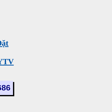
Đặt
MYTV
686