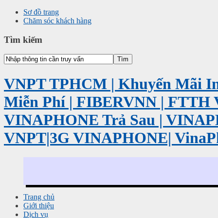
Sơ đồ trang
Chăm sóc khách hàng
Tìm kiếm
VNPT TPHCM | Khuyến Mãi Int
Miễn Phí | FIBERVNN | FTTH 
VINAPHONE Trả Sau | VINA
VNPT|3G VINAPHONE| VinaP
Trang chủ
Giới thiệu
Dịch vụ