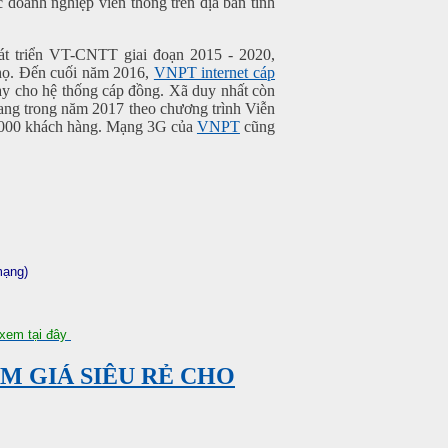
c doanh nghiệp viễn thông trên địa bàn tỉnh
hát triển VT-CNTT giai đoạn 2015 - 2020,
họ. Đến cuối năm 2016,
VNPT internet cáp
hay cho hệ thống cáp đồng. Xã duy nhất còn
ang trong năm 2017 theo chương trình Viễn
00.000 khách hàng. Mạng 3G của
VNPT
cũng
mạng)
xem tại đây
M GIÁ SIÊU RẺ CHO