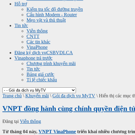
Hỗ trợ
Kiểm tra tốc độ đường truyền
Cấu hình Modem - Router
Mẹo vặt và thủ thuật
Tin tức
Viễn thông
CNTT
Các tin khác
VinaPhone
Đăng ký dịch vụ
CSBVDLCA
Vinaphone trả trước
Chương trình khuyến mãi
Tin tức
Bảng giá cước
Tỉ lệ chiếc khấu
Trang chủ
\
Khuyến mãi
\
Gói đa dịch vụ MyTV
\
Hiển thị các mục th
VNPT đồng hành cùng chính quyền điện t
Đăng tại
Viễn thông
Từ tháng 04 này,
VNPT VinaPhone
triển khai nhiều chương trì