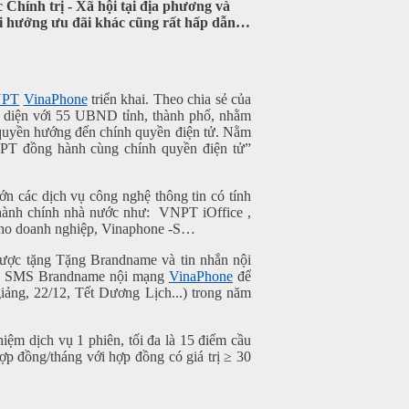
hính trị - Xã hội tại địa phương và
ội hưởng ưu đãi khác cũng rất hấp dẫn…
PT
VinaPhone
triển khai. Theo chia sẻ của
n diện với 55 UBND tỉnh, thành phố, nhằm
quyền hướng đến chính quyền điện tử. Nằm
NPT đồng hành cùng chính quyền điện tử”
n các dịch vụ công nghệ thông tin có tính
n hành chính nhà nước như: VNPT iOffice ,
ho doanh nghiệp, Vinaphone -S…
được tặng Tặng Brandname và tin nhắn nội
nhắn SMS Brandname nội mạng
VinaPhone
để
giảng, 22/12, Tết Dương Lịch...) trong năm
iệm dịch vụ 1 phiên, tối đa là 15 điểm cầu
 hợp đồng/tháng với hợp đồng có giá trị ≥ 30