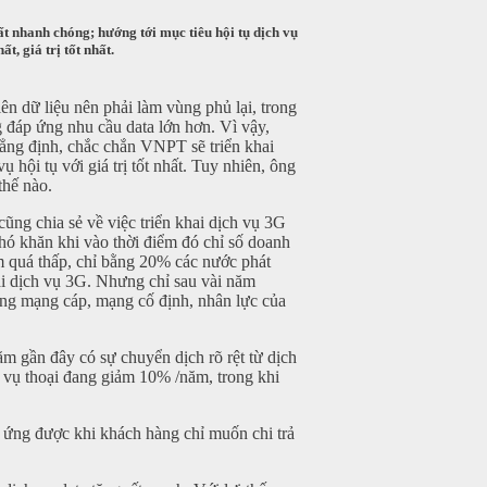
ất nhanh chóng; hướng tới mục tiêu hội tụ dịch vụ
, giá trị tốt nhất.
n dữ liệu nên phải làm vùng phủ lại, trong
 đáp ứng nhu cầu data lớn hơn. Vì vậy,
ẳng định, chắc chắn VNPT sẽ triển khai
hội tụ với giá trị tốt nhất. Tuy nhiên, ông
thế nào.
cũng chia sẻ về việc triển khai dịch vụ 3G
ó khăn khi vào thời điểm đó chỉ số doanh
m quá thấp, chỉ bằng 20% các nước phát
hai dịch vụ 3G. Nhưng chỉ sau vài năm
 tầng mạng cáp, mạng cố định, nhân lực của
ăm gần đây có sự chuyển dịch rõ rệt từ dịch
 vụ thoại đang giảm 10% /năm, trong khi
 ứng được khi khách hàng chỉ muốn chi trả