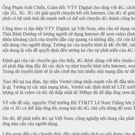
Ông Phạm Anh Chiến, Giám đốc VTV Digital cho rằng với 4G, cách ti
cận 2G, 3G. 3G chỉ giải quyết chuyện kết nối Internet, còn 4G sẽ giải
phải có hệ sinh thái đủ mạnh mới có thể nói chuyện 4G thành công h
Cũng theo vị đại diện VTV Digital, tại Việt Nam, nhu cầu sử dụng vi
Thái Bình Dương về lượng người sử dụng Internet để xem video (hơn 
nhòa khoảng cách của truyền dẫn cáp quang và không dây, chỉ còn kh
nội dung cho người dùng. Tương lai của truyền hình là 4K rồi 8K, tư
nội dung là vấn đề quyết định đến tương lai cho sự phát triển của 4G 
Đánh giá của các chuyên gia cho thấy, 4G được dùng với tiêu chuẩn
số phải đáp ứng đầy đủ các dịch vụ như truyền hình trên Internet, xe
Trong đó truyền hình sẽ là sân chơi thu hút nhiều nhà mạng đầu tư ti
Trao đổi tại toạ đàm, đại diện Viettel cũng nhấn mạnh vấn đề đầu ti
là gì. Tương tự các nhà mạng khác, Viettel xác định thiết kế LTE trư
lượng sẽ là video và tốc độ thấp nhất từ 3Mbps đủ để đáp ứng xem 
Về vấn đề này, nguyên Thứ trưởng Bộ TT&TT Lê Nam Thắng lưu ý nế
cần vì 3G có thể đáp ứng tốt, trong khi đó 4G chủ yếu dùng để xem 
Do đó, để phát triển 4G tại Việt Nam, công nghiệp nội dung cần phát t
ứng nhu cầu của người dùng.
Liên quan đến câu chuyện thúc đẩy phát triển dịch vụ nội dung cho