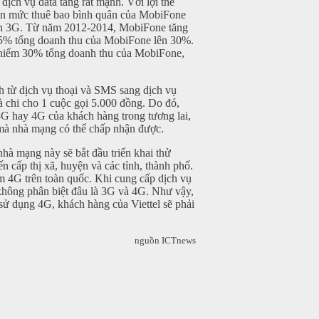
ịch vụ data tăng rất mạnh. Với lợi thế
ên mức thuê bao bình quân của MobiFone
iển 3G. Từ năm 2012-2014, MobiFone tăng
ừ 5% tổng doanh thu của MobiFone lên 30%.
chiếm 30% tổng doanh thu của MobiFone,
 từ dịch vụ thoại và SMS sang dịch vụ
à chi cho 1 cuộc gọi 5.000 đồng. Do đó,
3G hay 4G của khách hàng trong tương lai,
 mà nhà mạng có thể chấp nhận được.
à mạng này sẽ bắt đầu triển khai thử
 cấp thị xã, huyện và các tỉnh, thành phố.
m 4G trên toàn quốc. Khi cung cấp dịch vụ
ứ không phân biệt đâu là 3G và 4G. Như vậy,
sử dụng 4G, khách hàng của Viettel sẽ phải
nguồn ICTnews