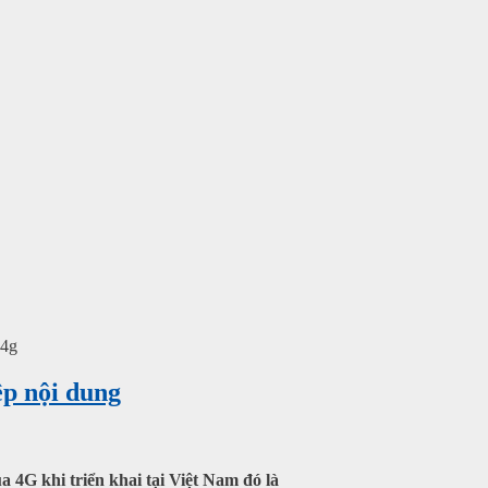
 4g
ệp nội dung
a 4G khi triển khai tại Việt Nam đó là