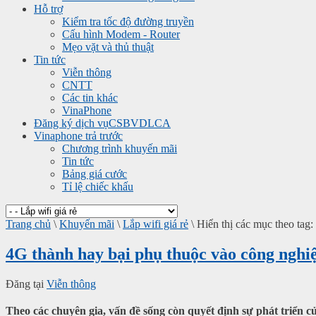
Hỗ trợ
Kiểm tra tốc độ đường truyền
Cấu hình Modem - Router
Mẹo vặt và thủ thuật
Tin tức
Viễn thông
CNTT
Các tin khác
VinaPhone
Đăng ký dịch vụ
CSBVDLCA
Vinaphone trả trước
Chương trình khuyến mãi
Tin tức
Bảng giá cước
Tỉ lệ chiếc khấu
Trang chủ
\
Khuyến mãi
\
Lắp wifi giá rẻ
\
Hiển thị các mục theo tag:
4G thành hay bại phụ thuộc vào công nghi
Đăng tại
Viễn thông
Theo các chuyên gia, vấn đề sống còn quyết định sự phát triển củ