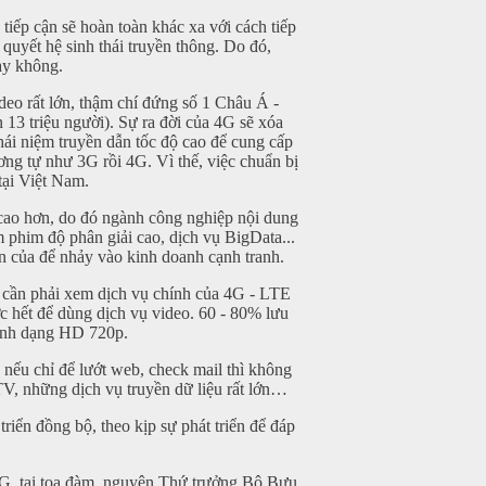
ếp cận sẽ hoàn toàn khác xa với cách tiếp
 quyết hệ sinh thái truyền thông. Do đó,
ay không.
deo rất lớn, thậm chí đứng số 1 Châu Á -
13 triệu người). Sự ra đời của 4G sẽ xóa
ái niệm truyền dẫn tốc độ cao để cung cấp
ơng tự như 3G rồi 4G. Vì thế, việc chuẩn bị
tại Việt Nam.
 cao hơn, do đó ngành công nghiệp nội dung
m phim độ phân giải cao, dịch vụ BigData...
ền của để nhảy vào kinh doanh cạnh tranh.
ên cần phải xem dịch vụ chính của 4G - LTE
ớc hết để dùng dịch vụ video. 60 - 80% lưu
định dạng HD 720p.
u chỉ để lướt web, check mail thì không
TV, những dịch vụ truyền dữ liệu rất lớn…
riển đồng bộ, theo kịp sự phát triển để đáp
 4G, tại toạ đàm, nguyên Thứ trưởng Bộ Bưu