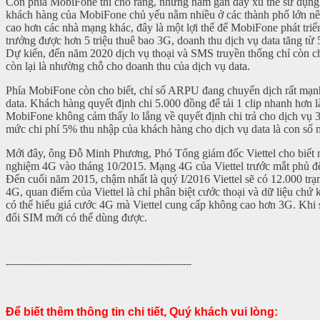
Còn phía MobiFone thì cho rằng, những năm gần đây xu thế sử dụng d
khách hàng của MobiFone chủ yếu nằm nhiều ở các thành phố lớn n
cao hơn các nhà mạng khác, đây là một lợi thế để MobiFone phát tr
trưởng được hơn 5 triệu thuê bao 3G, doanh thu dịch vụ data tăng t
Dự kiến, đến năm 2020 dịch vụ thoại và SMS truyền thống chỉ còn 
còn lại là nhường chỗ cho doanh thu của dịch vụ data.
Phía MobiFone còn cho biết, chỉ số ARPU đang chuyển dịch rất mạnh
data. Khách hàng quyết định chi 5.000 đồng để tải 1 clip nhanh hơn l
MobiFone không cảm thấy lo lắng về quyết định chi trả cho dịch vụ 
mức chi phí 5% thu nhập của khách hàng cho dịch vụ data là con số
Mới đây, ông Đỗ Minh Phương, Phó Tổng giám đốc Viettel cho biết nh
nghiệm 4G vào tháng 10/2015. Mạng 4G của Viettel trước mắt phủ đến
Đến cuối năm 2015, chậm nhất là quý I/2016 Viettel sẽ có 12.000 trạ
4G, quan điểm của Viettel là chỉ phân biệt cước thoại và dữ liệu ch
có thể hiểu giá cước 4G mà Viettel cung cấp không cao hơn 3G. Khi 
đổi SIM mới có thể dùng được.
-----------------------------------------------------------------
Để biết thêm thông tin chi tiết, Quý khách vui lòng: