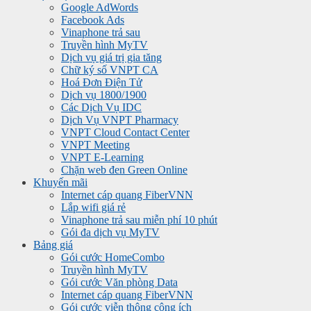
Google AdWords
Facebook Ads
Vinaphone trả sau
Truyền hình MyTV
Dịch vụ giá trị gia tăng
Chữ ký số VNPT CA
Hoá Đơn Điện Tử
Dịch vụ 1800/1900
Các Dịch Vụ IDC
Dịch Vụ VNPT Pharmacy
VNPT Cloud Contact Center
VNPT Meeting
VNPT E-Learning
Chặn web đen Green Online
Khuyến mãi
Internet cáp quang FiberVNN
Lắp wifi giá rẻ
Vinaphone trả sau miễn phí 10 phút
Gói đa dịch vụ MyTV
Bảng giá
Gói cước HomeCombo
Truyền hình MyTV
Gói cước Văn phòng Data
Internet cáp quang FiberVNN
Gói cước viễn thông công ích