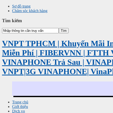
Sơ đồ trang
Chăm sóc khách hàng
Tìm kiếm
VNPT TPHCM | Khuyến Mãi Int
Miễn Phí | FIBERVNN | FTTH 
VINAPHONE Trả Sau | VINA
VNPT|3G VINAPHONE| VinaP
Trang chủ
Giới thiệu
Dịch vụ