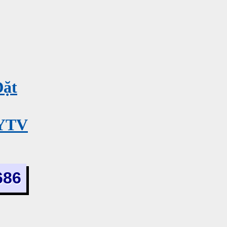
Đặt
MYTV
686