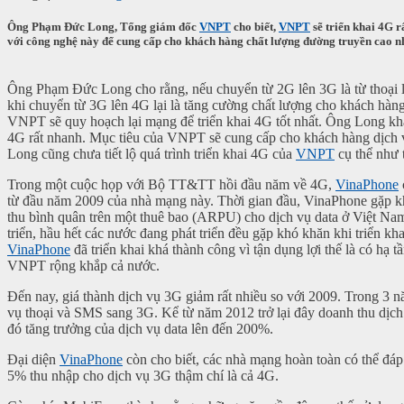
Ông Phạm Đức Long, Tổng giám đốc
VNPT
cho biết,
VNPT
sẽ triển khai 4G r
với công nghệ này để cung cấp cho khách hàng chất lượng đường truyền cao nhất
Ông Phạm Đức Long cho rằng, nếu chuyển từ 2G lên 3G là từ thoại lê
khi chuyển từ 3G lên 4G lại là tăng cường chất lượng cho khách hàng
VNPT sẽ quy hoạch lại mạng để triển khai 4G tốt nhất. Ông Long kh
4G rất nhanh. Mục tiêu của VNPT sẽ cung cấp cho khách hàng dịch vụ 
Long cũng chưa tiết lộ quá trình triển khai 4G của
VNPT
cụ thể như 
Trong một cuộc họp với Bộ TT&TT hồi đầu năm về 4G,
VinaPhone
từ đầu năm 2009 của nhà mạng này. Thời gian đầu, VinaPhone gặp kh
thu bình quân trên một thuê bao (ARPU) cho dịch vụ data ở Việt Na
triển, hầu hết các nước đang phát triển đều gặp khó khăn khi triển k
VinaPhone
đã triển khai khá thành công vì tận dụng lợi thế là có hạ
VNPT rộng khắp cả nước.
Đến nay, giá thành dịch vụ 3G giảm rất nhiều so với 2009. Trong 3 n
vụ thoại và SMS sang 3G. Kể từ năm 2012 trở lại đây doanh thu dịch
đó tăng trưởng của dịch vụ data lên đến 200%.
Đại diện
VinaPhone
còn cho biết, các nhà mạng hoàn toàn có thể đáp
5% thu nhập cho dịch vụ 3G thậm chí là cả 4G.