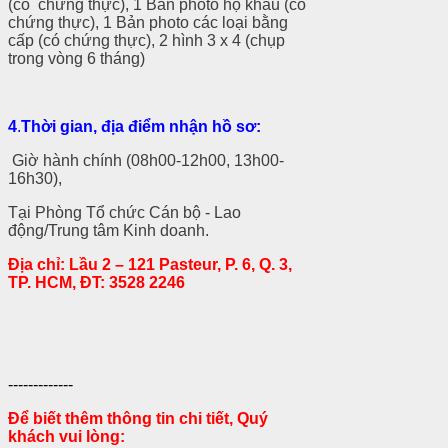
(có chứng thực), 1 Bản photo hộ khẩu (có
chứng thực), 1 Bản photo các loại bằng
cấp (có chứng thực), 2 hình 3 x 4 (chụp
trong vòng 6 tháng)
4
.
Th
ời gian, địa
điểm
nhận hồ sơ
:
Giờ hành chính (08h00-12h00, 13h00-
16h30),
Tại Phòng Tổ chức Cán bộ - Lao
động/Trung tâm Kinh doanh.
Địa chỉ: Lầu 2 – 121 Pasteur, P. 6, Q. 3,
TP. HCM, ĐT: 3528 2246
-------------
Để biết thêm thông tin chi tiết, Quý
khách vui lòng: