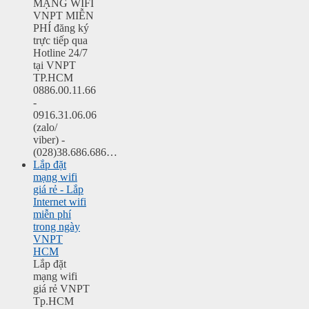
MẠNG WIFI
VNPT MIỄN
PHÍ đăng ký
trực tiếp qua
Hotline 24/7
tại VNPT
TP.HCM
0886.00.11.66
-
0916.31.06.06
(zalo/
viber) -
(028)38.686.686…
Lắp đặt
mạng wifi
giá rẻ - Lắp
Internet wifi
miễn phí
trong ngày
VNPT
HCM
Lắp đặt
mạng wifi
giá rẻ VNPT
Tp.HCM