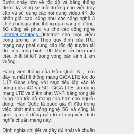
Bước nhảy lớn về tốc độ và băng thông
được kỳ vọng sẽ mở đường cho việc truy
cập và sử dụng các nội dung video 4K độ
phân giải cao, cũng như các công nghệ 3
chiều holographic thông qua mạng di động.
5G cũng sẽ phục vụ cho các công nghệ
Internet-of-things
(Internet cho mọi việc)
trong tương lai. Theo quy định của ITU,
mạng này phải cung cấp tốc độ truyền tải
dữ liệu trung bình 100 Mbps tới hơn một
triệu thiết bị IoT trong vòng bán kính 1 km
vuông.
Hãng viễn thông của Hàn Quốc KT, mới
đây ra mắt hệ thống mạng GiGA LTE tốc độ
1,17 Gbps riêng với mục tiêu lấp vào lỗ
hổng giữa 4G và 5G. GiGA LTE tận dụng
mạng LTE và điểm phát Wi-Fi băng rộng để
cung cấp tốc độ mạng cao hơn cho người
dùng. Hàn Quốc là quốc gia đi đầu trong
việc phát triển công nghệ 5G và cũng là
quốc gia có đóng góp lớn trong việc định
nghĩa chuẩn mạng này.
Định nghĩa chi tiết và đầy đủ nhất về chuẩn