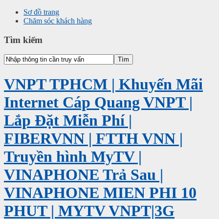
Sơ đồ trang
Chăm sóc khách hàng
Tìm kiếm
VNPT TPHCM | Khuyến Mãi
Internet Cáp Quang VNPT |
Lắp Đặt Miễn Phí |
FIBERVNN | FTTH VNN |
Truyền hình MyTV |
VINAPHONE Trả Sau |
VINAPHONE MIEN PHI 10
PHUT | MYTV VNPT|3G