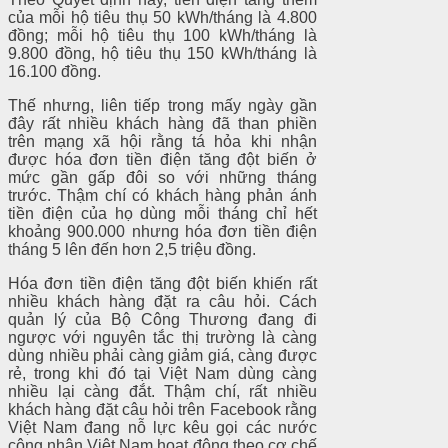
của mỗi hộ tiêu thụ 50 kWh/tháng là 4.800
đồng; mỗi hộ tiêu thụ 100 kWh/tháng là
9.800 đồng, hộ tiêu thụ 150 kWh/tháng là
16.100 đồng.
Thế nhưng, liên tiếp trong mấy ngày gần
đây rất nhiều khách hàng đã than phiền
trên mạng xã hội rằng tá hỏa khi nhận
được hóa đơn tiền điện tăng đột biến ở
mức gần gấp đôi so với những tháng
trước. Thậm chí có khách hàng phản ánh
tiền điện của họ dùng mỗi tháng chỉ hết
khoảng 900.000 nhưng hóa đơn tiền điện
tháng 5 lên đến hơn 2,5 triệu đồng.
Hóa đơn tiền điện tăng đột biến khiến rất
nhiều khách hàng đặt ra câu hỏi. Cách
quản lý của Bộ Công Thương đang đi
ngược với nguyên tắc thị trường là càng
dùng nhiều phải càng giảm giá, càng được
rẻ, trong khi đó tại Việt Nam dùng càng
nhiều lại càng đắt. Thậm chí, rất nhiều
khách hàng đặt câu hỏi trên Facebook rằng
Việt Nam đang nỗ lực kêu gọi các nước
công nhận Việt Nam hoạt động theo cơ chế