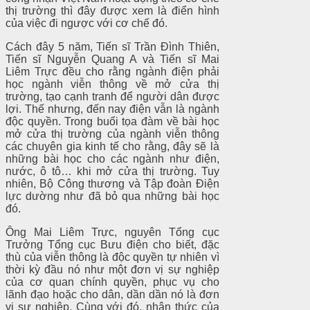
thị trường thì đây được xem là điển hình
của việc đi ngược với cơ chế đó.
Cách đây 5 năm, Tiến sĩ Trần Đình Thiên,
Tiến sĩ Nguyễn Quang A và Tiến sĩ Mai
Liêm Trực đều cho rằng ngành điện phải
học ngành viễn thông về mở cửa thị
trường, tạo cạnh tranh để người dân được
lợi. Thế nhưng, đến nay điện vẫn là ngành
độc quyền. Trong buổi tọa đàm về bài học
mở cửa thị trường của ngành viễn thông
các chuyên gia kinh tế cho rằng, đây sẽ là
những bài học cho các ngành như điện,
nước, ô tô… khi mở cửa thị trường. Tuy
nhiên, Bộ Công thương và Tập đoàn Điện
lực dường như đã bỏ qua những bài học
đó.
Ông Mai Liêm Trực, nguyên Tổng cục
Trưởng Tổng cục Bưu điện cho biết, đặc
thù của viễn thông là độc quyền tự nhiên vì
thời kỳ đầu nó như một đơn vị sự nghiệp
của cơ quan chính quyền, phục vụ cho
lãnh đạo hoặc cho dân, dần dần nó là đơn
vị sự nghiệp. Cùng với đó, nhận thức của