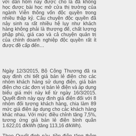
với dân hôm nay được cho là đã không
học được bài học mở cửa thị trường của
ngành Viễn thông vốn độc quyền trong
nhiều thập kỷ. Câu chuyện độc quyền đã
nảy sinh ra rất nhiều hệ lụy như khách
hàng không phải là thượng đế, chất lượng
phập phù, giá cao và cả chuyện quản trị
của chính doanh nghiệp độc quyền rất ít
được đề cấp đến…
Ngày 12/3/2015, Bộ Công Thương đã ra
quy định chi tiết giá bán lẻ điện cho các
nhóm khách hàng sử dụng điện, giá bán
điện cho các đơn vị bán lẻ điện và áp dụng
biểu giá mới này kể từ ngày 16/3/2015.
Quyết định này quy định giá điện đối với 8
nhóm đối tượng khách hàng, chia làm 89
mức giá điện áp dụng cho các khách hàng
khác nhau. Với mức điều chỉnh tăng 7,5%,
tương ứng giá bán lẻ điện bình quân
1.622,01 đ/kWh (tăng 113,16 đ/kWh).
Theo Quyết định này, tiền điện tăng thêm