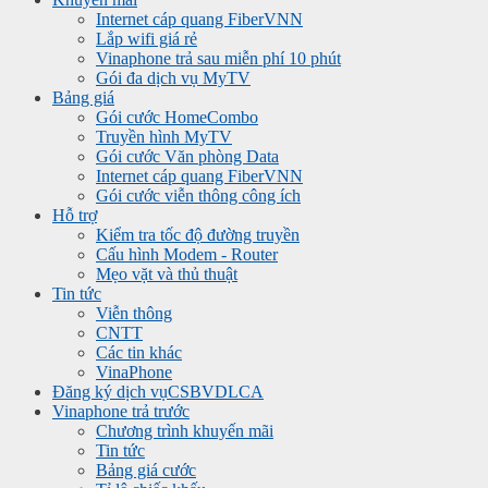
Internet cáp quang FiberVNN
Lắp wifi giá rẻ
Vinaphone trả sau miễn phí 10 phút
Gói đa dịch vụ MyTV
Bảng giá
Gói cước HomeCombo
Truyền hình MyTV
Gói cước Văn phòng Data
Internet cáp quang FiberVNN
Gói cước viễn thông công ích
Hỗ trợ
Kiểm tra tốc độ đường truyền
Cấu hình Modem - Router
Mẹo vặt và thủ thuật
Tin tức
Viễn thông
CNTT
Các tin khác
VinaPhone
Đăng ký dịch vụ
CSBVDLCA
Vinaphone trả trước
Chương trình khuyến mãi
Tin tức
Bảng giá cước