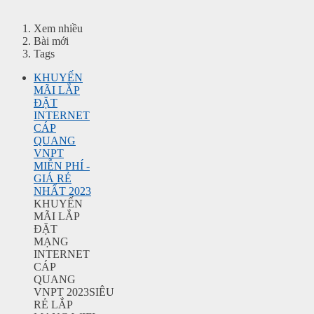
Xem nhiều
Bài mới
Tags
KHUYẾN
MÃI LẮP
ĐẶT
INTERNET
CÁP
QUANG
VNPT
MIỄN PHÍ -
GIÁ RẺ
NHẤT 2023
KHUYẾN
MÃI LẮP
ĐẶT
MẠNG
INTERNET
CÁP
QUANG
VNPT 2023SIÊU
RẺ LẮP