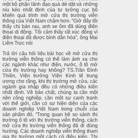
một bộ phận lãnh đạo quá dè dặt và những
níu kéo nhất định của tư tưởng cục bộ
khiến quá trình mở cửa thị trường viễn
thông của Việt Nam chậm hơn. “Giờ đây tôi
thấy chị bán rau, anh xe ôm đã dùng điện
thoại di động. Tôi cảm thấy rất xúc động vì
điện thoại đã được bình dân hóa”, ông Mai
Liêm Trực nói
Trả lời câu hỏi liệu bài học về mở cửa thị
trường viễn thông có thể làm ánh xạ cho
các ngành khác như điện, nước, ô tô mở
cửa thị trường hay không? TS.Trần Đình
Thiên, Viện trưởng Viện Kinh tế trung
ương cho rằng, khi thị trường mở cửa, các
ngành gia nhập đều có những điều kiện
nhất định. Về bản chất, chúng ta cần một
nền công nghiệp, cần một sự cạnh tranh
với thế giới, cần có sự hiện diện của các
doanh nghiệp Việt Nam trong chuỗi của
sản phẩm đó. “Trong quan hệ so sánh thị
trường ô tô với thị trường viễn thông, cách
mở cửa thị trường viễn thông đã đi đúng
hướng. Các doanh nghiệp viễn thông tham
gia thị trường một cách có điều kiện. Thị