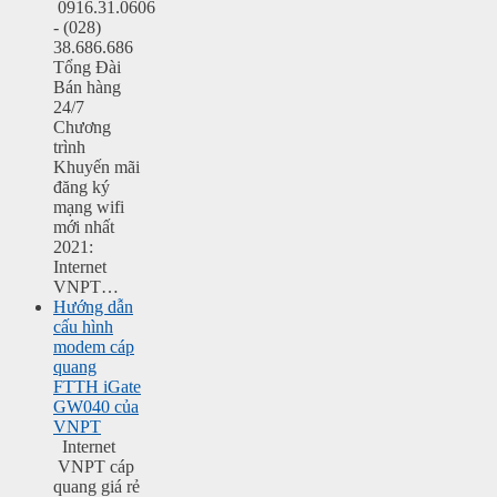
0916.31.0606
- (028)
38.686.686
Tổng Đài
Bán hàng
24/7
Chương
trình
Khuyến mãi
đăng ký
mạng wifi
mới nhất
2021:
Internet
VNPT…
Hướng dẫn
cấu hình
modem cáp
quang
FTTH iGate
GW040 của
VNPT
Internet
VNPT cáp
quang giá rẻ