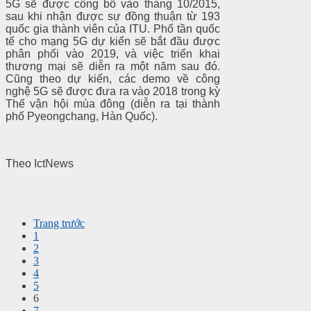
5G sẽ được công bố vào tháng 10/2015,
sau khi nhận được sự đồng thuận từ 193
quốc gia thành viên của ITU. Phổ tần quốc
tế cho mạng 5G dự kiến sẽ bắt đầu được
phân phối vào 2019, và việc triển khai
thương mại sẽ diễn ra một năm sau đó.
Cũng theo dự kiến, các demo về công
nghệ 5G sẽ được đưa ra vào 2018 trong kỳ
Thế vận hội mùa đông (diễn ra tại thành
phố Pyeongchang, Hàn Quốc).
Theo IctNews
Trang trước
1
2
3
4
5
6
7