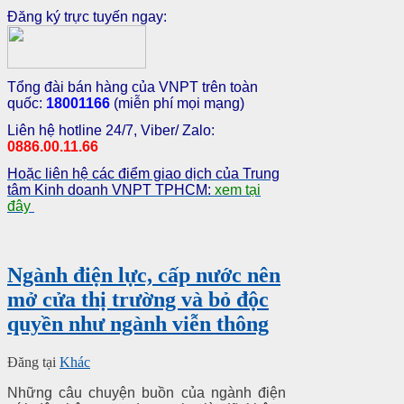
Đăng ký trực tuyến ngay:
Tổng đài bán hàng của VNPT trên toàn
quốc:
18001166
(miễn phí mọi mạng)
Liên hệ hotline 24/7, Viber/ Zalo:
0886.00.11.66
Hoặc liên hệ các điểm giao dịch của Trung
tâm Kinh doanh VNPT TPHCM:
xem tại
đây
Ngành điện lực, cấp nước nên
mở cửa thị trường và bỏ độc
quyền như ngành viễn thông
Đăng tại
Khác
Những câu chuyện buồn của ngành điện