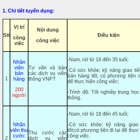
1.
Chi tiết tuyển dụng:
Vị trí
Nội dung
Stt
Điều kiện
công
công việc
việc
-Nam, nữ từ 18 đến 35 tuổi;
Nhân
viên
Tư vấn và bán
-Có sức khỏe; kỹ năng giao ti
bán
các dịch vụ viễn
bán hàng tốt; có phương tiện đ
1
hàng
thông VNPT
để thực hiện công việc;
200
-Trình độ: Tốt nghiệp trung họ
người
thông.
-Nam, nữ từ 18 đến 45 tuổi;
Nhân
-Có sức khỏe; kỹ năng giao 
viên thu
tốt;có phương tiện đi lại để thực
Thu cước các
cước
công việc.
2
dịch vụ viễn