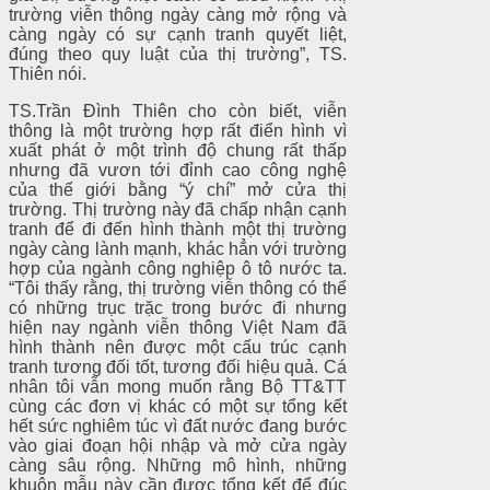
trường viễn thông ngày càng mở rộng và
càng ngày có sự cạnh tranh quyết liệt,
đúng theo quy luật của thị trường”, TS.
Thiên nói.
TS.Trần Đình Thiên cho còn biết, viễn
thông là một trường hợp rất điển hình vì
xuất phát ở một trình độ chung rất thấp
nhưng đã vươn tới đỉnh cao công nghệ
của thế giới bằng “ý chí” mở cửa thị
trường. Thị trường này đã chấp nhận cạnh
tranh để đi đến hình thành một thị trường
ngày càng lành mạnh, khác hẳn với trường
hợp của ngành công nghiệp ô tô nước ta.
“Tôi thấy rằng, thị trường viễn thông có thể
có những trục trặc trong bước đi nhưng
hiện nay ngành viễn thông Việt Nam đã
hình thành nên được một cấu trúc cạnh
tranh tương đối tốt, tương đối hiệu quả. Cá
nhân tôi vẫn mong muốn rằng Bộ TT&TT
cùng các đơn vị khác có một sự tổng kết
hết sức nghiêm túc vì đất nước đang bước
vào giai đoạn hội nhập và mở cửa ngày
càng sâu rộng. Những mô hình, những
khuôn mẫu này cần được tổng kết để đúc