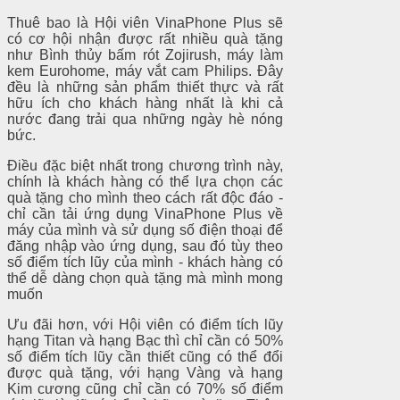
Thuê bao là Hội viên VinaPhone Plus sẽ
có cơ hội nhận được rất nhiều quà tặng
như Bình thủy bấm rót Zojirush, máy làm
kem Eurohome, máy vắt cam Philips. Đây
đều là những sản phẩm thiết thực và rất
hữu ích cho khách hàng nhất là khi cả
nước đang trải qua những ngày hè nóng
bức.
Điều đặc biệt nhất trong chương trình này,
chính là khách hàng có thể lựa chọn các
quà tặng cho mình theo cách rất độc đáo -
chỉ cần tải ứng dụng VinaPhone Plus về
máy của mình và sử dụng số điện thoại để
đăng nhập vào ứng dụng, sau đó tùy theo
số điểm tích lũy của mình - khách hàng có
thể dễ dàng chọn quà tặng mà mình mong
muốn
Ưu đãi hơn, với Hội viên có điểm tích lũy
hạng Titan và hạng Bạc thì chỉ cần có 50%
số điểm tích lũy cần thiết cũng có thể đổi
được quà tặng, với hạng Vàng và hạng
Kim cương cũng chỉ cần có 70% số điểm