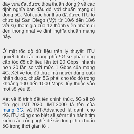
đây vừa đạt được thỏa thuận đồng ý về các
định nghĩa ban đầu đối với chuẩn mạng di
động 5G. Một cuộc hội thảo đã được ITU tổ
chức tại San Diego (Mỹ) từ 10/6 đến 18/6
với sự tham gia của 12 thành viên nhằm đi
đến thống nhất về định nghĩa chuẩn mạng
này.
Ở mặt tốc độ dữ liệu trên lý thuyết, ITU
quyết định các mạng phủ 5G sẽ phải cung
cấp tốc độ dữ liệu lên tới 20 Gbps, nhanh
hơn 20 lần so với mức 1 Gbps của mạng
4G. Xét về tốc độ thực mà người dùng cuối
nhận được, chuẩn 5G phải cho tốc độ trong
khoảng 100 đến 1000 Mbps, tùy thuộc vào
một số yếu tố.
Xét về lộ trình đặt tên chính thức, 5G sẽ có
tên gọi IMT-2020. IMT-2000 là tên của
mạng 3G
, và IMT-Advanced là dành cho
4G. ITU cũng cho biết sẽ sớm tiến hành tìm
kiếm các công nghệ để sử dụng cho chuẩn
5G trong thời gian tới.