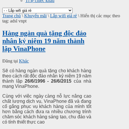
Tỉ lệ chiếc khấu
Trang chủ
\
Khuyến mãi
\
Lắp wifi giá rẻ
\
Hiển thị các mục theo
tag: adsl vnpt
Hàng ngàn quà tặng độc đáo
nhân kỷ niệm 19 năm thành
lập VinaPhone
Đăng tại
Khác
Sẽ có hàng ngàn quà tặng cho khách hàng
theo cách rất độc đáo nhân kỷ niệm 19 năm
thành lập
26/6/1996 - 26/6/2015
của nhà
mạng VinaPhone.
Cùng với việc ngày càng nỗ lực nâng cao
chất lượng dịch vụ, VinaPhone đã và đang
cố gắng phục vụ khách hàng của mình tốt
hơn bằng cách đưa ra nhiều chương trình
chăm sóc khách hàng sáng tạo, chu đáo và
có tính thiết thực cao