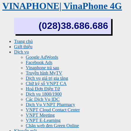
VINAPHONE| VinaPhone 4G
(028)38.686.686
Trang chủ
Giới thiệu
Dịch vụ
Google AdWords
Facebook Ads
Vinaphone trả sau
Truyền hình MyTV
Dịch vụ giá trị gia tăng
Chữ ký số VNPT CA
Hoá Đơn Điện Tử
Dịch vụ 1800/1900
Các Dịch Vụ IDC
Dịch Vụ VNPT Pharmacy
VNPT Cloud Contact Center
VNPT Meeting
VNPT E-Learning
Chặn web đen Green Online
Khuyến mãi