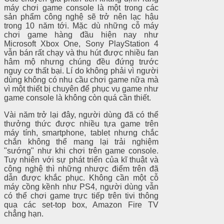
máy chơi game console là một trong các
sản phẩm công nghệ sẽ trở nên lạc hậu
trong 10 năm tới. Mặc dù những cỗ máy
chơi game hàng đầu hiện nay như
Microsoft Xbox One, Sony PlayStation 4
vẫn bán rất chạy và thu hút được nhiều fan
hâm mộ nhưng chúng đều đứng trước
nguy cơ thất bại. Lí do không phải vì người
dùng không có nhu cầu chơi game nữa mà
vì một thiết bị chuyên để phục vụ game như
game console là không còn quá cần thiết.
Vài năm trở lại đây, người dùng đã có thể
thưởng thức được nhiều tựa game trên
máy tính, smartphone, tablet nhưng chắc
chắn không thể mang lại trải nghiệm
"sướng" như khi chơi trên game console.
Tuy nhiên với sự phát triển của kĩ thuật và
công nghệ thì những nhược điểm trên đã
dẫn được khắc phục. Không cần một cỗ
máy cồng kềnh như PS4, người dùng vẫn
có thể chơi game trực tiếp trên tivi thông
qua các set-top box, Amazon Fire TV
chẳng hạn.