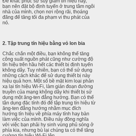
Để khắc phục sự suy giảm tín hiệu này,
bạn nên đặt bộ định tuyến ở trung tâm ngôi
nhà của mình, chọn nơi rộng rãi, thoáng
đãng để tăng tối đa phạm vi thu phát của
nó.
2. Tập trung tín hiệu bằng vỏ lon bia
Chắc chắn một điều, bạn không thể tăng
công suất nguồn phát cũng như cường độ
tín hiệu trên hầu hết các thiết bị định tuyến
không dây. Tuy nhiên, bạn có thể sử dụng
những cách khác để sử dụng thiết bị này
hiệu quả hơn. Một số bề mặt kim loại phản
xạ lại tín hiệu Wi-Fi, làm gián đoạn đường
truyền của mạng không dây khi thiết bị sử
dụng một ăng-ten đẳng hướng. Bạn có thể
tận dụng đặc tính đó để tập trung tín hiệu từ
ăng-ten đẳng hướng nhằm mục đích
hướng tín hiệu về phía máy tính hay bàn
làm việc của mình. Điều này đồng nghĩa
với việc bạn phải hy sinh vùng phủ sóng ở
phía kia, nhưng bù lại chúng ta có thể tăng
cường tín hiệu Wi-Fi lên.