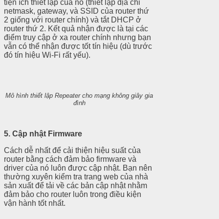
tiện ích thiết lập của nó (thiết lập địa chỉ
netmask, gateway, và SSID của router thứ
2 giống với router chính) và tắt DHCP ở
router thứ 2. Kết quả nhận được là tại các
điểm truy cập ở xa router chính nhưng bạn
vẫn có thể nhận được tốt tín hiệu (dù trước
đó tín hiệu Wi-Fi rất yếu).
Mô
hình thiết lập Repeater cho mạng không giây gia
đình
5. Cập nhật Firmware
Cách dễ nhất để cải thiện hiệu suất của
router bằng cách đảm bảo firmware và
driver của nó luôn được cập nhật. Bạn nên
thường xuyên kiểm tra trang web của nhà
sản xuất để tải về các bản cập nhật nhằm
đảm bảo cho router luôn trong điều kiện
vận hành tốt nhất.