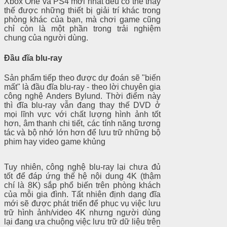
Xbox One và PS4 mới nhất đều có thể thay
thế được những thiết bị giải trí khác trong
phòng khác của bạn, mà chơi game cũng
chỉ còn là một phần trong trải nghiệm
chung của người dùng.
Đầu đĩa blu-ray
Sản phẩm tiếp theo được dự đoán sẽ "biến
mất" là đầu đĩa blu-ray - theo lời chuyên gia
công nghệ Anders Bylund. Thời điểm này
thì đĩa blu-ray vẫn đang thay thế DVD ở
mọi lĩnh vực với chất lượng hình ảnh tốt
hơn, âm thanh chi tiết, các tính năng tương
tác và bộ nhớ lớn hơn để lưu trữ những bộ
phim hay video game khủng
Tuy nhiên, công nghệ blu-ray lại chưa đủ
tốt để đáp ứng thế hệ nội dung 4K (thậm
chí là 8K) sắp phổ biến trên phòng khách
của mỗi gia đình. Tất nhiên định dạng đĩa
mới sẽ được phát triển để phục vụ việc lưu
trữ hình ảnh/video 4K nhưng người dùng
lại đang ưa chuộng việc lưu trữ dữ liệu trên