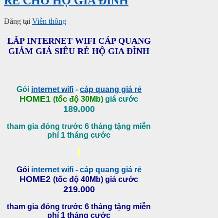
RẺ CHO HỘ GIA ĐÌNH
Đăng tại
Viễn thông
LẮP INTERNET WIFI CÁP QUANG
GIẢM GIÁ SIÊU RẺ HỘ GIA ĐÌNH
Gói
internet wifi
-
cáp quang giá rẻ
HOME1
(tốc độ 30Mb)
giá cước
189.000
tham gia đóng trước 6 tháng tặng miễn
phí 1 tháng cước
Gói
internet wifi - cáp quang giá rẻ
HOME2
(tốc độ 40Mb) giá cước
219.000
tham gia đóng trước 6 tháng tặng miễn
phí 1 tháng cước