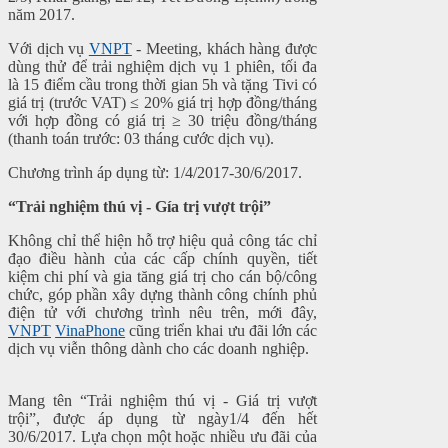
năm 2017.
Với dịch vụ
VNPT
- Meeting, khách hàng được
dùng thử để trải nghiệm dịch vụ 1 phiên, tối đa
là 15 điểm cầu trong thời gian 5h và tặng Tivi có
giá trị (trước VAT) ≤ 20% giá trị hợp đồng/tháng
với hợp đồng có giá trị ≥ 30 triệu đồng/tháng
(thanh toán trước: 03 tháng cước dịch vụ).
Chương trình áp dụng từ: 1/4/2017-30/6/2017.
“Trải nghiệm thú vị - Gía trị vượt trội”
Không chỉ thể hiện hỗ trợ hiệu quả công tác chỉ
đạo điều hành của các cấp chính quyền, tiết
kiệm chi phí và gia tăng giá trị cho cán bộ/công
chức, góp phần xây dựng thành công chính phủ
điện tử với chương trình nêu trên, mới đây,
VNPT
VinaPhone
cũng triển khai ưu đãi lớn các
dịch vụ viễn thông dành cho các doanh nghiệp.
Mang tên “Trải nghiệm thú vị - Giá trị vượt
trội”, được áp dụng từ ngày1/4 đến hết
30/6/2017. Lựa chọn một hoặc nhiều ưu đãi của