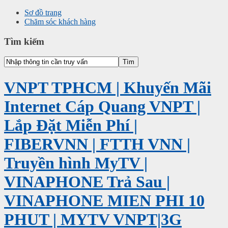
Sơ đồ trang
Chăm sóc khách hàng
Tìm kiếm
VNPT TPHCM | Khuyến Mãi
Internet Cáp Quang VNPT |
Lắp Đặt Miễn Phí |
FIBERVNN | FTTH VNN |
Truyền hình MyTV |
VINAPHONE Trả Sau |
VINAPHONE MIEN PHI 10
PHUT | MYTV VNPT|3G