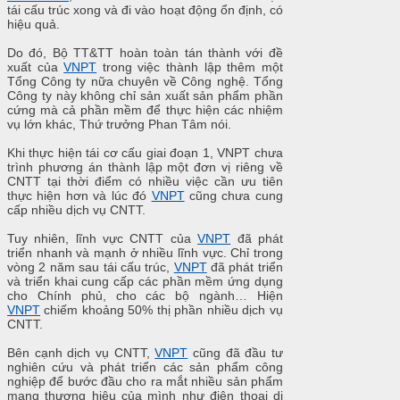
tái cấu trúc xong và đi vào hoạt động ổn định, có
hiệu quả.
Do đó, Bộ TT&TT hoàn toàn tán thành với đề
xuất của
VNPT
trong việc thành lập thêm một
Tổng Công ty nữa chuyên về Công nghệ. Tổng
Công ty này không chỉ sản xuất sản phẩm phần
cứng mà cả phần mềm để thực hiện các nhiệm
vụ lớn khác, Thứ trưởng Phan Tâm nói.
Khi thực hiện tái cơ cấu giai đoạn 1, VNPT chưa
trình phương án thành lập một đơn vị riêng về
CNTT tại thời điểm có nhiều việc cần ưu tiên
thực hiện hơn và lúc đó
VNPT
cũng chưa cung
cấp nhiều dịch vụ CNTT.
Tuy nhiên, lĩnh vực CNTT của
VNPT
đã phát
triển nhanh và mạnh ở nhiều lĩnh vực. Chỉ trong
vòng 2 năm sau tái cấu trúc,
VNPT
đã phát triển
và triển khai cung cấp các phần mềm ứng dụng
cho Chính phủ, cho các bộ ngành… Hiện
VNPT
chiếm khoảng 50% thị phần nhiều dịch vụ
CNTT.
Bên cạnh dịch vụ CNTT,
VNPT
cũng đã đầu tư
nghiên cứu và phát triển các sản phẩm công
nghiệp để bước đầu cho ra mắt nhiều sản phẩm
mang thương hiệu của mình như điện thoại di