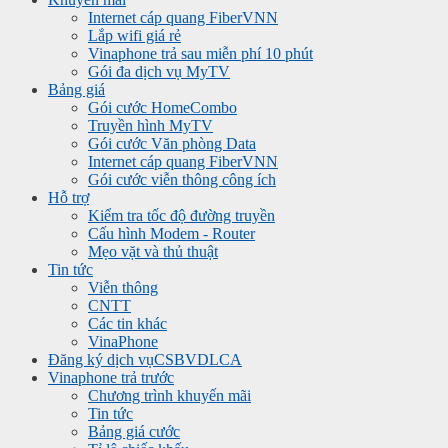
Internet cáp quang FiberVNN
Lắp wifi giá rẻ
Vinaphone trả sau miễn phí 10 phút
Gói đa dịch vụ MyTV
Bảng giá
Gói cước HomeCombo
Truyền hình MyTV
Gói cước Văn phòng Data
Internet cáp quang FiberVNN
Gói cước viễn thông công ích
Hỗ trợ
Kiểm tra tốc độ đường truyền
Cấu hình Modem - Router
Mẹo vặt và thủ thuật
Tin tức
Viễn thông
CNTT
Các tin khác
VinaPhone
Đăng ký dịch vụ
CSBVDLCA
Vinaphone trả trước
Chương trình khuyến mãi
Tin tức
Bảng giá cước