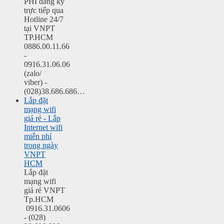
PHÍ đăng ký
trực tiếp qua
Hotline 24/7
tại VNPT
TP.HCM
0886.00.11.66
-
0916.31.06.06
(zalo/
viber) -
(028)38.686.686…
Lắp đặt
mạng wifi
giá rẻ - Lắp
Internet wifi
miễn phí
trong ngày
VNPT
HCM
Lắp đặt
mạng wifi
giá rẻ VNPT
Tp.HCM
0916.31.0606
- (028)