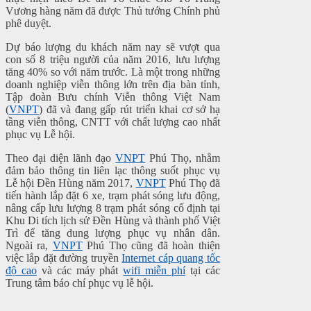
Vương hàng năm đã được Thủ tướng Chính phủ
phê duyệt.
Dự báo lượng du khách năm nay sẽ vượt qua
con số 8 triệu người của năm 2016, lưu lượng
tăng 40% so với năm trước. Là một trong những
doanh nghiệp viễn thông lớn trên địa bàn tỉnh,
Tập đoàn Bưu chính Viễn thông Việt Nam
(
VNPT
) đã và đang gấp rút triển khai cơ sở hạ
tầng viễn thông, CNTT với chất lượng cao nhất
phục vụ Lễ hội.
Theo đại diện lãnh đạo
VNPT
Phú Thọ, nhằm
đảm bảo thông tin liên lạc thông suốt phục vụ
Lễ hội Đền Hùng năm 2017,
VNPT
Phú Thọ đã
tiến hành lắp đặt 6 xe, trạm phát sóng lưu động,
nâng cấp lưu lượng 8 trạm phát sóng cố định tại
Khu Di tích lịch sử Đền Hùng và thành phố Việt
Trì để tăng dung lượng phục vụ nhân dân.
Ngoài ra,
VNPT
Phú Thọ cũng đã hoàn thiện
việc lắp đặt đường truyền
Internet cáp quang tốc
độ cao
và các máy phát
wifi miễn phí
tại các
Trung tâm báo chí phục vụ lễ hội.