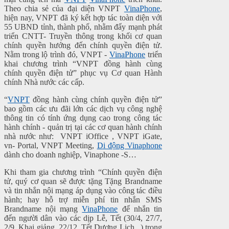
Theo chia sẻ của đại diện VNPT
VinaPhone
,
hiện nay, VNPT đã ký kết hợp tác toàn diện với
55 UBND tỉnh, thành phố, nhằm đẩy mạnh phát
triển CNTT- Truyền thông trong khối cơ quan
chính quyền hướng đến chính quyền điện tử.
Nằm trong lộ trình đó, VNPT -
VinaPhone
triển
khai chương trình “VNPT đồng hành cùng
chính quyền điện tử” phục vụ Cơ quan Hành
chính Nhà nước các cấp.
“
VNPT
đồng hành cùng chính quyền điện tử”
bao gồm các ưu đãi lớn các dịch vụ công nghệ
thông tin có tính ứng dụng cao trong công tác
hành chính - quản trị tại các cơ quan hành chính
nhà nước như: VNPT iOffice , VNPT iGate,
vn- Portal, VNPT Meeting,
Di động Vinaphone
dành cho doanh nghiệp, Vinaphone -S…
Khi tham gia chương trình “Chính quyền điện
tử, quý cơ quan sẽ được tặng Tặng Brandname
và tin nhắn nội mạng áp dụng vào công tác điều
hành; hay hỗ trợ miễn phí tin nhắn SMS
Brandname nội mạng
VinaPhone
để nhắn tin
đến người dân vào các dịp Lễ, Tết (30/4, 27/7,
2/9, Khai giảng, 22/12, Tết Dương Lịch...) trong