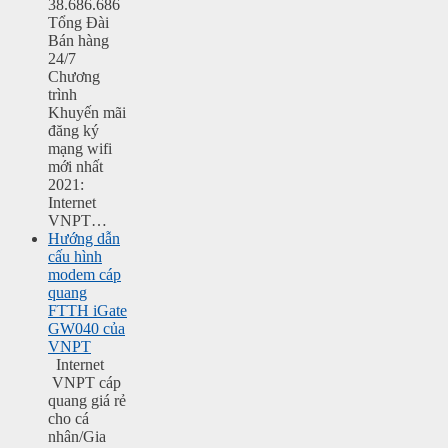
38.686.686
Tổng Đài
Bán hàng
24/7
Chương
trình
Khuyến mãi
đăng ký
mạng wifi
mới nhất
2021:
Internet
VNPT…
Hướng dẫn
cấu hình
modem cáp
quang
FTTH iGate
GW040 của
VNPT
Internet
VNPT cáp
quang giá rẻ
cho cá
nhân/Gia