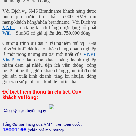
thu/tháng ≥ 5 triệu đồng.
Với Dịch vụ SMS Brandname khách hàng được
miễn phí cước tin nhắn 5.000 SMS nội
mạng/khách hàng/nhãn brandname. Với Dịch vụ
VNPT
Tracking khách hàng được tặng bộ phát
Wifi
+ Sim3G có giá trị lên đến 750.000 đồng.
Chương trình ưu đãi “Trải nghiệm thú vị - Gía
trị vượt trội” dành cho khách hàng doanh nghiệp
là một trong những ưu đãi mới nhất của
VNPT
VinaPhone
dành cho khách hàng doanh nghiệp
nhằm đem lại nhiều tiện ích viễn thông, công
nghệ thông tin, giúp khách hàng giảm tối đa chi
phí sản xuất kinh doanh, tăng lợi nhuận, đóng
góp vào sự phát triển kinh tế nước nhà.
Để biết thêm thông tin chi tiết, Quý
khách vui lòng:
Đăng ký trực tuyến ngay:
Tổng đài bán hàng của VNPT trên toàn quốc:
18001166
(miễn phí mọi mạng)