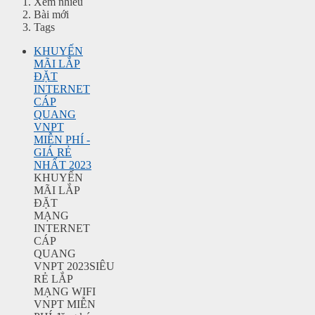
Xem nhiều
Bài mới
Tags
KHUYẾN
MÃI LẮP
ĐẶT
INTERNET
CÁP
QUANG
VNPT
MIỄN PHÍ -
GIÁ RẺ
NHẤT 2023
KHUYẾN
MÃI LẮP
ĐẶT
MẠNG
INTERNET
CÁP
QUANG
VNPT 2023SIÊU
RẺ LẮP
MẠNG WIFI
VNPT MIỄN