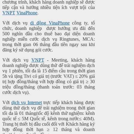
chương trình, khách hàng doanh nghiệp sẽ được
tiếp cận và hưởng nhiều tiện ích vượt trội của
VNPT
VinaPhone
.
Với dịch vụ
di động VinaPhone
công ty, tổ
chức, doanh nghiệp được hưởng ưu đãi đến
500 nghìn đầu cho thuê bao đại diện doanh
nghiệp miễn cước dịch vụ Ringtunes, MCA:
trong thời gian 06 tháng đầu tiên ngay sau khi
đăng ký sử dụng gói cước.
Với dịch vụ
VNPT
- Meeting, khách hàng
doanh nghiệp được dùng thử để trải nghiệm dịch
vụ 1 phiên, tối đa là 15 điểm cầu trong thời gian
5h và tặng Tivi có giá trị (trước VAT) ≤ 20% giá
trị hợp đồng/tháng với hợp đồng có giá trị ≥ 30
triệu đồng/tháng (thanh toán trước: 03 tháng
cước dịch vụ).
Với
dịch vụ Internet
trực tiếp khách hàng được
dùng thử dịch vụ để trải nghiệm trong thời gian
tối đa là 01 tháng(tốc độ kênh thử nghiệm: kênh
quốc tế ≤ 5M Quốc tế, kênh trong nước≤ 40M).
Trang bị thiết bị đầu cuối đối với Khách hàng ký
hợp đồng thời hạn ≥ 12 tháng và doanh