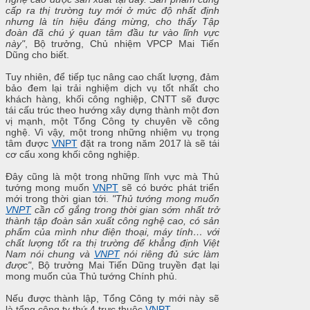
cấp ra thị trường tuy mới ở mức độ nhất định
nhưng là tín hiệu đáng mừng, cho thấy Tập
đoàn đã chú ý quan tâm đầu tư vào lĩnh vực
này"
, Bộ trưởng, Chủ nhiệm VPCP Mai Tiến
Dũng cho biết.
Tuy nhiên, để tiếp tục nâng cao chất lượng, đảm
bảo đem lại trải nghiệm dịch vụ tốt nhất cho
khách hàng, khối công nghiệp, CNTT sẽ được
tái cấu trúc theo hướng xây dựng thành một đơn
vị mạnh, một Tổng Công ty chuyên về công
nghệ. Vì vậy, một trong những nhiệm vụ trọng
tâm được
VNPT
đặt ra trong năm 2017 là sẽ tái
cơ cấu xong khối công nghiệp.
Đây cũng là một trong những lĩnh vực mà Thủ
tướng mong muốn
VNPT
sẽ có bước phát triển
mới trong thời gian tới.
"Thủ tướng mong muốn
VNPT
cần cố gắng trong thời gian sớm nhất trở
thành tập đoàn sản xuất công nghệ cao, có sản
phẩm của mình như điện thoại, máy tính… với
chất lượng tốt ra thị trường để khẳng định Việt
Nam nói chung và
VNPT
nói riêng đủ sức làm
được"
, Bộ trưởng Mai Tiến Dũng truyền đạt lại
mong muốn của Thủ tướng Chính phủ.
Nếu được thành lập, Tổng Công ty mới này sẽ
là tổng công ty thứ 4 trực thuộc
VNPT
.