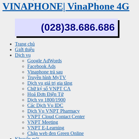
VINAPHONE| VinaPhone 4G
(028)38.686.686
Trang chủ
Giới thiệu
Dịch vụ
Google AdWords
Facebook Ads
Vinaphone trả sau
Truyền hình MyTV
Dịch vụ giá trị gia tăng
Chữ ký số VNPT CA
Hoá Đơn Điện Tử
Dịch vụ 1800/1900
Các Dịch Vụ IDC
Dịch Vụ VNPT Pharmacy
VNPT Cloud Contact Center
VNPT Meeting
VNPT E-Learning
Chặn web đen Green Online
Khuyến mãi