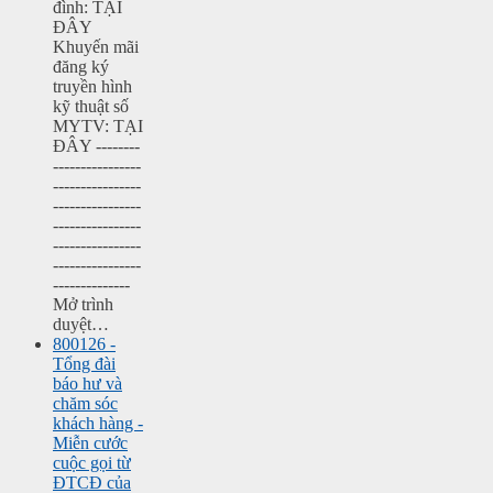
đình: TẠI
ĐÂY
Khuyến mãi
đăng ký
truyền hình
kỹ thuật số
MYTV: TẠI
ĐÂY --------
----------------
----------------
----------------
----------------
----------------
----------------
--------------
Mở trình
duyệt…
800126 -
Tổng đài
báo hư và
chăm sóc
khách hàng -
Miễn cước
cuộc gọi từ
ĐTCĐ của