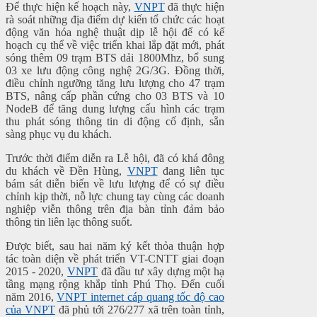
Để thực hiện kế hoạch này,
VNPT
đã thực hiện
rà soát những địa điểm dự kiến tổ chức các hoạt
động văn hóa nghệ thuật dịp lễ hội để có kế
hoạch cụ thể về việc triển khai lắp đặt mới, phát
sóng thêm 09 trạm BTS dải 1800Mhz, bổ sung
03 xe lưu động công nghệ 2G/3G. Đồng thời,
điều chỉnh ngưỡng tăng lưu lượng cho 47 trạm
BTS, nâng cấp phần cứng cho 03 BTS và 10
NodeB để tăng dung lượng cấu hình các trạm
thu phát sóng thông tin di động cố định, sẵn
sàng phục vụ du khách.
Trước thời điểm diễn ra Lễ hội, đã có khá đông
du khách về Đền Hùng,
VNPT
đang liên tục
bám sát diễn biến về lưu lượng để có sự điều
chỉnh kịp thời, nỗ lực chung tay cùng các doanh
nghiệp viễn thông trên địa bàn tỉnh đảm bảo
thông tin liên lạc thông suốt.
Được biết, sau hai năm ký kết thỏa thuận hợp
tác toàn diện về phát triển VT-CNTT giai đoạn
2015 - 2020,
VNPT
đã đầu tư xây dựng một hạ
tầng mạng rộng khắp tỉnh Phú Thọ. Đến cuối
năm 2016,
VNPT internet cáp quang tốc độ cao
của VNPT
đã phủ tới 276/277 xã trên toàn tỉnh,