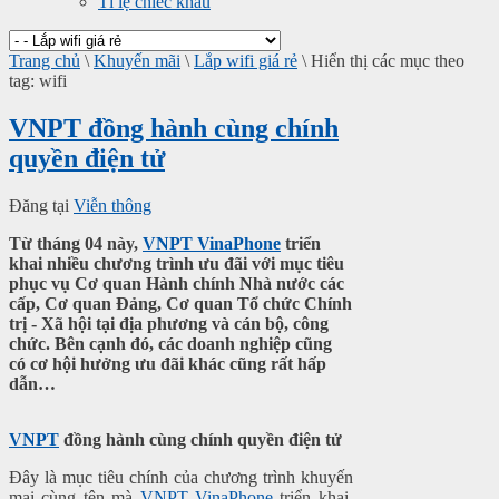
Tỉ lệ chiếc khấu
Trang chủ
\
Khuyến mãi
\
Lắp wifi giá rẻ
\
Hiển thị các mục theo
tag: wifi
VNPT đồng hành cùng chính
quyền điện tử
Đăng tại
Viễn thông
Từ tháng 04 này,
VNPT VinaPhone
triển
khai nhiều chương trình ưu đãi với mục tiêu
phục vụ Cơ quan Hành chính Nhà nước các
cấp, Cơ quan Đảng, Cơ quan Tổ chức Chính
trị - Xã hội tại địa phương và cán bộ, công
chức. Bên cạnh đó, các doanh nghiệp cũng
có cơ hội hưởng ưu đãi khác cũng rất hấp
dẫn…
VNPT
đồng hành cùng chính quyền điện tử
Đây là mục tiêu chính của chương trình khuyến
mại cùng tên mà
VNPT
VinaPhone
triển khai.