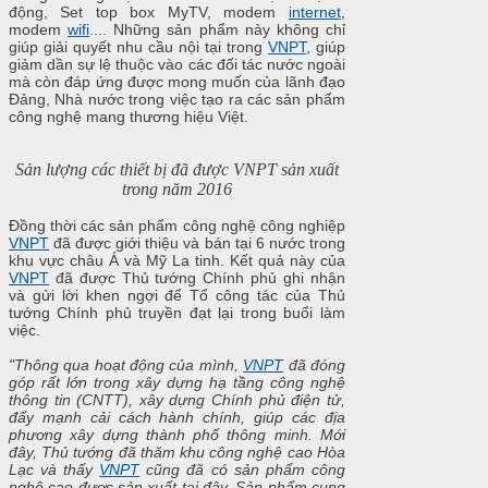
động, Set top box MyTV, modem
internet
,
modem
wifi
.... Những sản phẩm này không chỉ
giúp giải quyết nhu cầu nội tại trong
VNPT
, giúp
giảm dần sự lệ thuộc vào các đối tác nước ngoài
mà còn đáp ứng được mong muốn của lãnh đạo
Đảng, Nhà nước trong việc tạo ra các sản phẩm
công nghệ mang thương hiệu Việt.
Sản lượng các thiết bị đã được VNPT sản xuất
trong năm 2016
Đồng thời các sản phẩm công nghệ công nghiệp
VNPT
đã được giới thiệu và bán tại 6 nước trong
khu vực châu Á và Mỹ La tinh.
Kết quả này của
VNPT
đã được Thủ tướng Chính phủ ghi nhận
và gửi lời khen ngợi để Tổ công tác của Thủ
tướng Chính phủ truyền đạt lại trong buổi làm
việc.
"Thông qua hoạt động của mình,
VNPT
đã đóng
góp rất lớn trong xây dựng hạ tầng công nghệ
thông tin (CNTT), xây dựng Chính phủ điện tử,
đẩy mạnh cải cách hành chính, giúp các địa
phương xây dựng thành phố thông minh. Mới
đây, Thủ tướng đã thăm khu công nghệ cao Hòa
Lạc và thấy
VNPT
cũng đã có sản phẩm công
nghệ cao được sản xuất tại đây. Sản phẩm cung