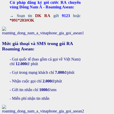
Cú pháp đăng ký gói cước RA chuyển
vùng Đông Nam Á - Roaming Asean:
→ Soạn tin
DK RA
gửi
9123
hoặc
*091*203#OK
Mức giá thoại và SMS trong gói RA
Roaming Asean:
- Gọi quốc tế (bao gồm cả gọi về Việt Nam)
chỉ
12.000
đ/ phút
- Gọi trong mạng khách chỉ
7.000
đ/phút
- Nhận cuộc gọi chỉ
2.000
đ/phút
- Gửi tin nhắn chỉ
1000
đ/sms
- Miễn phí nhận tin nhắn