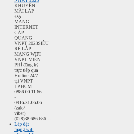
NHẤT 2023
KHUYẾN
MÃI LẮP
ĐẶT
MẠNG
INTERNET
CÁP
QUANG
VNPT 2023SIÊU
RẺ LẮP
MẠNG WIFI
VNPT MIỄN
PHÍ đăng ký
trực tiếp qua
Hotline 24/7
tại VNPT
TP.HCM
0886.00.11.66
-
0916.31.06.06
(zalo/
viber) -
(028)38.686.686…
Lắp đặt
mạng wifi