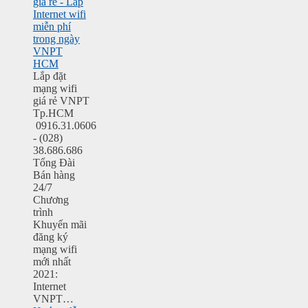
giá rẻ - Lắp
Internet wifi
miễn phí
trong ngày
VNPT
HCM
Lắp đặt
mạng wifi
giá rẻ VNPT
Tp.HCM
0916.31.0606
- (028)
38.686.686
Tổng Đài
Bán hàng
24/7
Chương
trình
Khuyến mãi
đăng ký
mạng wifi
mới nhất
2021:
Internet
VNPT…