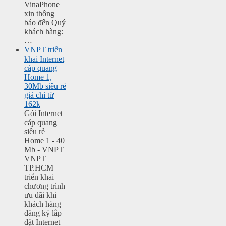
VinaPhone
xin thông
báo đến Quý
khách hàng:
…
VNPT triển
khai Internet
cáp quang
Home 1,
30Mb siêu rẻ
giá chỉ từ
162k
Gói Internet
cáp quang
siêu rẻ
Home 1 - 40
Mb - VNPT
VNPT
TP.HCM
triển khai
chương trình
ưu đãi khi
khách hàng
đăng ký lắp
đặt Internet