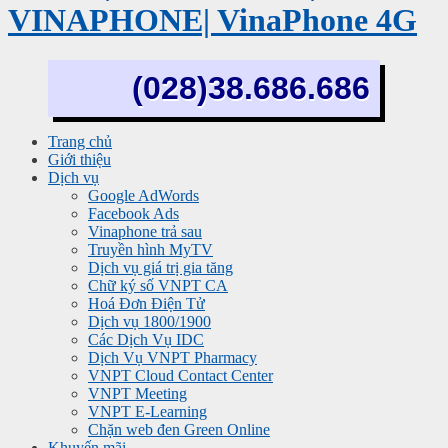
VINAPHONE| VinaPhone 4G
(028)38.686.686
Trang chủ
Giới thiệu
Dịch vụ
Google AdWords
Facebook Ads
Vinaphone trả sau
Truyền hình MyTV
Dịch vụ giá trị gia tăng
Chữ ký số VNPT CA
Hoá Đơn Điện Tử
Dịch vụ 1800/1900
Các Dịch Vụ IDC
Dịch Vụ VNPT Pharmacy
VNPT Cloud Contact Center
VNPT Meeting
VNPT E-Learning
Chặn web đen Green Online
Khuyến mãi