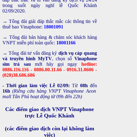
trong suốt ngày nghĩ lễ Quốc Khánh
02/09/2020.
→ Tổng đài giải đáp thắc mắc các thông tin về
thuê bao Vinaphone:
18001091
→
Tổng đài bán hàng & chăm sóc khách hàng
VNPT miễn phí toàn quốc:
18001166
→
Tổng đài tư vấn đăng ký
dịch vụ cáp quang
và truyền hình MyTV
, chọn số
Vinaphone
sim trả sau
mới hãy gọi ngay
hotline:
0886.116.116 - 0886.00.11.66 - 0916.31.0606 -
(028)38.686.686
- Thời gian làm việc Lễ 02/09:
Từ
08h
đến
16h
(Riêng cửa hàng VNPT Vinaphone Aeon
mall Tân Phú hoạt động từ 09h đến 22h)
Các điểm giao dịch VNPT Vinaphone
trực Lễ Quốc Khánh
(các điểm giao dịch còn lại không làm
việc)