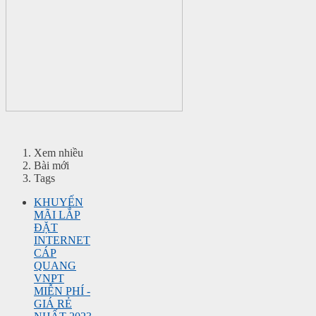
Xem nhiều
Bài mới
Tags
KHUYẾN
MÃI LẮP
ĐẶT
INTERNET
CÁP
QUANG
VNPT
MIỄN PHÍ -
GIÁ RẺ