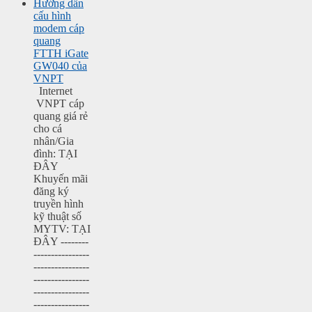
Hướng dẫn
cấu hình
modem cáp
quang
FTTH iGate
GW040 của
VNPT
Internet
VNPT cáp
quang giá rẻ
cho cá
nhân/Gia
đình: TẠI
ĐÂY
Khuyến mãi
đăng ký
truyền hình
kỹ thuật số
MYTV: TẠI
ĐÂY --------
----------------
----------------
----------------
----------------
----------------