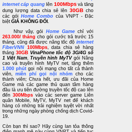
100Mbps
internet cáp quang
lên
và tăng
30GB
dung lượng data chia sẻ lên
cho
các gói
Home Combo
của VNPT - Đặc
biệt
GIÁ KHÔNG ĐỔI
.
Như vậy, gói
Home Game
chỉ với
263.000/ tháng
cho gói cước trả trước 15
tháng, cũng đã được nâng tốc độ
internet
FiberVNN
100Mbps
, data chia sẻ hàng
tháng
30GB
VinaPhone tốc độ 3G/4G số
1 Việt Nam
,
Truyền hình MyTV
gói Nâng
cao và truyền hình MyTV net, tặng thêm
1.000 phút
gọi nội mạng cho tất cả thành
viên,
miễn phí gọi nội nhóm
cho các
thành viên; Chưa hết, ưu đãi của Home
Game mà các game thủ quan tâm hàng
đầu là ưu tiên đường truyền tốc độ cao lên
đến
300Mbps
vào các server game Liên
quân Mobile, MyTV, MyTV net để khách
hàng có những trải nghiệm tuyệt vời nhất
trong những ngày phòng chống dịch Covid-
19.
Còn bạn thì sao? Hãy cùng lan tỏa thông
điệp mạnh mẽ này cùng VNPT và tiếp tục