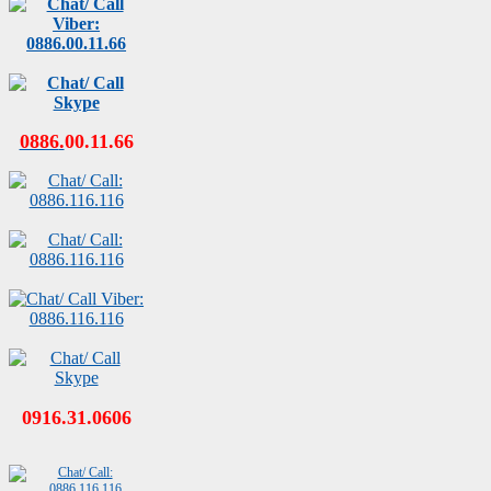
0886
.
00
.
11
.
66
0916.31.0606