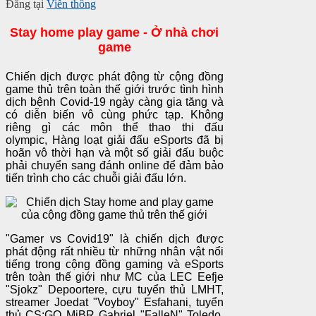
Đăng tại
Viễn thông
Stay home play game - Ở nhà chơi
game
Chiến dịch được phát động từ cộng đồng
game thủ trên toàn thế giới trước tình hình
dịch bệnh Covid-19 ngày càng gia tăng và
có diễn biến vô cùng phức tạp. Không
riêng gì các môn thể thao thi đấu
olympic, Hàng loạt giải đấu eSports đã bị
hoãn vô thời hạn và một số giải đấu buộc
phải chuyển sang đánh online để đảm bảo
tiến trình cho các chuỗi giải đấu lớn.
"Gamer vs Covid19" là chiến dịch được
phát động rất nhiều từ những nhân vật nổi
tiếng trong cộng đồng gaming và eSports
trên toàn thế giới như MC của LEC Eefje
"Sjokz" Depoortere, cựu tuyển thủ LMHT,
streamer Joedat "Voyboy" Esfahani, tuyển
thủ CS:GO MiBR Gabriel "FalleN" Toledo,