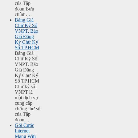
của Tập
đoàn Bưu
chính…
Bảng Giá
Chữ Ký Số
VNPT, Báo
Giá Đăng
Ký Chữ Ký
Số TP.HCM
Bảng Giá
Chữ Ký Số
VNPT, Báo
Giá Đăng
Ký Chữ Ký
Số TP.HCM
Chữ ký số
VNPT là
một dịch vụ
cung cấp
chứng thư số
của Tập
đoàn…
Gói Cước
Internet
Mạng Wifi