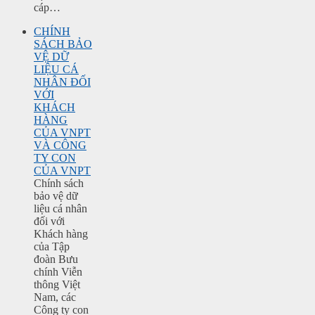
cáp…
CHÍNH
SÁCH BẢO
VỆ DỮ
LIỆU CÁ
NHÂN ĐỐI
VỚI
KHÁCH
HÀNG
CỦA VNPT
VÀ CÔNG
TY CON
CỦA VNPT
Chính sách
bảo vệ dữ
liệu cá nhân
đối với
Khách hàng
của Tập
đoàn Bưu
chính Viễn
thông Việt
Nam, các
Công ty con