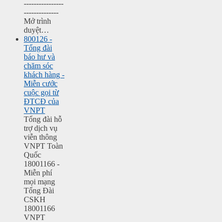
----------------
--------------
Mở trình
duyệt…
800126 -
Tổng đài
báo hư và
chăm sóc
khách hàng -
Miễn cước
cuộc gọi từ
ĐTCĐ của
VNPT
Tổng đài hỗ
trợ dịch vụ
viễn thông
VNPT Toàn
Quốc
18001166 -
Miễn phí
mọi mạng
Tổng Đài
CSKH
18001166
VNPT