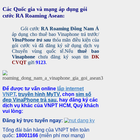
Các Quốc gia và mạng áp dụng gói
cước RA Roaming Asean:
Gói cước
RA Roaming Đông Nam Á
á
p dụng cho thuê bao Vinaphone trả trước/
VinaPhone trả sau
thỏa mãn điều kiện của
gói cước và đã
đăng ký sử dụng dịch vụ
Chuyển vùng quốc tế.
Nếu
thuê bao
Vinaphone
chưa đăng ký soạn tin
DK
CVQT
gửi
9123
.
Để được tư vấn online
lắp internet
VNPT
,
truyền hình MyTV
, chọn
sim số
đẹp VinaPhone trả sau
,
hay đăng ký các
dịch vụ khác của VNPT HCM, Quý khách
vui lòng:
Đăng ký trực tuyến ngay:
Tổng đài bán hàng của VNPT trên toàn
quốc:
18001166
(miễn phí mọi mạng)