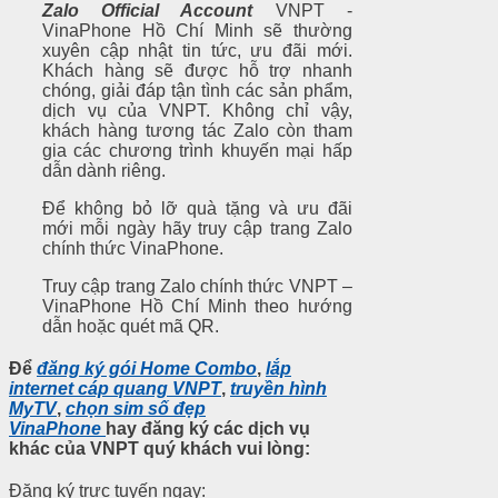
Zalo Official Account
VNPT -
VinaPhone Hồ Chí Minh sẽ thường
xuyên cập nhật tin tức, ưu đãi mới.
Khách hàng sẽ được hỗ trợ nhanh
chóng, giải đáp tận tình các sản phẩm,
dịch vụ của VNPT. Không chỉ vậy,
khách hàng tương tác Zalo còn tham
gia các chương trình khuyến mại hấp
dẫn dành riêng.
Để không bỏ lỡ quà tặng và ưu đãi
mới mỗi ngày hãy truy cập trang Zalo
chính thức VinaPhone.
Truy cập trang Zalo chính thức VNPT –
VinaPhone Hồ Chí Minh theo hướng
dẫn hoặc quét mã QR.
Để
đăng ký gói Home Combo
,
lắp
internet cáp quang VNPT
,
truyền hình
MyTV
,
chọn sim số đẹp
VinaPhone
hay
đăng ký các dịch vụ
khác của VNPT
quý khách vui lòng:
Đăng ký trực tuyến ngay: