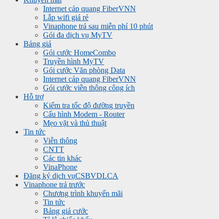
Internet cáp quang FiberVNN
Lắp wifi giá rẻ
Vinaphone trả sau miễn phí 10 phút
Gói đa dịch vụ MyTV
Bảng giá
Gói cước HomeCombo
Truyền hình MyTV
Gói cước Văn phòng Data
Internet cáp quang FiberVNN
Gói cước viễn thông công ích
Hỗ trợ
Kiểm tra tốc độ đường truyền
Cấu hình Modem - Router
Mẹo vặt và thủ thuật
Tin tức
Viễn thông
CNTT
Các tin khác
VinaPhone
Đăng ký dịch vụ
CSBVDLCA
Vinaphone trả trước
Chương trình khuyến mãi
Tin tức
Bảng giá cước