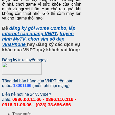
ở nhà chơi game vì sức khỏe của chính
mình và người thân. Hạn chế ra ngoài khi
không cần thiết nhé. Giờ thì cầm máy lên
và chơi game thôi nào!
Để
đăng ký gói Home Combo
,
lắp
internet cáp quang VNPT
,
truyền
hình MyTV
,
chọn sim số đẹp
VinaPhone
hay
đăng ký các dịch vụ
khác của VNPT
quý khách vui lòng:
Đăng ký trực tuyến ngay:
Tổng đài bán hàng của VNPT trên toàn
quốc:
18001166
(miễn phí mọi mạng)
Liên hệ hotline 24/7, Viber/
0886.00.11.66 - 0886.116.116 -
Zalo:
0916.31.06.06 - (028) 38.686.686
Trang trước