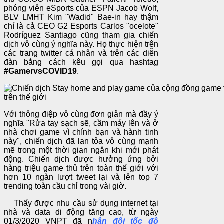
phóng viên eSports của ESPN Jacob Wolf,
BLV LMHT Kim "Wadid" Bae-in hay thậm
chí là cả CEO G2 Esports Carlos "ocelote"
Rodríguez Santiago cũng tham gia chiến
dịch vô cùng ý nghĩa này. Họ thực hiện trên
các trang twitter cá nhân và trên các diễn
đàn bằng cách kêu gọi qua hashtag
#GamervsCOVID19
.
Với thông điệp vô cùng đơn giản mà đầy ý
nghĩa "Rửa tay sạch sẽ, cầm máy lên và ở
nhà chơi game vì chính bạn và hành tinh
này", chiến dịch đã lan tỏa vô cùng mạnh
mẽ trong một thời gian ngắn khi mới phát
động. Chiến dịch được hưởng ứng bởi
hàng triệu game thủ trên toàn thế giới với
hơn 10 ngàn lượt tweet lại và lên top 7
trending toàn cầu chỉ trong vài giờ.
Thấy được nhu cầu sử dụng internet tại
nhà và data di động tăng cao, từ ngày
01/3/2020 VNPT đã n
hân đôi tốc độ