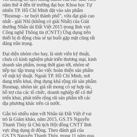
năm thứ 4 đến từ trường đại học Khoa học Tự
nhiên TP. Hồ Chí Minh đặt vào sản phẩm
“Busmap - xe buýt thành phố”, vừa đạt giải cao
nhất - giải Nhì (không có giải Nhất) của Giải
thưởng Nhân tài Đất Việt 2015 trong lĩnh vực
Công nghệ Thông tin (CNTT) Ứng dụng trên
thiết bị di động chia sẻ tại buổi gặp mặt cũng rất
đáng trân trọng.
Đại diện nhóm cho hay, là sinh viên kỹ thuật,
chưa có kinh nghiệm phát triển thương mại, kinh
doanh sản phẩm, trong thời gian tới, nhóm sẽ
tiếp tục tập trung vào việc hoàn thiện sản phẩm
về mặt kỹ thuật. Ngoài TP. Hồ Chí Minh, nơi
đang triển khai, ứng dụng khá rộng rãi sản phẩm
Busmap, nhóm tác giả rất mong có sự hợp tác,
hỗ trợ của các tổ chức, doanh nghiệp để có thể
triển khai, phát triển rộng rãi sản phẩm tới các
địa phương khác trên cả nước.
Gắn bó nhiều năm với Nhân tài Đất Việt ở vai
trò là Giám khảo, năm 2015, GS.TS Nguyễn
Thanh Thủy là Chủ tịch Hội đồng CNTT lĩnh
vực ứng dụng di động. Theo đánh giá của
GS.TS
Nguyễn Thanh Thủy, trong 11 năm qua,