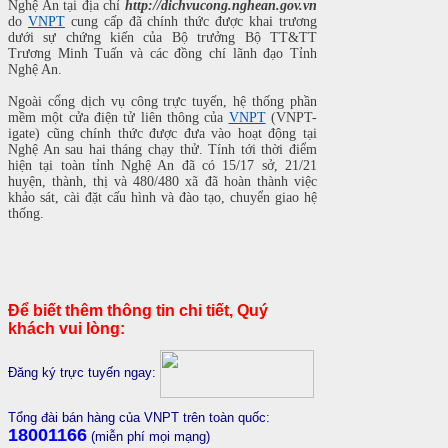
Nghệ An tại địa chỉ
http://dichvucong.nghean.gov.vn
do
VNPT
cung cấp đã chính thức được khai trương
dưới sự chứng kiến của Bộ trưởng Bộ TT&TT
Trương Minh Tuấn và các đồng chí lãnh đạo Tỉnh
Nghệ An.
Ngoài cổng dịch vụ công trực tuyến, hệ thống phần
mềm một cửa điện tử liên thông của
VNPT
(VNPT-
igate) cũng chính thức được đưa vào hoạt động tại
Nghệ An sau hai tháng chạy thử. Tính tới thời điểm
hiện tại toàn tỉnh Nghệ An đã có 15/17 sở, 21/21
huyện, thành, thị và 480/480 xã đã hoàn thành việc
khảo sát, cài đặt cấu hình và đào tạo, chuyển giao hệ
thống.
Để biết thêm thông tin chi tiết, Quý
khách vui lòng:
Đăng ký trực tuyến ngay:
Tổng đài bán hàng của VNPT trên toàn quốc:
18001166
(miễn phí mọi mạng)