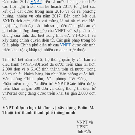
Đầu năm 2017
VNPT
trên cả nước liên tục tổ chức
các Hội nghị triển khai kế hoạch 2017, tổng kết các
kết quả đạt được trong năm 2016 và đề ra phương
hướng, nhiệm vụ của năm 2017. Bên cạnh kết quả
SXKD tích cực, điều vui mừng là tại tất cả các Hội
nghị này, lãnh đạo các tỉnh sở tại đều đánh giá cao và
ghi nhận những đóng góp của VNPT với sự phát triển
chung của tỉnh, đặc biệt trong lĩnh vực VT-CNTT và
xây dựng chính quyền điện tử. Các giải pháp trong bộ
Giải pháp Chính phủ điện tử của
VNPT
được các tỉnh
triển khai rộng khắp tại nhiều cơ quan trực thuộc.
Tính tới hết năm 2016, Hệ thống quản lý văn bản và
điều hành (VNPT-iOffice) đã được triển khai tại hơn
2.000 đơn vị ở 61/63 tỉnh thành trên cả nước, trong
đó có nhiều khách hàng lớn như Văn phòng quốc hội,
Văn phòng Chính phủ, Văn phòng TW Đảng, ….
Phần mềm một cửa điện tử VNPT-iGate hiện được
triển khai tại gần 500 đơn vị, Cổng thông tin điện tử
vnPortal cũng đang được triển khai tại gần 2.000 đơn
vị.
VNPT được chọn là đơn vị xây dựng Buôn Ma
Thuột trở thành thành phố thông minh
VNPT và
UBND
tỉnh Đắk