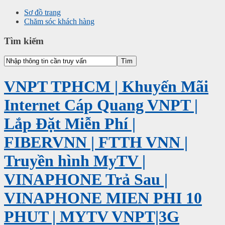
Sơ đồ trang
Chăm sóc khách hàng
Tìm kiếm
VNPT TPHCM | Khuyến Mãi
Internet Cáp Quang VNPT |
Lắp Đặt Miễn Phí |
FIBERVNN | FTTH VNN |
Truyền hình MyTV |
VINAPHONE Trả Sau |
VINAPHONE MIEN PHI 10
PHUT | MYTV VNPT|3G