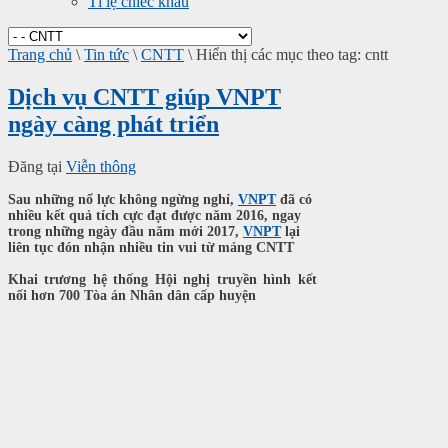
Tỉ lệ chiếc khấu
Trang chủ
\
Tin tức
\
CNTT
\
Hiển thị các mục theo tag: cntt
Dịch vụ CNTT giúp VNPT
ngày càng phát triển
Đăng tại
Viễn thông
Sau những nổ lực không ngừng nghỉ,
VNPT
đã có
nhiều kết quả tích cực đạt được năm 2016, ngay
trong những ngày đầu năm mới 2017,
VNPT
lại
liên tục đón nhận nhiều tin vui từ mảng CNTT
Khai trương hệ thống Hội nghị truyền hình kết
nối hơn 700 Tòa án
N
hân dân cấp huyện