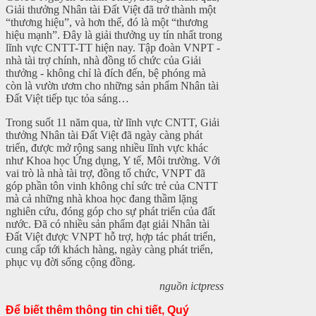
Giải thưởng Nhân tài Đất Việt đã trở thành một
“thương hiệu”, và hơn thế, đó là một “thương
hiệu mạnh”. Đây là giải thưởng uy tín nhất trong
lĩnh vực CNTT-TT hiện nay. Tập đoàn VNPT -
nhà tài trợ chính, nhà đồng tổ chức của Giải
thưởng - không chỉ là đích đến, bệ phóng mà
còn là vườn ươm cho những sản phẩm Nhân tài
Đất Việt tiếp tục tỏa sáng…
Trong suốt 11 năm qua, từ lĩnh vực CNTT, Giải
thưởng Nhân tài Đất Việt đã ngày càng phát
triển, được mở rộng sang nhiều lĩnh vực khác
như Khoa học Ứng dụng, Y tế, Môi trường. Với
vai trò là nhà tài trợ, đồng tổ chức, VNPT đã
góp phần tôn vinh không chỉ sức trẻ của CNTT
mà cả những nhà khoa học đang thầm lặng
nghiên cứu, đóng góp cho sự phát triển của đất
nước. Đã có nhiều sản phẩm đạt giải Nhân tài
Đất Việt được VNPT hỗ trợ, hợp tác phát triển,
cung cấp tới khách hàng, ngày càng phát triển,
phục vụ đời sống cộng đồng.
nguồn ictpress
Để biết thêm thông tin chi tiết, Quý