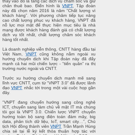
thay vào đó là tăng các dịch vụ chăm sóc và giữ
chân thuê bao. Điển hình là
VNPT
, Tập đoàn
này đã chọn năm 2016 là năm “Chất lượng vì
khách hàng”. Với phương châm tiếp tục nâng
cao chất lượng phục vụ khách hàng, VNPT đã
nỗ lực mọi mặt để thực hiện mục tiêu là nhà
mạng được khách hàng đánh giá có chất lượng
dịch vụ tốt nhất, chất lượng chăm sóc khách
hàng tốt nhất.
Là doanh nghiệp viễn thông, CNTT hàng đầu tại
Việt Nam,
VNPT
cũng không nằm ngoài xu
hướng chuyển dịch khi Tập đoàn này đã đẩy
mạnh cả hai mũi chiến lược - “tiến quân” ra thị
trường nước ngoài và CNTT.
Trước xu hướng chuyển dịch mạnh mẽ sang
lĩnh vực CNTT, cụm từ “VNPT 3.0” đã được lãnh
đạo
VNPT
nhắc tới trong một vài cuộc họp gần
đây.
“VNPT đang chuyển hướng sang công nghệ
ICT, chuyển sang làm chủ về mặt IT mà chúng
tôi gọi là VNPT 3.0. Chiến lược VNPT chuyển
hướng toàn bộ sang điện toán đám mây, big
data, phân tích dữ liệu, IoT, smart city…”, Chủ
tịch Hội đồng thành viên
VNPT
Trần Mạnh Hùng
chia sẻ tại lễ ký kết thỏa thuận hợp tác với