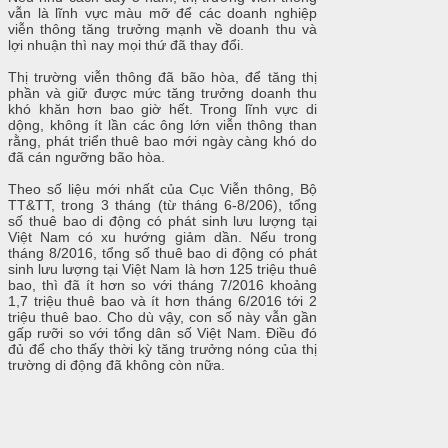
vẫn là lĩnh vực màu mỡ để các doanh nghiệp
viễn thông tăng trưởng mạnh về doanh thu và
lợi nhuận thì nay mọi thứ đã thay đổi.
Thị trường viễn thông đã bão hòa, để tăng thị
phần và giữ được mức tăng trưởng doanh thu
khó khăn hơn bao giờ hết. Trong lĩnh vực di
dộng, không ít lần các ông lớn viễn thông than
rằng, phát triển thuê bao mới ngày càng khó do
đã cán ngưỡng bão hòa.
Theo số liệu mới nhất của Cục Viễn thông, Bộ
TT&TT, trong 3 tháng (từ tháng 6-8/206), tổng
số thuê bao di động có phát sinh lưu lượng tại
Việt Nam có xu hướng giảm dần. Nếu trong
tháng 8/2016, tổng số thuê bao di động có phát
sinh lưu lượng tại Việt Nam là hơn 125 triệu thuê
bao, thì đã ít hơn so với tháng 7/2016 khoảng
1,7 triệu thuê bao và ít hơn tháng 6/2016 tới 2
triệu thuê bao. Cho dù vậy, con số này vẫn gần
gấp rưỡi so với tổng dân số Việt Nam. Điều đó
đủ để cho thấy thời kỳ tăng trưởng nóng của thị
trường di động đã không còn nữa.