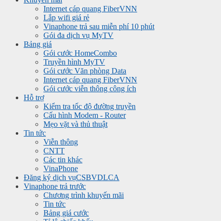
Internet cáp quang FiberVNN
Lắp wifi giá rẻ
Vinaphone trả sau miễn phí 10 phút
Gói đa dịch vụ MyTV
Bảng giá
Gói cước HomeCombo
Truyền hình MyTV
Gói cước Văn phòng Data
Internet cáp quang FiberVNN
Gói cước viễn thông công ích
Hỗ trợ
Kiểm tra tốc độ đường truyền
Cấu hình Modem - Router
Mẹo vặt và thủ thuật
Tin tức
Viễn thông
CNTT
Các tin khác
VinaPhone
Đăng ký dịch vụ
CSBVDLCA
Vinaphone trả trước
Chương trình khuyến mãi
Tin tức
Bảng giá cước