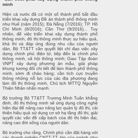
minh
Hiện cả nước đã có một số thành phố bắt đầu
triển khai xây dựng Đề án thành phố thông minh
như Huế (năm 2015); Đà Nẵng (7/2016); TP. Hồ
Chí Minh (8/2016); Cần Thơ (9/2016)... Tuy
nhiên, để việc triển khai xây dựng thành phố
thông minh, đô thị thông minh thực sự hiệu quả,
khả thi và đáp ứng đúng nhu cầu của người
dân, Bộ TT&TT cần quyết liệt chỉ đạo việc xây
dựng chính phủ điện tử, tiếp đến là chính phủ
thông minh, xã hội thông minh; Giao Tập đoàn
VNPT xây dựng phương án mẫu, giải pháp
khung tương đối chi tiết để làm thành phố thông
minh, sớm đi chào hàng; cần tích cực truyền
thông những nỗ lực của các địa phương đang
làm đô thị thông minh, Chủ tịch MTTQ Nguyễn
Thiện Nhân nhấn mạnh.
Bộ trưởng Bộ TT&TT Trương Minh Tuấn khẳng
định, đô thị thông minh sẽ ứng dụng công nghệ
hiện đại để nâng cao năng lực quản lý đô thị, cải
thiện hiệu quả sử dụng cơ sở hạ tầng đô thị, giải
quyết các vấn đề cấp bách của đô thị hiện đại,
nâng cao đời sống của người dân.
Bộ trưởng cho rằng, Chính phủ cần đặt hàng với
các doanh nghiệp CNTT-TT lớn của ngành như