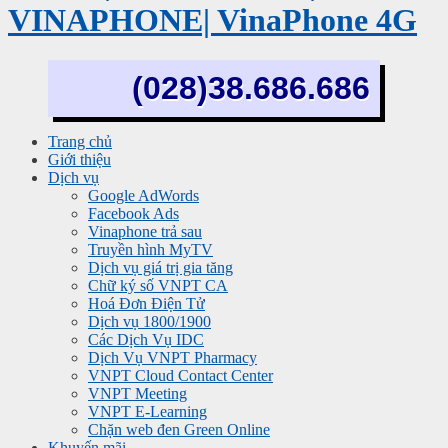
VINAPHONE| VinaPhone 4G
(028)38.686.686
Trang chủ
Giới thiệu
Dịch vụ
Google AdWords
Facebook Ads
Vinaphone trả sau
Truyền hình MyTV
Dịch vụ giá trị gia tăng
Chữ ký số VNPT CA
Hoá Đơn Điện Tử
Dịch vụ 1800/1900
Các Dịch Vụ IDC
Dịch Vụ VNPT Pharmacy
VNPT Cloud Contact Center
VNPT Meeting
VNPT E-Learning
Chặn web đen Green Online
Khuyến mãi