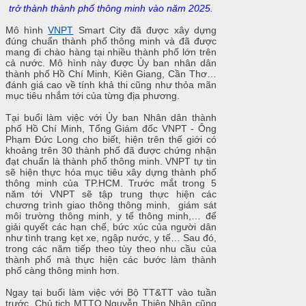
trở thành thành phố thông minh vào năm 2025.
Mô hình
VNPT
Smart City đã được xây dựng
đúng chuẩn thành phố thông minh và đã được
mang đi chào hàng tại nhiều thành phố lớn trên
cả nước. Mô hình này được Ủy ban nhân dân
thành phố Hồ Chí Minh, Kiên Giang, Cần Thơ…
đánh giá cao về tính khả thi cũng như thỏa mãn
mục tiêu nhắm tới của từng địa phương.
Tại buổi làm việc với Ủy ban Nhân dân thành
phố Hồ Chí Minh, Tổng Giám đốc VNPT - Ông
Phạm Đức Long cho biết, hiện trên thế giới có
khoảng trên 30 thành phố đã được chứng nhận
đạt chuẩn là thành phố thông minh. VNPT tự tin
sẽ hiện thực hóa mục tiêu xây dựng thành phố
thông minh của TP.HCM. Trước mắt trong 5
năm tới VNPT sẽ tập trung thực hiện các
chương trình giao thông thông minh,
giám sát
môi trường thông minh
, y tế thông minh,… để
giải quyết các hạn chế, bức xúc của người dân
như tình trạng kẹt xe, ngập nước, y tế… Sau đó,
trong các năm tiếp theo tùy theo nhu cầu của
thành phố mà thực hiện các bước làm thành
phố càng thông minh hơn.
Ngay tại buổi làm việc với Bộ TT&TT vào tuần
trước, Chủ tịch MTTQ Nguyễn Thiện Nhân cũng