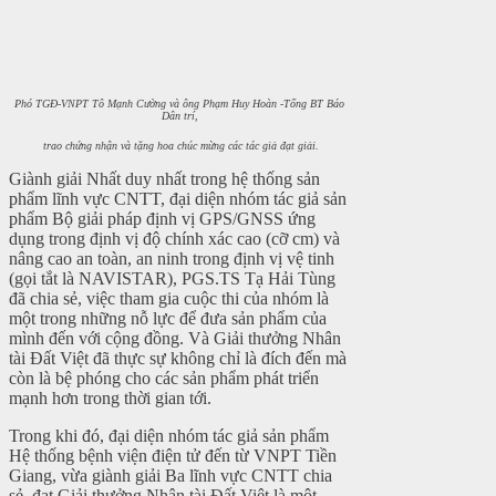
Phó TGĐ-VNPT Tô Mạnh Cường và ông Phạm Huy Hoàn -Tổng BT Báo
Dân trí,
trao chứng nhận và tặng hoa chúc mừng các tác giả đạt giải.
Giành giải Nhất duy nhất trong hệ thống sản
phẩm lĩnh vực CNTT, đại diện nhóm tác giả sản
phẩm Bộ giải pháp định vị GPS/GNSS ứng
dụng trong định vị độ chính xác cao (cỡ cm) và
nâng cao an toàn, an ninh trong định vị vệ tinh
(gọi tắt là NAVISTAR), PGS.TS Tạ Hải Tùng
đã chia sẻ, việc tham gia cuộc thi của nhóm là
một trong những nỗ lực để đưa sản phẩm của
mình đến với cộng đồng. Và Giải thưởng Nhân
tài Đất Việt đã thực sự không chỉ là đích đến mà
còn là bệ phóng cho các sản phẩm phát triển
mạnh hơn trong thời gian tới.
Trong khi đó, đại diện nhóm tác giả sản phẩm
Hệ thống bệnh viện điện tử đến từ VNPT Tiền
Giang, vừa giành giải Ba lĩnh vực CNTT chia
sẻ, đạt Giải thưởng Nhân tài Đất Việt là một