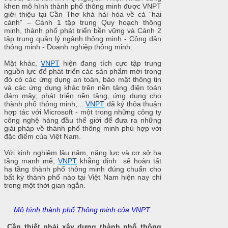
khen mô hình thành phố thông minh được VNPT
giới thiệu tại Cần Thơ khá hài hòa về cả “hai
cánh” – Cánh 1 tập trung Quy hoạch thông
minh, thành phố phát triển bền vững và Cánh 2
tập trung quản lý ngành thông minh - Công dân
thông minh - Doanh nghiệp thông minh.
Mặt khác,
VNPT
hiện đang tích cực tập trung
nguồn lực để phát triển các sản phẩm mới trong
đó có các ứng dụng an toàn, bảo mật thông tin
và các ứng dụng khác trên nền tảng điện toán
đám mây; phát triển nền tảng, ứng dụng cho
thành phố thông minh,...
VNPT
đã ký thỏa thuận
hợp tác với Microsoft - một trong những công ty
công nghệ hàng đầu thế giới để đưa ra những
giải pháp về thành phố thông minh phù hợp với
đặc điểm của Việt Nam.
Với kinh nghiệm lâu năm, năng lực và cơ sở hạ
tầng mạnh mẽ,
VNPT
khẳng định sẽ hoàn tất
hạ tầng thành phố thông minh đúng chuẩn cho
bất kỳ thành phố nào tại Việt Nam hiện nay chỉ
trong một thời gian ngắn.
Mô hình thành phố Thông minh của VNPT.
Cần thiết phải xây dựng thành phố thông