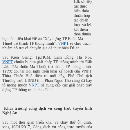
Lăk sẽ tiếp
tục thực
hiện thỏa
thuận hợp
tác chiến
lược và ký
kết thêm
thỏa thuận
hợp tác triển khai Đề án “Xây dựng TP Buôn Ma
Thuột trở thành TP thông minh”.
VNPT
sẽ chịu trách
nhiệm hỗ trợ về chuyên gia để thực hiện Đề án.
Sau Kiên Giang, Tp.HCM, Lâm Đồng, Hà Nội,
VNPT
chuẩn bị đưa giải pháp TP thông minh tới Đắk
Lắk, đưa Buôn Ma Thuột trở thành TP thông minh.
Trước đó, tại Hội nghị triển khai kế hoạch của VNPT
Thừa Thiên Huế diễn ra mới đây, Phó Chủ tịch
Thường trực UBND tỉnh Phan Ngọc Thọ cũng đã bày
tỏ mong muốn
VNPT
sẽ cung cấp các giải pháp xây
dựng TP thông minh cho Tỉnh
.
Khai trương cổng dịch vụ công trực tuyến tỉnh
Nghệ An
Sau một thời gian triển khai và chạy thử ổn định,
sáng 10/01/2017, Cổng dịch vụ công trực tuyến của