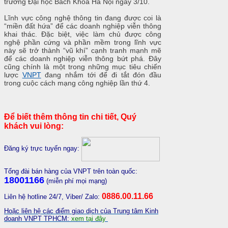
trường Đại học Bách Khoa Hà Nội ngày 3/10.
Lĩnh vực công nghệ thông tin đang được coi là
“miền đất hứa” để các doanh nghiệp viễn thông
khai thác. Đặc biệt, việc làm chủ được công
nghệ phần cứng và phần mềm trong lĩnh vực
này sẽ trở thành “vũ khí” cạnh tranh mạnh mẽ
để các doanh nghiệp viễn thông bứt phá. Đây
cũng chính là một trong những mục tiêu chiến
lược
VNPT
đang nhắm tới để đi tắt đón đầu
trong cuộc cách mạng công nghiệp lần thứ 4.
Để biết thêm thông tin chi tiết, Quý
khách vui lòng:
Đăng ký trực tuyến ngay:
Tổng đài bán hàng của VNPT trên toàn quốc:
18001166
(miễn phí mọi mạng)
0886.00.11.66
Liên hệ hotline 24/7, Viber/ Zalo:
Hoặc liên hệ các điểm giao dịch của Trung tâm Kinh
doanh VNPT TPHCM:
xem tại đây