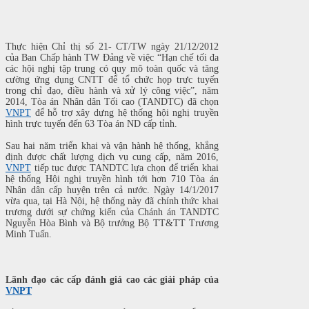
Thực hiện Chỉ thị số 21- CT/TW ngày 21/12/2012
của Ban Chấp hành TW
Đảng về việc “Hạn chế tối đa
các hội nghị tập trung có quy mô toàn quốc và tăng
cường ứng dụng CNTT để tổ chức họp trực tuyến
trong chỉ đạo, điều hành và xử lý c
ôn
g việc”, năm
2014, Tòa án Nhân dân Tối cao
(TANDTC) đã chọn
VNPT
để hỗ trợ xây dựng hệ thống hội nghị truyền
hình trực tuyến đến 63 Tòa án ND cấp tỉnh.
Sau hai năm triển khai và vận hành hệ thống, khẳng
định được chất lượng dịch vụ cung cấp, năm 2016,
VNPT
tiếp tục được TANDTC lựa chọn để triển khai
hệ thống Hội nghị truyền hình tới hơn 710 Tòa án
Nhân dân cấp huyện trên cả nước. Ngày 14/1/2017
vừa qua, tại Hà Nội, hệ thống này đã chính thức khai
trương dưới sự chứng kiến của Chánh án TANDTC
Nguyễn Hòa Bình và Bộ trưởng Bộ TT&TT Trương
Minh Tuấn.
Lãnh đạo các cấp đánh giá cao các giải pháp của
VNPT