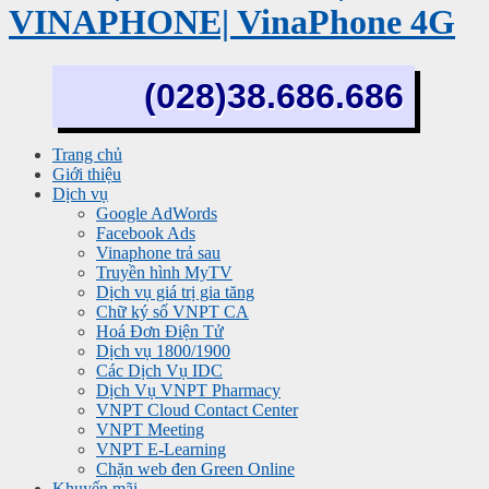
VINAPHONE| VinaPhone 4G
(028)38.686.686
Trang chủ
Giới thiệu
Dịch vụ
Google AdWords
Facebook Ads
Vinaphone trả sau
Truyền hình MyTV
Dịch vụ giá trị gia tăng
Chữ ký số VNPT CA
Hoá Đơn Điện Tử
Dịch vụ 1800/1900
Các Dịch Vụ IDC
Dịch Vụ VNPT Pharmacy
VNPT Cloud Contact Center
VNPT Meeting
VNPT E-Learning
Chặn web đen Green Online
Khuyến mãi