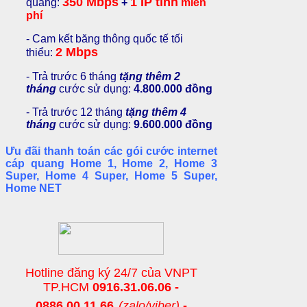
350 Mbps
1 IP tĩnh
quang:
+
miễn
phí
- Cam kết băng thông quốc tế tối
2 Mbps
thiểu:
- Trả trước 6 tháng
tặng thêm 2
tháng
cước sử dụng:
4.800.000 đồng
- Trả trước 12 tháng
tặng thêm 4
tháng
cước sử dụng:
9.600.000 đồng
Ưu đãi thanh toán các gói cước internet
cáp quang Home 1, Home 2, Home 3
Super, Home 4 Super, Home 5 Super,
Home NET
Hotline đăng ký 24/7 của VNPT
TP.HCM
0916.31.06.06 -
0886.00.11.66
(zalo/viber)
-