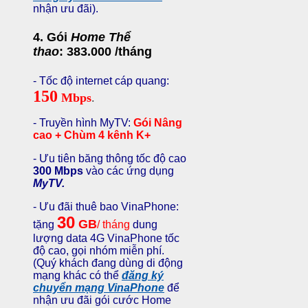
nhận ưu đãi).
4. Gói
Home Thể
thao
: 383.000 /tháng
- Tốc độ internet cáp quang:
150
Mbps
.
- Truyền hình MyTV:
Gói Nâng
cao
+ Chùm 4 kênh K+
- Ưu tiên băng thông tốc độ cao
300 Mbps
vào các ứng dụng
MyTV.
- Ưu đãi thuê bao VinaPhone:
30
GB
tặng
/ tháng
dung
lượng data 4G VinaPhone tốc
độ cao, gọi nhóm miễn phí.
(Quý khách đang dùng di động
mạng khác có thể
đăng ký
chuyển mạng VinaPhone
để
nhận ưu đãi gói cước Home