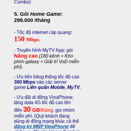
Combo)
5. Gói
Home Game
:
299.000
/tháng
- Tốc độ internet cáp quang:
150
Mbps
.
- Truyền hình MyTV App: gói
Nâng cao
(180 kênh + Kho
phim galaxy + Giải trí VoD miễn
phí)
.
- Ưu tiên băng thông tốc độ cao
300 Mbps
vào các server
game
Liên quân Mobile
,
MyTV.
- Ưu đãi di động VinaPhone:
tặng data 4G tốc độ cao lên
30
GB
đến
/tháng
, gọi nhóm
miễn phí.
(Quý khách đang
dùng di động mạng khác có thể
đăng ký MNP VinaPhone
để