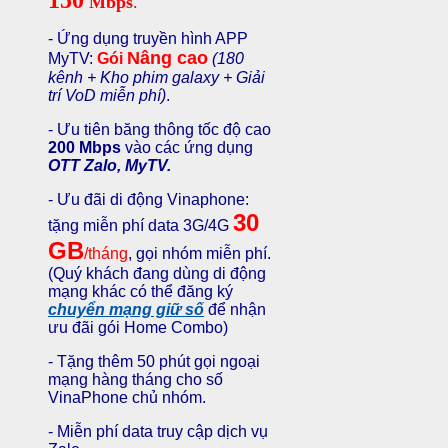
Mbps
.
- Ứng dụng truyền hình APP
Nâng cao
MyTV:
Gói
(180
kênh + Kho phim galaxy + Giải
trí VoD miễn phí)
.
- Ưu tiên băng thông tốc độ cao
200 Mbps
vào các ứng dụng
OTT Zalo, MyTV.
- Ưu đãi di động Vinaphone:
30
tặng miễn phí data 3G/4G
GB
/tháng
, gọi nhóm miễn phí.
(Quý khách đang dùng di động
mạng khác có thể đăng ký
chuyển mạng giữ số
để nhận
ưu đãi gói Home Combo)
- Tặng thêm 50 phút gọi ngoại
mạng hàng tháng cho số
VinaPhone chủ nhóm.
- Miễn phí data truy cập dịch vụ