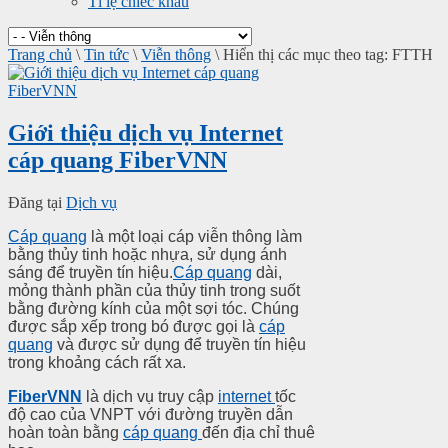
Tỉ lệ chiếc khấu
Trang chủ
\
Tin tức
\
Viễn thông
\
Hiển thị các mục theo tag: FTTH
Giới thiệu dịch vụ Internet
cáp quang FiberVNN
Đăng tại
Dịch vụ
Cáp quang
là một loại cáp viễn thông làm
bằng thủy tinh hoặc nhựa, sử dụng ánh
sáng để truyền tín hiệu.
Cáp quang
dài,
mỏng thành phần của thủy tinh trong suốt
bằng đường kính của một sợi tóc. Chúng
được sắp xếp trong bó được gọi là
cáp
quang
và được sử dụng để truyền tín hiệu
trong khoảng cách rất xa.
FiberVNN
là dịch vụ truy cập
internet
tốc
độ cao của VNPT với đường truyền dẫn
hoàn toàn bằng
cáp quang
đến địa chỉ thuê