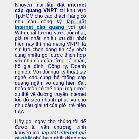
Khuyến mãi
lắp đặt internet
cáp quang VNPT
tại khu vực
Tp.HCM cho các khách hàng có
nhu cầu đăng ký
lắp đặt
internet
cáp quang
với gói
WiFi
chất lượng vượt trội nhất,
giá rẻ
nhất, nhiều ưu đãi nhất
hiện nay thì nhà mạng VNPT là
sự lựa chọn đáng tin cậy nhất
cùng nhiều gói cước thích hợp
với nhu cầu của từng cá nhân,
hộ gia đình, Công ty, Doanh
nghiệp. Với đội ngũ kỹ thuật tay
nghề cao cùng hệ thống cáp
quang ngầm vô cùng hiện đại,
hoàn toàn có thể đáp ứng được
xu thế về đường truyền internet
tốc độ siêu nhanh phục vụ cho
nhu cầu giải trí của giới trẻ hiện
nay,
Hãy gọi ngay
cho chúng tôi
để
được tư vấn chương trình
khuyến mãi
lắp đặt internet giá
rẻ nhất
phù hợp nhất dành cho