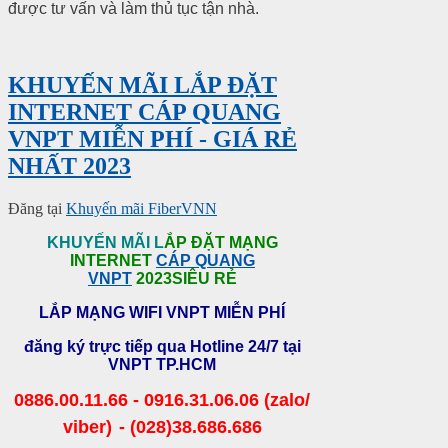
được tư vấn và làm thủ tục tận nhà.
KHUYẾN MÃI LẮP ĐẶT
INTERNET CÁP QUANG
VNPT MIỄN PHÍ - GIÁ RẺ
NHẤT 2023
Đăng tại
Khuyến mãi FiberVNN
KHUYẾN MÃI L
ẮP ĐẶT MẠNG
INTERNET
CÁP QUANG
VNPT
2023SIÊU RẺ
LẮP MẠNG
WIFI VNPT
MIỄN PHÍ
đăng ký trực tiếp qua Hotline 24/7 tại
VNPT TP.HCM
0886.00.11.66 - 0916.31.06.06 (zalo/
viber)
- (028)38.686.686