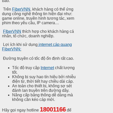
bao.
Trên
FiberVNN
, khách hàng có thể ứng
dụng công nghệ thông tin hiện đại như:
game online, truyền hình tương tác, xem
phim theo yêu cầu, IP camera…
FIberVNN
thích hợp cho khách hàng cá
nhân, tổ chức, doanh nghiệp.
Lợi ích khi sử dụng
internet cáp quang
FiberVNN:
Đường truyền có tốc độ ổn định rất cao.
Tốc độ truy cập
Internet
chất lượng
tốt.
Không bị suy hao tín hiệu bởi nhiễu
điện từ, thời tiết hay chiều dài cáp.
An toàn cho thiết bị, không sợ sét
đánh lan truyền trên đường dây.
Nâng cấp băng thông dễ dàng mà
không cần kéo cáp mới.
18001166
Hãy gọi ngay hotline
để