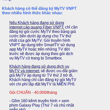
Khách hàng có thể đăng ký MyTV VNPT
theo nhiều hình thức khác nhau:
Nếu Khách hàng đang sử dụng
internet cáp quang Fiber VNPT:
chỉ cần
đăng ký gói cước MyTV theo bảng giá
cước bên dưới áp dụng cho TV thứ
nhất của gói MyTV. Gói truyền hình
VNPT áp dụng trên SmartTV sử dụng
app MyTV hoặc trên những TV đời
trước sẽ được áp dụng theo gói dịch
vụ MyTV có trang bị Smartbox.
Khách hàng đang sử dụng dịch vụ
MyTV và internet:
sẽ được ưu đãi giảm
giá MyTV áp dụng từ TV thứ 2 trở đi,
Khách hàng chỉ cần đăng ký gói MyTV
với chi phí lắp đặt MyTV là MIỄN PHÍ.
Gói CHUẨN - 40.000/tháng
- Gồm 160 kênh truyền hình + xem
phim Galaxy Play (Thứ 7 và chủ nhật
miễn phí)