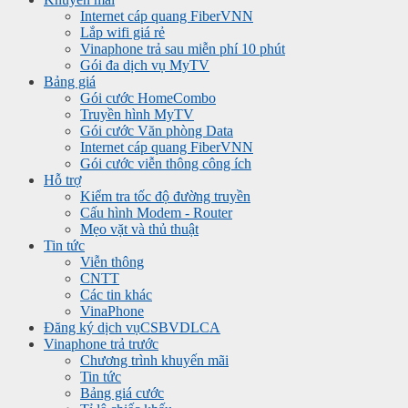
Internet cáp quang FiberVNN
Lắp wifi giá rẻ
Vinaphone trả sau miễn phí 10 phút
Gói đa dịch vụ MyTV
Bảng giá
Gói cước HomeCombo
Truyền hình MyTV
Gói cước Văn phòng Data
Internet cáp quang FiberVNN
Gói cước viễn thông công ích
Hỗ trợ
Kiểm tra tốc độ đường truyền
Cấu hình Modem - Router
Mẹo vặt và thủ thuật
Tin tức
Viễn thông
CNTT
Các tin khác
VinaPhone
Đăng ký dịch vụ
CSBVDLCA
Vinaphone trả trước
Chương trình khuyến mãi
Tin tức
Bảng giá cước