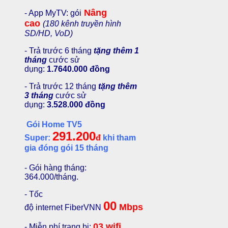
Nâng
- App MyTV: gói
cao
(180 kênh truyền hình
SD/HD, VoD)
- Trả trước 6 tháng
tặng thêm 1
tháng
cước sử
dụng:
1.7640.000 đồng
- Trả trước 12 tháng
tặng thêm
3 tháng
cước sử
dụng:
3.528.000 đồng
Gói Home TV5
291.200
Super:
đ
khi tham
gia đóng gói 15 tháng
- Gói hàng tháng:
364.000/tháng.
- Tốc
00
Mbps
độ internet FiberVNN
03 wifi
- Miễn phí trang bị: