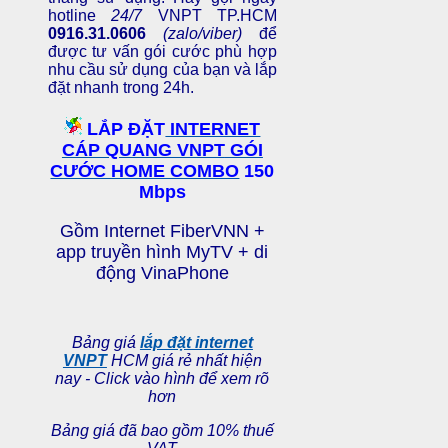
hotline
24/7
VNPT TP.HCM
0916.31.0606
(zalo/viber)
để
được tư vấn gói cước phù hợp
nhu cầu sử dụng của bạn và lắp
đặt nhanh trong 24h.
LẮP ĐẶT
INTERNET
CÁP QUANG VNPT
GÓI
CƯỚC HOME COMBO
150
Mbps
Gồm Internet FiberVNN +
app truyền hình MyTV + di
động VinaPhone
Bảng giá
lắp đặt internet
VNPT
HCM giá rẻ nhất hiện
nay - Click vào hình để xem rõ
hơn
Bảng giá đã bao gồm 10% thuế