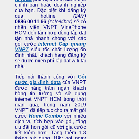
chính bạn hoặc doanh nghiệp
của bạn. Đặc biệt khi đăng ký
qua hotline
(24/7)
0886.00.11.66
(zalo/viber)
sẽ có
nhân viên VNPT VinaPhone
HCM đến làm hợp đồng lắp đặt
tận nhà nhanh chóng với các
gói cước
internet
Cáp quang
VNPT
siêu tốc
chất lượng ổn
định nhất, khách hàng đăng ký
sẽ được miễn phí lắp đặt wifi tại
nhà.
Tiếp nối thành công với
Gói
cước gia đình data
của VNPT
được hàng trăm ngàn khách
hàng tin tưởng và sử dụng
internet VNPT HCM trong thời
gian qua, trong năm 2019
VNPT đã tiếp tục cho ra mắt gói
cước
Home Combo
với nhiều
dịch vụ tích hợp vào gói, tăng
ưu đãi hơn gói cũ với giá cước
tiết kiệm hơn. Tặng thêm 1-3
tháng sử dụng. Hãy gọi ngay