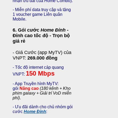
nhận ưu đãi của Home Combo).
- Miễn phí data truy cập và tặng
1 voucher game Liên quân
Mobile.
6. Gói cước
Home Đỉnh
-
Đỉnh cao tốc độ - Trọn bộ
giá rẻ
-
Giá Cước
(app MyTV) của
VNPT:
269.000 đồng
- Tốc độ internet cáp quang
150 Mbps
VNPT:
- App Truyền hình MyTV:
gói
Nâng cao
(180 kênh + Kho
phim galaxy + Giải trí VoD miễn
phí)
.
- Ưu đãi dành cho chủ nhóm gói
cước
Home Đỉnh
: