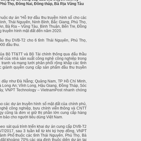
 Phú Thọ, Đồng Nai, Đồng tháp, Bà Rịa Vũng Tàu
uộc dự án “Hỗ trợ đầu thu truyền hình số cho các
Ninh, Thái Nguyên, Ninh Bình, Bắc Giang, Phú Thọ,
An, Bà Rịa – Vũng Tàu, Bình Thuận, Bến Tre, Đồng
g truyền hình mặt đất đến năm 2020.
đầu thu DVB-T2 cho 6 tỉnh Thái Nguyên, Phú Thọ,
00 đầu thu.
 của Bộ TT&TT và Bộ Tài chính thông qua đấu thầu
 thế của nhà sản xuất công nghệ công nghiệp trong
 tranh và mạng lưới phân phối rộng khắp các tỉnh
ác giành quyền cung cấp sản phẩm đầu thu truyền
ước đây như Đà Nẵng; Quảng Nam, TP Hồ Chí Minh,
à Long An; Vĩnh Long, Hậu Giang, Đồng Tháp, Sóc
 đây, VNPT Technology – VietnamPost nhanh chóng
 các dự án truyền hình số mặt đất của chính phủ,
 nghệ công nghiệp, bưu chính viễn thông và CNTT
y cũng là đơn vị giữ thị phần lớn cung cấp hàng
m bảo cho người tiêu dùng Việt Nam.
o sát quá trình triển khai dự án cung cấp DVB-T2
3/7/2017, sau 3 tuần kể từ khi ký hợp đồng, VNPT
hành Phố thuộc các tỉnh Thái Nguyên, Phú Thọ, Bà
đặt khoảng 70% các gia đình thuộc diện dự án tại