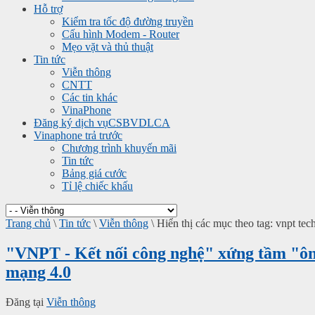
Hỗ trợ
Kiểm tra tốc độ đường truyền
Cấu hình Modem - Router
Mẹo vặt và thủ thuật
Tin tức
Viễn thông
CNTT
Các tin khác
VinaPhone
Đăng ký dịch vụ
CSBVDLCA
Vinaphone trả trước
Chương trình khuyến mãi
Tin tức
Bảng giá cước
Tỉ lệ chiếc khấu
Trang chủ
\
Tin tức
\
Viễn thông
\
Hiển thị các mục theo tag: vnpt te
"VNPT - Kết nối công nghệ" xứng tầm "ôn
mạng 4.0
Đăng tại
Viễn thông