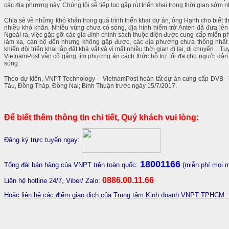
các địa phương này. Chúng tôi sẽ tiếp tục gấp rút triển khai trong thời gian sớm 
Chia sẻ về những khó khăn trong quá trình triển khai dự án, ông Hạnh cho biết th
nhiều khó khăn. Nhiều vùng chưa có sóng, địa hình hiểm trở Anten đã đưa lê
Ngoài ra, việc gặp gỡ các gia đình chính sách thuộc diện được cung cấp miễn phí
làm xa, cán bộ đến nhưng không gặp được, các địa phương chưa thống nhất đư
khiến đội triển khai lắp đặt khá vất vả vì mất nhiều thời gian đi lại, di chuyển…
VietnamPost vẫn cố gắng tìm phương án cách thức hỗ trợ tối đa cho người dân 
sóng.
Theo dự kiến, VNPT Technology – VietnamPost hoàn tất dự án cung cấp DVB –
Tàu, Đồng Tháp, Đồng Nai; Bình Thuận trước ngày 15/7/2017.
Để biết thêm thông tin chi tiết, Quý khách vui lòng:
Đăng ký trực tuyến ngay:
18001166
Tổng đài bán hàng của VNPT trên toàn quốc:
(miễn phí mọi 
0886.00.11.66
Liên hệ hotline 24/7, Viber/ Zalo:
Hoặc liên hệ các điểm giao dịch của Trung tâm Kinh doanh VNPT TPHCM: