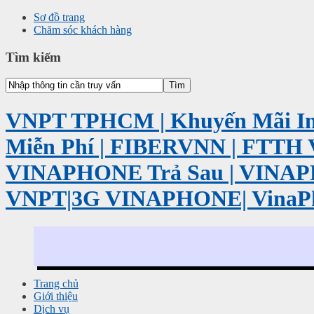
Sơ đồ trang
Chăm sóc khách hàng
Tìm kiếm
VNPT TPHCM | Khuyến Mãi Int
Miễn Phí | FIBERVNN | FTTH 
VINAPHONE Trả Sau | VINA
VNPT|3G VINAPHONE| VinaP
Trang chủ
Giới thiệu
Dịch vụ