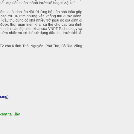
nhất, dự kiến hoàn thành trước kế hoạch đặt ra”.
êm, quá trình lắp đặt tới từng hộ dân nhà thầu gặp
n cao tới 10-15m nhưng vẫn không thu được kênh.
 đầu thu cũng có khá nhiều trở ngại do gia đình đi
ợc thời gian triển khai cụ thể cho các gia đình
Tuy nhiên, các đội triển khai của VNPT Technology và
sớm nhận và có thể sử dụng đầu thu trước khi tắt
T2 cho 6 tỉnh Thái Nguyên, Phú Thọ, Bà Rịa Vũng
mạng)
xem tại đây