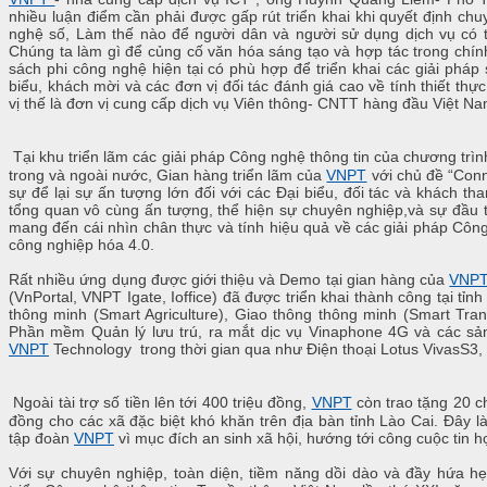
nhiều luận điểm cần phải được gấp rút triển khai khi quyết định c
nghệ số, Làm thế nào để người dân và người sử dụng dịch vụ có t
Chúng ta làm gì để củng cố văn hóa sáng tạo và hợp tác trong chính
sách phi công nghệ hiện tại có phù hợp để triển khai các giải phá
biểu, khách mời và các đơn vị đối tác đánh giá cao về tính thiết thự
vị thế là đơn vị cung cấp dịch vụ Viên thông- CNTT hàng đầu Việt Na
Tại khu triển lãm các giải pháp Công nghệ thông tin của chương trì
trong và ngoài nước, Gian hàng triển lãm của
VNPT
với chủ đề “Conn
sự để lại sự ấn tượng lớn đối với các Đại biểu, đối tác và khách th
tổng quan vô cùng ấn tượng, thể hiện sự chuyên nghiệp,và sự đầu t
mang đến cái nhìn chân thực và tính hiệu quả về các giải pháp Côn
công nghiệp hóa 4.0.
Rất nhiều ứng dụng được giới thiệu và Demo tại gian hàng của
VNP
(VnPortal, VNPT Igate, Ioffice) đã được triển khai thành công tại tỉn
thông minh (Smart Agriculture), Giao thông thông minh (Smart Tran
Phần mềm Quản lý lưu trú, ra mắt dịc
vụ Vinaphone 4G và các sả
VNPT
Technology trong thời gian qua như Điện thoại Lotus VivasS3
Ngoài tài trợ số tiền lên tới 400 triệu đồng,
VNPT
còn trao tặng 20 ch
đồng cho các xã đặc biệt khó khăn trên địa bàn tỉnh Lào Cai. Đây 
tập đoàn
VNPT
vì mục đích an sinh xã hội, hướng tới công cuộc tin h
Với sự chuyên nghiệp, toàn diện, tiềm năng dồi dào và đầy hứa hẹ