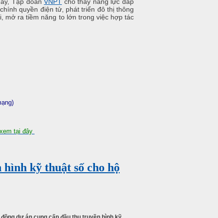
 nay, Tập đoàn
VNPT
cho thấy năng lực đáp
hính quyền điện tử, phát triển đô thị thông
, mở ra tiềm năng to lớn trong việc hợp tác
mạng)
xem tại đây
hình kỹ thuật số cho hộ
 đồng dự án cung cấp đầu thu truyền hình kỹ