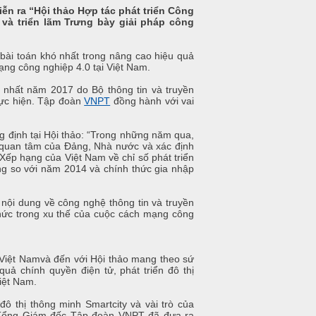
diễn ra “Hội thảo Hợp tác phát triển Công
 và triển lãm Trưng bày giải pháp công
 bài toán khó nhất trong nâng cao hiệu quả
mạng công nghiệp 4.0 tại Việt Nam.
n nhất năm 2017 do Bộ thông tin và truyền
hực hiện. Tập đoàn
VNPT
đồng hành với vai
định tại Hội thảo: “Trong những năm qua,
 quan tâm của Đảng, Nhà nước và xác định
 Xếp hạng của Việt Nam về chỉ số phát triển
ng so với năm 2014 và chính thức gia nhập
ội dung về công nghệ thông tin và truyền
hức trong xu thế của cuộc cách mạng công
Việt Nam
và
đến với Hội thảo mang theo sứ
ả chính quyền điện tử, phát triển đô thị
iệt Nam.
đô thị thông minh Smartcity và vài trò của
 Tổng Giám đốc Tập đoàn VNPT đã đưa ra