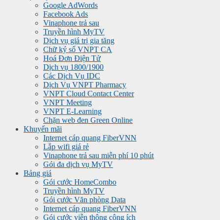
Google AdWords
Facebook Ads
Vinaphone trả sau
Truyền hình MyTV
Dịch vụ giá trị gia tăng
Chữ ký số VNPT CA
Hoá Đơn Điện Tử
Dịch vụ 1800/1900
Các Dịch Vụ IDC
Dịch Vụ VNPT Pharmacy
VNPT Cloud Contact Center
VNPT Meeting
VNPT E-Learning
Chặn web đen Green Online
Khuyến mãi
Internet cáp quang FiberVNN
Lắp wifi giá rẻ
Vinaphone trả sau miễn phí 10 phút
Gói đa dịch vụ MyTV
Bảng giá
Gói cước HomeCombo
Truyền hình MyTV
Gói cước Văn phòng Data
Internet cáp quang FiberVNN
Gói cước viễn thông công ích