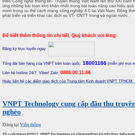
triển Công nghệ thông tin- Truyền thông Việt Nam lần thứ XXI năm
ứng những bài toán khó khăn nhất trong bài toán nâng cao hiệu quả c
minh trong xu thế cách mạng công nghiệp 4.0 tại Việt Nam. Đồng thời
phát triển và triển khai các dịch vụ VT- CNTT trong và ngoài nước.
Để biết thêm thông tin chi tiết, Quý khách vui lòng:
Đăng ký trực tuyến ngay:
18001166
Tổng đài bán hàng của VNPT trên toàn quốc:
(miễn phí mọi 
0886.00.11.66
Liên hệ hotline 24/7, Viber/ Zalo:
Hoặc liên hệ các điểm giao dịch của Trung tâm Kinh doanh VNPT TPHCM:
VNPT Technology cung cấp đầu thu truyền 
nghèo
Đăng tại
Viễn thông
Từ cuối tháng 6/2017, VNPT Technology và VietnamPost ký kết thực hiện hợp