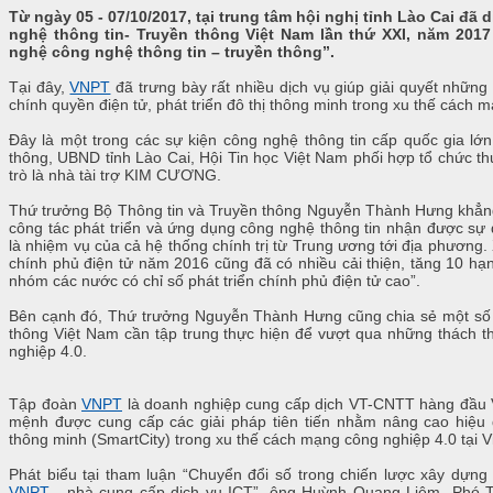
Từ ngày 05 - 07/10/2017, tại trung tâm hội nghị tỉnh Lào Cai đã 
nghệ thông tin- Truyền thông Việt Nam lần thứ XXI, năm 2017
nghệ công nghệ thông tin – truyền thông”.
Tại đây,
VNPT
đã trưng bày rất nhiều dịch vụ giúp giải quyết những
chính quyền điện tử, phát triển đô thị thông minh trong xu thế cách 
Đây là một trong các sự kiện công nghệ thông tin cấp quốc gia lớ
thông, UBND tỉnh Lào Cai, Hội Tin học Việt Nam phối hợp tổ chức t
trò là nhà tài trợ KIM CƯƠNG.
Thứ trưởng Bộ Thông tin và Truyền thông Nguyễn Thành Hưng khẳng 
công tác phát triển và ứng dụng công nghệ thông tin nhận được sự
là nhiệm vụ của cả hệ thống chính trị từ Trung ương tới địa phương.
chính phủ điện tử năm 2016 cũng đã có nhiều cải thiện, tăng 10 hạ
nhóm các nước có chỉ số phát triển chính phủ điện tử cao”.
Bên cạnh đó, Thứ trưởng Nguyễn Thành Hưng cũng chia sẻ một số n
thông Việt Nam cần tập trung thực hiện để vượt qua những thách t
nghiệp 4.0.
Tập đoàn
VNPT
là doanh nghiệp cung cấp dịch VT-CNTT hàng đầu 
mệnh được cung cấp các giải pháp tiên tiến nhằm nâng cao hiệu qu
thông minh (SmartCity) trong xu thế cách mạng công nghiệp 4.0 tại V
Phát biểu tại tham luận “Chuyển đổi số trong chiến lược xây dựng 
VNPT
- nhà cung cấp dịch vụ ICT”, ông Huỳnh Quang Liêm- Phó