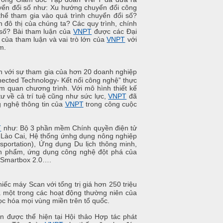
huyển đổi số như: Xu hướng chuyển đổi công
hể tham gia vào quá trình chuyển đổi số?
 đô thị của chúng ta? Các quy trình, chính
p số? Bài tham luận của
VNPT
được các Đại
c của tham luận và vai trò lớn của
VNPT
với
m.
nh với sự tham gia của hơn 20 doanh nghiệp
ected Technology- Kết nối công nghệ” thực
am quan chương trình. Với mô hình thiết kế
ư về cả trí tuệ cũng như sức lực,
VNPT
đã
g nghệ thông tin của
VNPT
trong công cuộc
T
như: Bộ 3 phần mềm Chính quyền điện tử
h Lào Cai, Hệ thống ứnh
g dụng nông nghiệp
sportation), Ứng dụng Du lịch thông minh,
n phẩm, ứng dụng công nghệ đột phá của
, Smartbox 2.0….
iếc máy Scan với tổng trị giá hơn 250 triệu
là một trong các hoạt động thường niên của
ọc hóa mọi vùng miền trên tổ quốc.
n được thể hiện tại Hội thảo Hợp tác phát