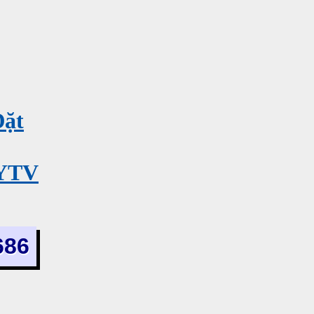
Đặt
MYTV
686