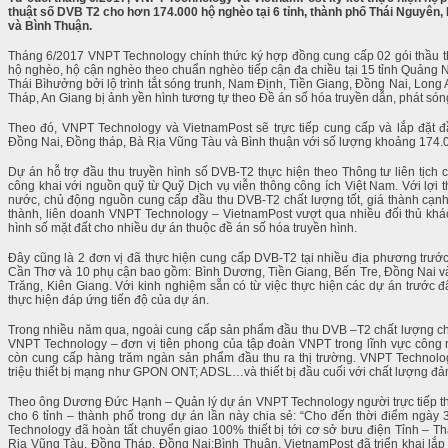
thuật số DVB T2 cho hơn 174.000 hộ nghèo tại 6 tỉnh, thành phố Thái Nguyên,
và Bình Thuận.
Tháng 6/2017 VNPT Technology chính thức ký hợp đồng cung cấp 02 gói thầu th
hộ nghèo, hộ cận nghèo theo chuẩn nghèo tiếp cận đa chiều tại 15 tỉnh Quảng 
Thái Bì
hưởng bởi lộ trình tắt sóng tru
nh, Nam Định, Tiền Giang, Đồng Nai, Long 
Tháp, An Giang bị ảnh yền hình tương tự theo Đề án số hóa truyền dẫn, phát són
Theo đó, VNPT Technology và VietnamPost sẽ trực tiếp cung cấp và lắp đặt 
Đồng Nai, Đồng tháp, Bà Rịa Vũng Tàu và Bình thuận với số lượng khoảng 174.0
Dự án hỗ trợ đầu thu truyền hình số DVB-T2 thực hiện theo Thông tư liên tịch
công khai với nguồn quỹ từ Quỹ Dịch vụ viễn thông công ích Việt Nam. Với lợi
nước, chủ động nguồn cung cấp đầu thu DVB-T2 chất lượng tốt, giá thành cạnh
thành, liên doanh VNPT Technology – VietnamPost vượt qua nhiều đối thủ kh
hình số mặt đất cho nhiều dự án thuộc đề án số hóa truyền hình.
Đây cũng là 2 đơn vị đã thực hiện cung cấp DVB-T2 tại nhiều địa phương tr
Cần Thơ và 10 phụ cận bao gồm: Bình Dương, Tiền Giang, Bến Tre, Đồng Nai v
Trăng, Kiên Giang. Với kinh nghiệm sẵn có từ việc thực hiện các dự án trước
thực hiện đáp ứng tiến độ của dự án.
Trong nhiều năm qua, ngoài cung cấp sản phẩm đầu thu DVB –T2 chất lượng cho
VNPT Technology – đơn vị tiên phong của tập đoàn VNPT trong lĩnh vực công
còn cung cấp hàng trăm ngàn sản phẩm đầu thu ra thị trường. VNPT Technolog
triệu thiết bị mạng như GPON ONT; ADSL…và thiết bị đầu cuối với chất lượng đả
Theo ông Dương Đức Hạnh – Quản lý dự án VNPT Technology người trực tiếp the
cho 6 tỉnh – thành phố trong dự án lần này chia sẻ: “Cho đến thời điểm ngày 
Technology đã hoàn tất chuyển giao 100% thiết bị tới cơ sở bưu điện Tỉnh – T
Rịa Vũng Tàu, Đồng Tháp, Đồng Nai;Bình Thuận. VietnamPost đã triển khai lắp 