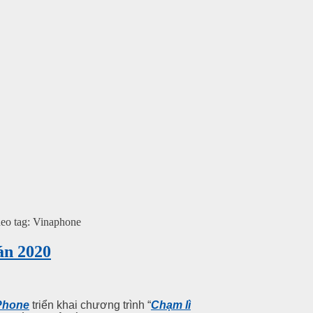
heo tag: Vinaphone
án 2020
Phone
triển khai chương trình “
Chạm lì