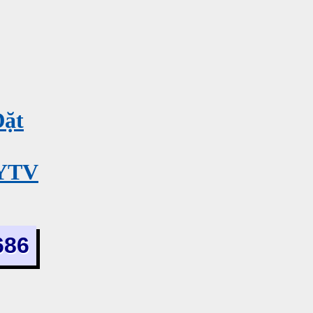
Đặt
MYTV
686