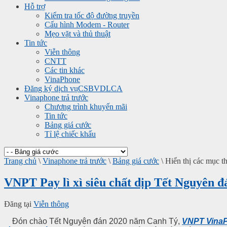
Hỗ trợ
Kiểm tra tốc độ đường truyền
Cấu hình Modem - Router
Mẹo vặt và thủ thuật
Tin tức
Viễn thông
CNTT
Các tin khác
VinaPhone
Đăng ký dịch vụ
CSBVDLCA
Vinaphone trả trước
Chương trình khuyến mãi
Tin tức
Bảng giá cước
Tỉ lệ chiếc khấu
Trang chủ
\
Vinaphone trả trước
\
Bảng giá cước
\
Hiển thị các mục t
VNPT Pay lì xì siêu chất dịp Tết Nguyên đ
Đăng tại
Viễn thông
Đón chào Tết Nguyên đán 2020 năm Canh Tý,
VNPT Vina