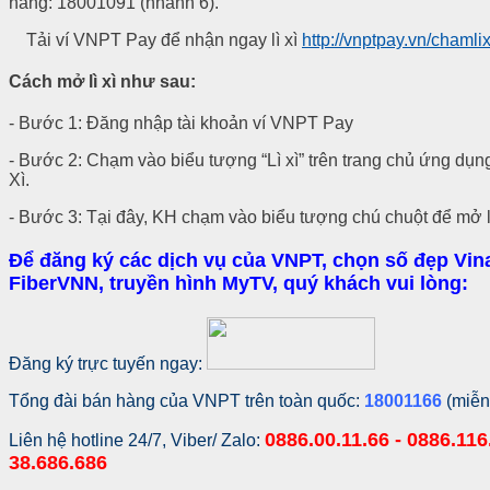
hàng: 18001091 (nhánh 6).
Tải ví VNPT Pay để nhận ngay lì xì
http://vnptpay.vn/chamlix
Cách mở lì xì như sau:
- Bước 1: Đăng nhập tài khoản ví VNPT Pay
- Bước 2: Chạm vào biểu tượng “Lì xì” trên trang chủ ứng dụ
Xì.
- Bước 3: Tại đây, KH chạm vào biểu tượng chú chuột để mở l
Để đăng ký các dịch vụ của VNPT, chọn số đẹp Vina
FiberVNN, truyền hình MyTV, quý khách vui lòng:
Đăng ký trực tuyến ngay:
Tổng đài bán hàng của VNPT trên toàn quốc:
18001166
(miễn
0886.00.11.66 - 0886.116.
Liên hệ hotline 24/7, Viber/ Zalo:
38.686.686