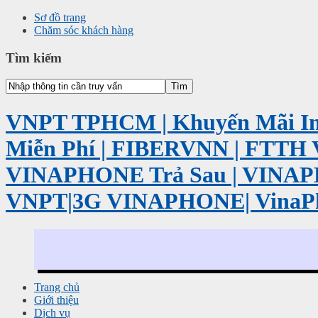
Sơ đồ trang
Chăm sóc khách hàng
Tìm kiếm
VNPT TPHCM | Khuyến Mãi Int
Miễn Phí | FIBERVNN | FTTH 
VINAPHONE Trả Sau | VINA
VNPT|3G VINAPHONE| VinaP
Trang chủ
Giới thiệu
Dịch vụ