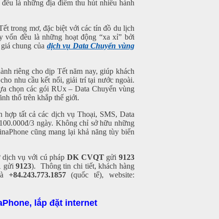
ều là những địa điểm thu hút nhiều hành
trong mơ, đặc biệt với các tín đồ du lịch
Đây vốn đều là những hoạt động “xa xỉ” bởi
 giá chung của
dịch vụ Data Chuyển vùng
nh riêng cho dịp Tết năm nay, giúp khách
o nhu cầu kết nối, giải trí tại nước ngoài.
 lựa chọn các gói RUx – Data Chuyển vùng
nh thổ trên khắp thế giới.
 hợp tất cả các dịch vụ Thoại, SMS, Data
 100.000đ/3 ngày. Không chỉ sở hữu những
naPhone cũng mang lại khả năng tùy biến
 dịch vụ với cú pháp
DK CVQT
gửi
9123
1
gửi
9123
). Thông tin chi tiết, khách hàng
và
+84.243.773.1857
(quốc tế), website:
Phone, lắp đặt internet