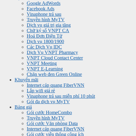
Google AdWords
Facebook Ads
Vinaphone trả sau
Truyền hình MyTV
Dịch vụ giá trị gia tăng
Chữ ký số VNPT CA
Hoá Đơn Điện Tử
Dịch vụ 1800/1900
Các Dịch Vụ IDC
Dịch Vụ VNPT Pharmacy
VNPT Cloud Contact Center
VNPT Meeting
VNPT E-Learning
Chặn web đen Green Online
Khuyến mãi
Internet cáp quang FiberVNN
Lắp wifi giá rẻ
Vinaphone trả sau miễn phí 10 phút
Gói đa dịch vụ MyTV
Bảng giá
Gói cước HomeCombo
Truyền hình MyTV
Gói cước Văn phòng Data
Internet cáp quang FiberVNN
Gói cước viễn thông công ích