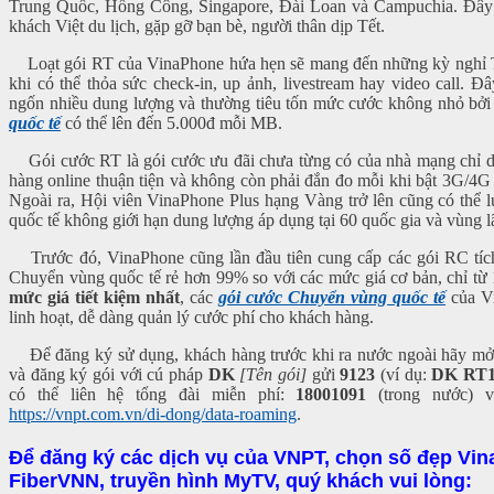
Trung Quốc, Hồng Công, Singapore, Đài Loan và Campuchia. Đây đ
khách Việt du lịch, gặp gỡ bạn bè, người thân dịp Tết.
Loạt gói RT của VinaPhone hứa hẹn sẽ mang đến những kỳ nghỉ Tết 
khi có thể thỏa sức check-in, up ảnh, livestream hay video call. 
ngốn nhiều dung lượng và thường tiêu tốn mức cước không nhỏ bởi
quốc tế
có thể lên đến 5.000đ mỗi MB.
Gói cước RT là gói cước ưu đãi chưa từng có của nhà mạng chỉ dà
hàng online thuận tiện và không còn phải đắn đo mỗi khi bật 3G/4G ch
Ngoài ra, Hội viên VinaPhone Plus hạng Vàng trở lên cũng có thể
quốc tế không giới hạn dung lượng áp dụng tại 60 quốc gia và vùng lã
Trước đó, VinaPhone cũng lần đầu tiên cung cấp các gói RC tích
Chuyển vùng quốc tế rẻ hơn 99% so với các mức giá cơ bản, chỉ từ
mức giá tiết kiệm nhất
, các
gói cước Chuyển vùng quốc tế
của Vi
linh hoạt, dễ dàng quản lý cước phí cho khách hàng.
Để đăng ký sử dụng, khách hàng trước khi ra nước ngoài hãy mở
và đăng ký gói với cú pháp
DK
[Tên gói]
gửi
9123
(ví dụ:
DK RT
có thể liên hệ tổng đài miễn phí:
18001091
(trong nước) 
https://vnpt.com.vn/di-dong/data-roaming
.
Để đăng ký các dịch vụ của VNPT, chọn số đẹp Vina
FiberVNN, truyền hình MyTV, quý khách vui lòng: