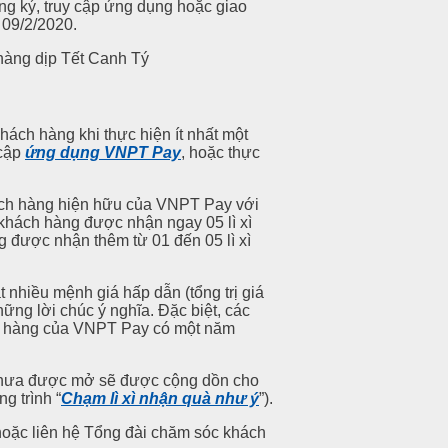
ng ký, truy cập ứng dụng hoặc giao
 09/2/2020.
khách hàng khi thực hiện ít nhất một
 cập
ứng dụng VNPT Pay
, hoặc thực
ch hàng hiện hữu của VNPT Pay với
 khách hàng được nhận ngay 05 lì xì
 được nhận thêm từ 01 đến 05 lì xì
nhiều mệnh giá hấp dẫn (tổng trị giá
ng lời chúc ý nghĩa. Đặc biệt, các
ch hàng của VNPT Pay có một năm
ì chưa được mở sẽ được cộng dồn cho
g trình “
Chạm lì xì nhận quà như ý
”).
oặc liên hệ Tổng đài chăm sóc khách