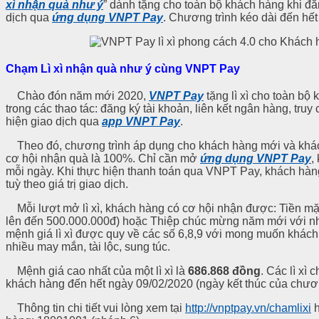
xì nhận quà như ý
” dành tặng cho toàn bộ khách hàng khi đă
dịch qua
ứng dụng VNPT Pay
. Chương trình kéo dài đến hết
Chạm Lì xì nhận quà như ý cùng VNPT Pay
Chào đón năm mới 2020,
VNPT Pay
tặng lì xì cho toàn bộ 
trong các thao tác: đăng ký tài khoản, liên kết ngân hàng, truy
hiện giao dịch qua
app VNPT Pay
.
Theo đó, chương trình áp dụng cho khách hàng mới và khá
cơ hội nhận quà là 100%. Chỉ cần mở
ứng dụng VNPT Pay
,
mỗi ngày. Khi thực hiện thanh toán qua VNPT Pay, khách hàng
tuỳ theo giá trị giao dịch.
Mỗi lượt mở lì xì, khách hàng có cơ hội nhận được: Tiền mặt 
lên đến 500.000.000đ) hoặc Thiệp chúc mừng năm mới với nhữ
mệnh giá lì xì được quy về các số 6,8,9 với mong muốn khá
nhiều may mắn, tài lộc, sung túc.
Mệnh giá cao nhất của một lì xì là
686.868 đồng
. Các lì x
khách hàng đến hết ngày 09/02/2020 (ngày kết thúc của chươn
Thông tin chi tiết vui lòng xem tại
http://vnptpay.vn/chamlixi
h