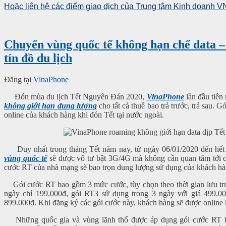
Hoặc liên hệ các điểm giao dịch của Trung tâm Kinh doanh
Chuyển vùng quốc tế không hạn chế data –
tín đồ du lịch
Đăng tại
VinaPhone
Đón mùa du lịch Tết Nguyên Đán 2020,
VinaPhone
lần đầu tiên
không giới hạn dung lượng
cho tất cả thuê bao trả trước, trả sau. 
online của khách hàng khi đón Tết tại nước ngoài.
Duy nhất trong tháng Tết năm nay, từ ngày 06/01/2020 đến hết 
vùng quốc tế
sẽ được vô tư bật 3G/4G mà không cần quan tâm tới c
cước RT của nhà mạng sẽ bao trọn dung lượng sử dụng của khách hà
Gói cước RT bao gồm 3 mức cước, tùy chọn theo thời gian lưu trú
ngày chỉ 199.000đ, gói RT3 sử dụng trong 3 ngày với giá 499.00
899.000đ. Khi đăng ký các gói cước này, khách hàng sẽ được online 
Những quốc gia và vùng lãnh thổ được áp dụng gói cước RT ba