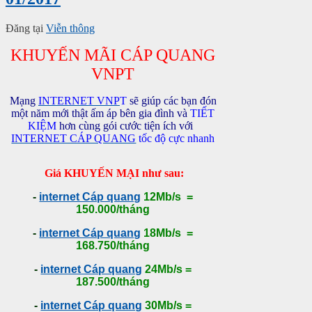
Đăng tại
Viễn thông
KHUYẾN MÃI CÁP QUANG
VNPT
Mạng
INTERNET VNP
T
sẽ giúp các bạn đón
một năm mới thật ấm áp bên gia đình và
TIẾT
KIỆM
hơn cùng gói cước tiện ích với
INTERNET CÁP QUANG
tốc độ cực nhanh
Giá KHUYẾN MẠI như sau:
-
internet Cáp quang
12Mb/s =
150.000/tháng
-
internet Cáp quang
18Mb/s =
168.750/tháng
-
internet Cáp quang
24Mb/s =
187.500/tháng
-
internet Cáp quang
30Mb/s =