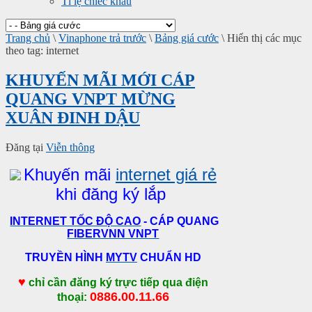
Tỉ lệ chiếc khấu
Trang chủ
\
Vinaphone trả trước
\
Bảng giá cước
\
Hiển thị các mục
theo tag: internet
KHUYẾN MÃI MỚI CÁP
QUANG VNPT MỪNG
XUÂN ĐINH DẬU
Đăng tại
Viễn thông
Khuyến mãi
internet giá rẻ
khi đăng ký lắp
INTERNET TỐC ĐỘ CAO
- CÁP QUANG
FIBERVNN VNPT
TRUYỀN HÌNH
MYTV
CHUẨN HD
♥
chỉ cần đăng ký trực tiếp qua điện
0886.00.11.66
thoại: