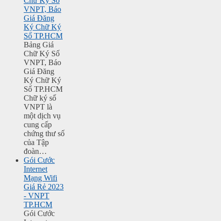
Chữ Ký Số
VNPT, Báo
Giá Đăng
Ký Chữ Ký
Số TP.HCM
Bảng Giá
Chữ Ký Số
VNPT, Báo
Giá Đăng
Ký Chữ Ký
Số TP.HCM
Chữ ký số
VNPT là
một dịch vụ
cung cấp
chứng thư số
của Tập
đoàn…
Gói Cước
Internet
Mạng Wifi
Giá Rẻ 2023
- VNPT
TP.HCM
Gói Cước