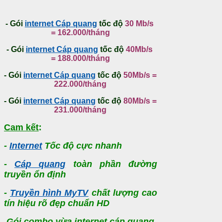
- Gói
internet Cáp quang
tốc độ
30 Mb/s
= 162.000/tháng
- Gói
internet Cáp quang
tốc độ
40Mb/s
= 188.000/tháng
- Gói
internet Cáp quang
tốc độ
50Mb/s =
222.000/tháng
- Gói
internet Cáp quang
tốc độ
80Mb/s =
231.000/tháng
Cam kết
:
-
Internet
Tốc độ cực nhanh
-
Cáp quang
toàn phần đường
truyền ổn định
-
Truyền hình MyTV
chất lượng cao
tín hiệu rõ đẹp chuẩn HD
Gói combo vừa internet cáp quang