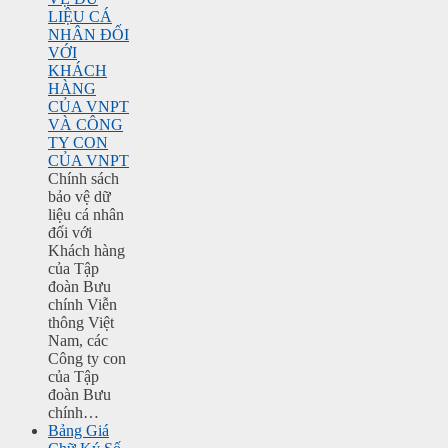
LIỆU CÁ
NHÂN ĐỐI
VỚI
KHÁCH
HÀNG
CỦA VNPT
VÀ CÔNG
TY CON
CỦA VNPT
Chính sách
bảo vệ dữ
liệu cá nhân
đối với
Khách hàng
của Tập
đoàn Bưu
chính Viễn
thông Việt
Nam, các
Công ty con
của Tập
đoàn Bưu
chính…
Bảng Giá