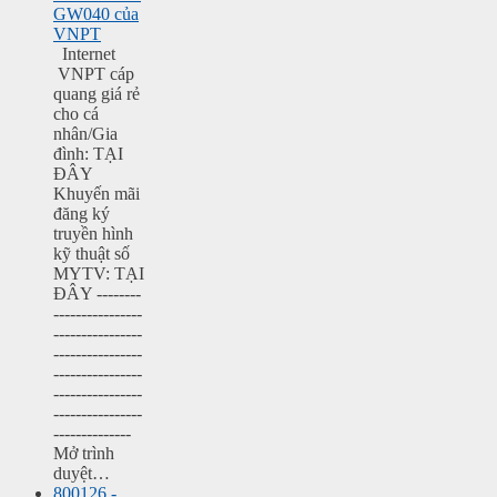
GW040 của
VNPT
Internet
VNPT cáp
quang giá rẻ
cho cá
nhân/Gia
đình: TẠI
ĐÂY
Khuyến mãi
đăng ký
truyền hình
kỹ thuật số
MYTV: TẠI
ĐÂY --------
----------------
----------------
----------------
----------------
----------------
----------------
--------------
Mở trình
duyệt…
800126 -