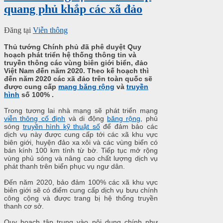
quang phủ khắp các xã đảo
Đăng tại
Viễn thông
Thủ tướng Chính phủ đã phê duyệt Quy
hoạch phát triển hệ thống thông tin và
truyền thông các vùng biên giới biển, đảo
Việt Nam đến năm 2020. Theo kế hoạch thì
đến năm 2020
các xã đảo trên toàn quốc sẽ
được cung cấp
mạng băng rộng
và
truyền
hình
số
100%
.
Trong tương lai nhà mạng sẽ phát triển mạng
viễn thông cố định
và di động
băng rộng
, phủ
sóng
truyền hình kỹ thuật số
để đảm bảo các
dịch vụ này được cung cấp tới các xã khu vực
biên giới, huyện đảo xa xôi và các vùng biển có
bán kính 100 km tính từ bờ. Tiếp tục mở rộng
vùng phủ sóng và nâng cao chất lượng dịch vụ
phát thanh trên biển phục vụ ngư dân.
Đến năm 2020, bảo đảm 100% các xã khu vực
biên giới sẽ có điểm cung cấp dịch vụ bưu chính
công cộng và được trang bị hệ thống truyền
thanh cơ sở.
Quy hoạch tập trung vào nội dung chính như