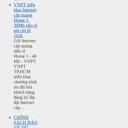
VNPT triển
khai Internet
cáp quang
Home 1,
30Mb siêu rẻ
giá chỉ từ
162k
Gói Internet
cáp quang
siêu rẻ
Home 1 - 40
Mb - VNPT
VNPT
TP.HCM
triển khai
chương trình
ưu đãi khi
khách hàng
đăng ký lắp
đặt Internet
cáp…
CHÍNH
SÁCH BẢO
VỆ DỮ