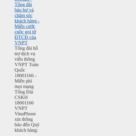
Tổng đài
báo hư và
chăm sóc
khách hàng -
Miễn cước
cuộc gọi từ
ĐTCĐ của
VNPT
Tổng đài hỗ
trợ dịch vụ
viễn thông
VNPT Toàn
Quốc
18001166 -
Miễn phí
mọi mạng
Tổng Đài
CSKH
18001166
VNPT
VinaPhone
xin thông
báo đến Quý
khách hàng:
…