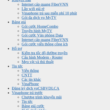
Internet cáp quang FiberVNN
Lắp wifi giá rẻ
Vinaphone trả sau miễn phí 10 phút
Gói đa dịch vụ MyTV
Bảng giá
Gói cước HomeCombo
Truyền hình MyTV
Gói cước Văn phòng Data
Internet cáp quang FiberVNN
Gói cước viễn thông công ích
Hỗ trợ
Kiểm tra tốc độ đường truyền
Cấu hình Modem - Router
Mẹo vặt và thủ thuật
Tin tức
Viễn thông
CNTT
Các tin khác
VinaPhone
Đăng ký dịch vụ
CSBVDLCA
Vinaphone trả trước
Chương trình khuyến mãi
Tin tức
Bảng giá cước