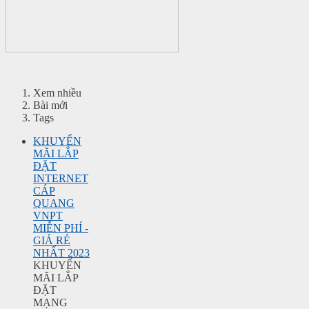
Xem nhiều
Bài mới
Tags
KHUYẾN
MÃI LẮP
ĐẶT
INTERNET
CÁP
QUANG
VNPT
MIỄN PHÍ -
GIÁ RẺ
NHẤT 2023
KHUYẾN
MÃI LẮP
ĐẶT
MẠNG