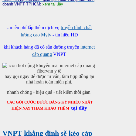
doanh VNPT TPHCM:
xem tại đây
-
miễn phí lắp thêm dịch vụ
truyền hình chất
lượng cao Mytv
- tín hiệu HD
khi khách hàng đã có sẵn đường truyền
internet
cáp quang
VNPT
hãy gọi ngay để được t
ư vấn, làm hợp đồng tại
nhà hoàn toàn miễn phí,
nhanh chóng - hiệu quả - tiết kiệm thời gian
CÁC GÓI CƯỚC ĐƯỢC ĐĂNG KÝ NHIỀU NHẤT
tại đây
HIỆN NAY THAM KHẢO THÊM
VNPT khẳng định sẽ kéo cáp