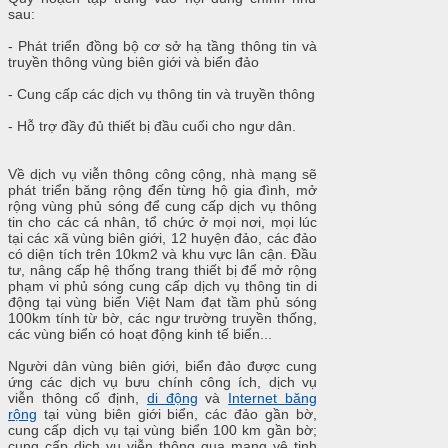
sau:
- Phát triển đồng bộ cơ sở hạ tầng thông tin và
truyền thông vùng biên giới và biển đảo
- Cung cấp các dịch vụ thông tin và truyền thông
- Hỗ trợ đầy đủ thiết bị đầu cuối cho ngư dân.
Về dịch vụ viễn thông công cộng, nhà mạng sẽ
phát triển băng rộng đến từng hộ gia đình, mở
rộng vùng phủ sóng để cung cấp dịch vụ thông
tin cho các cá nhân, tổ chức ở mọi nơi, mọi lúc
tại các xã vùng biên giới, 12 huyện đảo, các đảo
có diện tích trên 10km2 và khu vực lân cận. Đầu
tư, nâng cấp hệ thống trang thiết bị để mở rộng
phạm vi phủ sóng cung cấp dịch vụ thông tin di
động tại vùng biển Việt Nam đạt tầm phủ sóng
100km tính từ bờ, các ngư trường truyền thống,
các vùng biển có hoạt động kinh tế biển...
Người dân vùng biên giới, biển đảo được cung
ứng các dịch vụ bưu chính công ích, dịch vụ
viễn thông cố định,
di động
và
Internet băng
rộng
tại vùng biên giới biển, các đảo gần bờ,
cung cấp dịch vụ tại vùng biển 100 km gần bờ;
cung cấp dịch vụ viễn thông qua mạng vệ tinh