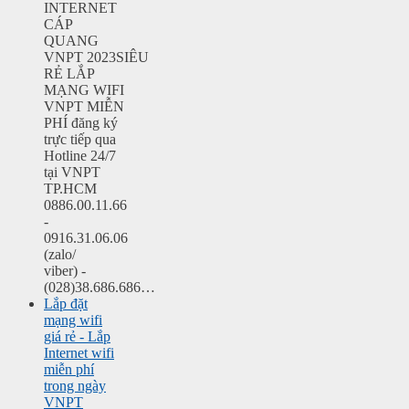
INTERNET
CÁP
QUANG
VNPT 2023SIÊU
RẺ LẮP
MẠNG WIFI
VNPT MIỄN
PHÍ đăng ký
trực tiếp qua
Hotline 24/7
tại VNPT
TP.HCM
0886.00.11.66
-
0916.31.06.06
(zalo/
viber) -
(028)38.686.686…
Lắp đặt
mạng wifi
giá rẻ - Lắp
Internet wifi
miễn phí
trong ngày
VNPT