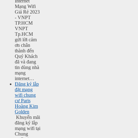
Internet
Mạng Wifi
Giá Rẻ 2023
- VNPT
TP.HCM
VNPT
Tp.HCM
gửi lời cảm
ơn chân
thành đến
Quý Khách
đã và đang
tin dùng nhà
mạng
internet…
Đăng ký lắp
đặt mạng
wifi chung
cư Paris
Hoàng Kim
Golden
Khuyến mãi
đăng ký lắp
mạng wifi tại
Chung