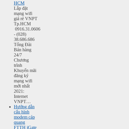
HCM
Lắp đặt
mạng wifi
giá rẻ VNPT
Tp.HCM
0916.31.0606
- (028)
38.686.686
Tổng Đài
Bán hàng
24/7
Chương
trình
Khuyến mãi
đăng ký
mạng wifi
mới nhất
2021:
Internet
VNPT…
Hướng dẫn
cấu hình
modem cáp
quang
FTTH iGate