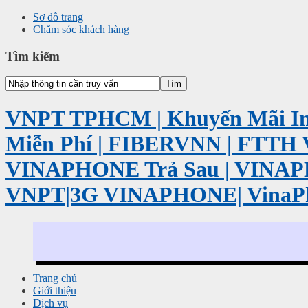
Sơ đồ trang
Chăm sóc khách hàng
Tìm kiếm
VNPT TPHCM | Khuyến Mãi Int
Miễn Phí | FIBERVNN | FTTH 
VINAPHONE Trả Sau | VINA
VNPT|3G VINAPHONE| VinaP
Trang chủ
Giới thiệu
Dịch vụ