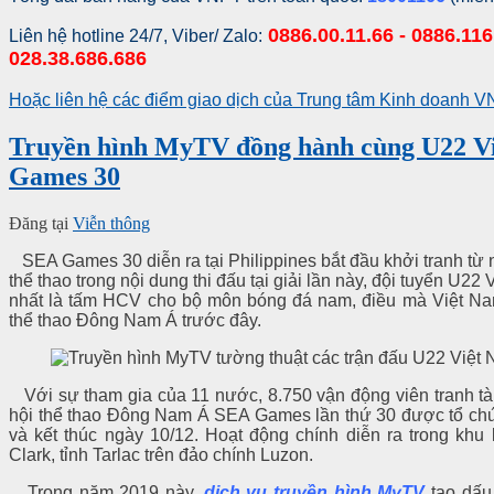
0886.00.11.66 - 0886.116
Liên hệ hotline 24/7, Viber/ Zalo:
028.38.686.686
Hoặc liên hệ các điểm giao dịch của Trung tâm Kinh doanh
Truyền hình MyTV đồng hành cùng U22 V
Games 30
Đăng tại
Viễn thông
SEA Games 30 diễn ra tại Philippines bắt đầu khởi tranh từ 
thể thao trong nội dung thi đấu tại giải lần này, đội tuyển U
nhất là tấm HCV cho bộ môn bóng đá nam, điều mà Việt Nam
thể thao Đông Nam Á trước đây.
Với sự tham gia của 11 nước, 8.750 vận động viên tranh tài 
hội thể thao Đông Nam Á SEA Games lần thứ 30 được tổ chức
và kết thúc ngày 10/12. Hoạt động chính diễn ra trong khu
Clark, tỉnh Tarlac trên đảo chính Luzon.
Trong năm 2019 này,
dịch vụ truyền hình MyTV
tạo dấu 