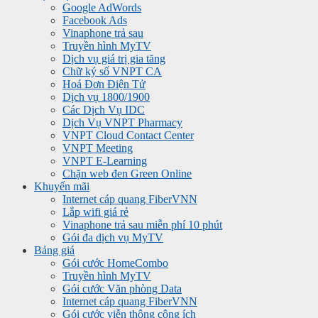
Google AdWords
Facebook Ads
Vinaphone trả sau
Truyền hình MyTV
Dịch vụ giá trị gia tăng
Chữ ký số VNPT CA
Hoá Đơn Điện Tử
Dịch vụ 1800/1900
Các Dịch Vụ IDC
Dịch Vụ VNPT Pharmacy
VNPT Cloud Contact Center
VNPT Meeting
VNPT E-Learning
Chặn web đen Green Online
Khuyến mãi
Internet cáp quang FiberVNN
Lắp wifi giá rẻ
Vinaphone trả sau miễn phí 10 phút
Gói đa dịch vụ MyTV
Bảng giá
Gói cước HomeCombo
Truyền hình MyTV
Gói cước Văn phòng Data
Internet cáp quang FiberVNN
Gói cước viễn thông công ích