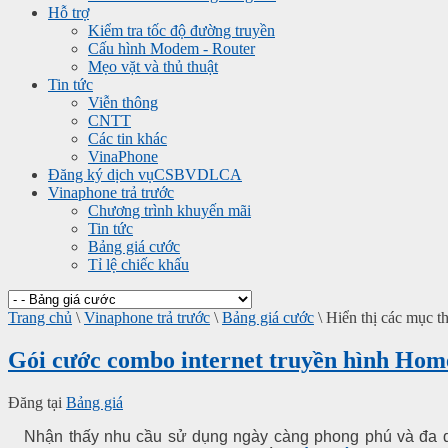
Hỗ trợ
Kiểm tra tốc độ đường truyền
Cấu hình Modem - Router
Mẹo vặt và thủ thuật
Tin tức
Viễn thông
CNTT
Các tin khác
VinaPhone
Đăng ký dịch vụ
CSBVDLCA
Vinaphone trả trước
Chương trình khuyến mãi
Tin tức
Bảng giá cước
Tỉ lệ chiếc khấu
Trang chủ
\
Vinaphone trả trước
\
Bảng giá cước
\
Hiển thị các mục t
Gói cước combo internet truyền hình H
Đăng tại
Bảng giá
Nhận thấy nhu cầu sử dụng ngày càng phong phú và đa d