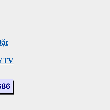
Đặt
MYTV
686