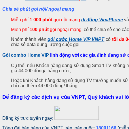
Chia sẻ phút gọi nội/ ngoại mạng
Miễn phí
1.000 phút
gọi nội mạng
di động VinaPhone
và
Miễn phí
100 phút
gọi ngoại mạng
, có thể chia sẻ cho cá
Nhóm thành viên
gói cước Home VIP VNPT
có
tối đa 
chia sẻ data dung lượng cuộc gọi.
Gói combo Home VIP
linh động với các gia đình đang s
Cụ thể, nếu Khách hàng đang sử dụng Smart TV không 
giá 44.000 đồng/ tháng cước;
Hoặc khi Khách hàng đang sử dụng TV thường muốn sử d
chỉ cần thêm 44.000 đồng/ tháng.
Để đăng ký các dịch vụ của VNPT, Quý khách vui l
Đăng ký trực tuyến ngay:
Tổng đài bán hàng của VNPT trên toàn quốc:
18001166
(miễn