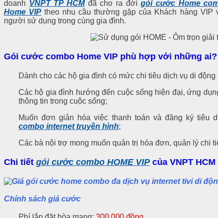
doanh
VNPT TP HCM
đã cho ra đời
gói cước Home com
Home VIP
theo nhu cầu thường gặp của Khách hàng VIP v
người sử dụng trong cùng gia đình.
Gói cước combo Home VIP phù hợp với những ai?
Dành cho các hộ gia đình có mức chi tiêu dịch vụ di động 
Các hộ gia đình hướng đến cuộc sống hiện đại, ứng dụng
thông tin trong cuộc sống;
Muốn đơn giản hóa việc thanh toán và đăng ký tiêu d
combo internet truyền hình
;
Các bà nội trợ mong muốn quản trị hóa đơn, quản lý chi tiê
Chi tiết
gói cước combo HOME VIP
của VNPT HCM
Chính sách giá cước
Phí lắp đặt hòa mạng:
300.000 đồng