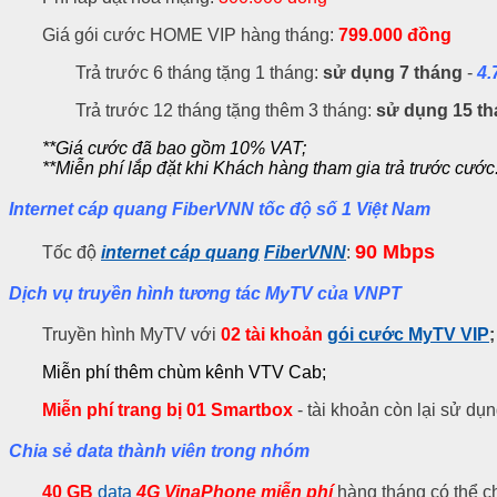
Giá gói cước HOME VIP hàng tháng:
799.000 đồng
Trả trước 6 tháng tặng 1 tháng:
sử dụng 7 tháng
-
4.
Trả trước 12 tháng tặng thêm 3 tháng:
sử dụng 15 t
**Giá cước đã bao gồm 10% VAT;
**Miễn phí lắp đặt khi Khách hàng tham gia trả trước cước
Internet cáp quang FiberVNN tốc độ số 1 Việt Nam
90 Mbps
Tốc độ
internet cáp quang
FiberVNN
:
Dịch vụ truyền hình tương tác MyTV của VNPT
Truyền hình MyTV với
02 tài khoản
gói cước MyTV VIP
;
Miễn phí thêm chùm kênh VTV Cab;
Miễn phí trang bị 01 Smartbox
- tài khoản còn lại sử d
Chia sẻ data thành viên trong nhóm
40 GB
data
4G VinaPhone miễn phí
hàng tháng có thể ch