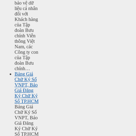
bảo vệ dữ
liệu cá nhân
đối với
Khách hàng
của Tập
đoàn Bưu
chính Viễn
thông Việt
Nam, các
Công ty con
của Tập
đoàn Bưu
chính…
Bảng Giá
Chữ Ký Số
VNPT, Báo
Giá Đăng
Ký Chữ Ký
Số TP.HCM
Bảng Giá
Chữ Ký Số
VNPT, Báo
Giá Đăng
Ký Chữ Ký
Số TP.HCM