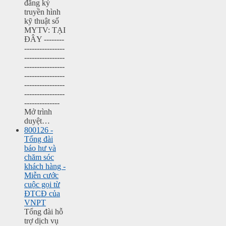
đăng ký
truyền hình
kỹ thuật số
MYTV: TẠI
ĐÂY --------
----------------
----------------
----------------
----------------
----------------
----------------
--------------
Mở trình
duyệt…
800126 -
Tổng đài
báo hư và
chăm sóc
khách hàng -
Miễn cước
cuộc gọi từ
ĐTCĐ của
VNPT
Tổng đài hỗ
trợ dịch vụ