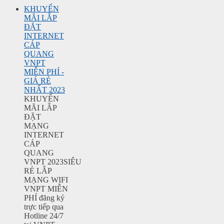
KHUYẾN
MÃI LẮP
ĐẶT
INTERNET
CÁP
QUANG
VNPT
MIỄN PHÍ -
GIÁ RẺ
NHẤT 2023
KHUYẾN
MÃI LẮP
ĐẶT
MẠNG
INTERNET
CÁP
QUANG
VNPT 2023SIÊU
RẺ LẮP
MẠNG WIFI
VNPT MIỄN
PHÍ đăng ký
trực tiếp qua
Hotline 24/7