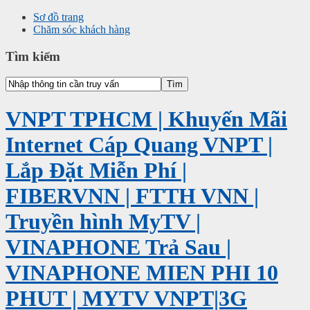
Sơ đồ trang
Chăm sóc khách hàng
Tìm kiếm
VNPT TPHCM | Khuyến Mãi
Internet Cáp Quang VNPT |
Lắp Đặt Miễn Phí |
FIBERVNN | FTTH VNN |
Truyền hình MyTV |
VINAPHONE Trả Sau |
VINAPHONE MIEN PHI 10
PHUT | MYTV VNPT|3G