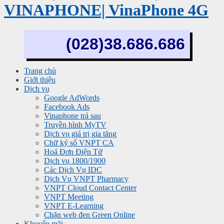
VINAPHONE| VinaPhone 4G
(028)38.686.686
Trang chủ
Giới thiệu
Dịch vụ
Google AdWords
Facebook Ads
Vinaphone trả sau
Truyền hình MyTV
Dịch vụ giá trị gia tăng
Chữ ký số VNPT CA
Hoá Đơn Điện Tử
Dịch vụ 1800/1900
Các Dịch Vụ IDC
Dịch Vụ VNPT Pharmacy
VNPT Cloud Contact Center
VNPT Meeting
VNPT E-Learning
Chặn web đen Green Online
Khuyến mãi