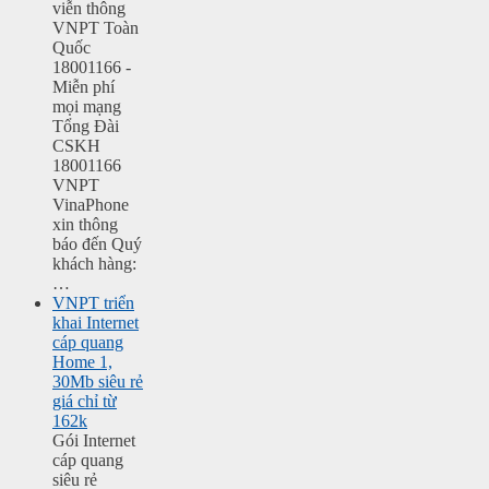
viễn thông
VNPT Toàn
Quốc
18001166 -
Miễn phí
mọi mạng
Tổng Đài
CSKH
18001166
VNPT
VinaPhone
xin thông
báo đến Quý
khách hàng:
…
VNPT triển
khai Internet
cáp quang
Home 1,
30Mb siêu rẻ
giá chỉ từ
162k
Gói Internet
cáp quang
siêu rẻ