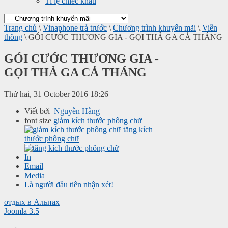
Tỉ lệ chiếc khấu
Trang chủ
\
Vinaphone trả trước
\
Chương trình khuyến mãi
\
Viễn
thông
\
GÓI CƯỚC THƯƠNG GIA - GỌI THẢ GA CẢ THÁNG
GÓI CƯỚC THƯƠNG GIA -
GỌI THẢ GA CẢ THÁNG
Thứ hai, 31 October 2016 18:26
Viết bởi
Nguyễn Hằng
font size
giảm kích thước phông chữ
tăng kích
thước phông chữ
In
Email
Media
Là người đầu tiên nhận xét!
отдых в Альпах
Joomla 3.5