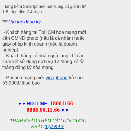
- tặng kèm Smartphone Samsung có giá trị từ
1.8 triệu đến 2.4 triệu
***
Thủ tục đăng ký:
- Khách hàng tại TpHCM hòa
mạng mới
cần CMND photo (nếu là cá nhân) hoặc
giấy phép kinh doanh (nếu là doanh
nghiệp)
- Khách hàng có nhận quà tặng chỉ cần
cam kết sử dụng dịch vụ 12 tháng kể từ
tháng đăng ký hòa mạng.
- Phí hòa mạng mới
vinaphone
trả sau:
53.000đ/ thuê bao
18001166 -
♥
♥ HOTLINE:
0886.00.11.66
♥
♥
THAM KHẢO THÊM CÁC GÓI CƯỚC
KHÁC
TẠI ĐÂY