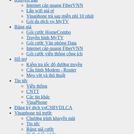
Internet cáp quang FiberVNN
Lắp wifi giá rẻ
Vinaphone trả sau miễn phí 10 phút
Gói đa dịch vụ MyTV
Bảng giá
Gói cước HomeCombo
Truyền hình MyTV
Gói cước Văn phòng Data
Internet cáp quang FiberVNN
Gói cước viễn thông công ích
Hỗ trợ
Kiểm tra tốc độ đường truyền
Cấu hình Modem - Router
Mẹo vặt và thủ thuật
Tin tức
Viễn thông
CNTT
Các tin khác
VinaPhone
Đăng ký dịch vụ
CSBVDLCA
Vinaphone trả trước
Chương trình khuyến mãi
Tin tức
Bảng giá cước