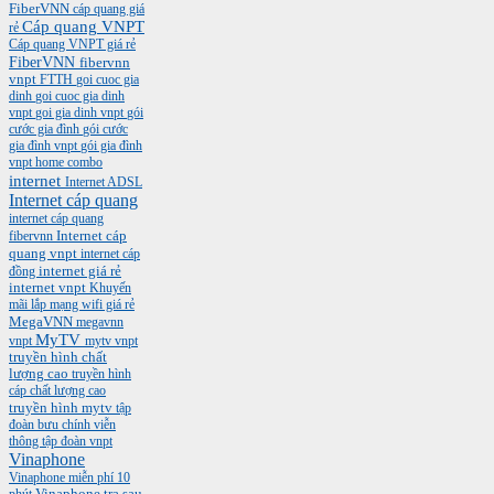
FiberVNN
cáp quang giá
Cáp quang VNPT
rẻ
Cáp quang VNPT giá rẻ
FiberVNN
fibervnn
vnpt
FTTH
goi cuoc gia
dinh
goi cuoc gia dinh
vnpt
goi gia dinh vnpt
gói
cước gia đình
gói cước
gia đình vnpt
gói gia đình
vnpt
home combo
internet
Internet ADSL
Internet cáp quang
internet cáp quang
Internet cáp
fibervnn
quang vnpt
internet cáp
internet giá rẻ
đồng
internet vnpt
Khuyến
mãi
lắp mạng wifi giá rẻ
MegaVNN
megavnn
MyTV
vnpt
mytv vnpt
truyền hình chất
lượng cao
truyền hình
cáp chất lượng cao
truyền hình mytv
tập
đoàn bưu chính viễn
thông
tập đoàn vnpt
Vinaphone
Vinaphone miễn phí 10
phút
Vinaphone tra sau