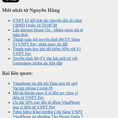
Mới nhất từ Nguyễn Hằng
VNPT ký kết hợp tác chuyển đổi số cùng
UBND Quận 10 TP.HCM
Lắp internet Home On - Mạng ngon giá rẻ
mùa dịch
Thanh toán gói truyền hình MyTV bằng
Ví VNPT Pay, nhận ngay ưu đãi
Thanh toán học phí tiết kiệm 30% với Ví
VNPT Pay
Truyền hình MyTV thu hút giới trẻ với
Gameshow tương tác hấp dẫn
Bài liên quan:
Vinaphone ưu đãi gói Data ủng hộ quỹ
Vacxin phòng Covid-19
Mở tài khoản ngay lì xì liền tay cùng ví
điện tử VNPT Pay
Ưu đãi 50% nạp tiền di động VinaPhone
qua ví điện tử VNPT Pay
Tưng bừng Khai trương Cửa hàng VNPT
VinaPhone tại phường Tân Phong Quận 7