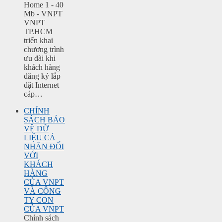
Home 1 - 40
Mb - VNPT
VNPT
TP.HCM
triển khai
chương trình
ưu đãi khi
khách hàng
đăng ký lắp
đặt Internet
cáp…
CHÍNH
SÁCH BẢO
VỆ DỮ
LIỆU CÁ
NHÂN ĐỐI
VỚI
KHÁCH
HÀNG
CỦA VNPT
VÀ CÔNG
TY CON
CỦA VNPT
Chính sách