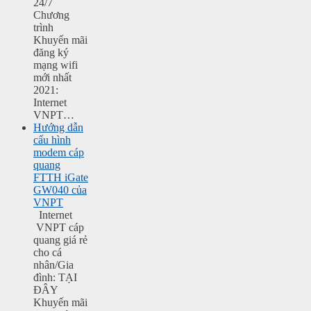
24/7
Chương
trình
Khuyến mãi
đăng ký
mạng wifi
mới nhất
2021:
Internet
VNPT…
Hướng dẫn
cấu hình
modem cáp
quang
FTTH iGate
GW040 của
VNPT
Internet
VNPT cáp
quang giá rẻ
cho cá
nhân/Gia
đình: TẠI
ĐÂY
Khuyến mãi