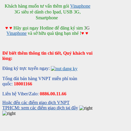
Khách hàng muốn tư vấn thêm gói
Vinaphone
3G siêu rẻ dành cho Ipad, USB 3G,
Smartphone
♥
♥
Hãy gọi ngay Hotline để đăng ký sim 3
G
Vinaphone
và sở hữu quà tặng bạn nhé !
♥
♥
Để biết thêm thông tin chi tiết, Quý khách vui
lòng:
Đăng ký trực tuyến ngay:
Tổng đài bán hàng VNPT miễn phí toàn
quốc:
18001166
Liên hệ Viber/Zalo:
0886.00.11.66
Hoặc đến các điểm giao dịch VNPT
TPHCM: xem các điểm giao dịch tại đây