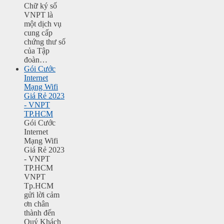
Chữ ký số
VNPT là
một dịch vụ
cung cấp
chứng thư số
của Tập
đoàn…
Gói Cước
Internet
Mạng Wifi
Giá Rẻ 2023
- VNPT
TP.HCM
Gói Cước
Internet
Mạng Wifi
Giá Rẻ 2023
- VNPT
TP.HCM
VNPT
Tp.HCM
gửi lời cảm
ơn chân
thành đến
Quý Khách