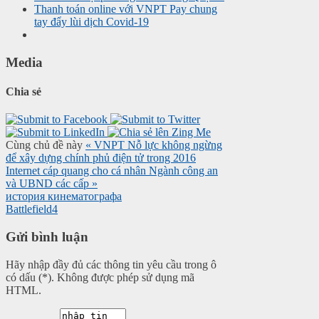
Thanh toán online với VNPT Pay chung
tay đẩy lùi dịch Covid-19
Media
Chia sẻ
Cùng chủ đề này
« VNPT Nỗ lực không ngừng
để xây dựng chính phủ điện tử trong 2016
Internet cáp quang cho cá nhân Ngành công an
và UBND các cấp »
история кинематографа
Battlefield4
Gửi bình luận
Hãy nhập đầy đủ các thông tin yêu cầu trong ô
có dấu (*). Không được phép sử dụng mã
HTML.