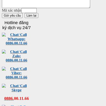
Mã xác nhận
Hotline đăng
ký dịch vụ 24/7
0886
.
00
.
11
.
66