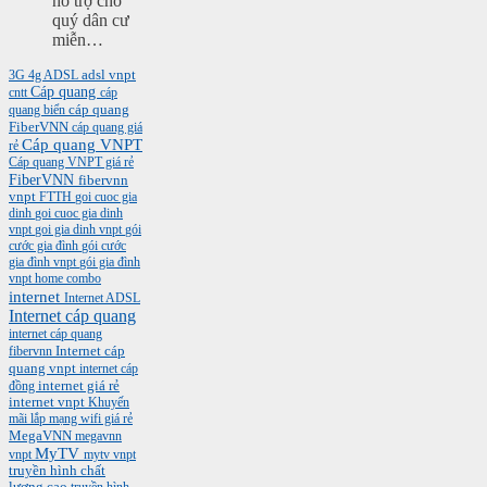
hỗ trợ cho
quý dân cư
miễn…
3G
4g
ADSL
adsl vnpt
Cáp quang
cntt
cáp
cáp quang
quang biển
FiberVNN
cáp quang giá
Cáp quang VNPT
rẻ
Cáp quang VNPT giá rẻ
FiberVNN
fibervnn
vnpt
FTTH
goi cuoc gia
dinh
goi cuoc gia dinh
vnpt
goi gia dinh vnpt
gói
cước gia đình
gói cước
gia đình vnpt
gói gia đình
vnpt
home combo
internet
Internet ADSL
Internet cáp quang
internet cáp quang
Internet cáp
fibervnn
quang vnpt
internet cáp
internet giá rẻ
đồng
internet vnpt
Khuyến
mãi
lắp mạng wifi giá rẻ
MegaVNN
megavnn
MyTV
vnpt
mytv vnpt
truyền hình chất