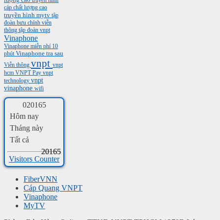
lượng cao
truyền hình
cáp chất lượng cao
truyền hình mytv
tập
đoàn bưu chính viễn
thông
tập đoàn vnpt
Vinaphone
Vinaphone miễn phí 10
phút
Vinaphone tra sau
vnpt
Viễn thông
vnpt
hcm
VNPT Pay
vnpt
vnpt
technology
vinaphone
wifi
0
2
0
1
6
5
Hôm nay
Tháng này
Tất cả
20165
20165
20165
Visitors Counter
FiberVNN
Cáp Quang VNPT
Vinaphone
MyTV