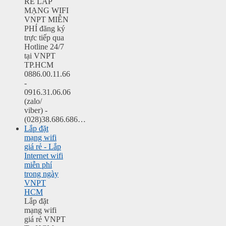
RẺ LẮP
MẠNG WIFI
VNPT MIỄN
PHÍ đăng ký
trực tiếp qua
Hotline 24/7
tại VNPT
TP.HCM
0886.00.11.66
-
0916.31.06.06
(zalo/
viber) -
(028)38.686.686…
Lắp đặt
mạng wifi
giá rẻ - Lắp
Internet wifi
miễn phí
trong ngày
VNPT
HCM
Lắp đặt
mạng wifi
giá rẻ VNPT