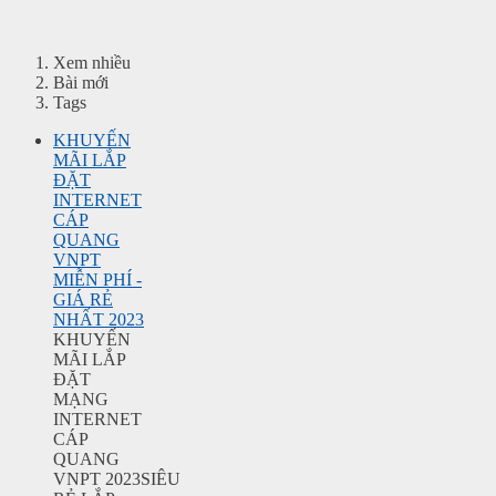
Xem nhiều
Bài mới
Tags
KHUYẾN
MÃI LẮP
ĐẶT
INTERNET
CÁP
QUANG
VNPT
MIỄN PHÍ -
GIÁ RẺ
NHẤT 2023
KHUYẾN
MÃI LẮP
ĐẶT
MẠNG
INTERNET
CÁP
QUANG
VNPT 2023SIÊU