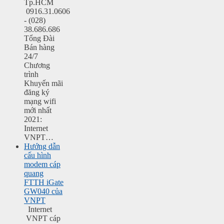
Tp.HCM
0916.31.0606
- (028)
38.686.686
Tổng Đài
Bán hàng
24/7
Chương
trình
Khuyến mãi
đăng ký
mạng wifi
mới nhất
2021:
Internet
VNPT…
Hướng dẫn
cấu hình
modem cáp
quang
FTTH iGate
GW040 của
VNPT
Internet
VNPT cáp