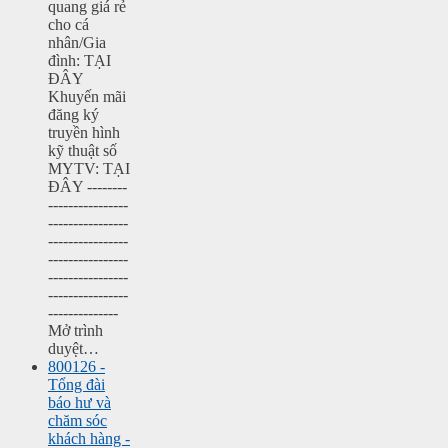
quang giá rẻ
cho cá
nhân/Gia
đình: TẠI
ĐÂY
Khuyến mãi
đăng ký
truyền hình
kỹ thuật số
MYTV: TẠI
ĐÂY --------
----------------
----------------
----------------
----------------
----------------
----------------
--------------
Mở trình
duyệt…
800126 -
Tổng đài
báo hư và
chăm sóc
khách hàng -