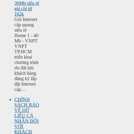
30Mb siêu rẻ
giá chỉ từ
162k
Gói Internet
cáp quang
siêu rẻ
Home 1 - 40
Mb - VNPT
VNPT
TP.HCM
triển khai
chương trình
ưu đãi khi
khách hàng
đăng ký lắp
đặt Internet
cáp…
CHÍNH
SÁCH BẢO
VỆ DỮ
LIỆU CÁ
NHÂN ĐỐI
VỚI
KHÁCH