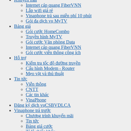
Internet cáp quang FiberVNN
Lắp wifi giá rẻ
Vinaphone trả sau miễn phí 10 phút
Gói đa dịch vụ MyTV
Bảng giá
Gói cước HomeCombo
Truyền hình MyTV
Gói cước Văn phòng Data
Internet cáp quang FiberVNN
Gói cước viễn thông công ích
Hỗ trợ
Kiểm tra tốc độ đường truyền
Cấu hình Modem - Router
Mẹo vặt và thủ thuật
Tin tức
Viễn thông
CNTT
Các tin khác
VinaPhone
Đăng ký dịch vụ
CSBVDLCA
Vinaphone trả trước
Chương trình khuyến mãi
Tin tức
Bảng giá cước