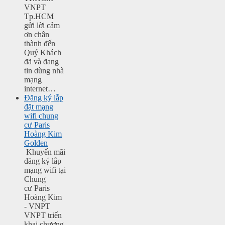
VNPT
Tp.HCM
gửi lời cảm
ơn chân
thành đến
Quý Khách
đã và đang
tin dùng nhà
mạng
internet…
Đăng ký lắp
đặt mạng
wifi chung
cư Paris
Hoàng Kim
Golden
Khuyến mãi
đăng ký lắp
mạng wifi tại
Chung
cư Paris
Hoàng Kim
- VNPT
VNPT triển
khai chương