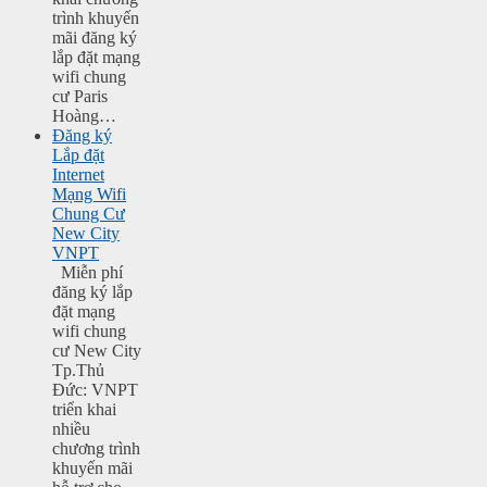
trình khuyến
mãi đăng ký
lắp đặt mạng
wifi chung
cư Paris
Hoàng…
Đăng ký
Lắp đặt
Internet
Mạng Wifi
Chung Cư
New City
VNPT
Miễn phí
đăng ký lắp
đặt mạng
wifi chung
cư New City
Tp.Thủ
Đức: VNPT
triển khai
nhiều
chương trình
khuyến mãi