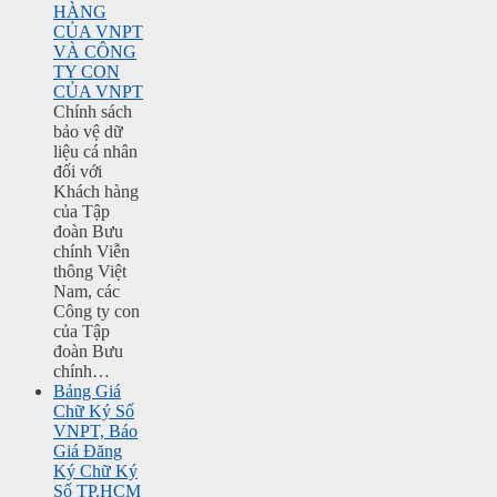
HÀNG
CỦA VNPT
VÀ CÔNG
TY CON
CỦA VNPT
Chính sách
bảo vệ dữ
liệu cá nhân
đối với
Khách hàng
của Tập
đoàn Bưu
chính Viễn
thông Việt
Nam, các
Công ty con
của Tập
đoàn Bưu
chính…
Bảng Giá
Chữ Ký Số
VNPT, Báo
Giá Đăng
Ký Chữ Ký
Số TP.HCM