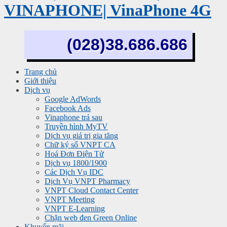
VINAPHONE| VinaPhone 4G
(028)38.686.686
Trang chủ
Giới thiệu
Dịch vụ
Google AdWords
Facebook Ads
Vinaphone trả sau
Truyền hình MyTV
Dịch vụ giá trị gia tăng
Chữ ký số VNPT CA
Hoá Đơn Điện Tử
Dịch vụ 1800/1900
Các Dịch Vụ IDC
Dịch Vụ VNPT Pharmacy
VNPT Cloud Contact Center
VNPT Meeting
VNPT E-Learning
Chặn web đen Green Online
Khuyến mãi