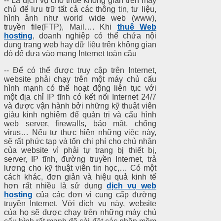
-- Là dịch vụ cho thuê không gian trên máy
chủ để lưu trữ tất cả các thông tin, tư liệu,
hình ảnh như world wide web (www),
truyền file(FTP), Mail…. Khi
thuê Web
hosting
, doanh nghiệp có thể chứa nội
dung trang web hay dữ liệu trên không gian
đó để đưa vào mạng Internet toàn cầu
-- Để có thể được truy cập trên Internet,
website phải chạy trên một máy chủ cấu
hình mạnh có thể hoạt động liên tục với
một địa chỉ IP tĩnh có kết nối Internet 24/7
và được vận hành bởi những kỹ thuật viên
giàu kinh nghiệm để quản trị và cấu hình
web server, firewalls, bảo mật, chống
virus… Nếu tự thực hiện những việc này,
sẽ rất phức tạp và tốn chi phí cho chủ nhân
của website vì phải tự trang bị thiết bị,
server, IP tĩnh, đường truyền Internet, trả
lương cho kỹ thuật viên tin học,… Có một
cách khác, đơn giản và hiệu quả kinh tế
hơn rất nhiều là sử dụng
dịch vụ web
hosting
của các đơn vị cung cấp đường
truyền Internet. Với dịch vụ này, website
của họ sẽ được chạy trên những máy chủ