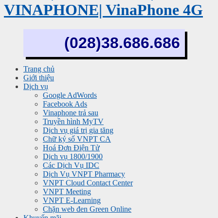
VINAPHONE| VinaPhone 4G
(028)38.686.686
Trang chủ
Giới thiệu
Dịch vụ
Google AdWords
Facebook Ads
Vinaphone trả sau
Truyền hình MyTV
Dịch vụ giá trị gia tăng
Chữ ký số VNPT CA
Hoá Đơn Điện Tử
Dịch vụ 1800/1900
Các Dịch Vụ IDC
Dịch Vụ VNPT Pharmacy
VNPT Cloud Contact Center
VNPT Meeting
VNPT E-Learning
Chặn web đen Green Online
Khuyến mãi