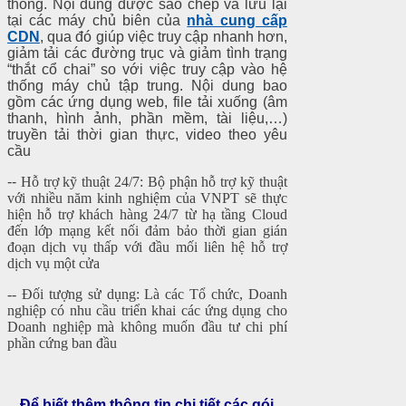
thống. Nội dung được sao chép và lưu lại
tại các máy chủ biên của
nhà cung cấp
CDN
, qua đó giúp việc truy cập nhanh hơn,
giảm tải các đường trục và giảm tình trạng
“thắt cổ chai” so với việc truy cập vào hệ
thống máy chủ tập trung. Nội dung bao
gồm các ứng dụng web, file tải xuống (âm
thanh, hình ảnh, phần mềm, tài liệu,…)
truyền tải thời gian thực, video theo yêu
cầu
--
Hỗ trợ kỹ thuật 24/7: Bộ phận hỗ trợ kỹ thuật
với nhiều năm kinh nghiệm của VNPT sẽ thực
hiện hỗ trợ khách hàng 24/7 từ hạ tầng Cloud
đến lớp mạng kết nối đảm bảo thời gian gián
đoạn dịch vụ thấp với đầu mối liên hệ hỗ trợ
dịch vụ một cửa
-- Đối tượng sử dụng: Là các Tổ chức, Doanh
nghiệp có nhu cầu triển khai các ứng dụng cho
Doanh nghiệp mà không muốn đầu tư chi phí
phần cứng ban đầu
Để biết thêm thông tin chi tiết các gói