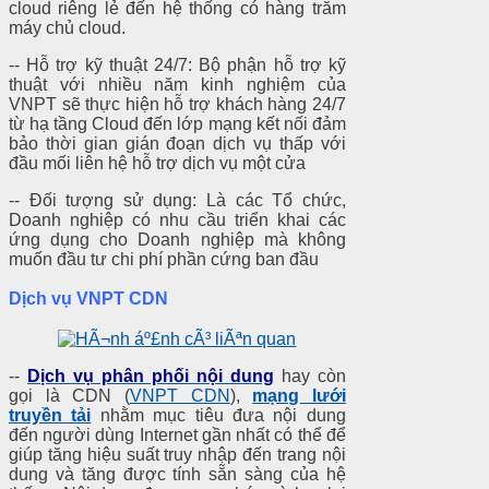
cloud riêng lẻ đến hệ thống có hàng trăm
máy chủ cloud.
-- Hỗ trợ kỹ thuật 24/7: Bộ phận hỗ trợ kỹ
thuật với nhiều năm kinh nghiệm của
VNPT sẽ thực hiện hỗ trợ khách hàng 24/7
từ hạ tầng Cloud đến lớp mạng kết nối đảm
bảo thời gian gián đoạn dịch vụ thấp với
đầu mối liên hệ hỗ trợ dịch vụ một cửa
-- Đối tượng sử dụng: Là các Tổ chức,
Doanh nghiệp có nhu cầu triển khai các
ứng dụng cho Doanh nghiệp mà không
muốn đầu tư chi phí phần cứng ban đầu
Dịch vụ VNPT CDN
--
Dịch vụ phân phối nội dung
hay còn
gọi là CDN (
VNPT CDN
),
mạng lưới
truyền tải
nhằm mục tiêu đưa nội dung
đến người dùng Internet gần nhất có thể để
giúp tăng hiệu suất truy nhập đến trang nội
dung và tăng được tính sẵn sàng của hệ