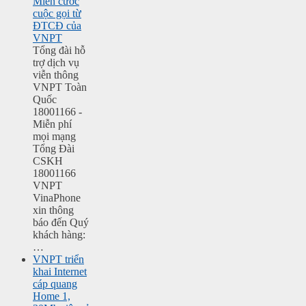
Miễn cước
cuộc gọi từ
ĐTCĐ của
VNPT
Tổng đài hỗ
trợ dịch vụ
viễn thông
VNPT Toàn
Quốc
18001166 -
Miễn phí
mọi mạng
Tổng Đài
CSKH
18001166
VNPT
VinaPhone
xin thông
báo đến Quý
khách hàng:
…
VNPT triển
khai Internet
cáp quang
Home 1,