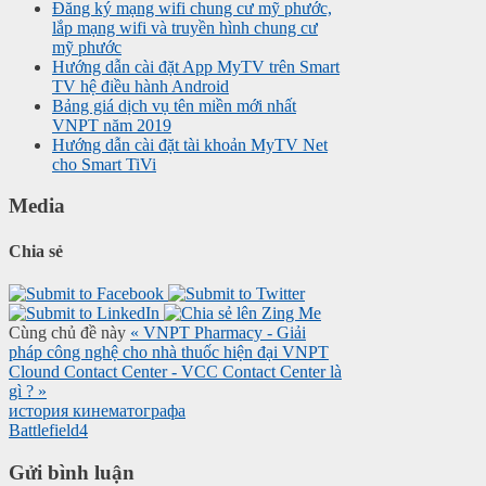
Đăng ký mạng wifi chung cư mỹ phước,
lắp mạng wifi và truyền hình chung cư
mỹ phước
Hướng dẫn cài đặt App MyTV trên Smart
TV hệ điều hành Android
Bảng giá dịch vụ tên miền mới nhất
VNPT năm 2019
Hướng dẫn cài đặt tài khoản MyTV Net
cho Smart TiVi
Media
Chia sẻ
Cùng chủ đề này
« VNPT Pharmacy - Giải
pháp công nghệ cho nhà thuốc hiện đại
VNPT
Clound Contact Center - VCC Contact Center là
gì ? »
история кинематографа
Battlefield4
Gửi bình luận