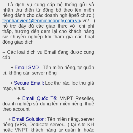
-- Là dịch vụ cung cấp hệ thống gửi và
nhận thư điện tử đồng bộ theo tên miền
riêng dành cho các doanh nghiệp/tổ chức (
tennhanvien@tenmiencongty.com.vn
/.vn/....)
hỗ trợ đầy đủ các giao thức với chi phí
thấp, hướng đến đem lại cho khách hàng
sự chuyên nghiệp khi tham gia các hoạt
động giao dịch
-- Các loại dịch vụ Email đang được cung
cấp
+
Email SMD
: Tên miền riêng, tự quản
trị, không cần server riêng
+
Secure Email:
Lọc thư rác, lọc thư giả
mạo, virus.
+
Email Quốc Tế
: VNPT Reseller,
doanh nghiệp sử dụng tên miền riêng, thuê
theo account
+
Email Soluttion
: Tên miền riêng, server
riêng (VPS, Dedicate server....) tại site KH
hoặc VNPT, khách hàng tự quản trị hoặc