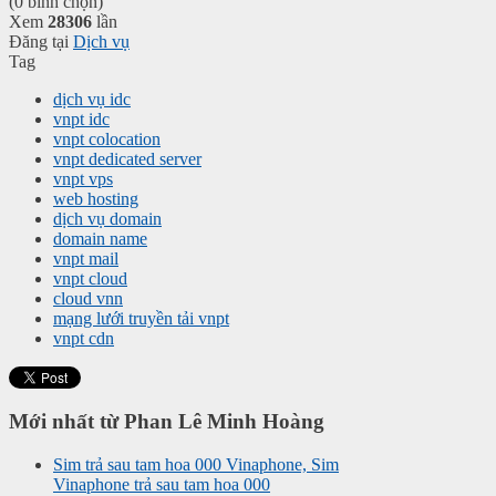
(0 bình chọn)
Xem
28306
lần
Đăng tại
Dịch vụ
Tag
dịch vụ idc
vnpt idc
vnpt colocation
vnpt dedicated server
vnpt vps
web hosting
dịch vụ domain
domain name
vnpt mail
vnpt cloud
cloud vnn
mạng lưới truyền tải vnpt
vnpt cdn
Mới nhất từ Phan Lê Minh Hoàng
Sim trả sau tam hoa 000 Vinaphone, Sim
Vinaphone trả sau tam hoa 000