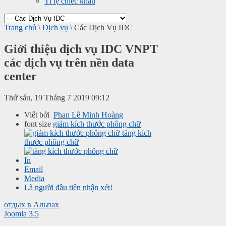
Tỉ lệ chiếc khấu
Trang chủ
\
Dịch vụ
\
Các Dịch Vụ IDC
Giới thiệu dịch vụ IDC VNPT
các dịch vụ trên nền data
center
Thứ sáu, 19 Tháng 7 2019 09:12
Viết bởi
Phan Lê Minh Hoàng
font size
giảm kích thước phông chữ
tăng kích
thước phông chữ
In
Email
Media
Là người đầu tiên nhận xét!
отдых в Альпах
Joomla 3.5