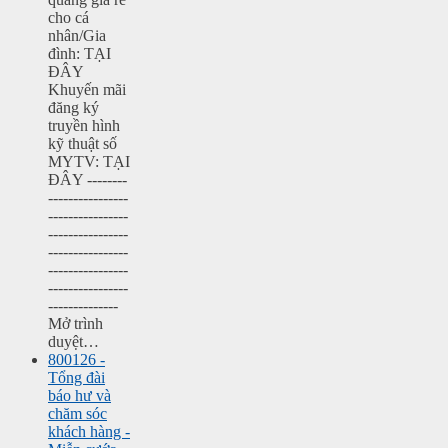
cho cá
nhân/Gia
đình: TẠI
ĐÂY
Khuyến mãi
đăng ký
truyền hình
kỹ thuật số
MYTV: TẠI
ĐÂY --------
----------------
----------------
----------------
----------------
----------------
----------------
--------------
Mở trình
duyệt…
800126 -
Tổng đài
báo hư và
chăm sóc
khách hàng -