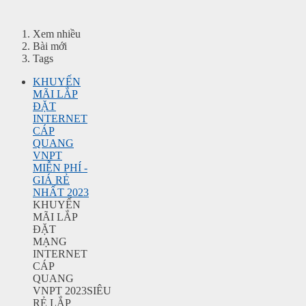
Xem nhiều
Bài mới
Tags
KHUYẾN
MÃI LẮP
ĐẶT
INTERNET
CÁP
QUANG
VNPT
MIỄN PHÍ -
GIÁ RẺ
NHẤT 2023
KHUYẾN
MÃI LẮP
ĐẶT
MẠNG
INTERNET
CÁP
QUANG
VNPT 2023SIÊU
RẺ LẮP