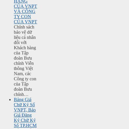
HÀNG
CỦA VNPT
VÀ CÔNG
TY CON
CỦA VNPT
Chính sách
bảo vệ dữ
liệu cá nhân
đối với
Khách hàng
của Tập
đoàn Bưu
chính Viễn
thông Việt
Nam, các
Công ty con
của Tập
đoàn Bưu
chính…
Bảng Giá
Chữ Ký Số
VNPT, Báo
Giá Đăng
Ký Chữ Ký
Số TP.HCM