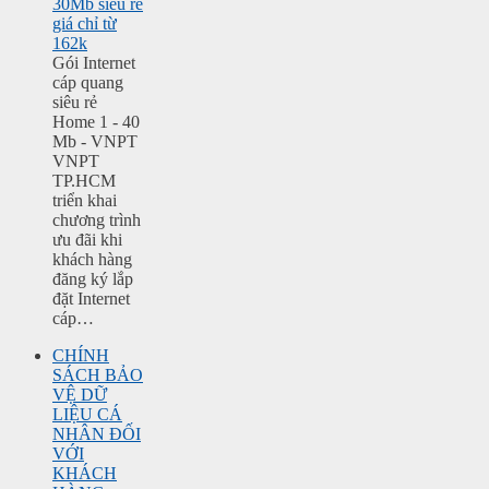
30Mb siêu rẻ
giá chỉ từ
162k
Gói Internet
cáp quang
siêu rẻ
Home 1 - 40
Mb - VNPT
VNPT
TP.HCM
triển khai
chương trình
ưu đãi khi
khách hàng
đăng ký lắp
đặt Internet
cáp…
CHÍNH
SÁCH BẢO
VỆ DỮ
LIỆU CÁ
NHÂN ĐỐI
VỚI
KHÁCH