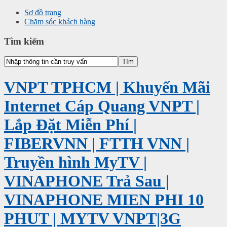
Sơ đồ trang
Chăm sóc khách hàng
Tìm kiếm
VNPT TPHCM | Khuyến Mãi
Internet Cáp Quang VNPT |
Lắp Đặt Miễn Phí |
FIBERVNN | FTTH VNN |
Truyền hình MyTV |
VINAPHONE Trả Sau |
VINAPHONE MIEN PHI 10
PHUT | MYTV VNPT|3G