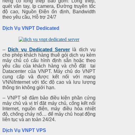
riêng có lồng thép bao gồm: Lồng thép,
quét vân tay, Ip camera, Đường truyền tốc
độ cao, Nguồn Điện ổn định, Bandwidth
theo yêu cầu, Hỗ trợ 24/7
Dịch Vụ VNPT Dedicated
--
Dịch vụ Dedicated Server
là dịch vụ
cho phép khách hàng thuê gói dịch vụ kèm
máy chủ có cấu hình định sẵn hoặc theo
yêu cầu của khách hàng và chỗ đặt tại
Datacenter của VNPT. Máy chủ do VNPT
cung cấp và được kết nối với mạng
VNN/Internet với tốc độ cao và lưu lượng
thông tin không giới hạn.
-- VNPT sẽ đảm bảo điều kiện phần cứng
máy chủ và vị trí đặt máy chủ, cổng kết nối
Internet, nguồn điện, máy điều hòa nhiệt
độ, chống cháy nổ… để máy chủ hoạt động
liên tục và an toàn 24/24.
Dịch Vụ VNPT VPS