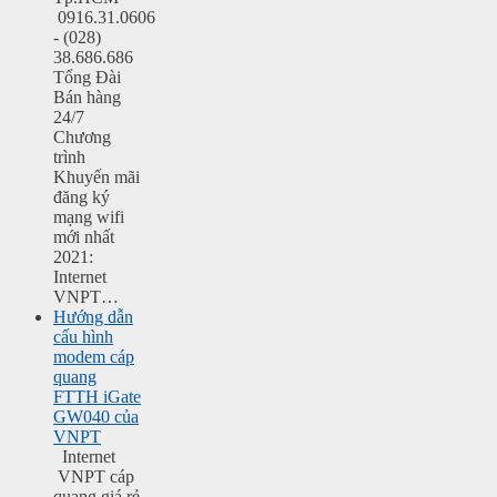
0916.31.0606
- (028)
38.686.686
Tổng Đài
Bán hàng
24/7
Chương
trình
Khuyến mãi
đăng ký
mạng wifi
mới nhất
2021:
Internet
VNPT…
Hướng dẫn
cấu hình
modem cáp
quang
FTTH iGate
GW040 của
VNPT
Internet
VNPT cáp
quang giá rẻ