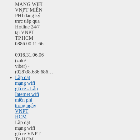
MẠNG WIFI
VNPT MIỄN
PHÍ đăng ký
trực tiếp qua
Hotline 24/7
tại VNPT
TP.HCM
0886.00.11.66
-
0916.31.06.06
(zalo/
viber) -
(028)38.686.686…
Lắp đặt
mạng wifi
giá rẻ - Lắp
Internet wifi
miễn phí
trong ngày
VNPT
HCM
Lắp đặt
mạng wifi
giá rẻ VNPT
Tp.HCM