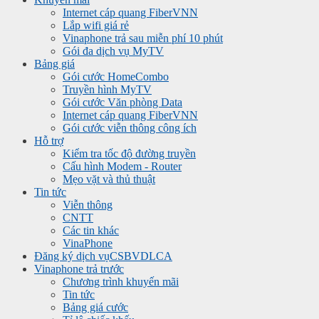
Internet cáp quang FiberVNN
Lắp wifi giá rẻ
Vinaphone trả sau miễn phí 10 phút
Gói đa dịch vụ MyTV
Bảng giá
Gói cước HomeCombo
Truyền hình MyTV
Gói cước Văn phòng Data
Internet cáp quang FiberVNN
Gói cước viễn thông công ích
Hỗ trợ
Kiểm tra tốc độ đường truyền
Cấu hình Modem - Router
Mẹo vặt và thủ thuật
Tin tức
Viễn thông
CNTT
Các tin khác
VinaPhone
Đăng ký dịch vụ
CSBVDLCA
Vinaphone trả trước
Chương trình khuyến mãi
Tin tức
Bảng giá cước