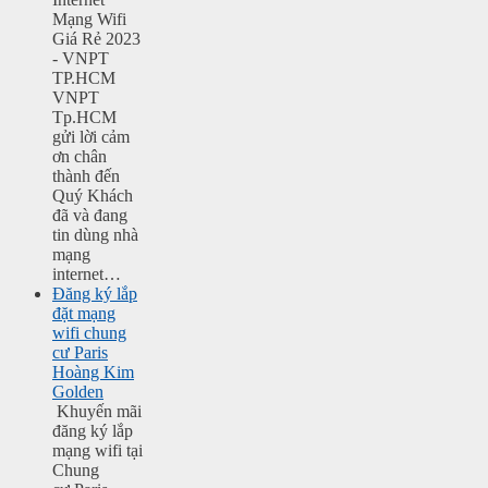
Mạng Wifi
Giá Rẻ 2023
- VNPT
TP.HCM
VNPT
Tp.HCM
gửi lời cảm
ơn chân
thành đến
Quý Khách
đã và đang
tin dùng nhà
mạng
internet…
Đăng ký lắp
đặt mạng
wifi chung
cư Paris
Hoàng Kim
Golden
Khuyến mãi
đăng ký lắp
mạng wifi tại
Chung