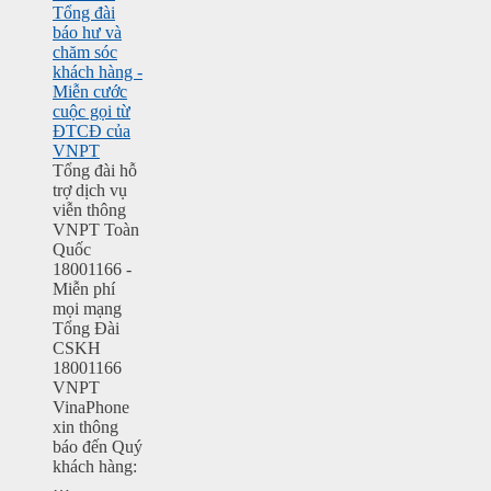
Tổng đài
báo hư và
chăm sóc
khách hàng -
Miễn cước
cuộc gọi từ
ĐTCĐ của
VNPT
Tổng đài hỗ
trợ dịch vụ
viễn thông
VNPT Toàn
Quốc
18001166 -
Miễn phí
mọi mạng
Tổng Đài
CSKH
18001166
VNPT
VinaPhone
xin thông
báo đến Quý
khách hàng:
…