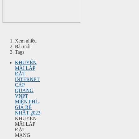
Xem nhiều
Bài mới
Tags
KHUYẾN
MÃI LẮP
ĐẶT
INTERNET
CÁP
QUANG
VNPT
MIỄN PHÍ -
GIÁ RẺ
NHẤT 2023
KHUYẾN
MÃI LẮP
ĐẶT
MẠNG