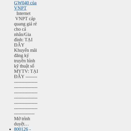
GW040 của
VNPT
Internet
VNPT cáp
quang giá rẻ
cho cá
nhân/Gia
đình: TẠI
ĐÂY
Khuyến mãi
đăng ký
truyền hình
kỹ thuật số
MYTV: TẠI
ĐÂY --------
----------------
----------------
----------------
----------------
----------------
----------------
--------------
Mở trình
duyệt…
800126 -