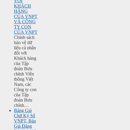
VỚI
KHÁCH
HÀNG
CỦA VNPT
VÀ CÔNG
TY CON
CỦA VNPT
Chính sách
bảo vệ dữ
liệu cá nhân
đối với
Khách hàng
của Tập
đoàn Bưu
chính Viễn
thông Việt
Nam, các
Công ty con
của Tập
đoàn Bưu
chính…
Bảng Giá
Chữ Ký Số
VNPT, Báo
Giá Đăng