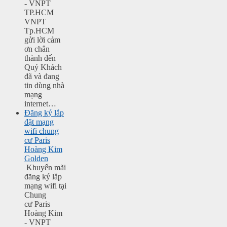
- VNPT
TP.HCM
VNPT
Tp.HCM
gửi lời cảm
ơn chân
thành đến
Quý Khách
đã và đang
tin dùng nhà
mạng
internet…
Đăng ký lắp
đặt mạng
wifi chung
cư Paris
Hoàng Kim
Golden
Khuyến mãi
đăng ký lắp
mạng wifi tại
Chung
cư Paris
Hoàng Kim
- VNPT