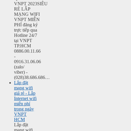
VNPT 2023SIÊU
RẺ LẮP
MẠNG WIFI
VNPT MIỄN
PHÍ đăng ký
trực tiếp qua
Hotline 24/7
tại VNPT
TP.HCM
0886.00.11.66
-
0916.31.06.06
(zalo/
viber) -
(028)38.686.686…
Lắp đặt
mạng wifi
giá rẻ - Lắp
Internet wifi
miễn phí
trong ngày
VNPT
HCM
Lắp đặt
mạng wifi