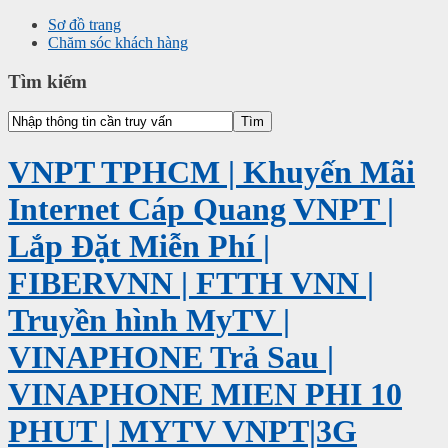
Sơ đồ trang
Chăm sóc khách hàng
Tìm kiếm
VNPT TPHCM | Khuyến Mãi
Internet Cáp Quang VNPT |
Lắp Đặt Miễn Phí |
FIBERVNN | FTTH VNN |
Truyền hình MyTV |
VINAPHONE Trả Sau |
VINAPHONE MIEN PHI 10
PHUT | MYTV VNPT|3G