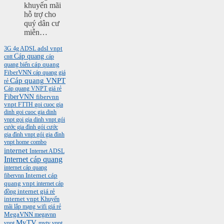
khuyến mãi
hỗ trợ cho
quý dân cư
miễn…
3G
4g
ADSL
adsl vnpt
Cáp quang
cntt
cáp
cáp quang
quang biển
FiberVNN
cáp quang giá
Cáp quang VNPT
rẻ
Cáp quang VNPT giá rẻ
FiberVNN
fibervnn
vnpt
FTTH
goi cuoc gia
dinh
goi cuoc gia dinh
vnpt
goi gia dinh vnpt
gói
cước gia đình
gói cước
gia đình vnpt
gói gia đình
vnpt
home combo
internet
Internet ADSL
Internet cáp quang
internet cáp quang
Internet cáp
fibervnn
quang vnpt
internet cáp
internet giá rẻ
đồng
internet vnpt
Khuyến
mãi
lắp mạng wifi giá rẻ
MegaVNN
megavnn
MyTV
vnpt
mytv vnpt