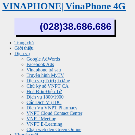
VINAPHONE| VinaPhone 4G
(028)38.686.686
Trang chủ
Giới thiệu
Dịch vụ
Google AdWords
Facebook Ads
Vinaphone trả sau
Truyền hình MyTV
Dịch vụ giá trị gia tăng
Chữ ký số VNPT CA
Hoá Đơn Điện Tử
Dịch vụ 1800/1900
Các Dịch Vụ IDC
Dịch Vụ VNPT Pharmacy
VNPT Cloud Contact Center
VNPT Meeting
VNPT E-Learning
Chặn web đen Green Online
Khuyến mãi