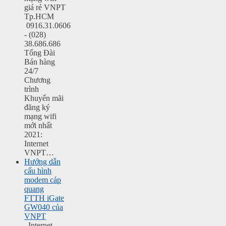
giá rẻ VNPT
Tp.HCM
0916.31.0606
- (028)
38.686.686
Tổng Đài
Bán hàng
24/7
Chương
trình
Khuyến mãi
đăng ký
mạng wifi
mới nhất
2021:
Internet
VNPT…
Hướng dẫn
cấu hình
modem cáp
quang
FTTH iGate
GW040 của
VNPT
Internet