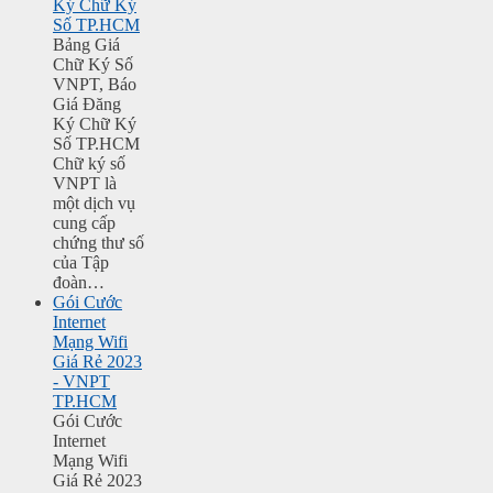
Ký Chữ Ký
Số TP.HCM
Bảng Giá
Chữ Ký Số
VNPT, Báo
Giá Đăng
Ký Chữ Ký
Số TP.HCM
Chữ ký số
VNPT là
một dịch vụ
cung cấp
chứng thư số
của Tập
đoàn…
Gói Cước
Internet
Mạng Wifi
Giá Rẻ 2023
- VNPT
TP.HCM
Gói Cước
Internet
Mạng Wifi
Giá Rẻ 2023