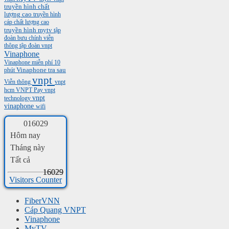
truyền hình chất
lượng cao
truyền hình
cáp chất lượng cao
truyền hình mytv
tập
đoàn bưu chính viễn
thông
tập đoàn vnpt
Vinaphone
Vinaphone miễn phí 10
phút
Vinaphone tra sau
vnpt
Viễn thông
vnpt
hcm
VNPT Pay
vnpt
vnpt
technology
vinaphone
wifi
0
1
6
0
2
9
Hôm nay
Tháng này
Tất cả
16029
16029
16029
Visitors Counter
FiberVNN
Cáp Quang VNPT
Vinaphone
MyTV