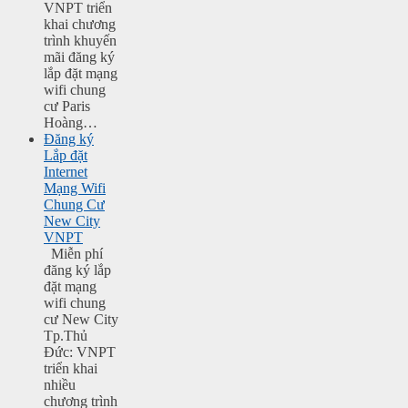
VNPT triển
khai chương
trình khuyến
mãi đăng ký
lắp đặt mạng
wifi chung
cư Paris
Hoàng…
Đăng ký
Lắp đặt
Internet
Mạng Wifi
Chung Cư
New City
VNPT
Miễn phí
đăng ký lắp
đặt mạng
wifi chung
cư New City
Tp.Thủ
Đức: VNPT
triển khai
nhiều
chương trình