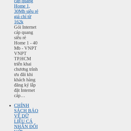
cáp quang
Home 1,
30Mb siêu rẻ
giá chỉ từ
162k
Gói Internet
cáp quang
siêu rẻ
Home 1 - 40
Mb - VNPT
VNPT
TP.HCM
triển khai
chương trình
ưu đãi khi
khách hàng
đăng ký lắp
đặt Internet
cáp…
CHÍNH
SÁCH BẢO
VỆ DỮ
LIỆU CÁ
NHÂN ĐỐI