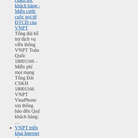
chăm sóc
khách hàng -
Miễn cước
cuộc gọi từ
ĐTCĐ của
VNPT
Tổng đài hỗ
trợ dịch vụ
viễn thông
VNPT Toàn
Quốc
18001166 -
Miễn phí
mọi mạng
Tổng Đài
CSKH
18001166
VNPT
VinaPhone
xin thông
báo đến Quý
khách hàng:
…
VNPT triển
khai Internet