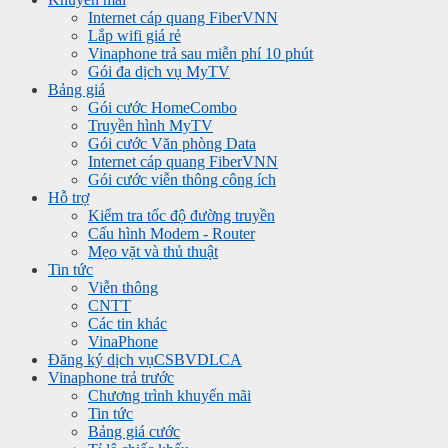
Internet cáp quang FiberVNN
Lắp wifi giá rẻ
Vinaphone trả sau miễn phí 10 phút
Gói đa dịch vụ MyTV
Bảng giá
Gói cước HomeCombo
Truyền hình MyTV
Gói cước Văn phòng Data
Internet cáp quang FiberVNN
Gói cước viễn thông công ích
Hỗ trợ
Kiểm tra tốc độ đường truyền
Cấu hình Modem - Router
Mẹo vặt và thủ thuật
Tin tức
Viễn thông
CNTT
Các tin khác
VinaPhone
Đăng ký dịch vụ
CSBVDLCA
Vinaphone trả trước
Chương trình khuyến mãi
Tin tức
Bảng giá cước