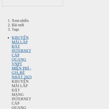
Xem nhiều
Bài mới
Tags
KHUYẾN
MÃI LẮP
ĐẶT
INTERNET
CÁP
QUANG
VNPT
MIỄN PHÍ -
GIÁ RẺ
NHẤT 2023
KHUYẾN
MÃI LẮP
ĐẶT
MẠNG
INTERNET
CÁP
QUANG