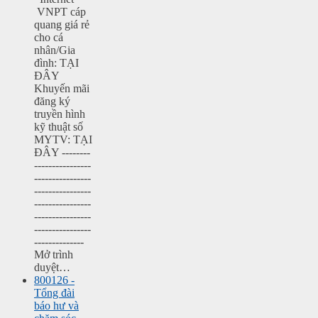
VNPT cáp
quang giá rẻ
cho cá
nhân/Gia
đình: TẠI
ĐÂY
Khuyến mãi
đăng ký
truyền hình
kỹ thuật số
MYTV: TẠI
ĐÂY --------
----------------
----------------
----------------
----------------
----------------
----------------
--------------
Mở trình
duyệt…
800126 -
Tổng đài
báo hư và