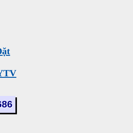
Đặt
MYTV
686