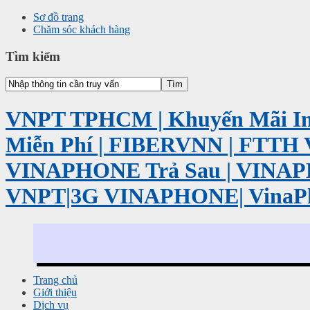
Sơ đồ trang
Chăm sóc khách hàng
Tìm kiếm
VNPT TPHCM | Khuyến Mãi Int
Miễn Phí | FIBERVNN | FTTH 
VINAPHONE Trả Sau | VINA
VNPT|3G VINAPHONE| VinaP
Trang chủ
Giới thiệu
Dịch vụ