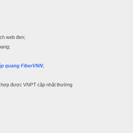
ách web đen;
mạng;
cáp quang FiberVNN
;
ù hợp được VNPT cập nhật thường