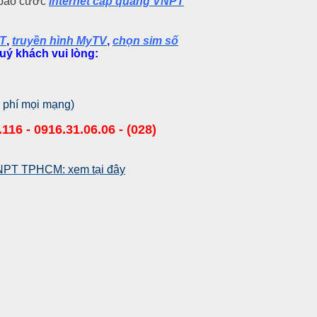
 báo cước
internet cáp quang VNPT
PT
,
truyền hình MyTV
,
chọn sim số
uý khách vui lòng:
 phí mọi mạng)
116 - 0916.31.06.06 - (028)
VNPT TPHCM: xem tại đây