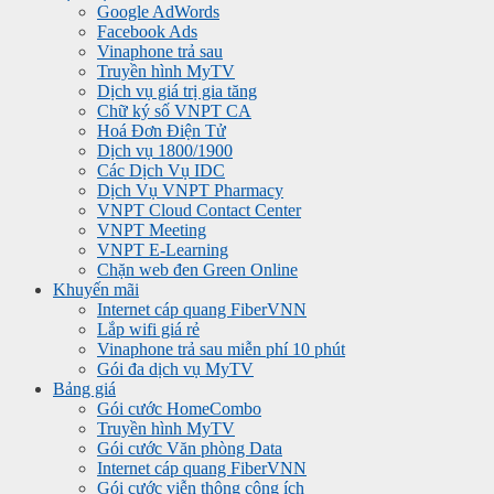
Google AdWords
Facebook Ads
Vinaphone trả sau
Truyền hình MyTV
Dịch vụ giá trị gia tăng
Chữ ký số VNPT CA
Hoá Đơn Điện Tử
Dịch vụ 1800/1900
Các Dịch Vụ IDC
Dịch Vụ VNPT Pharmacy
VNPT Cloud Contact Center
VNPT Meeting
VNPT E-Learning
Chặn web đen Green Online
Khuyến mãi
Internet cáp quang FiberVNN
Lắp wifi giá rẻ
Vinaphone trả sau miễn phí 10 phút
Gói đa dịch vụ MyTV
Bảng giá
Gói cước HomeCombo
Truyền hình MyTV
Gói cước Văn phòng Data
Internet cáp quang FiberVNN
Gói cước viễn thông công ích