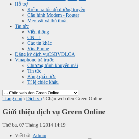
Hỗ trợ
Kiểm tra tốc độ đường truyền
Cấu hình Modem - Router
Mẹo vặt và thủ thuật
Tin tức
Viễn thông
CNTT
Các tin khác
VinaPhone
Đăng ký dịch vụ
CSBVDLCA
Vinaphone trả trước
Chương trình khuyến mãi
Tin tức
Bảng giá cước
Tỉ lệ chiếc khấu
Trang chủ
\
Dịch vụ
\
Chặn web đen Green Online
Giới thiệu dịch vụ Green Online
Thứ ba, 07 Tháng 1 2014 14:19
Viết bởi
Admin