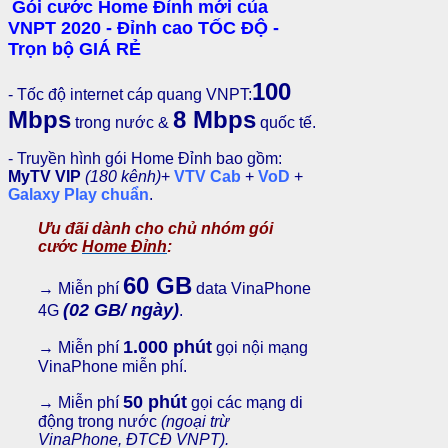
Gói cước Home Đỉnh mới của
VNPT 2020 - Đỉnh cao TỐC ĐỘ -
Trọn bộ GIÁ RẺ
100
- Tốc độ internet cáp quang VNPT:
Mbps
8 Mbps
trong nước &
quốc tế.
- Truyền hình gói Home Đỉnh bao gồm:
MyTV VIP
(
180 kênh)
+
VTV Cab
+
VoD
+
Galaxy Play chuẩn
.
Ưu đãi dành cho chủ nhóm gói
cước
Home Đỉnh
:
60 GB
→
Miễn phí
data VinaPhone
(02 GB/ ngày)
4G
.
1.000 phút
→ Miễn phí
gọi nội mạng
VinaPhone miễn phí.
50 phút
→ Miễn phí
g
ọi các mạng di
động trong nước
(ngoại trừ
VinaPhone, ĐTCĐ VNPT).