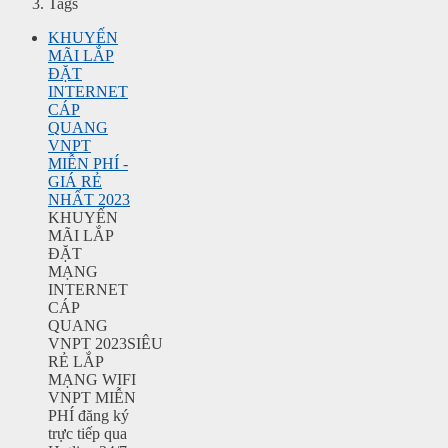
Tags
KHUYẾN
MÃI LẮP
ĐẶT
INTERNET
CÁP
QUANG
VNPT
MIỄN PHÍ -
GIÁ RẺ
NHẤT 2023
KHUYẾN
MÃI LẮP
ĐẶT
MẠNG
INTERNET
CÁP
QUANG
VNPT 2023SIÊU
RẺ LẮP
MẠNG WIFI
VNPT MIỄN
PHÍ đăng ký
trực tiếp qua