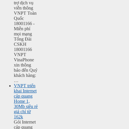
trợ dịch vụ
viễn thông
VNPT Toàn
Quốc
18001166 -
Miễn phí
mọi mạng
Tổng Đài
CSKH
18001166
VNPT
VinaPhone
xin thông
báo đến Quý
khách hàng:
…
VNPT triển
khai Internet
cáp quang
Home 1,
30Mb siêu rẻ
giá chỉ từ
162k
Gói Internet
cáp quang