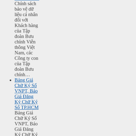
Chính sách
bảo vệ dữ
liệu cá nhân
đối với
Khách hàng
của Tập
đoàn Bưu
chính Viễn
thông Việt
Nam, các
Công ty con
của Tập
đoàn Bưu
chính…
Bảng Giá
Chữ Ký Số
VNPT, Báo
Giá Đăng
Ký Chữ Ký
Số TP.HCM
Bảng Giá
Chữ Ký Số
VNPT, Báo
Giá Đăng
Ký Chữ Ký