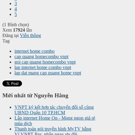
3
4
5
(1 Bình chọn)
Xem
17924
lần
Đăng tại
Viễn thông
Tag
internet home combo
cap quang homecombo vnpt
goi cap quang homecombo vnpt
lap internet home combo vnpt
lap dat mang cap quang home vnpt
Mới nhất từ Nguyễn Hằng
VNPT ký kết hợp tác chuyển đổi số cùng
UBND Quận 10 TP.HCM
Lắp internet Home On - Mạng ngon giá rẻ
mùa dịch
Thanh toán gói truyền hình MyTV bằng
Ví VNPT Pay, nhận ngay ưu đãi