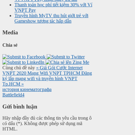
Thanh toán học phí tiết kiệm 30% với Ví
VNPT Pay
Truyền hình MyTV thu hút giới trẻ với
Gameshow tương tác hấp dẫn
Media
Chia sẻ
Cùng chủ đề này
« Giá Gói Cước Internet
VNPT 2020 Mạng Wifi VNPT TPHCM
Đăng
ký lắp mạng wifi và truyền hình VNPT
Tp.HCM »
история кинематографа
Battlefield4
Gửi bình luận
Hãy nhập đầy đủ các thông tin yêu cầu trong ô
có dấu (*). Không được phép sử dụng mã
HTML.