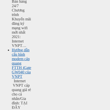
Bán hàng
24/7
Chương
trình
Khuyến mãi
đăng ký
mạng wifi
mới nhất
2021:
Internet
VNPT…
Hướng dẫn
cấu hình
modem cáp
quang
FTTH iGate
GW040 của
VNPT
Internet
VNPT cáp
quang giá rẻ
cho cá
nhân/Gia
đình: TẠI
ĐÂY