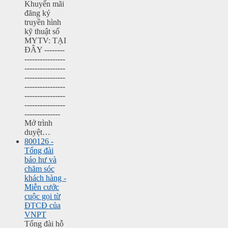
Khuyến mãi
đăng ký
truyền hình
kỹ thuật số
MYTV: TẠI
ĐÂY --------
----------------
----------------
----------------
----------------
----------------
----------------
--------------
Mở trình
duyệt…
800126 -
Tổng đài
báo hư và
chăm sóc
khách hàng -
Miễn cước
cuộc gọi từ
ĐTCĐ của
VNPT
Tổng đài hỗ