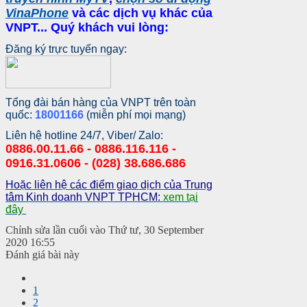
VinaPhone
và các dịch vụ khác của
VNPT... Quý khách vui lòng:
Đăng ký trực tuyến ngay:
Tổng đài bán hàng của VNPT trên toàn
quốc:
18001166
(miễn phí mọi mạng)
Liên hệ hotline 24/7, Viber/ Zalo:
0886.00.11.66 - 0886.116.116 -
0916.31.0606 - (028) 38.686.686
Hoặc liên hệ các điểm giao dịch của Trung
tâm Kinh doanh VNPT TPHCM:
xem tại
đây
Chỉnh sửa lần cuối vào Thứ tư, 30 September
2020 16:55
Đánh giá bài này
1
2