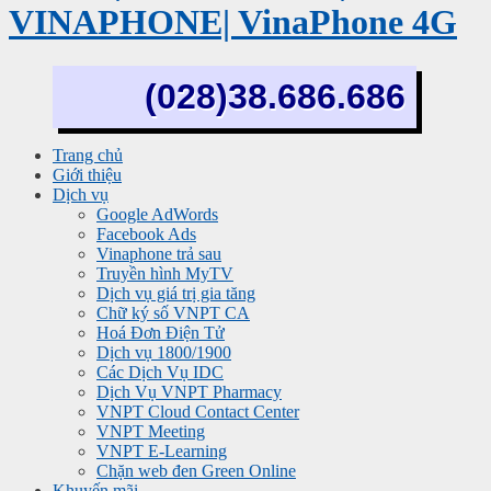
VINAPHONE| VinaPhone 4G
(028)38.686.686
Trang chủ
Giới thiệu
Dịch vụ
Google AdWords
Facebook Ads
Vinaphone trả sau
Truyền hình MyTV
Dịch vụ giá trị gia tăng
Chữ ký số VNPT CA
Hoá Đơn Điện Tử
Dịch vụ 1800/1900
Các Dịch Vụ IDC
Dịch Vụ VNPT Pharmacy
VNPT Cloud Contact Center
VNPT Meeting
VNPT E-Learning
Chặn web đen Green Online
Khuyến mãi