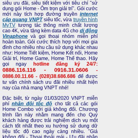
siêu ưu đãi, siêu tiết kiệm với tiêu chí "sử
dụng gói Home - Ôm trọn giải trí". Gói cước
mới này tích hợp đường truyền
internet
cáp quang VNPT
siêu tốc, vừa
truyền hình
MyTV
tương tác thông minh chất lượng
cao 4K, vừa tặng kèm data 4G cho
di động
Vinaphone
và gọi thoại nhóm miễn phí
hoàn toàn. Gói cước thích hợp với mọi gia
đình cho nhiều nhu cầu sử dụng khác nhau
như: Home Tiết kiệm, Home Kết nối, Home
Giải trí, Home Game, Home Thể thao. Hãy
gọi ngay
hotline đăng ký 24/7:
0886.116.116 - 0916.31.0606
-
0886.00.11.66 -
(028)38.686.686
để được
tư vấn chính sách ưu đãi nhiều nhất hiện
nay của nhà mạng VNPT nhé!
Đặc biệt, từ ngày 01/03/2020 VNPT miễn
phí
nhân đôi tốc độ
cho tất cả các gói
Home Combo với giá không đổi. Chương
trình lần này nhằm mang đến cho Quý
khách hàng được trải nghiệm dịch vụ một
cách tốt nhất theo xu hướng sử dung dữ
liệu tốc độ cao ngày càng nhiều. "Giá
không đổi - Thoại thoải mái - Ưu đãi nhân