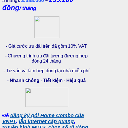
3.588.000
3 tháng):
~
đồng
/ tháng
- Giá cước ưu đãi trên đã gồm 10% VAT
- Chương trình ưu đãi tương đương hợp
đồng 24 tháng
- Tư vấn và làm hợp đồng tại nhà miễn phí
- Nhanh chóng - Tiết kiệm - Hiệu quả
Để
đăng ký gói Home Combo của
VNPT
,
lắp internet cáp quang
,
truyền hình MyTV
,
chọn số di động