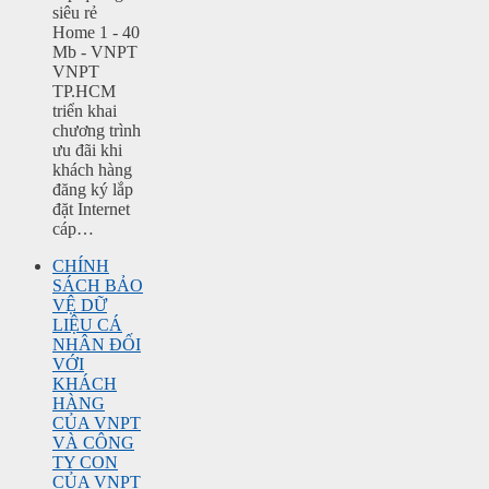
siêu rẻ
Home 1 - 40
Mb - VNPT
VNPT
TP.HCM
triển khai
chương trình
ưu đãi khi
khách hàng
đăng ký lắp
đặt Internet
cáp…
CHÍNH
SÁCH BẢO
VỆ DỮ
LIỆU CÁ
NHÂN ĐỐI
VỚI
KHÁCH
HÀNG
CỦA VNPT
VÀ CÔNG
TY CON
CỦA VNPT