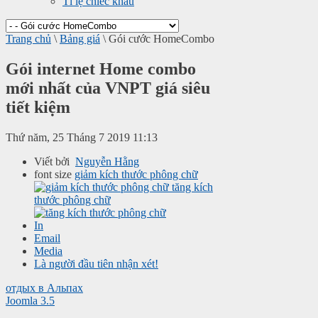
Tỉ lệ chiếc khấu
Trang chủ
\
Bảng giá
\
Gói cước HomeCombo
Gói internet Home combo
mới nhất của VNPT giá siêu
tiết kiệm
Thứ năm, 25 Tháng 7 2019 11:13
Viết bởi
Nguyễn Hằng
font size
giảm kích thước phông chữ
tăng kích
thước phông chữ
In
Email
Media
Là người đầu tiên nhận xét!
отдых в Альпах
Joomla 3.5