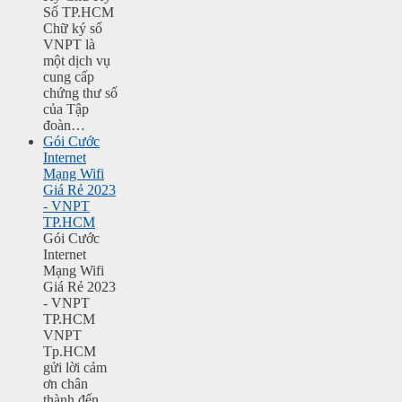
Số TP.HCM
Chữ ký số
VNPT là
một dịch vụ
cung cấp
chứng thư số
của Tập
đoàn…
Gói Cước
Internet
Mạng Wifi
Giá Rẻ 2023
- VNPT
TP.HCM
Gói Cước
Internet
Mạng Wifi
Giá Rẻ 2023
- VNPT
TP.HCM
VNPT
Tp.HCM
gửi lời cảm
ơn chân
thành đến