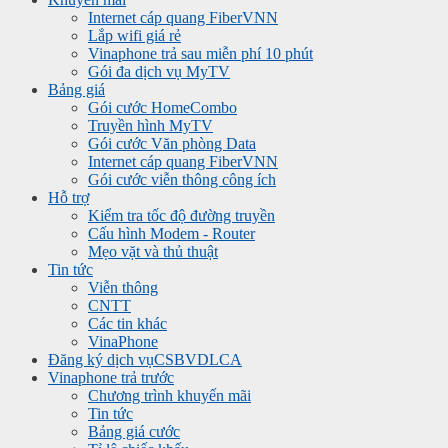
Internet cáp quang FiberVNN
Lắp wifi giá rẻ
Vinaphone trả sau miễn phí 10 phút
Gói đa dịch vụ MyTV
Bảng giá
Gói cước HomeCombo
Truyền hình MyTV
Gói cước Văn phòng Data
Internet cáp quang FiberVNN
Gói cước viễn thông công ích
Hỗ trợ
Kiểm tra tốc độ đường truyền
Cấu hình Modem - Router
Mẹo vặt và thủ thuật
Tin tức
Viễn thông
CNTT
Các tin khác
VinaPhone
Đăng ký dịch vụ
CSBVDLCA
Vinaphone trả trước
Chương trình khuyến mãi
Tin tức
Bảng giá cước