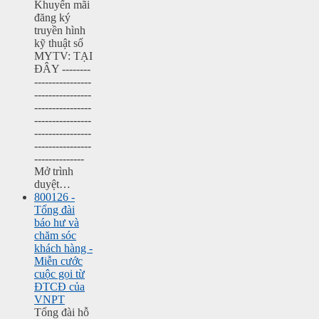
Khuyến mãi
đăng ký
truyền hình
kỹ thuật số
MYTV: TẠI
ĐÂY --------
----------------
----------------
----------------
----------------
----------------
----------------
--------------
Mở trình
duyệt…
800126 -
Tổng đài
báo hư và
chăm sóc
khách hàng -
Miễn cước
cuộc gọi từ
ĐTCĐ của
VNPT
Tổng đài hỗ