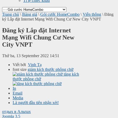
Tỉ lệ chiếc khấu
Trang chủ
\
Bảng giá
\
Gói cước HomeCombo
\
Viễn thông
\
Đăng
ký Lắp đặt Internet Mạng Wifi Chung Cư New City VNPT
Đăng ký Lắp đặt Internet
Mạng Wifi Chung Cư New
City VNPT
Thứ ba, 13 September 2022 14:51
Viết bởi
Vinh Tạ
font size
giảm kích thước phông chữ
tăng kích
thước phông chữ
In
Email
Media
Là người đầu tiên nhận xét!
отдых в Альпах
Joomla 3.5