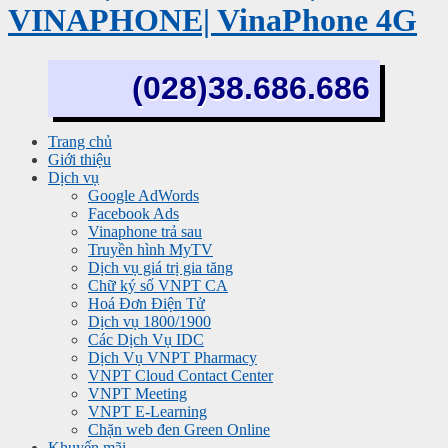
VINAPHONE| VinaPhone 4G
(028)38.686.686
Trang chủ
Giới thiệu
Dịch vụ
Google AdWords
Facebook Ads
Vinaphone trả sau
Truyền hình MyTV
Dịch vụ giá trị gia tăng
Chữ ký số VNPT CA
Hoá Đơn Điện Tử
Dịch vụ 1800/1900
Các Dịch Vụ IDC
Dịch Vụ VNPT Pharmacy
VNPT Cloud Contact Center
VNPT Meeting
VNPT E-Learning
Chặn web đen Green Online
Khuyến mãi