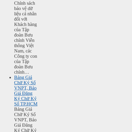
Chính sách
bảo vệ dữ
liệu cá nhân
đối với
Khách hàng
của Tập
đoàn Bưu
chính Viễn
thông Việt
Nam, các
Công ty con
của Tập
đoàn Bưu
chính…
Bảng Giá
Chữ Ký Số
VNPT, Báo
Giá Đăng
Ký Chữ Ký
Số TP.HCM
Bảng Giá
Chữ Ký Số
VNPT, Báo
Giá Đăng
Ký Chữ Ký