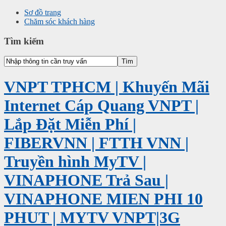
Sơ đồ trang
Chăm sóc khách hàng
Tìm kiếm
VNPT TPHCM | Khuyến Mãi
Internet Cáp Quang VNPT |
Lắp Đặt Miễn Phí |
FIBERVNN | FTTH VNN |
Truyền hình MyTV |
VINAPHONE Trả Sau |
VINAPHONE MIEN PHI 10
PHUT | MYTV VNPT|3G