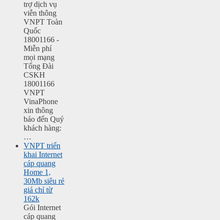
trợ dịch vụ
viễn thông
VNPT Toàn
Quốc
18001166 -
Miễn phí
mọi mạng
Tổng Đài
CSKH
18001166
VNPT
VinaPhone
xin thông
báo đến Quý
khách hàng:
…
VNPT triển
khai Internet
cáp quang
Home 1,
30Mb siêu rẻ
giá chỉ từ
162k
Gói Internet
cáp quang