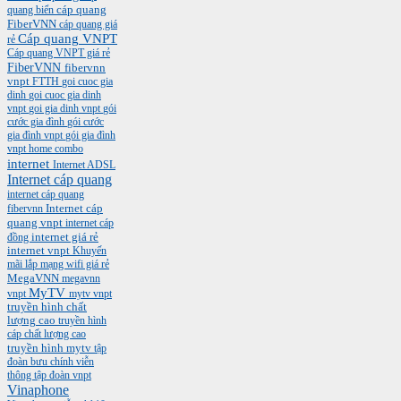
cáp quang
quang biển
FiberVNN
cáp quang giá
Cáp quang VNPT
rẻ
Cáp quang VNPT giá rẻ
FiberVNN
fibervnn
vnpt
FTTH
goi cuoc gia
dinh
goi cuoc gia dinh
vnpt
goi gia dinh vnpt
gói
cước gia đình
gói cước
gia đình vnpt
gói gia đình
vnpt
home combo
internet
Internet ADSL
Internet cáp quang
internet cáp quang
Internet cáp
fibervnn
quang vnpt
internet cáp
internet giá rẻ
đồng
internet vnpt
Khuyến
mãi
lắp mạng wifi giá rẻ
MegaVNN
megavnn
MyTV
vnpt
mytv vnpt
truyền hình chất
lượng cao
truyền hình
cáp chất lượng cao
truyền hình mytv
tập
đoàn bưu chính viễn
thông
tập đoàn vnpt
Vinaphone