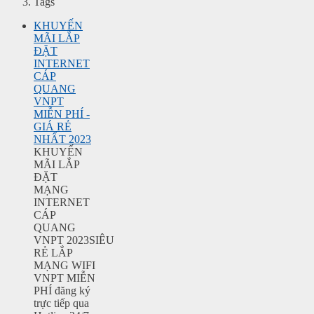
Tags
KHUYẾN
MÃI LẮP
ĐẶT
INTERNET
CÁP
QUANG
VNPT
MIỄN PHÍ -
GIÁ RẺ
NHẤT 2023
KHUYẾN
MÃI LẮP
ĐẶT
MẠNG
INTERNET
CÁP
QUANG
VNPT 2023SIÊU
RẺ LẮP
MẠNG WIFI
VNPT MIỄN
PHÍ đăng ký
trực tiếp qua