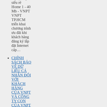
siêu rẻ
Home 1 - 40
Mb - VNPT
VNPT
TP.HCM
triển khai
chương trình
ưu đãi khi
khách hàng
đăng ký lắp
đặt Internet
cáp…
CHÍNH
SÁCH BẢO
VỆ DỮ
LIỆU CÁ
NHÂN ĐỐI
VỚI
KHÁCH
HÀNG
CỦA VNPT
VÀ CÔNG
TY CON
CỦA VNPT