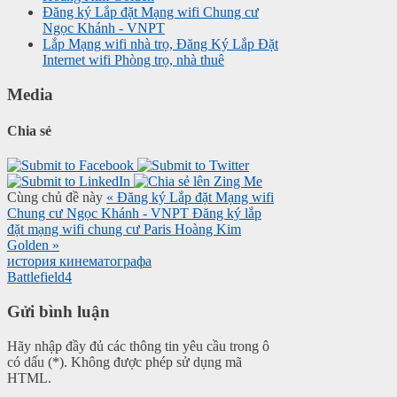
Đăng ký Lắp đặt Mạng wifi Chung cư
Ngọc Khánh - VNPT
Lắp Mạng wifi nhà trọ, Đăng Ký Lắp Đặt
Internet wifi Phòng trọ, nhà thuê
Media
Chia sẻ
Cùng chủ đề này
« Đăng ký Lắp đặt Mạng wifi
Chung cư Ngọc Khánh - VNPT
Đăng ký lắp
đặt mạng wifi chung cư Paris Hoàng Kim
Golden »
история кинематографа
Battlefield4
Gửi bình luận
Hãy nhập đầy đủ các thông tin yêu cầu trong ô
có dấu (*). Không được phép sử dụng mã
HTML.