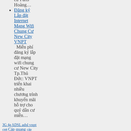
Hoàng…
Đăng ký
Lắp đặt
Internet
Mạng Wifi
Chung Cư
New City
VNPT
Miễn phí
đăng ký lắp
đặt mạng
wifi chung
cư New City
Tp.Thủ
Đức: VNPT
triển khai
nhiều
chương trình
khuyến mãi
hỗ trợ cho
quý dân cư
miễn…
3G
4g
ADSL
adsl vnpt
Cáp quang
cntt
cáp