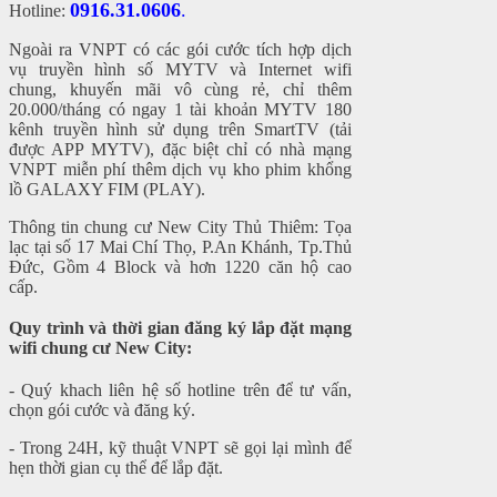
0916.31.0606
.
Hotline:
Ngoài ra VNPT có các gói cước tích hợp dịch
vụ truyền hình số MYTV và Internet wifi
chung, khuyến mãi vô cùng rẻ, chỉ thêm
20.000/tháng có ngay 1 tài khoản MYTV 180
kênh truyền hình sử dụng trên SmartTV (tải
được APP MYTV), đặc biệt chỉ có nhà mạng
VNPT miễn phí thêm dịch vụ kho phim khổng
lồ GALAXY FIM (PLAY).
Thông tin chung cư New City Thủ Thiêm: Tọa
lạc tại số 17 Mai Chí Thọ, P.An Khánh, Tp.Thủ
Đức, Gồm 4 Block và hơn 1220 căn hộ cao
cấp.
Quy trình và thời gian đăng ký lắp đặt mạng
wifi chung cư New City:
- Quý khach liên hệ số hotline trên để tư vấn,
chọn gói cước và đăng ký.
- Trong 24H, kỹ thuật VNPT sẽ gọi lại mình để
hẹn thời gian cụ thể để lắp đặt.