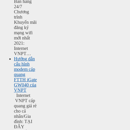
Bán hàng
24/7
Chương
trình
Khuyến mãi
đăng ký
mạng wifi
mới nhất
2021:
Internet
VNPT…
Hướng dẫn
cấu hình
modem cáp
quang
FTTH iGate
GW040 của
VNPT
Internet
VNPT cáp
quang giá rẻ
cho cá
nhân/Gia
đình: TẠI
ĐÂY