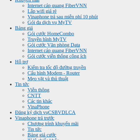
Internet cáp quang FiberVNN
Lắp wifi giá rẻ
Vinaphone trả sau miễn phí 10 phút
Gói đa dịch vụ MyTV
Bảng giá
Gói cước HomeCombo
Truyền hình MyTV
Gói cước Văn phòng Data
Internet cáp quang FiberVNN
Gói cước viễn thông công ích
Hỗ trợ
Kiểm tra tốc độ đường truyền
Cấu hình Modem - Router
Mẹo vặt và thủ thuật
Tin tức
Viễn thông
CNTT
Các tin khác
VinaPhone
Đăng ký dịch vụ
CSBVDLCA
Vinaphone trả trước
Chương trình khuyến mãi
Tin tức
Bảng giá cước