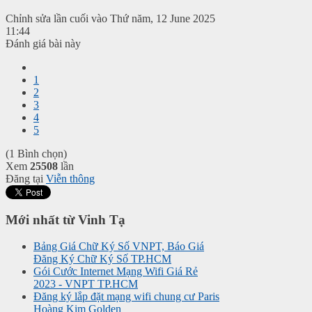
Chỉnh sửa lần cuối vào Thứ năm, 12 June 2025
11:44
Đánh giá bài này
1
2
3
4
5
(1 Bình chọn)
Xem
25508
lần
Đăng tại
Viễn thông
Mới nhất từ Vinh Tạ
Bảng Giá Chữ Ký Số VNPT, Báo Giá
Đăng Ký Chữ Ký Số TP.HCM
Gói Cước Internet Mạng Wifi Giá Rẻ
2023 - VNPT TP.HCM
Đăng ký lắp đặt mạng wifi chung cư Paris
Hoàng Kim Golden