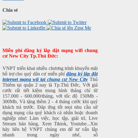
Chia sẻ
Miễn phí đăng ký lắp đặt mạng wifi chung
cư New City Tp.Thủ Đức:
VNPT triển khai nhiều chương trình khuyến mãi
hỗ trợ cho quý dân cư miễn phí
đăng ký lắp đặt
internet mạng wii tại chung cư New City
Thủ
Thiêm tại quận 2 nay là Tp.Thủ Đức, Với giá
cước rất tiết kiệm trung bình tháng chỉ từ
157.000 - 600.000/tháng, với tốc độ 150Mb -
300Mb, Và tặng thêm 2 - 4 tháng cước khi quý
khách trả trước. Đáp ứng tốt mọi nhu cầu sử
dụng mạng của quý khách cá nhân hoặc doanh
nghiệp như: Làm việc, học tập, giải trí, Live
Stream bán hàng, Xem Tiktok, Youtube...Xin
hãy liên hệ VNPT chúng em để tư vấn lắp
nhanh trong ngày nhé, số