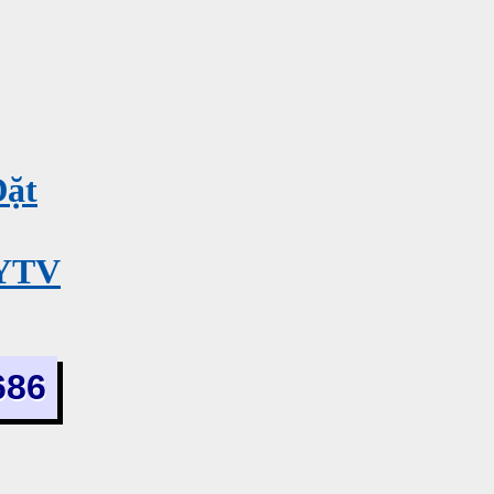
Đặt
MYTV
686