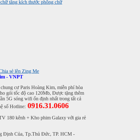
tăng kích thước phông chữ
Kim - VNPT
i chung cư Paris Hoàng Kim, miễn phí hòa
 cho gói tốc độ cao 120Mb, Được tặng thêm
ần 5G sóng wifi ổn định nhất trong tất cả
0916.31.0606
ệ số Hotline:
TV 180 kênh + Kho phim Galaxy với gia rẻ
ng Định Của, Tp.Thủ Đức, TP. HCM -