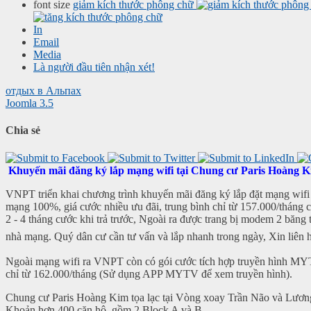
font size
giảm kích thước phông chữ
In
Email
Media
Là người đầu tiên nhận xét!
отдых в Альпах
Joomla 3.5
Chia sẻ
Khuyến mãi đăng ký lắp mạng wifi tại Chung cư Paris Hoàng 
VNPT triển khai chương trình khuyến mãi đăng ký lắp đặt mạng wif
mạng 100%, giá cước nhiều ưu đãi, trung bình chỉ từ 157.000/tháng
2 - 4 tháng cước khi trả trước, Ngoài ra được trang bị modem 2 băng t
nhà mạng. Quý dân cư cần tư vấn và lắp nhanh trong ngày, Xin liên h
Ngoài mạng wifi ra VNPT còn có gói cước tích hợp truyền hình MY
chỉ từ 162.000/tháng (Sử dụng APP MYTV để xem truyền hình).
Chung cư Paris Hoàng Kim tọa lạc tại Vòng xoay Trần Não và Lươ
Khoản hơn 400 căn hộ, gồm 2 Block A và B