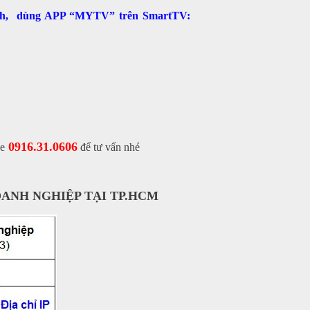
ênh, dùng APP “MYTV” trên SmartTV:
0916.31.0606
ne
để tư vấn nhé
ANH NGHIỆP TẠI TP.HCM