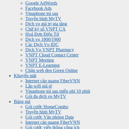
Google AdWords
Facebook Ads
Vinaphone trả sau
Truyền hình MyTV
Dịch vụ giá trị gia tăng
Chữ ký số VNPT CA
Hoá Đơn Điện Tử
Dịch vụ 1800/1900
Các Dịch Vụ IDC
Dịch Vụ VNPT Pharmacy
VNPT Cloud Contact Center
VNPT Meeting
VNPT E-Learning
Chặn web đen Green Online
Khuyến mãi
Internet cáp quang FiberVNN
Lắp wifi giá rẻ
Vinaphone trả sau miễn phí 10 phút
Gói đa dịch vụ MyTV
Bảng giá
Gói cước HomeCombo
Truyền hình MyTV
Gói cước Văn phòng Data
Internet cáp quang FiberVNN
Gói cước viễn thông công ích