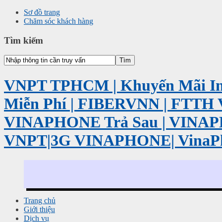
Sơ đồ trang
Chăm sóc khách hàng
Tìm kiếm
VNPT TPHCM | Khuyến Mãi Int
Miễn Phí | FIBERVNN | FTTH 
VINAPHONE Trả Sau | VINA
VNPT|3G VINAPHONE| VinaP
Trang chủ
Giới thiệu
Dịch vụ