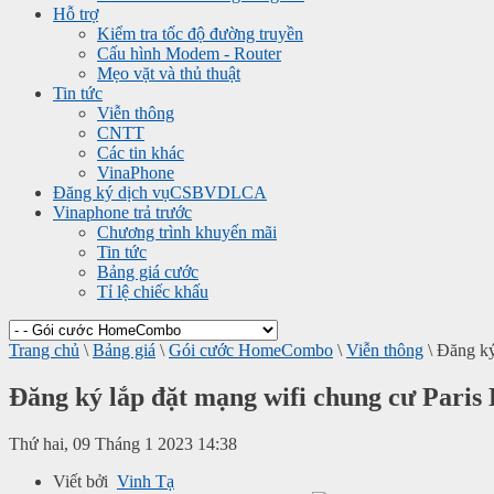
Hỗ trợ
Kiểm tra tốc độ đường truyền
Cấu hình Modem - Router
Mẹo vặt và thủ thuật
Tin tức
Viễn thông
CNTT
Các tin khác
VinaPhone
Đăng ký dịch vụ
CSBVDLCA
Vinaphone trả trước
Chương trình khuyến mãi
Tin tức
Bảng giá cước
Tỉ lệ chiếc khấu
Trang chủ
\
Bảng giá
\
Gói cước HomeCombo
\
Viễn thông
\
Đăng ký
Đăng ký lắp đặt mạng wifi chung cư Pari
Thứ hai, 09 Tháng 1 2023 14:38
Viết bởi
Vinh Tạ