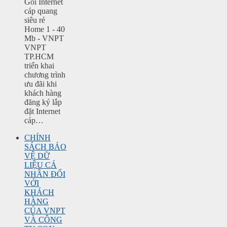
Gói Internet
cáp quang
siêu rẻ
Home 1 - 40
Mb - VNPT
VNPT
TP.HCM
triển khai
chương trình
ưu đãi khi
khách hàng
đăng ký lắp
đặt Internet
cáp…
CHÍNH
SÁCH BẢO
VỆ DỮ
LIỆU CÁ
NHÂN ĐỐI
VỚI
KHÁCH
HÀNG
CỦA VNPT
VÀ CÔNG