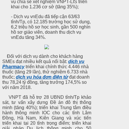
vụ chia sẻ xét nghiệm VNPT-LIS triển
khai cho 1.236 cơ sở (tăng 35%);
- Dịch vụ vnEdu đã tiếp cận 63/63
tỉnh/Tp, có 12.185 trường học sử dụng,
6,2 triệu hồ sơ học sinh, gần 500 nghìn
hồ sơ giáo viên, doanh thu dịch vụ
vnEdu tăng 34%.
Đối với dịch vụ dành cho khách hàng
SMEs đạt nhiều kết quả nổi bật:
dịch vụ
Pharmacy
triển khai chính thức 4.446 nhà
thuốc (tăng 29 lần), thử nghiệm 6.733 nhà
thuốc;
dịch vụ hóa đơn điện tử
đạt doanh
thu 78,24 tỷ đồng, tăng trưởng 174,5% so
với năm 2018.
VNPT đã hỗ trợ 28 UBND tỉnh/Tp khảo
sát, tư vấn xây dựng Đề án đô thị thông
minh (tăng 40%); triển khai Trung tâm điều
hành thông minh IOC cho các tỉnh Lâm
Đồng, Hà Nam, Kiên Giang và xúc tiến
triển khai tại 20 tỉnh trọng điểm; triển khai
giải pháp Du lịch thông minh cho 50