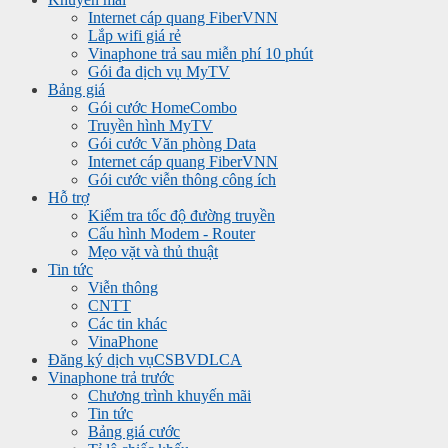
Internet cáp quang FiberVNN
Lắp wifi giá rẻ
Vinaphone trả sau miễn phí 10 phút
Gói đa dịch vụ MyTV
Bảng giá
Gói cước HomeCombo
Truyền hình MyTV
Gói cước Văn phòng Data
Internet cáp quang FiberVNN
Gói cước viễn thông công ích
Hỗ trợ
Kiểm tra tốc độ đường truyền
Cấu hình Modem - Router
Mẹo vặt và thủ thuật
Tin tức
Viễn thông
CNTT
Các tin khác
VinaPhone
Đăng ký dịch vụ
CSBVDLCA
Vinaphone trả trước
Chương trình khuyến mãi
Tin tức
Bảng giá cước