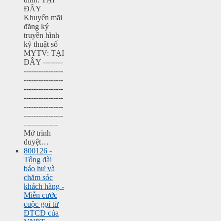
ĐÂY
Khuyến mãi
đăng ký
truyền hình
kỹ thuật số
MYTV: TẠI
ĐÂY --------
----------------
----------------
----------------
----------------
----------------
----------------
--------------
Mở trình
duyệt…
800126 -
Tổng đài
báo hư và
chăm sóc
khách hàng -
Miễn cước
cuộc gọi từ
ĐTCĐ của