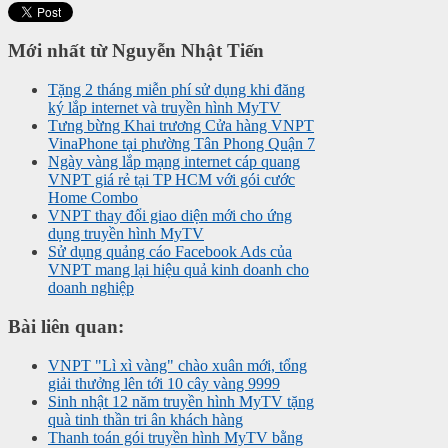
Mới nhất từ Nguyễn Nhật Tiến
Tặng 2 tháng miễn phí sử dụng khi đăng
ký lắp internet và truyền hình MyTV
Tưng bừng Khai trương Cửa hàng VNPT
VinaPhone tại phường Tân Phong Quận 7
Ngày vàng lắp mạng internet cáp quang
VNPT giá rẻ tại TP HCM với gói cước
Home Combo
VNPT thay đổi giao diện mới cho ứng
dụng truyền hình MyTV
Sử dụng quảng cáo Facebook Ads của
VNPT mang lại hiệu quả kinh doanh cho
doanh nghiệp
Bài liên quan:
VNPT "Lì xì vàng" chào xuân mới, tổng
giải thưởng lên tới 10 cây vàng 9999
Sinh nhật 12 năm truyền hình MyTV tặng
quà tinh thần tri ân khách hàng
Thanh toán gói truyền hình MyTV bằng