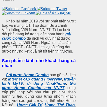
Khép lại năm 2019 với sự phát triển vượt
bậc về mảng ICT, Tập đoàn Bưu chính
Viễn thông Việt Nam - VNPT đã tạo bước
đột phá đáng kể trong việc phát hành
gói
cước Combo
đa dịch vụ duy nhất được
cung cấp tại Việt Nam.
Ngoài ra, các sản
phẩm GTGT - CNTT dịch vụ số cũng đạt
được những kết quả rất tốt trên thị trường.
Sản phẩm dành cho khách hàng cá
nhân
Gói cước Home Combo
bao gồm 3 dịch
vụ:
internet cáp quang FiberVNN
,
truyền
hình MyTV
,
di động VinaPhone
.
Giá
cước Home Combo của VNPT
cung
cấp phù hợp với nhu cầu, phục vụ theo
hành vi tiêu dùng của từng nhóm khách
hàng với các gói cước cụ thể như Home
Kết nối,
Home Giải Trí
,
Home Thể Thao
,