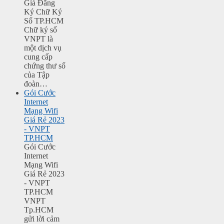
Giá Đăng
Ký Chữ Ký
Số TP.HCM
Chữ ký số
VNPT là
một dịch vụ
cung cấp
chứng thư số
của Tập
đoàn…
Gói Cước
Internet
Mạng Wifi
Giá Rẻ 2023
- VNPT
TP.HCM
Gói Cước
Internet
Mạng Wifi
Giá Rẻ 2023
- VNPT
TP.HCM
VNPT
Tp.HCM
gửi lời cảm