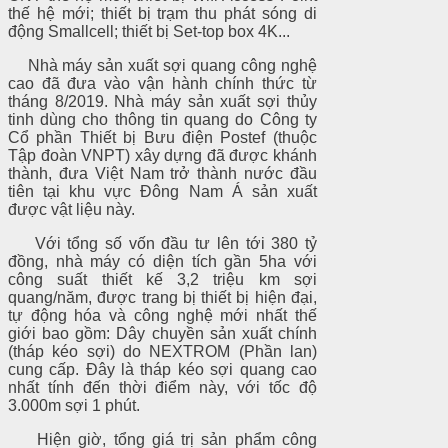
thế hệ mới; thiết bị trạm thu phát sóng di
động Smallcell; thiết bị Set-top box 4K...
Nhà máy sản xuất sợi quang công nghệ
cao đã đưa vào vận hành chính thức từ
tháng 8/2019. Nhà máy sản xuất sợi thủy
tinh dùng cho thông tin quang do Công ty
Cổ phần Thiết bị Bưu điện Postef (thuộc
Tập đoàn VNPT) xây dựng đã được khánh
thành, đưa Việt Nam trở thành nước đầu
tiên tại khu vực Đông Nam Á sản xuất
được vật liệu này.
Với tổng số vốn đầu tư lên tới 380 tỷ
đồng, nhà máy có diện tích gần 5ha với
công suất thiết kế 3,2 triệu km sợi
quang/năm, được trang bị thiết bị hiện đại,
tự động hóa và công nghệ mới nhất thế
giới bao gồm: Dây chuyền sản xuất chính
(tháp kéo sợi) do NEXTROM (Phần lan)
cung cấp. Đây là tháp kéo sợi quang cao
nhất tính đến thời điểm này, với tốc độ
3.000m sợi 1 phút.
Hiện giờ, tổng giá trị sản phẩm công