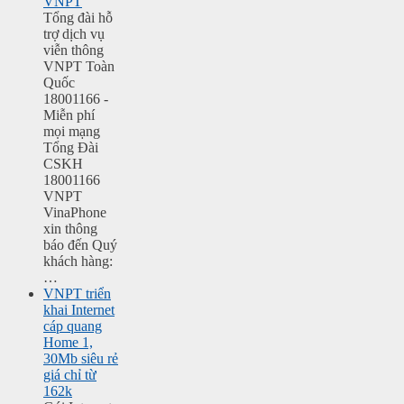
VNPT
Tổng đài hỗ
trợ dịch vụ
viễn thông
VNPT Toàn
Quốc
18001166 -
Miễn phí
mọi mạng
Tổng Đài
CSKH
18001166
VNPT
VinaPhone
xin thông
báo đến Quý
khách hàng:
…
VNPT triển
khai Internet
cáp quang
Home 1,
30Mb siêu rẻ
giá chỉ từ
162k