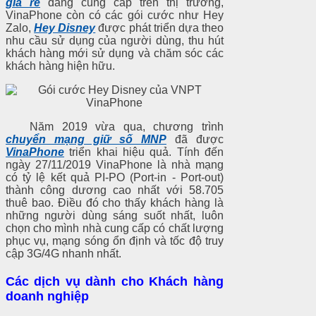
giá rẻ
đang cung cấp trên thị trường,
VinaPhone còn có các gói cước như Hey
Zalo,
Hey Disney
được phát triển dựa theo
nhu cầu sử dụng của người dùng, thu hút
khách hàng mới sử dụng và chăm sóc các
khách hàng hiện hữu.
Năm 2019 vừa qua, chương trình
chuyển mạng giữ số MNP
đã được
VinaPhone
triển khai hiệu quả. Tính đến
ngày 27/11/2019 VinaPhone là nhà mạng
có tỷ lệ kết quả PI-PO (Port-in - Port-out)
thành công dương cao nhất với 58.705
thuê bao. Điều đó cho thấy khách hàng là
những người dùng sáng suốt nhất, luô
n
chọn cho mình nhà cung cấp có chất lượng
phục vụ, mạng sóng ổn định và tốc độ truy
cập 3G/4G nhanh nhấ
t.
Các dịch vụ dành cho Khách hàng
doanh nghiệp