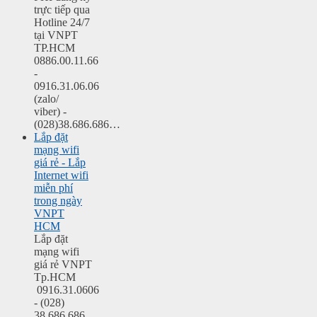
trực tiếp qua
Hotline 24/7
tại VNPT
TP.HCM
0886.00.11.66
-
0916.31.06.06
(zalo/
viber) -
(028)38.686.686…
Lắp đặt
mạng wifi
giá rẻ - Lắp
Internet wifi
miễn phí
trong ngày
VNPT
HCM
Lắp đặt
mạng wifi
giá rẻ VNPT
Tp.HCM
0916.31.0606
- (028)
38.686.686