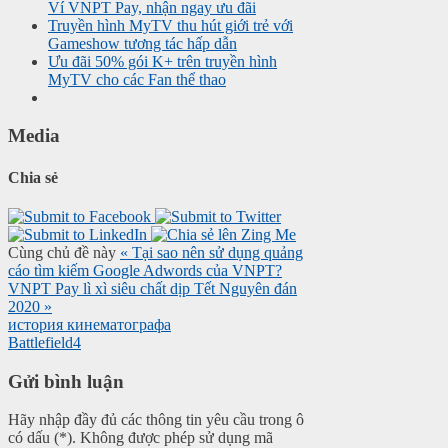
Ví VNPT Pay, nhận ngay ưu đãi
Truyền hình MyTV thu hút giới trẻ với
Gameshow tương tác hấp dẫn
Ưu đãi 50% gói K+ trên truyền hình
MyTV cho các Fan thể thao
Media
Chia sẻ
Cùng chủ đề này
« Tại sao nên sử dụng quảng
cáo tìm kiếm Google Adwords của VNPT?
VNPT Pay lì xì siêu chất dịp Tết Nguyên đán
2020 »
история кинематографа
Battlefield4
Gửi bình luận
Hãy nhập đầy đủ các thông tin yêu cầu trong ô
có dấu (*). Không được phép sử dụng mã