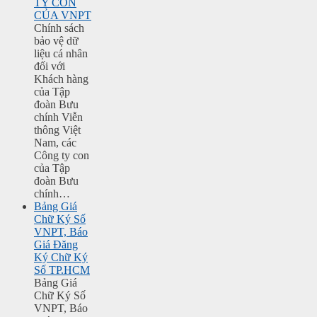
TY CON
CỦA VNPT
Chính sách
bảo vệ dữ
liệu cá nhân
đối với
Khách hàng
của Tập
đoàn Bưu
chính Viễn
thông Việt
Nam, các
Công ty con
của Tập
đoàn Bưu
chính…
Bảng Giá
Chữ Ký Số
VNPT, Báo
Giá Đăng
Ký Chữ Ký
Số TP.HCM
Bảng Giá
Chữ Ký Số
VNPT, Báo