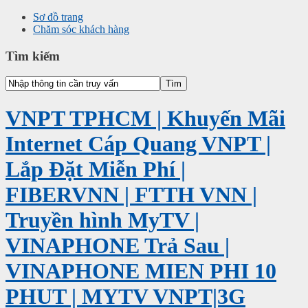
Sơ đồ trang
Chăm sóc khách hàng
Tìm kiếm
VNPT TPHCM | Khuyến Mãi
Internet Cáp Quang VNPT |
Lắp Đặt Miễn Phí |
FIBERVNN | FTTH VNN |
Truyền hình MyTV |
VINAPHONE Trả Sau |
VINAPHONE MIEN PHI 10
PHUT | MYTV VNPT|3G