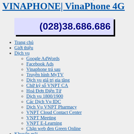
VINAPHONE| VinaPhone 4G
(028)38.686.686
Trang chủ
Giới thiệu
Dịch vụ
Google AdWords
Facebook Ads
Vinaphone trả sau
Truyền hình MyTV
Dịch vụ giá trị gia tăng
Chữ ký số VNPT CA
Hoá Đơn Điện Tử
Dịch vụ 1800/1900
Các Dịch Vụ IDC
Dịch Vụ VNPT Pharmacy
VNPT Cloud Contact Center
VNPT Meeting
VNPT E-Learning
Chặn web đen Green Online
Khuyến mãi