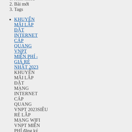
Bài mới
Tags
KHUYẾN
MÃI LẮP
ĐẶT
INTERNET
CÁP
QUANG
VNPT
MIỄN PHÍ -
GIÁ RẺ
NHẤT 2023
KHUYẾN
MÃI LẮP
ĐẶT
MẠNG
INTERNET
CÁP
QUANG
VNPT 2023SIÊU
RẺ LẮP
MẠNG WIFI
VNPT MIỄN
PHÍ đăng ký