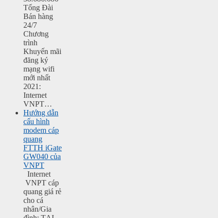
Tổng Đài
Bán hàng
24/7
Chương
trình
Khuyến mãi
đăng ký
mạng wifi
mới nhất
2021:
Internet
VNPT…
Hướng dẫn
cấu hình
modem cáp
quang
FTTH iGate
GW040 của
VNPT
Internet
VNPT cáp
quang giá rẻ
cho cá
nhân/Gia
đình: TẠI