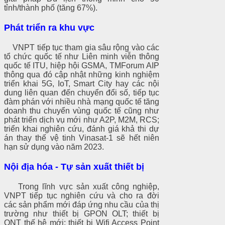
tỉnh/thành phố (tăng 67%).
Phát triển ra khu vực
VNPT tiếp tục tham gia sâu rộng vào các
tổ chức quốc tế như Liên minh viễn thông
quốc tế ITU, hiệp hội GSMA, TMForum AIP
thông qua đó cập nhật những kinh nghiệm
triển khai 5G, IoT, Smart City hay các nội
dung liên quan đến chuyển đổi số, tiếp tục
đàm phán với nhiều nhà mạng quốc tế tăng
doanh thu chuyển vùng quốc tế cũng như
phát triển dịch vụ mới như A2P, M2M, RCS;
triển khai nghiên cứu, đánh giá khả thi dự
án thay thế vệ tinh Vinasat-1 sẽ hết niên
hạn sử dụng vào năm 2023.
Nội địa hóa - Tự sản xuất thiết bị
Trong lĩnh vực sản xuất công nghiệp,
VNPT tiếp tục nghiên cứu và cho ra đời
các sản phẩm mới đáp ứng nhu cầu của thị
trường như thiết bị GPON OLT; thiết bị
ONT thế hệ mới; thiết bị Wifi Access Point