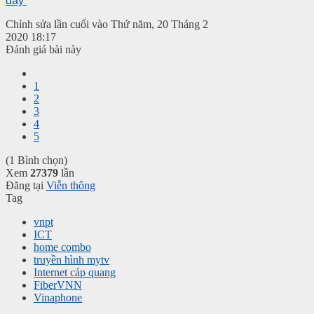
đây
Chỉnh sửa lần cuối vào Thứ năm, 20 Tháng 2
2020 18:17
Đánh giá bài này
1
2
3
4
5
(1 Bình chọn)
Xem
27379
lần
Đăng tại
Viễn thông
Tag
vnpt
ICT
home combo
truyền hình mytv
Internet cáp quang
FiberVNN
Vinaphone