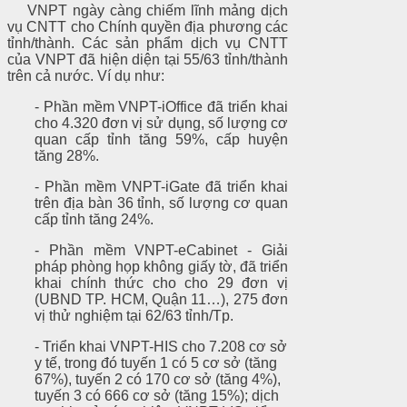
VNPT ngày càng chiếm lĩnh mảng dịch
vụ CNTT cho Chính quyền địa phương các
tỉnh/thành. Các sản phẩm dịch vụ CNTT
của VNPT đã hiện diện tại 55/63 tỉnh/thành
trên cả nước. Ví dụ
như:
- Phần mềm VNPT-iOffice đã triển khai
cho 4.320 đơn vị sử dụng, số lượng cơ
quan cấp tỉnh tăng 59%, cấp huyện
tăng 28%.
- Phần mềm VNPT-iGate đã triển khai
trên địa bàn 36 tỉnh, số lượng cơ quan
cấp tỉnh tăng 24%.
- Phần mềm VNPT-eCabinet - Giải
pháp phòng họp không giấy tờ, đã triển
khai chính thức cho cho 29 đơn vị
(UBND TP. HCM, Quận 11…), 275 đơn
vị thử nghiệm tại 62/63 tỉnh/Tp.
- Triển khai VNPT-HIS cho 7.208 cơ sở
y tế, trong đó tuyến 1 có 5 cơ sở (tăng
67%), tuyến 2 có 170 cơ sở (tăng 4%),
tuyến 3 có 666 cơ sở (tăng 15%); dịch