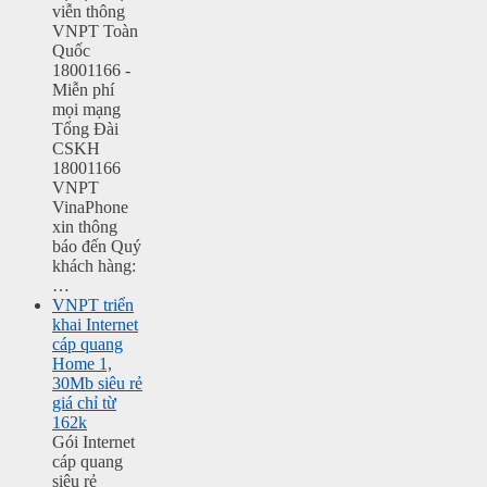
viễn thông
VNPT Toàn
Quốc
18001166 -
Miễn phí
mọi mạng
Tổng Đài
CSKH
18001166
VNPT
VinaPhone
xin thông
báo đến Quý
khách hàng:
…
VNPT triển
khai Internet
cáp quang
Home 1,
30Mb siêu rẻ
giá chỉ từ
162k
Gói Internet
cáp quang
siêu rẻ