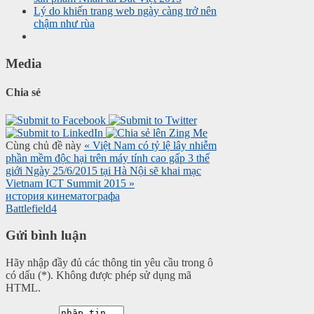
Lý do khiến trang web ngày càng trở nên
chậm như rùa
Media
Chia sẻ
Cùng chủ đề này
« Việt Nam có tỷ lệ lây nhiễm
phần mềm độc hại trên máy tính cao gấp 3 thế
giới
Ngày 25/6/2015 tại Hà Nội sẽ khai mạc
Vietnam ICT Summit 2015 »
история кинематографа
Battlefield4
Gửi bình luận
Hãy nhập đầy đủ các thông tin yêu cầu trong ô
có dấu (*). Không được phép sử dụng mã
HTML.