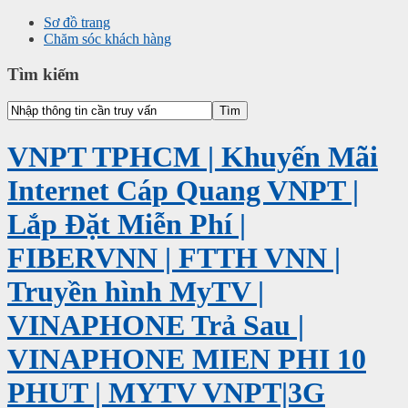
Sơ đồ trang
Chăm sóc khách hàng
Tìm kiếm
VNPT TPHCM | Khuyến Mãi
Internet Cáp Quang VNPT |
Lắp Đặt Miễn Phí |
FIBERVNN | FTTH VNN |
Truyền hình MyTV |
VINAPHONE Trả Sau |
VINAPHONE MIEN PHI 10
PHUT | MYTV VNPT|3G