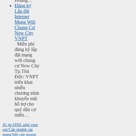
Hoàng…
Đăng ký
Lắp đặt
Internet
Mạng Wifi
Chung Cư
New City
VNPT
Miễn phí
đăng ký lắp
đặt mạng
wifi chung
cư New City
Tp.Thủ
Đức: VNPT
triển khai
nhiều
chương trình
khuyến mãi
hỗ trợ cho
quý dân cư
miễn…
3G
4g
ADSL
adsl vnpt
Cáp quang
cntt
cáp
cáp quang
quang biển