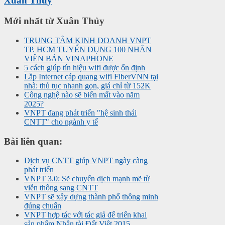
Xuân Thủy
Mới nhất từ Xuân Thủy
TRUNG TÂM KINH DOANH VNPT
TP. HCM TUYỂN DỤNG 100 NHÂN
VIÊN BÁN VINAPHONE
5 cách giúp tín hiệu wifi được ổn định
Lắp Internet cáp quang wifi FiberVNN tại
nhà: thủ tục nhanh gọn, giá chỉ từ 152K
Công nghệ nào sẽ biến mất vào năm
2025?
VNPT đang phát triển "hệ sinh thái
CNTT" cho ngành y tế
Bài liên quan:
Dịch vụ CNTT giúp VNPT ngày càng
phát triển
VNPT 3.0: Sẽ chuyển dịch mạnh mẽ từ
viễn thông sang CNTT
VNPT sẽ xây dựng thành phố thông minh
đúng chuẩn
VNPT hợp tác với tác giả để triển khai
sản phẩm Nhân tài Đất Việt 2015