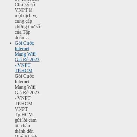
Chữ ký số
VNPT là
một dịch vụ
cung cấp
chứng thư số
của Tập
đoàn…
Gói Cước
Internet
Mạng Wifi
Giá Rẻ 2023
- VNPT
TP.HCM
Gói Cước
Internet
Mạng Wifi
Giá Rẻ 2023
- VNPT
TP.HCM
VNPT
Tp.HCM
gửi lời cảm
ơn chân
thành đến
Quý Khách