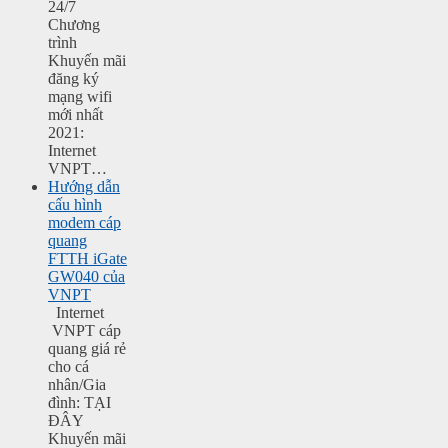
24/7
Chương
trình
Khuyến mãi
đăng ký
mạng wifi
mới nhất
2021:
Internet
VNPT…
Hướng dẫn
cấu hình
modem cáp
quang
FTTH iGate
GW040 của
VNPT
Internet
VNPT cáp
quang giá rẻ
cho cá
nhân/Gia
đình: TẠI
ĐÂY
Khuyến mãi