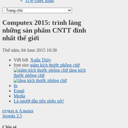
Tỉ lệ chiếc khấu
Computex 2015: trình làng
những sản phẩm CNTT đỉnh
nhất thế giới
Thứ năm, 04 June 2015 10:38
Viết bởi
Xuân Thủy
font size
giảm kích thước phông chữ
tăng kích
thước phông chữ
In
Email
Media
Là người đầu tiên nhận xét!
отдых в Альпах
Joomla 3.5
Chia sẻ