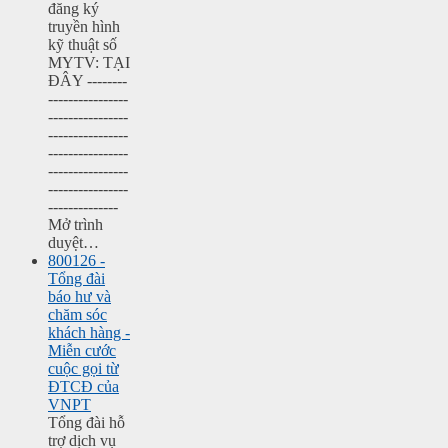
đăng ký
truyền hình
kỹ thuật số
MYTV: TẠI
ĐÂY --------
----------------
----------------
----------------
----------------
----------------
----------------
--------------
Mở trình
duyệt…
800126 -
Tổng đài
báo hư và
chăm sóc
khách hàng -
Miễn cước
cuộc gọi từ
ĐTCĐ của
VNPT
Tổng đài hỗ
trợ dịch vụ