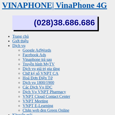
VINAPHONE| VinaPhone 4G
(028)38.686.686
Trang chủ
Giới thiệu
Dịch vụ
Google AdWords
Facebook Ads
Vinaphone trả sau
Truyền hình MyTV
Dịch vụ giá trị gia tăng
Chữ ký số VNPT CA
Hoá Đơn Điện Tử
Dịch vụ 1800/1900
Các Dịch Vụ IDC
Dịch Vụ VNPT Pharmacy
VNPT Cloud Contact Center
VNPT Meeting
VNPT E-Learning
Chặn web đen Green Online
Khuyến mãi