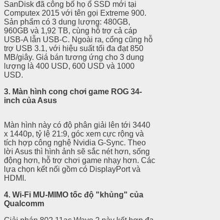
SanDisk đã công bố họ ổ SSD mới tại
Computex 2015 với tên gọi Extreme 900.
Sản phẩm có 3 dung lượng: 480GB,
960GB và 1,92 TB, cùng hỗ trợ cả cáp
USB-A lẫn USB-C. Ngoài ra, cổng cũng hỗ
trợ USB 3.1, với hiệu suất tối đa đạt 850
MB/giây. Giá bán tương ứng cho 3 dung
lượng là 400 USD, 600 USD và 1000
USD.
3. Màn hình cong chơi game ROG 34-
inch của Asus
Màn hình này có độ phân giải lên tới 3440
x 1440p, tỷ lệ 21:9, góc xem cực rộng và
tích hợp công nghệ Nvidia G-Sync. Theo
lời Asus thì hình ảnh sẽ sắc nét hơn, sống
động hơn, hỗ trợ chơi game nhạy hơn. Các
lựa chọn kết nối gồm có DisplayPort và
HDMI.
4.
Wi-Fi MU-MIMO tốc độ "khủng" của
Qualcomm