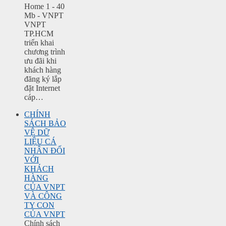
Home 1 - 40
Mb - VNPT
VNPT
TP.HCM
triển khai
chương trình
ưu đãi khi
khách hàng
đăng ký lắp
đặt Internet
cáp…
CHÍNH
SÁCH BẢO
VỆ DỮ
LIỆU CÁ
NHÂN ĐỐI
VỚI
KHÁCH
HÀNG
CỦA VNPT
VÀ CÔNG
TY CON
CỦA VNPT
Chính sách