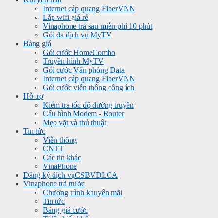
Internet cáp quang FiberVNN
Lắp wifi giá rẻ
Vinaphone trả sau miễn phí 10 phút
Gói đa dịch vụ MyTV
Bảng giá
Gói cước HomeCombo
Truyền hình MyTV
Gói cước Văn phòng Data
Internet cáp quang FiberVNN
Gói cước viễn thông công ích
Hỗ trợ
Kiểm tra tốc độ đường truyền
Cấu hình Modem - Router
Mẹo vặt và thủ thuật
Tin tức
Viễn thông
CNTT
Các tin khác
VinaPhone
Đăng ký dịch vụ
CSBVDLCA
Vinaphone trả trước
Chương trình khuyến mãi
Tin tức
Bảng giá cước