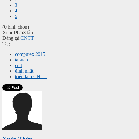
3
4
5
(0 bình chọn)
Xem
19258
lần
Đăng tại
CNTT
Tag
computex 2015
taiwan
cntt
đỉnh nhất
triển lãm CNTT