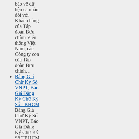
bảo vệ dữ
liệu cá nhân
đối với
Khách hàng
của Tập
đoàn Bưu
chính Viễn
thông Việt
Nam, các
Công ty con
của Tập
đoàn Bưu
chính…
Bảng Giá
Chữ Ký Số
VNPT, Báo
Giá Đăng
Ký Chữ Ký
Số TP.HCM
Bảng Giá
Chữ Ký Số
VNPT, Báo
Giá Đăng
Ký Chữ Ký
Số TP.HCM