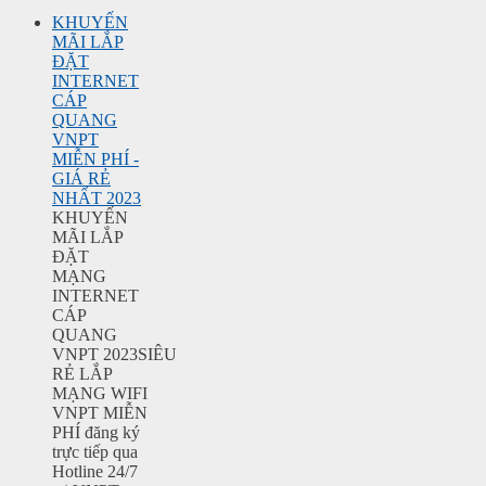
KHUYẾN
MÃI LẮP
ĐẶT
INTERNET
CÁP
QUANG
VNPT
MIỄN PHÍ -
GIÁ RẺ
NHẤT 2023
KHUYẾN
MÃI LẮP
ĐẶT
MẠNG
INTERNET
CÁP
QUANG
VNPT 2023SIÊU
RẺ LẮP
MẠNG WIFI
VNPT MIỄN
PHÍ đăng ký
trực tiếp qua
Hotline 24/7