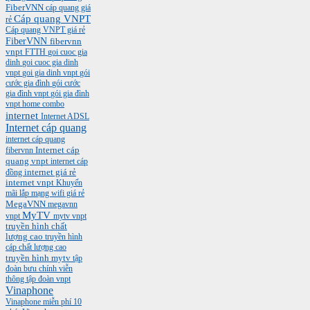
FiberVNN
cáp quang giá
Cáp quang VNPT
rẻ
Cáp quang VNPT giá rẻ
FiberVNN
fibervnn
vnpt
FTTH
goi cuoc gia
dinh
goi cuoc gia dinh
vnpt
goi gia dinh vnpt
gói
cước gia đình
gói cước
gia đình vnpt
gói gia đình
vnpt
home combo
internet
Internet ADSL
Internet cáp quang
internet cáp quang
Internet cáp
fibervnn
quang vnpt
internet cáp
internet giá rẻ
đồng
internet vnpt
Khuyến
mãi
lắp mạng wifi giá rẻ
MegaVNN
megavnn
MyTV
vnpt
mytv vnpt
truyền hình chất
lượng cao
truyền hình
cáp chất lượng cao
truyền hình mytv
tập
đoàn bưu chính viễn
thông
tập đoàn vnpt
Vinaphone
Vinaphone miễn phí 10