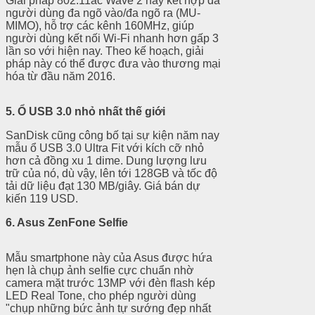
Giải pháp 802.11ac Wave 2 này kết hợp đa
người dùng đa ngõ vào/đa ngõ ra (MU-
MIMO), hỗ trợ các kênh 160MHz, giúp
người dùng kết nối Wi-Fi nhanh hơn gấp 3
lần so với hiện nay. Theo kế hoạch, giải
pháp này có thể được đưa vào thương mại
hóa từ đầu năm 2016.
5. Ổ USB 3.0 nhỏ nhất thế giới
SanDisk cũng công bố tại sự kiện năm nay
mẫu ổ USB 3.0 Ultra Fit với kích cỡ nhỏ
hơn cả đồng xu 1 dime. Dung lượng lưu
trữ của nó, dù vậy, lên tới 128GB và tốc độ
tải dữ liệu đạt 130 MB/giây. Giá bán dự
kiến 119 USD.
6. Asus ZenFone Selfie
Mẫu smartphone này của Asus được hứa
hẹn là chụp ảnh selfie cực chuẩn nhờ
camera mặt trước 13MP với đèn flash kép
LED Real Tone, cho phép người dùng
"chụp những bức ảnh tự sướng đẹp nhất