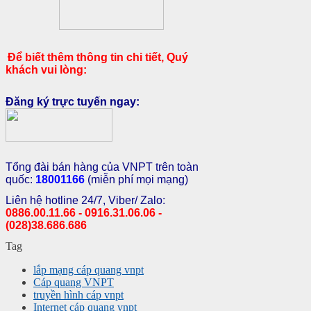
Để biết thêm thông tin chi tiết, Quý
khách vui lòng:
Đăng ký trực tuyến ngay:
Tổng đài bán hàng của VNPT trên toàn
quốc:
18001166
(miễn phí mọi mạng)
Liên hệ hotline 24/7, Viber/ Zalo:
0886.00.11.66 - 0916.31.06.06 -
(028)38.686.686
Tag
lắp mạng cáp quang vnpt
Cáp quang VNPT
truyền hình cáp vnpt
Internet cáp quang vnpt