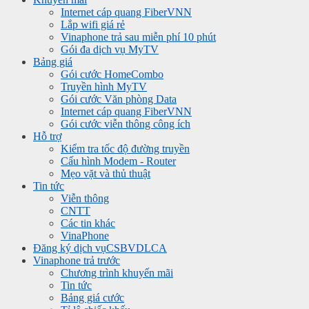
Internet cáp quang FiberVNN
Lắp wifi giá rẻ
Vinaphone trả sau miễn phí 10 phút
Gói đa dịch vụ MyTV
Bảng giá
Gói cước HomeCombo
Truyền hình MyTV
Gói cước Văn phòng Data
Internet cáp quang FiberVNN
Gói cước viễn thông công ích
Hỗ trợ
Kiểm tra tốc độ đường truyền
Cấu hình Modem - Router
Mẹo vặt và thủ thuật
Tin tức
Viễn thông
CNTT
Các tin khác
VinaPhone
Đăng ký dịch vụ
CSBVDLCA
Vinaphone trả trước
Chương trình khuyến mãi
Tin tức
Bảng giá cước