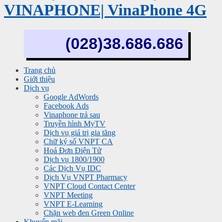
VINAPHONE| VinaPhone 4G
(028)38.686.686
Trang chủ
Giới thiệu
Dịch vụ
Google AdWords
Facebook Ads
Vinaphone trả sau
Truyền hình MyTV
Dịch vụ giá trị gia tăng
Chữ ký số VNPT CA
Hoá Đơn Điện Tử
Dịch vụ 1800/1900
Các Dịch Vụ IDC
Dịch Vụ VNPT Pharmacy
VNPT Cloud Contact Center
VNPT Meeting
VNPT E-Learning
Chặn web đen Green Online
Khuyến mãi