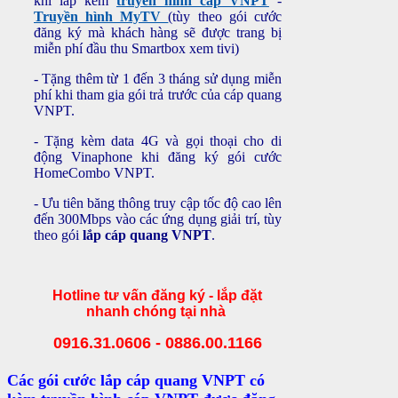
khi lắp kèm
truyền hình cáp VNPT
-
Truyền hình MyTV
(tùy theo gói cước
đăng ký mà khách hàng sẽ được trang bị
miễn phí đầu thu Smartbox xem tivi)
- Tặng thêm từ 1 đến 3 tháng sử dụng miễn
phí khi tham gia gói trả trước của cáp quang
VNPT.
- Tặng kèm data 4G và gọi thoại cho di
động Vinaphone khi đăng ký gói cước
HomeCombo VNPT.
- Ưu tiên băng thông truy cập tốc độ cao lên
đến 300Mbps vào các ứng dụng giải trí, tùy
theo gói
lắp cáp quang VNPT
.
Hotline tư vấn đăng ký - lắp đặt
nhanh chóng tại nhà
0916.31.0606 - 0886.00.1166
Các gói cước lắp cáp quang VNPT có