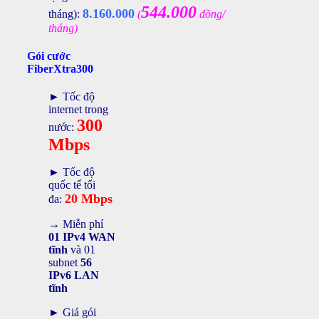
544.000
8.160.000
tháng):
(
đồng/
tháng)
Gói cước
FiberXtra300
► Tốc độ
internet trong
300
nước:
Mbps
► Tốc độ
quốc tế tối
20 Mbps
đa:
→ Miễn phí
01 IPv4 WAN
tĩnh
và 01
subnet
56
IPv6 LAN
tĩnh
► Giá gói