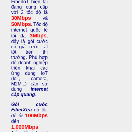
FiberIoT hiện tại
đang cung cấp
với 2 tốc độ là
30Mbps
và
50Mbps
. Tốc độ
internet quốc tế
3Mbps
tối đa
,
đây là gói cước
có giá cước rất
tốt trên thị
trường. Phù hợp
để doanh nghiệp
triển khai các
ứng dụng IoT
(IoT, camera,
M2M...) cần sử
dụng
internet
cáp quang
.
Gói cước
FiberXtra
có tốc
100Mbps
độ từ
đến
1.000Mbps
.