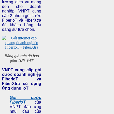
lượng dịch vụ mang
đến cho doanh
nghiệp. VNPT cung
cấp 2 nhóm gói cước
FiberIoT và FiberXtra
để khách hàng đa
dạng sự lựa chọn.
Bảng giá trên đã bao
gồm 10% VAT
VNPT cung cấp gói
cước doanh nghiệp
FiberIoT và
FiberXtra sử dụng
ứng dụng IoT
Gói cước
FiberIoT
của
VNPT đáp ứng
nhu cầu của