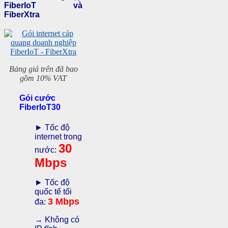
FiberIoT và
FiberXtra
Bảng giá trên đã bao
gồm 10% VAT
Gói cước
FiberIoT30
► Tốc độ
internet trong
30
nước:
Mbps
► Tốc độ
quốc tế tối
3 Mbps
đa:
→ Không có