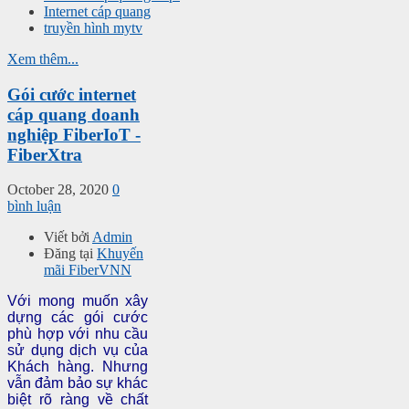
Internet cáp quang
truyền hình mytv
Xem thêm...
Gói cước internet
cáp quang doanh
nghiệp FiberIoT -
FiberXtra
October 28, 2020
0
bình luận
Viết bởi
Admin
Đăng tại
Khuyến
mãi FiberVNN
Với mong muốn xây
dựng các gói cước
phù hợp với nhu cầu
sử dụng dịch vụ của
Khách hàng. Nhưng
vẫn đảm bảo sự khác
biệt rõ ràng về chất