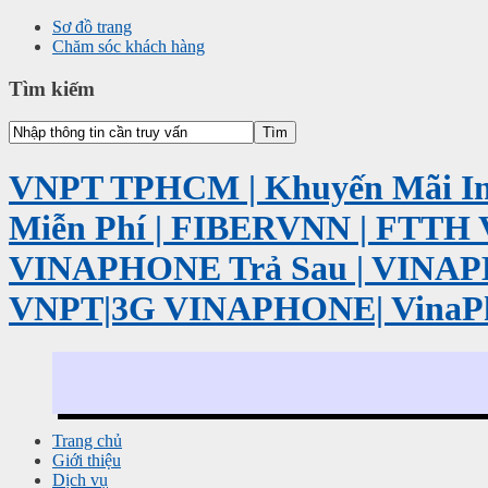
Sơ đồ trang
Chăm sóc khách hàng
Tìm kiếm
VNPT TPHCM | Khuyến Mãi Int
Miễn Phí | FIBERVNN | FTTH 
VINAPHONE Trả Sau | VINA
VNPT|3G VINAPHONE| VinaP
Trang chủ
Giới thiệu
Dịch vụ