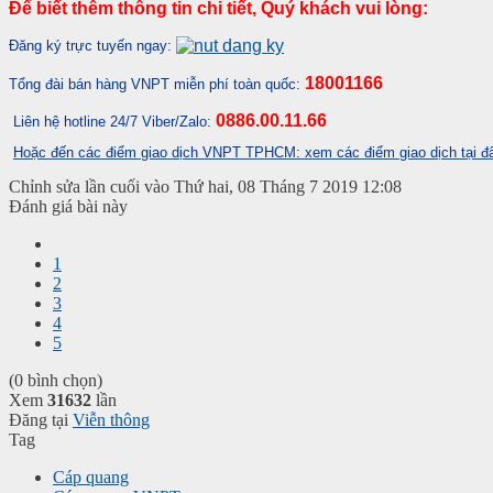
Để biết thêm thông tin chi tiết, Quý khách vui lòng:
Đăng ký trực tuyến ngay:
18001166
Tổng đài bán hàng VNPT miễn phí toàn quốc:
0886.00.11.66
Liên hệ hotline 24/7 Viber/Zalo:
Hoặc đến các điểm giao dịch VNPT TPHCM: xem các điểm giao dịch tại đ
Chỉnh sửa lần cuối vào Thứ hai, 08 Tháng 7 2019 12:08
Đánh giá bài này
1
2
3
4
5
(0 bình chọn)
Xem
31632
lần
Đăng tại
Viễn thông
Tag
Cáp quang