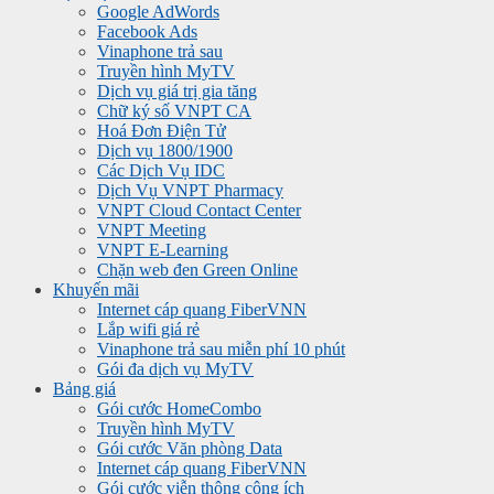
Google AdWords
Facebook Ads
Vinaphone trả sau
Truyền hình MyTV
Dịch vụ giá trị gia tăng
Chữ ký số VNPT CA
Hoá Đơn Điện Tử
Dịch vụ 1800/1900
Các Dịch Vụ IDC
Dịch Vụ VNPT Pharmacy
VNPT Cloud Contact Center
VNPT Meeting
VNPT E-Learning
Chặn web đen Green Online
Khuyến mãi
Internet cáp quang FiberVNN
Lắp wifi giá rẻ
Vinaphone trả sau miễn phí 10 phút
Gói đa dịch vụ MyTV
Bảng giá
Gói cước HomeCombo
Truyền hình MyTV
Gói cước Văn phòng Data
Internet cáp quang FiberVNN
Gói cước viễn thông công ích