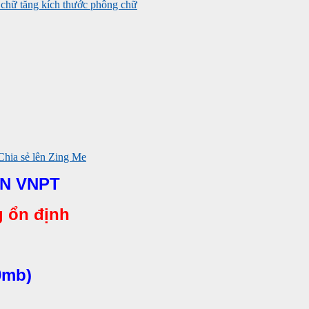
tăng kích thước phông chữ
NN VNPT
g ổn định
0mb)