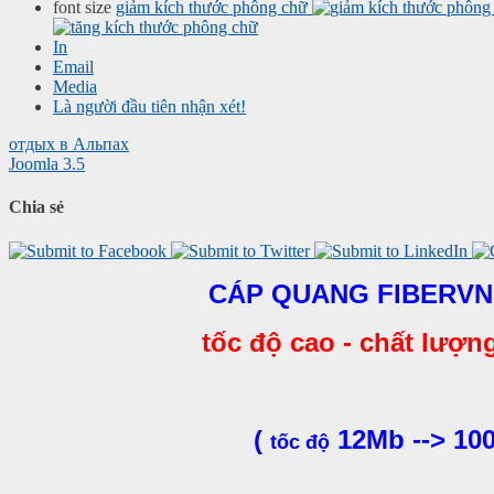
font size
giảm kích thước phông chữ
In
Email
Media
Là người đầu tiên nhận xét!
отдых в Альпах
Joomla 3.5
Chia sẻ
CÁP QUANG FIBERV
tốc độ cao - chất lượn
(
12Mb --> 10
tốc độ