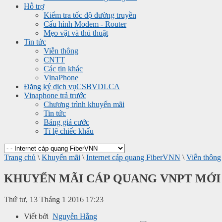
Hỗ trợ
Kiểm tra tốc độ đường truyền
Cấu hình Modem - Router
Mẹo vặt và thủ thuật
Tin tức
Viễn thông
CNTT
Các tin khác
VinaPhone
Đăng ký dịch vụ
CSBVDLCA
Vinaphone trả trước
Chương trình khuyến mãi
Tin tức
Bảng giá cước
Tỉ lệ chiếc khấu
Trang chủ
\
Khuyến mãi
\
Internet cáp quang FiberVNN
\
Viễn thông
KHUYẾN MÃI CÁP QUANG VNPT MỚI 
Thứ tư, 13 Tháng 1 2016 17:23
Viết bởi
Nguyễn Hằng