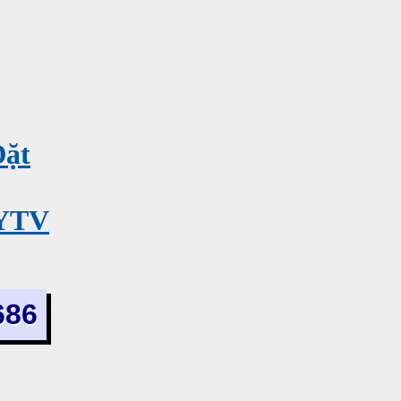
Đặt
MYTV
686