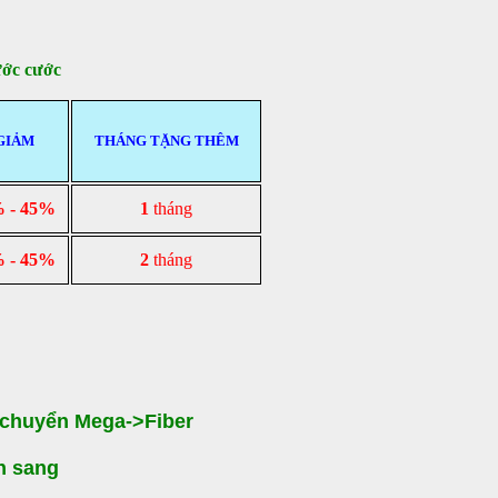
ước cước
GIẢM
THÁNG TẶNG THÊM
 - 45%
1
tháng
 - 45%
2
tháng
 chuyển Mega->Fiber
n sang