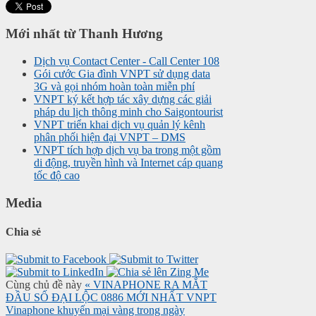
Mới nhất từ Thanh Hương
Dịch vụ Contact Center - Call Center 108
Gói cước Gia đình VNPT sử dụng data
3G và gọi nhóm hoàn toàn miễn phí
VNPT ký kết hợp tác xây dựng các giải
pháp du lịch thông minh cho Saigontourist
VNPT triển khai dịch vụ quản lý kênh
phân phối hiện đại VNPT – DMS
VNPT tích hợp dịch vụ ba trong một gồm
di động, truyền hình và Internet cáp quang
tốc độ cao
Media
Chia sẻ
Cùng chủ đề này
« VINAPHONE RA MẮT
ĐẦU SỐ ĐẠI LỘC 0886 MỚI NHẤT
VNPT
Vinaphone khuyến mại vàng trong ngày