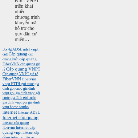
Đức: VNPT
triển khai
nhiều
chương trình
khuyến mãi
hỗ trợ cho
quý dân cư
miễn…
3G
4g
ADSL
adsl vnpt
Cáp quang
cntt
cáp
cáp quang
quang biển
FiberVNN
cáp quang giá
Cáp quang VNPT
rẻ
Cáp quang VNPT giá rẻ
FiberVNN
fibervnn
vnpt
FTTH
goi cuoc gia
dinh
goi cuoc gia dinh
vnpt
goi gia dinh vnpt
gói
cước gia đình
gói cước
gia đình vnpt
gói gia đình
vnpt
home combo
internet
Internet ADSL
Internet cáp quang
internet cáp quang
Internet cáp
fibervnn
quang vnpt
internet cáp
internet giá rẻ
đồng