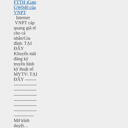
FTTH iGate
GW040 của
VNPT
Internet
VNPT cáp
quang giá rẻ
cho cá
nhân/Gia
đình: TẠI
ĐÂY
Khuyến mãi
đăng ký
truyền hình
kỹ thuật số
MYTV: TẠI
ĐÂY --------
----------------
----------------
----------------
----------------
----------------
----------------
--------------
Mở trình
duyệt…