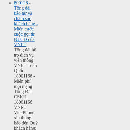
800126 -
Tổng đài
báo hư và
chăm sóc
khách hàng -
Miễn cước
cuộc gọi từ
ĐTCĐ của
VNPT
Tổng đài hỗ
trợ dịch vụ
viễn thông
VNPT Toàn
Quốc
18001166 -
Miễn phí
mọi mạng
Tổng Đài
CSKH
18001166
VNPT
VinaPhone
xin thông
báo đến Quý
khách hàng: