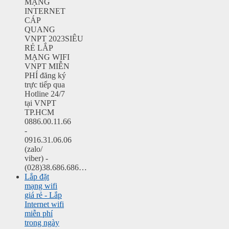
MẠNG
INTERNET
CÁP
QUANG
VNPT 2023SIÊU
RẺ LẮP
MẠNG WIFI
VNPT MIỄN
PHÍ đăng ký
trực tiếp qua
Hotline 24/7
tại VNPT
TP.HCM
0886.00.11.66
-
0916.31.06.06
(zalo/
viber) -
(028)38.686.686…
Lắp đặt
mạng wifi
giá rẻ - Lắp
Internet wifi
miễn phí
trong ngày