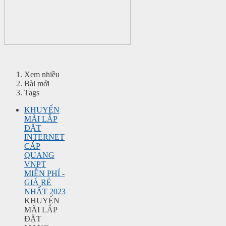
Xem nhiều
Bài mới
Tags
KHUYẾN
MÃI LẮP
ĐẶT
INTERNET
CÁP
QUANG
VNPT
MIỄN PHÍ -
GIÁ RẺ
NHẤT 2023
KHUYẾN
MÃI LẮP
ĐẶT