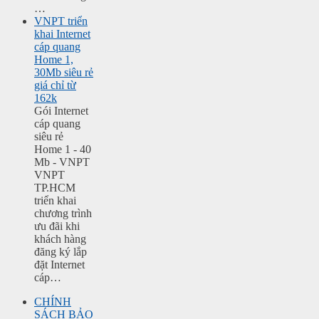
…
VNPT triển
khai Internet
cáp quang
Home 1,
30Mb siêu rẻ
giá chỉ từ
162k
Gói Internet
cáp quang
siêu rẻ
Home 1 - 40
Mb - VNPT
VNPT
TP.HCM
triển khai
chương trình
ưu đãi khi
khách hàng
đăng ký lắp
đặt Internet
cáp…
CHÍNH
SÁCH BẢO