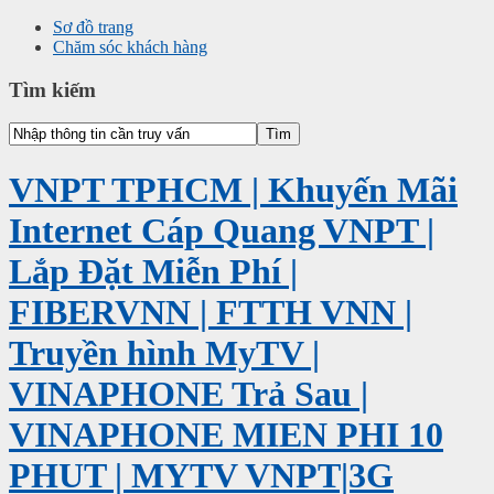
Sơ đồ trang
Chăm sóc khách hàng
Tìm kiếm
VNPT TPHCM | Khuyến Mãi
Internet Cáp Quang VNPT |
Lắp Đặt Miễn Phí |
FIBERVNN | FTTH VNN |
Truyền hình MyTV |
VINAPHONE Trả Sau |
VINAPHONE MIEN PHI 10
PHUT | MYTV VNPT|3G