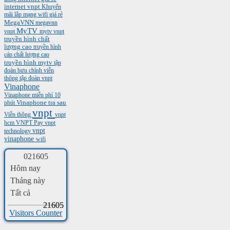
internet vnpt
Khuyến
mãi
lắp mạng wifi giá rẻ
MegaVNN
megavnn
MyTV
vnpt
mytv vnpt
truyền hình chất
lượng cao
truyền hình
cáp chất lượng cao
truyền hình mytv
tập
đoàn bưu chính viễn
thông
tập đoàn vnpt
Vinaphone
Vinaphone miễn phí 10
phút
Vinaphone tra sau
vnpt
Viễn thông
vnpt
hcm
VNPT Pay
vnpt
vnpt
technology
vinaphone
wifi
0
2
1
6
0
5
Hôm nay
Tháng này
Tất cả
21605
21605
21605
Visitors Counter