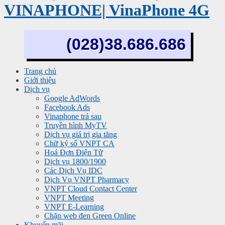
VINAPHONE| VinaPhone 4G
(028)38.686.686
Trang chủ
Giới thiệu
Dịch vụ
Google AdWords
Facebook Ads
Vinaphone trả sau
Truyền hình MyTV
Dịch vụ giá trị gia tăng
Chữ ký số VNPT CA
Hoá Đơn Điện Tử
Dịch vụ 1800/1900
Các Dịch Vụ IDC
Dịch Vụ VNPT Pharmacy
VNPT Cloud Contact Center
VNPT Meeting
VNPT E-Learning
Chặn web đen Green Online
Khuyến mãi