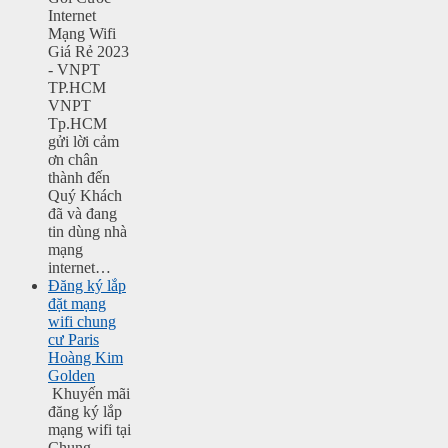
Internet
Mạng Wifi
Giá Rẻ 2023
- VNPT
TP.HCM
VNPT
Tp.HCM
gửi lời cảm
ơn chân
thành đến
Quý Khách
đã và đang
tin dùng nhà
mạng
internet…
Đăng ký lắp
đặt mạng
wifi chung
cư Paris
Hoàng Kim
Golden
Khuyến mãi
đăng ký lắp
mạng wifi tại
Chung