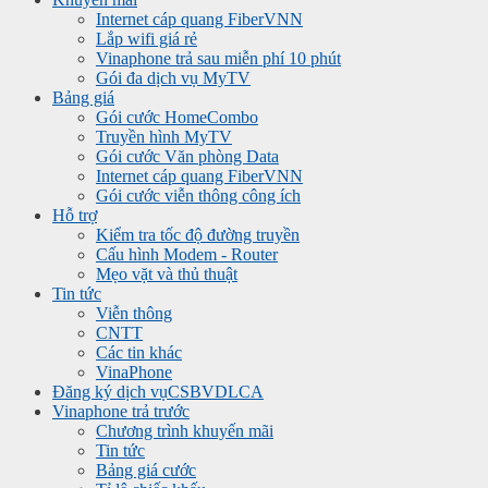
Internet cáp quang FiberVNN
Lắp wifi giá rẻ
Vinaphone trả sau miễn phí 10 phút
Gói đa dịch vụ MyTV
Bảng giá
Gói cước HomeCombo
Truyền hình MyTV
Gói cước Văn phòng Data
Internet cáp quang FiberVNN
Gói cước viễn thông công ích
Hỗ trợ
Kiểm tra tốc độ đường truyền
Cấu hình Modem - Router
Mẹo vặt và thủ thuật
Tin tức
Viễn thông
CNTT
Các tin khác
VinaPhone
Đăng ký dịch vụ
CSBVDLCA
Vinaphone trả trước
Chương trình khuyến mãi
Tin tức
Bảng giá cước