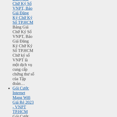
Chữ Ký Số
VNPT, Báo
Giá Đăng
Ký Chữ Ký
Số TP.HCM
Bảng Giá
Chữ Ký Số
VNPT, Báo
Giá Đăng
Ký Chữ Ký
Số TP.HCM
Chữ ký số
VNPT là
một dịch vụ
cung cấp
chứng thư số
của Tập
đoàn…
Gói Cước
Internet
Mạng Wifi
Giá Rẻ 2023
- VNPT
TP.HCM
Gói Cước