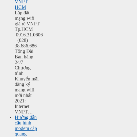
VNPT
HCM
Lắp đặt
mạng wifi
giá rẻ VNPT
Tp.HCM
0916.31.0606
- (028)
38.686.686
Tổng Đài
Bán hàng
24/7
Chương
trình
Khuyến mãi
đăng ký
mạng wifi
mới nhất
2021:
Internet
VNPT…
Hướng dẫn
cấu hình
modem cáp
quang