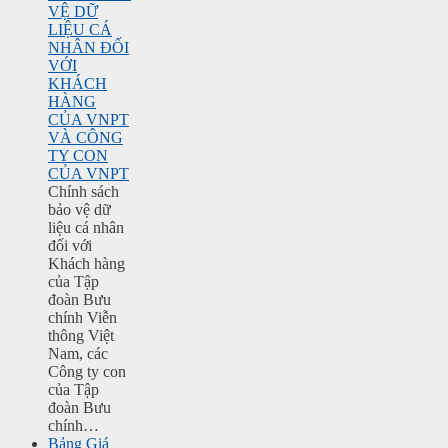
VỆ DỮ
LIỆU CÁ
NHÂN ĐỐI
VỚI
KHÁCH
HÀNG
CỦA VNPT
VÀ CÔNG
TY CON
CỦA VNPT
Chính sách
bảo vệ dữ
liệu cá nhân
đối với
Khách hàng
của Tập
đoàn Bưu
chính Viễn
thông Việt
Nam, các
Công ty con
của Tập
đoàn Bưu
chính…
Bảng Giá