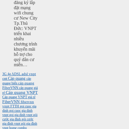
đăng ký lắp
đặt mạng
wifi chung
cư New City
Tp.Thủ
Đức: VNPT
triển khai
nhiều
chương trình
khuyến mãi
hỗ trợ cho
quý dân cư
miễn…
3G
4g
ADSL
adsl vnpt
Cáp quang
cntt
cáp
cáp quang
quang biển
FiberVNN
cáp quang giá
Cáp quang VNPT
rẻ
Cáp quang VNPT giá rẻ
FiberVNN
fibervnn
vnpt
FTTH
goi cuoc gia
dinh
goi cuoc gia dinh
vnpt
goi gia dinh vnpt
gói
cước gia đình
gói cước
gia đình vnpt
gói gia đình
vnpt
home combo