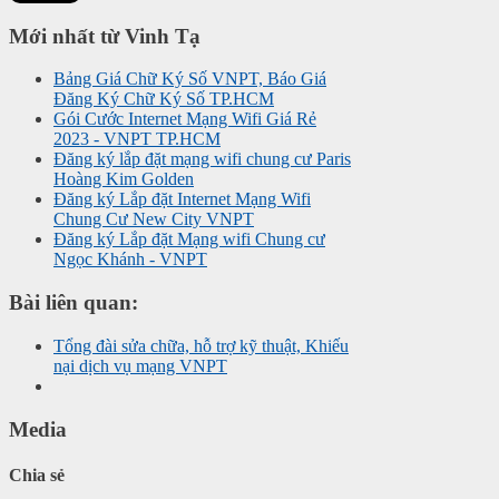
Mới nhất từ Vinh Tạ
Bảng Giá Chữ Ký Số VNPT, Báo Giá
Đăng Ký Chữ Ký Số TP.HCM
Gói Cước Internet Mạng Wifi Giá Rẻ
2023 - VNPT TP.HCM
Đăng ký lắp đặt mạng wifi chung cư Paris
Hoàng Kim Golden
Đăng ký Lắp đặt Internet Mạng Wifi
Chung Cư New City VNPT
Đăng ký Lắp đặt Mạng wifi Chung cư
Ngọc Khánh - VNPT
Bài liên quan:
Tổng đài sửa chữa, hỗ trợ kỹ thuật, Khiếu
nại dịch vụ mạng VNPT
Media
Chia sẻ