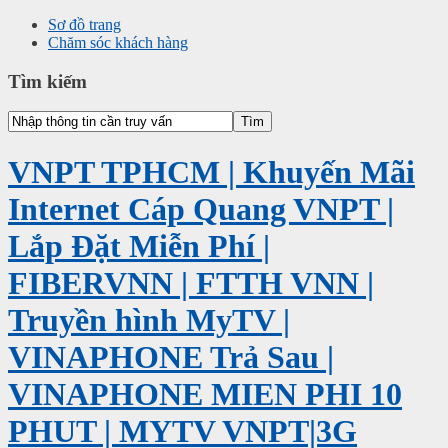
Sơ đồ trang
Chăm sóc khách hàng
Tìm kiếm
VNPT TPHCM | Khuyến Mãi
Internet Cáp Quang VNPT |
Lắp Đặt Miễn Phí |
FIBERVNN | FTTH VNN |
Truyền hình MyTV |
VINAPHONE Trả Sau |
VINAPHONE MIEN PHI 10
PHUT | MYTV VNPT|3G