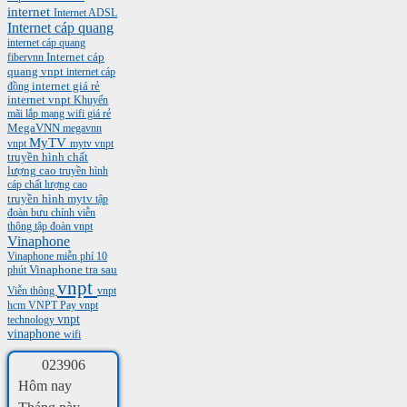
internet
Internet ADSL
Internet cáp quang
internet cáp quang
Internet cáp
fibervnn
quang vnpt
internet cáp
internet giá rẻ
đồng
internet vnpt
Khuyến
mãi
lắp mạng wifi giá rẻ
MegaVNN
megavnn
MyTV
vnpt
mytv vnpt
truyền hình chất
lượng cao
truyền hình
cáp chất lượng cao
truyền hình mytv
tập
đoàn bưu chính viễn
thông
tập đoàn vnpt
Vinaphone
Vinaphone miễn phí 10
phút
Vinaphone tra sau
vnpt
Viễn thông
vnpt
hcm
VNPT Pay
vnpt
vnpt
technology
vinaphone
wifi
0
2
3
9
0
6
Hôm nay