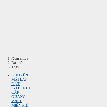
Xem nhiều
Bài mới
Tags
KHUYẾN
MÃI LẮP
ĐẶT
INTERNET
CÁP
QUANG
VNPT
MIỄN PHÍ -