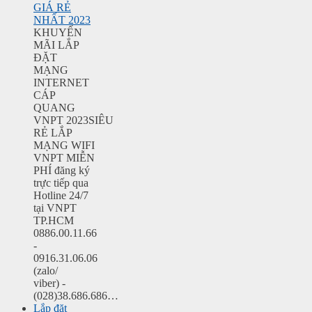
GIÁ RẺ
NHẤT 2023
KHUYẾN
MÃI LẮP
ĐẶT
MẠNG
INTERNET
CÁP
QUANG
VNPT 2023SIÊU
RẺ LẮP
MẠNG WIFI
VNPT MIỄN
PHÍ đăng ký
trực tiếp qua
Hotline 24/7
tại VNPT
TP.HCM
0886.00.11.66
-
0916.31.06.06
(zalo/
viber) -
(028)38.686.686…
Lắp đặt