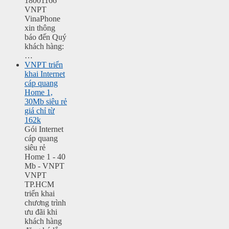
18001166
VNPT
VinaPhone
xin thông
báo đến Quý
khách hàng:
…
VNPT triển
khai Internet
cáp quang
Home 1,
30Mb siêu rẻ
giá chỉ từ
162k
Gói Internet
cáp quang
siêu rẻ
Home 1 - 40
Mb - VNPT
VNPT
TP.HCM
triển khai
chương trình
ưu đãi khi
khách hàng