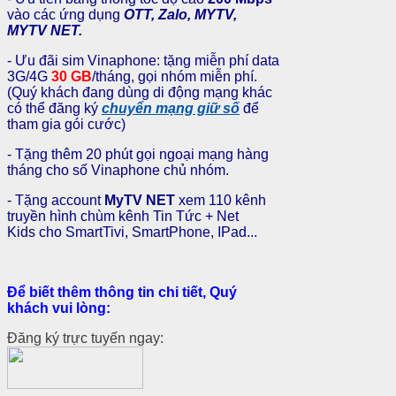
vào các ứng dụng
OTT, Zalo, MYTV,
MYTV NET.
- Ưu đãi sim Vinaphone: tặng miễn phí data
3G/4G
30 GB
/tháng, gọi nhóm miễn phí.
(Quý khách đang dùng di động mạng khác
có thể đăng ký
chuyển mạng giữ số
để
tham gia gói cước)
- Tặng thêm 20 phút gọi ngoại mạng hàng
tháng cho số Vinaphone chủ nhóm.
- Tặng account
MyTV NET
xem 110 kênh
truyền hình chùm kênh Tin Tức + Net
Kids
cho SmartTivi, SmartPhone, IPad...
Để biết thêm thông tin chi tiết, Quý
khách vui lòng:
Đăng ký trực tuyến ngay: