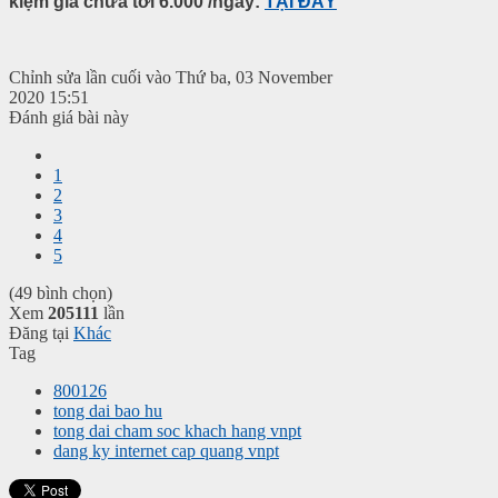
kiệm giá chưa tới 6.000 /ngày:
TẠI ĐÂY
Chỉnh sửa lần cuối vào Thứ ba, 03 November
2020 15:51
Đánh giá bài này
1
2
3
4
5
(49 bình chọn)
Xem
205111
lần
Đăng tại
Khác
Tag
800126
tong dai bao hu
tong dai cham soc khach hang vnpt
dang ky internet cap quang vnpt