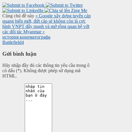
Cùng chủ đề này
« Google xây dựng tuyến cáp
quang biển mới, đứt cáp sẽ không còn là cực
hình
VNPT đẩy mạnh và mở rộng quan hệ với
các đối tác Myanmar »
история кинематографа
Battlefield4
Gửi bình luận
Hãy nhập đầy đủ các thông tin yêu cầu trong ô
có dấu (*). Không được phép sử dụng mã
HTML.