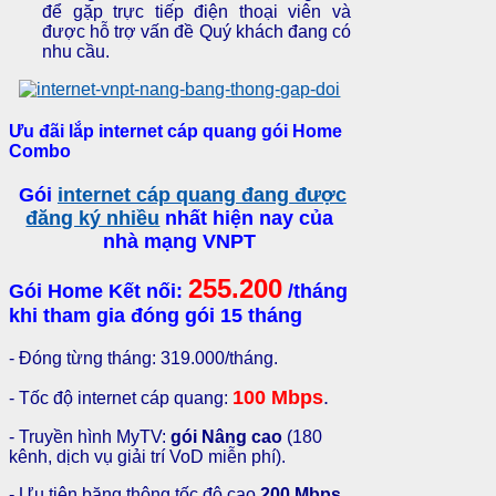
để gặp trực tiếp điện thoại viên và
được hỗ trợ vấn đề Quý khách đang có
nhu cầu.
Ưu đãi lắp internet cáp quang gói Home
Combo
Gói
internet cáp quang đang được
đăng ký nhiều
nhất hiện nay của
nhà mạng VNPT
255.200
Gói Home Kết nối:
/
tháng
khi tham gia đóng gói 15 tháng
- Đóng từng tháng: 319.000/tháng.
100
Mbps
.
- Tốc độ internet cáp quang:
- Truyền hình MyTV:
gói Nâng cao
(180
kênh, dịch vụ giải trí VoD miễn phí).
- Ưu tiên băng thông tốc độ cao
200 Mbps