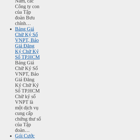
Nam, các
Công ty con
của Tập
đoàn Bưu
chính…
Bảng Giá
Chữ Ký Số
VNPT, Báo
Giá Đăng
Ký Chữ Ký
Số TP.HCM
Bảng Giá
Chữ Ký Số
VNPT, Báo
Giá Đăng
Ký Chữ Ký
Số TP.HCM
Chữ ký số
VNPT là
một dịch vụ
cung cấp
chứng thư số
của Tập
đoàn…
Gói Cước