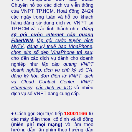
Chuyên hỗ trợ các dịch vụ viễn thông
của VNPT TP.HCM. Hoạt động 24/24
các ngày trong tuần và hỗ trợ khách
hàng đăng sử dụng dịch vụ VNPT tại
TP.HCM và các tỉnh thành như:
đăng
ký gói cước internet cáp quang
FiberVNN
,
lắp gói cước truyền hình
MyTV
,
đăng ký thuê bao VinaPhone
,
chọn sim số đẹp VinaPhone trả sau
;
cho đến các dịch vụ dành cho doanh
nghiệp như
lắp cáp quang VNPT
doanh nghiệp
,
dịch vụ chữ ký số CA
,
đăng ký hóa đơn điện tử VNPT
,
dịch
vụ Cloud Contact Center
,
VNPT
Pharmacy
,
các dịch vụ IDC
và nhiều
dịch vụ số VNPT đang cung cấp.
18001166
♦ Cách gọi: Gọi trực tiếp
từ
các máy điện thoại cố định và di động
(miễn phí mọi mạng)
và làm theo
hướng dẫn, ấn phím theo hướng dẫn