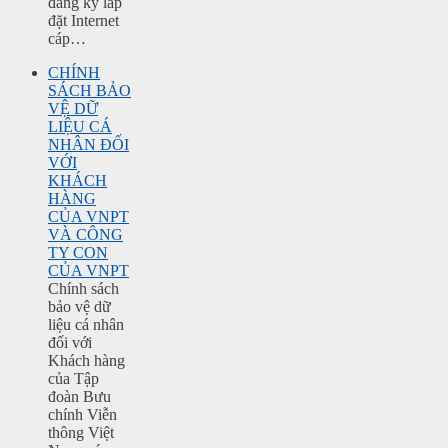
đăng ký lắp
đặt Internet
cáp…
CHÍNH
SÁCH BẢO
VỆ DỮ
LIỆU CÁ
NHÂN ĐỐI
VỚI
KHÁCH
HÀNG
CỦA VNPT
VÀ CÔNG
TY CON
CỦA VNPT
Chính sách
bảo vệ dữ
liệu cá nhân
đối với
Khách hàng
của Tập
đoàn Bưu
chính Viễn
thông Việt