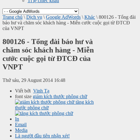
Tỉ lệ chiếc khấu
Trang chủ
\
Dịch vụ
\
Google AdWords
\
Khác
\
800126 - Tổng đài
báo hư và chăm sóc khách hàng - Miễn cước cuộc gọi từ ĐTCĐ
của VNPT
800126 - Tổng đài báo hư và
chăm sóc khách hàng - Miễn
cước cuộc gọi từ ĐTCĐ của
VNPT
Thứ sáu, 29 August 2014 16:48
Viết bởi
Vinh Tạ
font size
giảm kích thước phông chữ
tăng kích
thước phông chữ
In
Email
Media
Là người đầu tiên nhận xét!