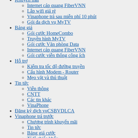
Internet cáp quang FiberVNN
Lắp wifi giá rẻ
Vinaphone trả sau miễn phí 10 phút
Gói đa dịch vụ MyTV
Bảng giá
Gói cước HomeCombo
Truyền hình MyTV
Gói cước Văn phòng Data
Internet cáp quang FiberVNN
Gói cước viễn thông công ích
Hỗ trợ
Kiểm tra tốc độ đường truyền
Cấu hình Modem - Router
Mẹo vặt và thủ thuật
Tin tức
Viễn thông
CNTT
Các tin khác
VinaPhone
Đăng ký dịch vụ
CSBVDLCA
Vinaphone trả trước
Chương trình khuyến mãi
Tin tức
Bảng giá cước