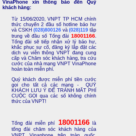
VinaPhone xin thông báo đến Quý
khách hàng:
Từ 15/06/2020, VNPT TP HCM chính
thức chuyển 2 đầu số hotline báo hư
và CSKH
(028)800126
và
(028)119
tập
18001166
trung về đầu số Tổng đài
.
Tổng đài sẽ
tiếp nhận xử lý báo hư,
khắc phục sự cố, đăng ký lắp đặt các
dịch vụ viễn thông VNPT đang cung
cấp và Chăm sóc khách hàng, tra cứu
cước của nhà mạng VNPT VinaPhone
hoàn toàn miễn phí.
Quý khách được miễn phí tiền cước
gọi cho tất cả các mạng - QUÝ
KHÁCH LƯU Ý ĐỂ TRÁNH MẤT PHÍ
CUỘC GỌI qua các số không chính
thức của VNPT!
18001166
Tổng đài miễn phí
là
tổng đài chăm sóc khách hàng của
VNPT Vinaphone trên toàn quốc.