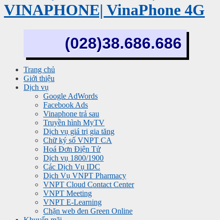
VINAPHONE| VinaPhone 4G
(028)38.686.686
Trang chủ
Giới thiệu
Dịch vụ
Google AdWords
Facebook Ads
Vinaphone trả sau
Truyền hình MyTV
Dịch vụ giá trị gia tăng
Chữ ký số VNPT CA
Hoá Đơn Điện Tử
Dịch vụ 1800/1900
Các Dịch Vụ IDC
Dịch Vụ VNPT Pharmacy
VNPT Cloud Contact Center
VNPT Meeting
VNPT E-Learning
Chặn web đen Green Online
Khuyến mãi