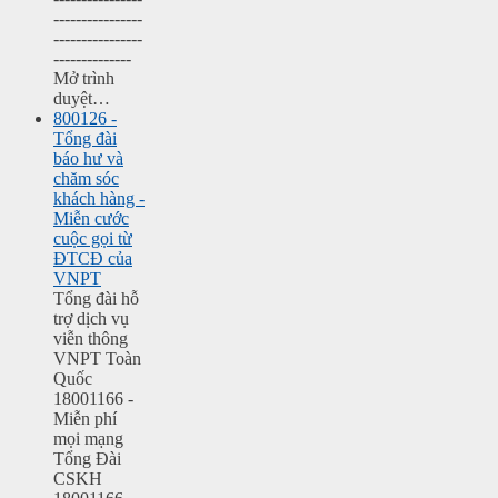
----------------
----------------
--------------
Mở trình
duyệt…
800126 -
Tổng đài
báo hư và
chăm sóc
khách hàng -
Miễn cước
cuộc gọi từ
ĐTCĐ của
VNPT
Tổng đài hỗ
trợ dịch vụ
viễn thông
VNPT Toàn
Quốc
18001166 -
Miễn phí
mọi mạng
Tổng Đài
CSKH