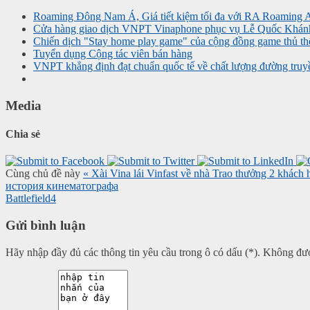
Roaming Đông Nam Á, Giá tiết kiệm tối đa với RA Roaming 
Cửa hàng giao dịch VNPT Vinaphone phục vụ Lễ Quốc Khán
Chiến dịch "Stay home play game" của cộng đồng game thủ thế
Tuyển dụng Cộng tác viên bán hàng
VNPT khẳng định đạt chuẩn quốc tế về chất lượng đường truy
Media
Chia sẻ
Cùng chủ đề này
« Xài Vina lái Vinfast về nhà
Trao thưởng 2 khách 
история кинематографа
Battlefield4
Gửi bình luận
Hãy nhập đầy đủ các thông tin yêu cầu trong ô có dấu (*). Không