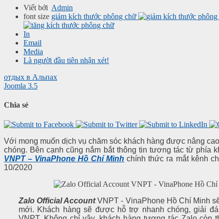
Viết bởi
Admin
font size
giảm kích thước phông chữ
In
Email
Media
Là người đầu tiên nhận xét!
отдых в Альпах
Joomla 3.5
Chia sẻ
Với mong muốn dịch vụ chăm sóc khách hàng được nâng cao,
chóng. Bên cạnh cũng nắm bắt thông tin tương tác từ phía 
VNPT – VinaPhone Hồ Chí Minh
chính thức ra mắt kênh ch
10/2020
Zalo Official Account
VNPT - VinaPhone Hồ Chí Minh sẽ t
mới. Khách hàng sẽ được hỗ trợ nhanh chóng, giải đáp
VNPT. Không chỉ vậy, khách hàng tương tác Zalo còn t