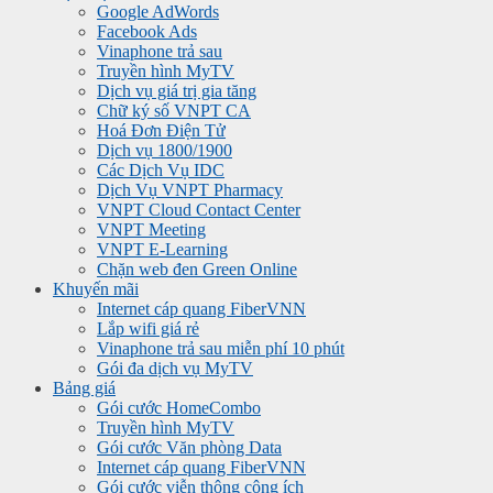
Google AdWords
Facebook Ads
Vinaphone trả sau
Truyền hình MyTV
Dịch vụ giá trị gia tăng
Chữ ký số VNPT CA
Hoá Đơn Điện Tử
Dịch vụ 1800/1900
Các Dịch Vụ IDC
Dịch Vụ VNPT Pharmacy
VNPT Cloud Contact Center
VNPT Meeting
VNPT E-Learning
Chặn web đen Green Online
Khuyến mãi
Internet cáp quang FiberVNN
Lắp wifi giá rẻ
Vinaphone trả sau miễn phí 10 phút
Gói đa dịch vụ MyTV
Bảng giá
Gói cước HomeCombo
Truyền hình MyTV
Gói cước Văn phòng Data
Internet cáp quang FiberVNN
Gói cước viễn thông công ích