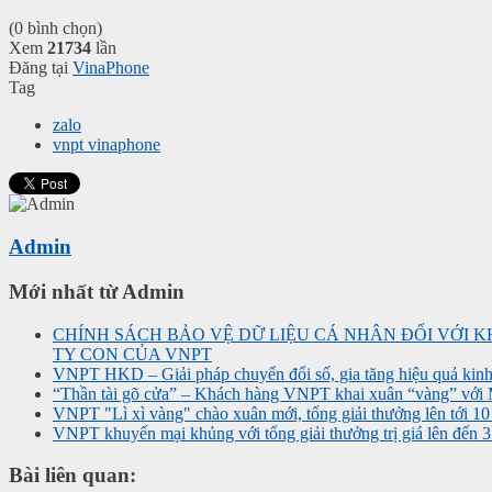
(0 bình chọn)
Xem
21734
lần
Đăng tại
VinaPhone
Tag
zalo
vnpt vinaphone
Admin
Mới nhất từ Admin
CHÍNH SÁCH BẢO VỆ DỮ LIỆU CÁ NHÂN ĐỐI VỚI
TY CON CỦA VNPT
VNPT HKD – Giải pháp chuyển đổi số, gia tăng hiệu quả kinh
“Thần tài gõ cửa” – Khách hàng VNPT khai xuân “vàng” với
VNPT "Lì xì vàng" chào xuân mới, tổng giải thưởng lên tới 1
VNPT khuyến mại khủng với tổng giải thưởng trị giá lên đến 3
Bài liên quan: