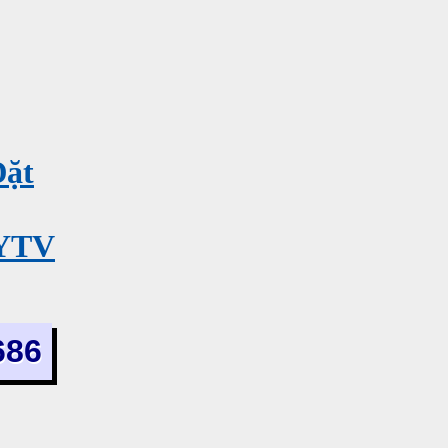
Đặt
MYTV
686