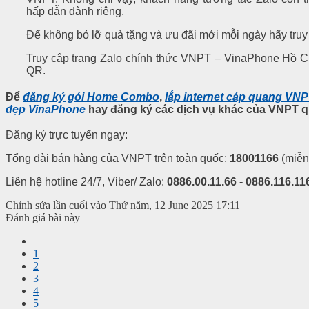
hấp dẫn dành riêng.
Để không bỏ lỡ quà tặng và ưu đãi mới mỗi ngày hãy truy
Truy cập trang Zalo chính thức VNPT – VinaPhone Hồ C
QR.
Để
đăng ký gói Home Combo
,
lắp internet cáp quang VN
đẹp VinaPhone
hay
đăng ký các dịch vụ khác của VNPT
q
Đăng ký trực tuyến ngay:
Tổng đài bán hàng của VNPT trên toàn quốc:
18001166
(miễn
Liên hệ hotline 24/7, Viber/ Zalo:
0886.00.11.66 - 0886.116.116
Chỉnh sửa lần cuối vào Thứ năm, 12 June 2025 17:11
Đánh giá bài này
1
2
3
4
5