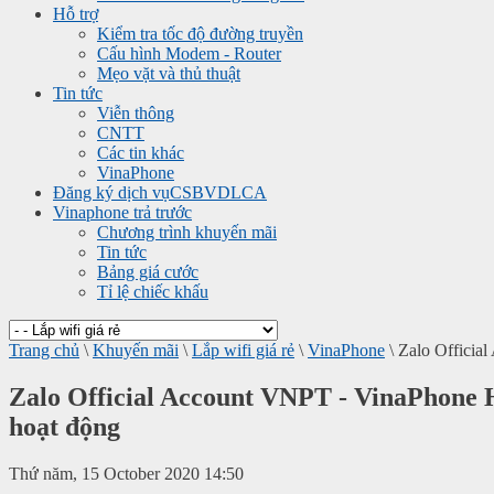
Hỗ trợ
Kiểm tra tốc độ đường truyền
Cấu hình Modem - Router
Mẹo vặt và thủ thuật
Tin tức
Viễn thông
CNTT
Các tin khác
VinaPhone
Đăng ký dịch vụ
CSBVDLCA
Vinaphone trả trước
Chương trình khuyến mãi
Tin tức
Bảng giá cước
Tỉ lệ chiếc khấu
Trang chủ
\
Khuyến mãi
\
Lắp wifi giá rẻ
\
VinaPhone
\
Zalo Officia
Zalo Official Account VNPT - VinaPhone 
hoạt động
Thứ năm, 15 October 2020 14:50