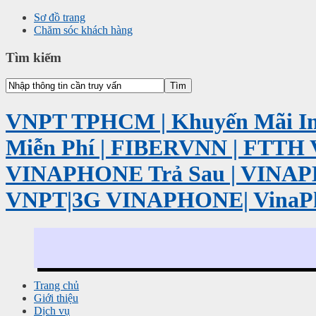
Sơ đồ trang
Chăm sóc khách hàng
Tìm kiếm
VNPT TPHCM | Khuyến Mãi Int
Miễn Phí | FIBERVNN | FTTH 
VINAPHONE Trả Sau | VINA
VNPT|3G VINAPHONE| VinaP
Trang chủ
Giới thiệu
Dịch vụ