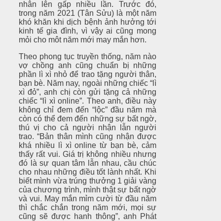
nhân lên gấp nhiều lần. Trước đó,
trong năm 2021 (Tân Sửu) là một năm
khó khăn khi dịch bệnh ảnh hưởng tới
kinh tế gia đình, vì vậy ai cũng mong
mỏi cho môt năm mới may mắn hơn.
T
heo phong tục truyền thống, năm nào
vợ chồng anh cũng chuẩn bị những
phần lì xì nhỏ để trao tặng người thân,
bạn bè. Năm nay, ngoài những chiếc “lì
xì đỏ”, anh chị còn gửi tặng cả những
chiếc “lì xì online”. Theo anh, điều này
không chỉ đem đến “lộc” đầu năm mà
còn có thể đem đến những sự bất ngờ,
thú vị cho cả người nhận lẫn người
trao. “Bản thân mình cũng nhận được
khá nhiều lì xì online từ bạn bè, cảm
thấy rất vui. Giá trị không nhiều nhưng
đó là sự quan tâm lẫn nhau, cầu chúc
cho nhau những điều tốt lành nhất. Khi
biết mình vừa trúng thưởng 1 giải vàng
của chương trình, mình thật sự bất ngờ
và vui. May mắn mỉm cười từ đầu năm
thì chắc chắn trong năm mới, mọi sự
cũng sẽ được hanh thông”, anh Phát