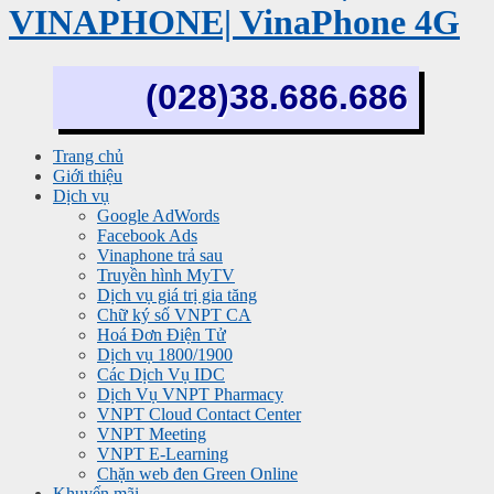
VINAPHONE| VinaPhone 4G
(028)38.686.686
Trang chủ
Giới thiệu
Dịch vụ
Google AdWords
Facebook Ads
Vinaphone trả sau
Truyền hình MyTV
Dịch vụ giá trị gia tăng
Chữ ký số VNPT CA
Hoá Đơn Điện Tử
Dịch vụ 1800/1900
Các Dịch Vụ IDC
Dịch Vụ VNPT Pharmacy
VNPT Cloud Contact Center
VNPT Meeting
VNPT E-Learning
Chặn web đen Green Online
Khuyến mãi