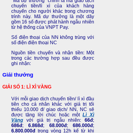
"Mã dự thưởng" chính là mã giao dịch
chuyển tiền/lì xì của khách hàng
chuyển cho người khác trong chương
trình này. Mã dự thưởng là một dãy
gồm 16 số được phát hành ngẫu nhiên
từ hệ thống của VNPT Pay.
Số điện thoại của NN không trùng với
số điện điện thoại NC
Nguồn tiền chuyển và nhận tiền: Một
trong các trường hợp sau đều được
ghi nhận:
Giải thưởng
GIẢI SỐ 1: LÌ XÌ VÀNG
Với mỗi giao dịch chuyển tiền/ lì xì đầu
tiên cho cá nhân khác với giá trị tối
thiểu 10.000 đ/ giao dịch/ NN, NC sẽ
được tặng lời chúc hoặc một
Lì Xì
Vàng
với giá trị ngẫu nhiên:
66đ
;
686đ
;
6.868đ
;
68.000đ
;
686.000đ
;
6.800.000đ
trong vòng 12h kể từ khi