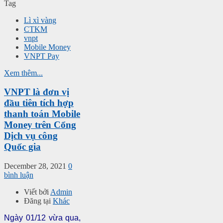
Tag
Lì xì vàng
CTKM
vnpt
Mobile Money
VNPT Pay
Xem thêm...
VNPT là đơn vị
đầu tiên tích hợp
thanh toán Mobile
Money trên Cổng
Dịch vụ công
Quốc gia
December 28, 2021
0
bình luận
Viết bởi
Admin
Đăng tại
Khác
Ngày 01/12 vừa qua,