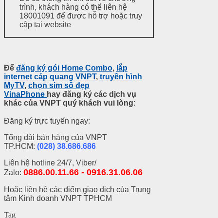
trình, khách hàng có thể liên hệ
18001091 để được hỗ trợ hoặc truy
cập tại website
Để
đăng ký gói Home Combo
,
lắp
internet cáp quang VNPT
,
truyền hình
MyTV
,
chọn sim số đẹp
VinaPhone
hay đăng ký các dịch vụ
khác của VNPT quý khách vui lòng:
Đăng ký trực tuyến ngay:
Tổng đài bán hàng của VNPT
TP.HCM:
(028) 38.686.686
Liên hệ hotline 24/7, Viber/
0886.00.11.66 - 0916.31.06.06
Zalo:
Hoặc liên hệ các điểm giao dịch của Trung
tâm Kinh doanh VNPT TPHCM
Tag