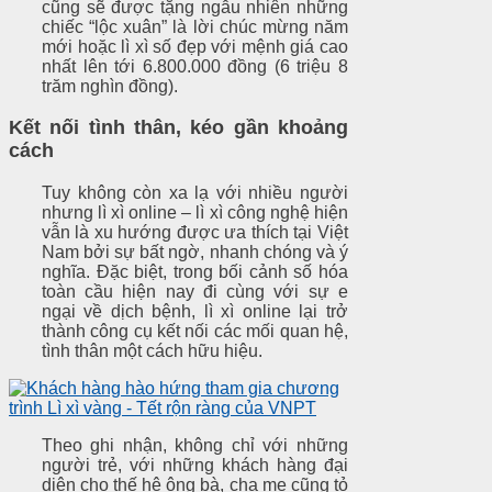
cũng sẽ được tặng ngẫu nhiên những
chiếc “lộc xuân” là lời chúc mừng năm
mới hoặc lì xì số đẹp với mệnh giá cao
nhất lên tới 6.800.000 đồng (6 triệu 8
trăm nghìn đồng).
Kết nối tình thân, kéo gần khoảng
cách
Tuy không còn xa lạ với nhiều người
nhưng lì xì online – lì xì công nghệ hiện
vẫn là xu hướng được ưa thích tại Việt
Nam bởi sự bất ngờ, nhanh chóng và ý
nghĩa. Đặc biệt, trong bối cảnh số hóa
toàn cầu hiện nay đi cùng với sự e
ngại về dịch bệnh, lì xì online lại trở
thành công cụ kết nối các mối quan hệ,
tình thân một cách hữu hiệu.
Theo ghi nhận, không chỉ với những
người trẻ, với những khách hàng đại
diện cho thế hệ ông bà, cha mẹ cũng tỏ