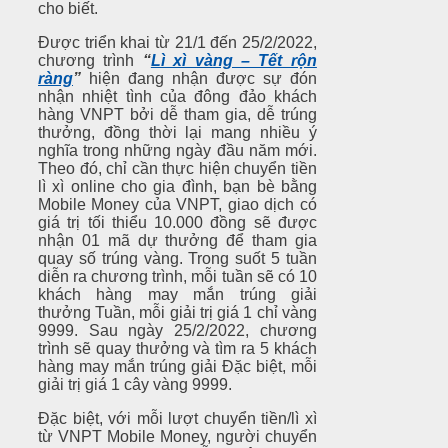
cho biết.
Được triển khai từ 21/1 đến 25/2/2022,
chương trình
“
Lì xì vàng – Tết rộn
ràng
”
hiện đang nhận được sự đón
nhận nhiệt tình của đông đảo khách
hàng VNPT bởi dễ tham gia, dễ trúng
thưởng, đồng thời lại mang nhiều ý
nghĩa trong những ngày đầu năm mới.
Theo đó, chỉ cần thực hiện chuyển tiền
lì xì online cho gia đình, bạn bè bằng
Mobile Money của VNPT, giao dịch có
giá trị tối thiểu 10.000 đồng sẽ được
nhận 01 mã dự thưởng để tham gia
quay số trúng vàng. Trong suốt 5 tuần
diễn ra chương trình, mỗi tuần sẽ có 10
khách hàng may mắn trúng giải
thưởng Tuần, mỗi giải trị giá 1 chỉ vàng
9999. Sau ngày 25/2/2022, chương
trình sẽ quay thưởng và tìm ra 5 khách
hàng may mắn trúng giải Đặc biệt, mỗi
giải trị giá 1 cây vàng 9999.
Đặc biệt, với mỗi lượt chuyển tiền/lì xì
từ VNPT Mobile Money, người chuyển