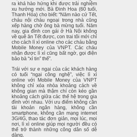
ra khá hào hứng khi được trải nghiệm
xu hướng mới. Bà Đinh Hoa (60 tuổi,
Thanh Hóa) cho biết: “Năm nào cứ Tết,
cháu nội cháu ngoại trong nhà cũng
xếp hàng chờ ông bà mừng tuổi. Năm
nay, gia đình con gái ở Hà Nội không
về quê ăn Tết được, con trai tôi mới chỉ
cho cách lì xì online cho các cháu bằng
Mobile Money của VNPT. Các cháu
nhận được lì xì cũng bất ngờ, gọi điện
bảo bà “xì tin” thế”.
Trái với sự e ngại của các khách hàng
có tuổi “ngại công nghệ”, việc lì xì
online với Mobile Money của VNPT
không chỉ xóa nhòa khoảng cách về
không gian mà thậm chí còn kéo gần
khoảng cách giữa các thế hệ trong gia
đình với nhau. Với ưu điểm không cần
tài khoản ngân hàng, không cần
smartphone, không cần mạng internet
3G/4G, thao tác đơn giản, mọi lúc, mọi
nơi, lì xì online giúp mọi người đều có
thể trở thành những công dân số dễ
dàng.