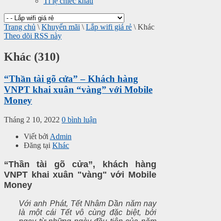
Tỉ lệ chiếc khấu
Trang chủ
\
Khuyến mãi
\
Lắp wifi giá rẻ
\
Khác
Theo dõi RSS này
Khác (310)
“Thần tài gõ cửa” – Khách hàng
VNPT khai xuân “vàng” với Mobile
Money
Tháng 2 10, 2022
0 bình luận
Viết bởi
Admin
Đăng tại
Khác
“Thần tài gõ cửa”, khách hàng
VNPT khai xuân "vàng" với Mobile
Money
Với anh Phát, Tết Nhâm Dần năm nay
là một cái Tết vô cùng đặc biệt, bởi