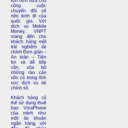
lớn hơn nữa cho
công cuộc
chuyển đổi số
nền kinh tế của
quốc gia. Với
dịch vụ Mobile
Money, VNPT
mang đến cho
khách hàng một
trải nghiệm tài
chính Đơn giản –
An toàn – Tiện
lợi và dễ tiếp
cận, xóa bỏ
những rào cản
vốn có trong lĩnh
vực dịch vụ tài
chính số.
Khách hàng có
thể sử dụng thuê
bao VinaPhone
của mình như
một tài khoản
ngân hàng, với