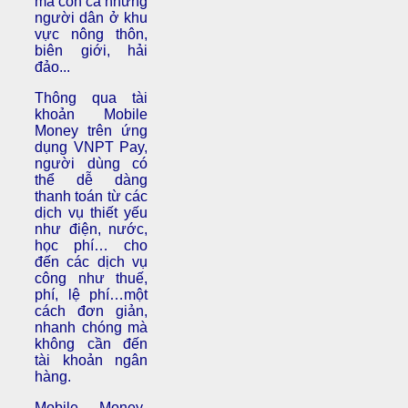
mà còn cả những
người dân ở khu
vực nông thôn,
biên giới, hải
đảo...
Thông qua tài
khoản Mobile
Money trên ứng
dụng VNPT Pay,
người dùng có
thể dễ dàng
thanh toán từ các
dịch vụ thiết yếu
như điện, nước,
học phí… cho
đến các dịch vụ
công như thuế,
phí, lệ phí…một
cách đơn giản,
nhanh chóng mà
không cần đến
tài khoản ngân
hàng.
Mobile Money-