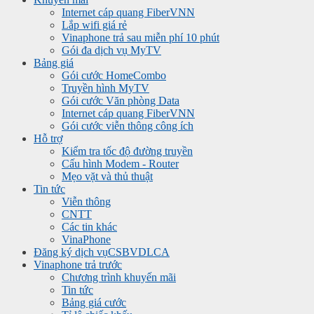
Internet cáp quang FiberVNN
Lắp wifi giá rẻ
Vinaphone trả sau miễn phí 10 phút
Gói đa dịch vụ MyTV
Bảng giá
Gói cước HomeCombo
Truyền hình MyTV
Gói cước Văn phòng Data
Internet cáp quang FiberVNN
Gói cước viễn thông công ích
Hỗ trợ
Kiểm tra tốc độ đường truyền
Cấu hình Modem - Router
Mẹo vặt và thủ thuật
Tin tức
Viễn thông
CNTT
Các tin khác
VinaPhone
Đăng ký dịch vụ
CSBVDLCA
Vinaphone trả trước
Chương trình khuyến mãi
Tin tức
Bảng giá cước