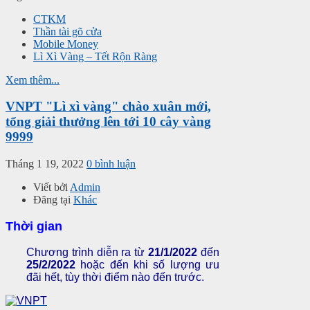
CTKM
Thần tài gõ cửa
Mobile Money
Lì Xì Vàng – Tết Rộn Ràng
Xem thêm...
VNPT "Lì xì vàng" chào xuân mới,
tổng giải thưởng lên tới 10 cây vàng
9999
Tháng 1 19, 2022
0 bình luận
Viết bởi
Admin
Đăng tại
Khác
Thời gian
Chương trình diễn ra từ
21/1/2022
đến
25/2/2022
hoặc đến khi số lượng ưu
đãi hết, tùy thời điểm nào đến trước.