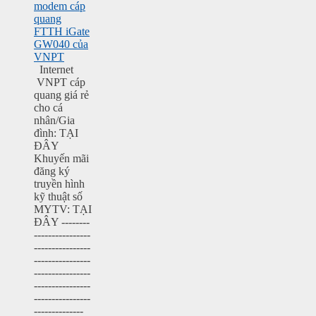
modem cáp
quang
FTTH iGate
GW040 của
VNPT
Internet
VNPT cáp
quang giá rẻ
cho cá
nhân/Gia
đình: TẠI
ĐÂY
Khuyến mãi
đăng ký
truyền hình
kỹ thuật số
MYTV: TẠI
ĐÂY --------
----------------
----------------
----------------
----------------
----------------
----------------
--------------