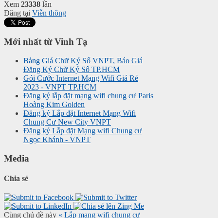
Xem
23338
lần
Đăng tại
Viễn thông
Mới nhất từ Vinh Tạ
Bảng Giá Chữ Ký Số VNPT, Báo Giá
Đăng Ký Chữ Ký Số TP.HCM
Gói Cước Internet Mạng Wifi Giá Rẻ
2023 - VNPT TP.HCM
Đăng ký lắp đặt mạng wifi chung cư Paris
Hoàng Kim Golden
Đăng ký Lắp đặt Internet Mạng Wifi
Chung Cư New City VNPT
Đăng ký Lắp đặt Mạng wifi Chung cư
Ngọc Khánh - VNPT
Media
Chia sẻ
Cùng chủ đề này
« Lắp mạng wifi chung cư