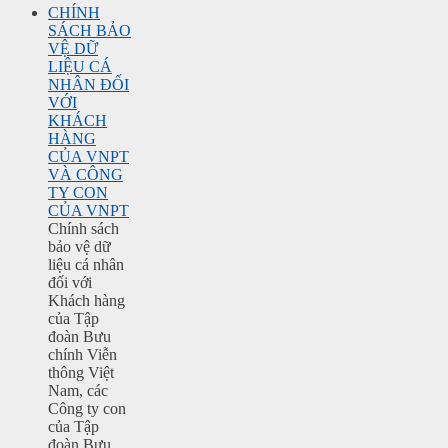
CHÍNH
SÁCH BẢO
VỆ DỮ
LIỆU CÁ
NHÂN ĐỐI
VỚI
KHÁCH
HÀNG
CỦA VNPT
VÀ CÔNG
TY CON
CỦA VNPT
Chính sách
bảo vệ dữ
liệu cá nhân
đối với
Khách hàng
của Tập
đoàn Bưu
chính Viễn
thông Việt
Nam, các
Công ty con
của Tập
đoàn Bưu