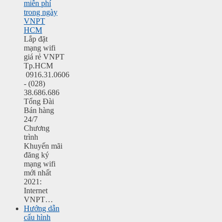
miễn phí
trong ngày
VNPT
HCM
Lắp đặt
mạng wifi
giá rẻ VNPT
Tp.HCM
0916.31.0606
- (028)
38.686.686
Tổng Đài
Bán hàng
24/7
Chương
trình
Khuyến mãi
đăng ký
mạng wifi
mới nhất
2021:
Internet
VNPT…
Hướng dẫn
cấu hình