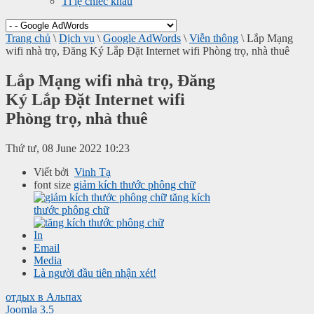
Tỉ lệ chiếc khấu
Trang chủ
\
Dịch vụ
\
Google AdWords
\
Viễn thông
\
Lắp Mạng
wifi nhà trọ, Đăng Ký Lắp Đặt Internet wifi Phòng trọ, nhà thuê
Lắp Mạng wifi nhà trọ, Đăng
Ký Lắp Đặt Internet wifi
Phòng trọ, nhà thuê
Thứ tư, 08 June 2022 10:23
Viết bởi
Vinh Tạ
font size
giảm kích thước phông chữ
tăng kích
thước phông chữ
In
Email
Media
Là người đầu tiên nhận xét!
отдых в Альпах
Joomla 3.5