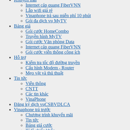
Internet cáp quang FiberVNN
Lắp wifi giá rẻ
Vinaphone trả sau miễn phí 10 phút
Gói đa dịch vụ MyTV
Bảng giá
Gói cước HomeCombo
Truyền hình MyTV
Gói cước Văn phòng Data
Internet cáp quang FiberVNN
Gói cước viễn thông công ích
Hỗ trợ
Kiểm tra tốc độ đường truyền
Cấu hình Modem - Router
Mẹo vặt và thủ thuật
Tin tức
Viễn thông
CNTT
Các tin khác
VinaPhone
Đăng ký dịch vụ
CSBVDLCA
Vinaphone trả trước
Chương trình khuyến mãi
Tin tức
Bảng giá cước