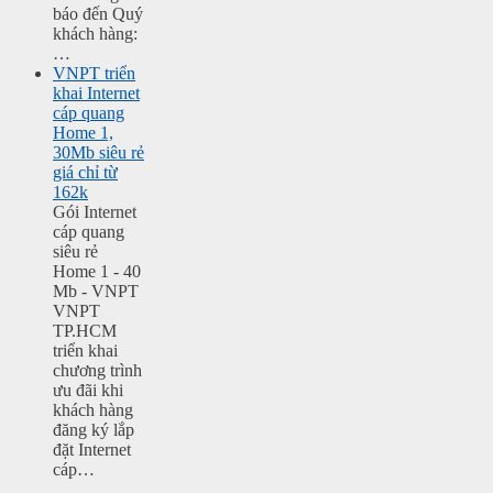
báo đến Quý
khách hàng:
…
VNPT triển
khai Internet
cáp quang
Home 1,
30Mb siêu rẻ
giá chỉ từ
162k
Gói Internet
cáp quang
siêu rẻ
Home 1 - 40
Mb - VNPT
VNPT
TP.HCM
triển khai
chương trình
ưu đãi khi
khách hàng
đăng ký lắp
đặt Internet
cáp…