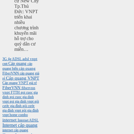
cư New City
Tp.Thủ
Đức: VNPT
triển khai
nhiều
chương trình
khuyến mãi
hỗ trợ cho
quý dân cư
miễn…
3G
4g
ADSL
adsl vnpt
Cáp quang
cntt
cáp
cáp quang
quang biển
FiberVNN
cáp quang giá
Cáp quang VNPT
rẻ
Cáp quang VNPT giá rẻ
FiberVNN
fibervnn
vnpt
FTTH
goi cuoc gia
dinh
goi cuoc gia dinh
vnpt
goi gia dinh vnpt
gói
cước gia đình
gói cước
gia đình vnpt
gói gia đình
vnpt
home combo
internet
Internet ADSL
Internet cáp quang
internet cáp quang