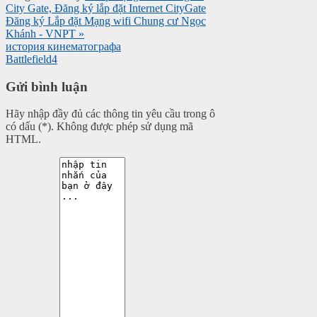
City Gate, Đăng ký lắp đặt Internet CityGate
Đăng ký Lắp đặt Mạng wifi Chung cư Ngọc
Khánh - VNPT »
история кинематографа
Battlefield4
Gửi bình luận
Hãy nhập đầy đủ các thông tin yêu cầu trong ô
có dấu (*). Không được phép sử dụng mã
HTML.