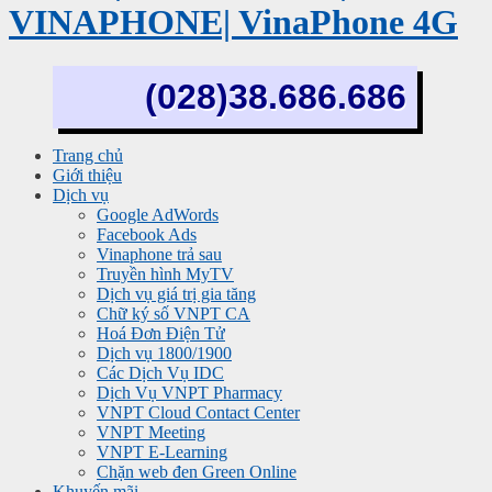
VINAPHONE| VinaPhone 4G
(028)38.686.686
Trang chủ
Giới thiệu
Dịch vụ
Google AdWords
Facebook Ads
Vinaphone trả sau
Truyền hình MyTV
Dịch vụ giá trị gia tăng
Chữ ký số VNPT CA
Hoá Đơn Điện Tử
Dịch vụ 1800/1900
Các Dịch Vụ IDC
Dịch Vụ VNPT Pharmacy
VNPT Cloud Contact Center
VNPT Meeting
VNPT E-Learning
Chặn web đen Green Online
Khuyến mãi