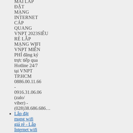
MÃI LẮP
ĐẶT
MẠNG
INTERNET
CÁP
QUANG
VNPT 2023SIÊU
RẺ LẮP
MẠNG WIFI
VNPT MIỄN
PHÍ đăng ký
trực tiếp qua
Hotline 24/7
tại VNPT
TP.HCM
0886.00.11.66
-
0916.31.06.06
(zalo/
viber) -
(028)38.686.686…
Lắp đặt
mạng wifi
giá rẻ - Lắp
Internet wifi