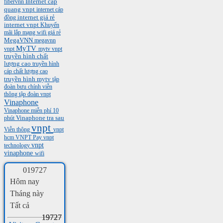
Internet cáp
fibervnn
quang vnpt
internet cáp
internet giá rẻ
đồng
internet vnpt
Khuyến
mãi
lắp mạng wifi giá rẻ
MegaVNN
megavnn
MyTV
vnpt
mytv vnpt
truyền hình chất
lượng cao
truyền hình
cáp chất lượng cao
truyền hình mytv
tập
đoàn bưu chính viễn
thông
tập đoàn vnpt
Vinaphone
Vinaphone miễn phí 10
phút
Vinaphone tra sau
vnpt
Viễn thông
vnpt
hcm
VNPT Pay
vnpt
vnpt
technology
vinaphone
wifi
0
1
9
7
2
7
Hôm nay
Tháng này
Tất cả
19727
19727
19727