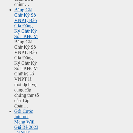
chính…
Bảng Giá
Chữ Ký Số
VNPT, Báo
Giá Đăng
Ký Chữ Ký
Số TP.HCM
Bảng Giá
Chữ Ký Số
VNPT, Báo
Giá Đăng
Ký Chữ Ký
Số TP.HCM
Chữ ký số
VNPT là
một dịch vụ
cung cấp
chứng thư số
của Tập
đoàn…
Gói Cước
Internet
Mạng Wifi
Giá Rẻ 2023
- VNPT