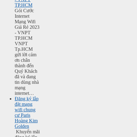
TP.HCM
Gói Cước
Internet
Mạng Wifi
Giá Rẻ 2023
- VNPT
TP.HCM
VNPT
Tp.HCM
gửi lời cảm
ơn chân
thành đến
Quý Khách
đã và đang
tin dùng nhà
mạng
internet…
Đăng ký lắp
đặt mạng
wifi chung
cư Paris
Hoàng Kim
Golden
Khuyến mãi