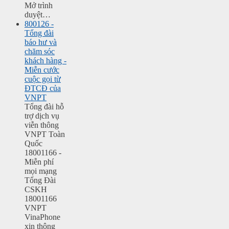
Mở trình
duyệt…
800126 -
Tổng đài
báo hư và
chăm sóc
khách hàng -
Miễn cước
cuộc gọi từ
ĐTCĐ của
VNPT
Tổng đài hỗ
trợ dịch vụ
viễn thông
VNPT Toàn
Quốc
18001166 -
Miễn phí
mọi mạng
Tổng Đài
CSKH
18001166
VNPT
VinaPhone
xin thông