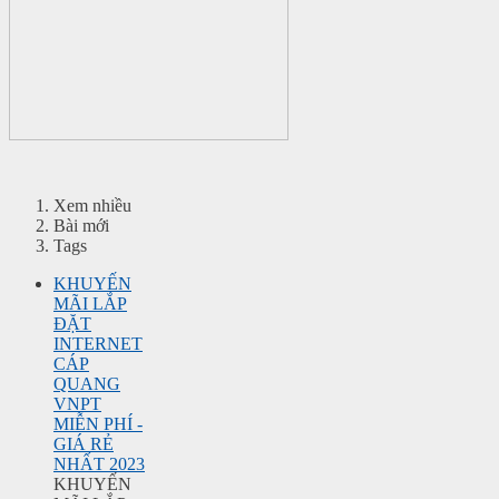
Xem nhiều
Bài mới
Tags
KHUYẾN
MÃI LẮP
ĐẶT
INTERNET
CÁP
QUANG
VNPT
MIỄN PHÍ -
GIÁ RẺ
NHẤT 2023
KHUYẾN