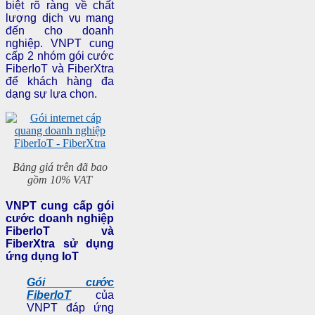
biệt rõ ràng về chất
lượng dịch vụ mang
đến cho doanh
nghiệp. VNPT cung
cấp 2 nhóm gói cước
FiberIoT và FiberXtra
để khách hàng đa
dạng sự lựa chọn.
Bảng giá trên đã bao
gồm 10% VAT
VNPT cung cấp gói
cước doanh nghiệp
FiberIoT và
FiberXtra sử dụng
ứng dụng IoT
Gói cước
FiberIoT
của
VNPT đáp ứng