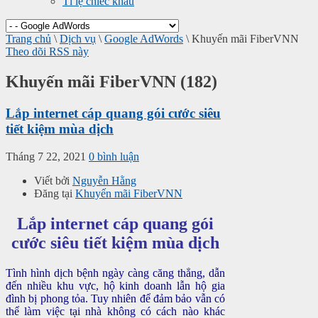
Tỉ lệ chiếc khấu
Trang chủ
\
Dịch vụ
\
Google AdWords
\
Khuyến mãi FiberVNN
Theo dõi RSS này
Khuyến mãi FiberVNN (182)
Lắp internet cáp quang gói cước siêu
tiết kiệm mùa dịch
Tháng 7 22, 2021
0 bình luận
Viết bởi
Nguyễn Hằng
Đăng tại
Khuyến mãi FiberVNN
Lắp internet cáp quang gói
cước siêu tiết kiệm mùa dịch
Tình hình dịch bệnh ngày càng căng thẳng, dẫn
đến nhiều khu vực, hộ kinh doanh lẫn hộ gia
đình bị phong tỏa. Tuy nhiên để đảm bảo vẫn có
thể làm việc tại nhà không có cách nào khác