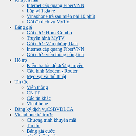
Internet cáp quang FiberVNN
Lắp wifi giá rẻ
Vinaphone trả sau miễn phí 10 phút
Gói đa dịch vụ MyTV
Bảng giá
Gói cước HomeCombo
Truyền hình MyTV
Gói cước Văn phòng Data
Internet cáp quang FiberVNN
Gói cước viễn thông công ích
Hỗ trợ
Kiểm tra tốc độ đường truyền
Cấu hình Modem - Router
Mẹo vặt và thủ thuật
Tin tức
Viễn thông
CNTT
Các tin khác
VinaPhone
Đăng ký dịch vụ
CSBVDLCA
Vinaphone trả trước
Chương trình khuyến mãi
Tin tức
Bảng giá cước