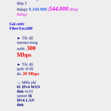
tặng 3
544.000
8.160.000
tháng):
(
đồng/
tháng)
Gói cước
FiberXtra300
► Tốc độ
internet trong
300
nước:
Mbps
► Tốc độ
quốc tế tối
20 Mbps
đa:
→ Miễn phí
01 IPv4 WAN
tĩnh
và 01
subnet
56
IPv6 LAN
tĩnh