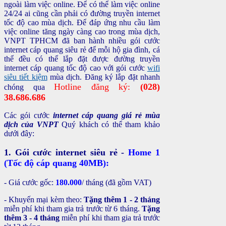
ngoài làm việc online. Để có thể làm việc online
24/24 ai cũng cần phải có đường truyền internet
tốc độ cao mùa dịch. Để đáp ứng nhu cầu làm
việc online tăng ngày càng cao trong mùa dịch,
VNPT TPHCM đã ban hành nhiều gói cước
internet cáp quang siêu rẻ để mỗi hộ gia đình, cá
thể đều có thể lắp đặt được đường truyền
internet cáp quang tốc độ cao với gói cước
wifi
siêu tiết kiệm
mùa dịch. Đăng ký lắp đặt nhanh
Hotline đăng ký:
(028)
chóng qua
38.686.686
Các gói cước
internet cáp quang giá rẻ mùa
dịch của VNPT
Quý khách có thể tham khảo
dưới đây:
1. Gói cước internet siêu rẻ -
Home 1
(Tốc độ cáp quang
40MB):
- Giá cước gốc:
180.000
/ tháng (đã gồm VAT)
- Khuyến mại kèm theo:
Tặng thêm 1 - 2 tháng
miễn phí khi tham gia trả trước từ 6 tháng.
Tặng
thêm 3 - 4 tháng
miễn phí khi tham gia trả trước