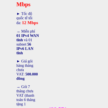
Mbps
► Tốc độ
quốc tế tối
12 Mbps
đa:
→ Miễn phí
01 IPv4 WAN
tĩnh
và 01
subnet
56
IPv6 LAN
tĩnh
► Giá gói
hàng tháng
chưa
VAT:
500.000
đồng
→ Gói 7
tháng chưa
VAT (thanh
toán 6 tháng
tặng 1