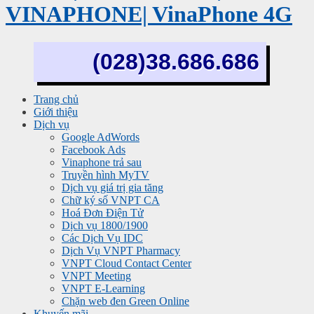
VINAPHONE| VinaPhone 4G
(028)38.686.686
Trang chủ
Giới thiệu
Dịch vụ
Google AdWords
Facebook Ads
Vinaphone trả sau
Truyền hình MyTV
Dịch vụ giá trị gia tăng
Chữ ký số VNPT CA
Hoá Đơn Điện Tử
Dịch vụ 1800/1900
Các Dịch Vụ IDC
Dịch Vụ VNPT Pharmacy
VNPT Cloud Contact Center
VNPT Meeting
VNPT E-Learning
Chặn web đen Green Online
Khuyến mãi