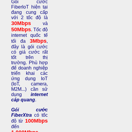
Gói cước
FiberIoT hiện tại
đang cung cấp
với 2 tốc độ là
30Mbps
và
50Mbps
. Tốc độ
internet quốc tế
3Mbps
tối đa
,
đây là gói cước
có giá cước rất
tốt trên thị
trường. Phù hợp
để doanh nghiệp
triển khai các
ứng dụng IoT
(IoT, camera,
M2M...) cần sử
dụng
internet
cáp quang
.
Gói cước
FiberXtra
có tốc
100Mbps
độ từ
đến