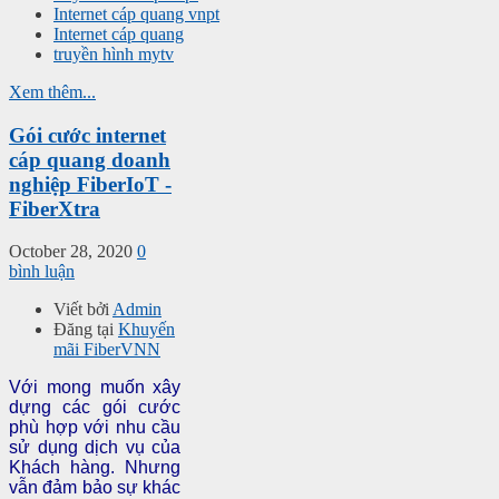
Internet cáp quang vnpt
Internet cáp quang
truyền hình mytv
Xem thêm...
Gói cước internet
cáp quang doanh
nghiệp FiberIoT -
FiberXtra
October 28, 2020
0
bình luận
Viết bởi
Admin
Đăng tại
Khuyến
mãi FiberVNN
Với mong muốn xây
dựng các gói cước
phù hợp với nhu cầu
sử dụng dịch vụ của
Khách hàng. Nhưng
vẫn đảm bảo sự khác