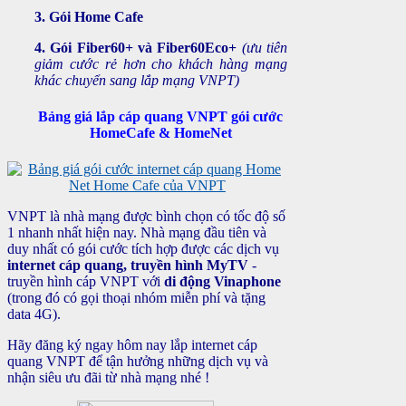
3. Gói Home Cafe
4. Gói Fiber60+ và Fiber60Eco+
(ưu tiên
giảm cước rẻ hơn cho khách hàng mạng
khác chuyển sang lắp mạng VNPT)
Bảng giá lắp cáp quang VNPT
gói cước
HomeCafe & HomeNet
VNPT là nhà mạng được bình chọn có tốc độ số
1 nhanh nhất hiện nay. Nhà mạng đầu tiên và
duy nhất có gói cước tích hợp được các dịch vụ
internet cáp quang, truyền hình MyTV
-
truyền hình cáp VNPT với
di động Vinaphone
(trong đó có gọi thoại nhóm miễn phí và tặng
data 4G).
Hãy đăng ký ngay hôm nay lắp internet cáp
quang VNPT để tận hưởng những dịch vụ và
nhận siêu ưu đãi từ nhà mạng nhé !