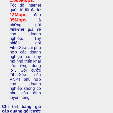
1.000Mbps
.
Tốc độ internet
quốc tế tối đa từ
12Mbps
đến
35Mbps
là
những gói
internet giá rẻ
cho doanh
nghiệp. Tuy
nhiên gói
FiberXtra chỉ phù
hợp các doanh
nghiệp có quy
mô nhỏ triển khai
các ứng dụng
IoT. Gói cước
FiberXtra của
VNPT phù hợp
cho doanh
nghiệp không có
nhu cầu định
tuyến riêng.
Chi tiết bảng giá
cáp quang gói cước