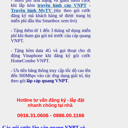
- Miễn phí hòa mạng và giảm thêm cước
khi lắp kèm
truyền hình cáp VNPT
-
Truyền hình MyTV
(tùy theo gói cước
đăng ký mà khách hàng sẽ được trang bị
miễn phí đầu thu Smartbox xem tivi)
- Tặng thêm từ 1 đến 3 tháng sử dụng miễn
phí khi tham gia gói trả trước của cáp quang
VNPT.
- Tặng kèm data 4G và gọi thoại cho di
động Vinaphone khi đăng ký gói cước
HomeCombo VNPT.
- Ưu tiên băng thông truy cập tốc độ cao lên
đến 300Mbps vào các ứng dụng giải trí, tùy
theo gói
lắp cáp quang VNPT
.
Hotline tư vấn đăng ký - lắp đặt
nhanh chóng tại nhà
0916.31.0606 - 0886.00.1166
Các gói cước lắp cáp quang VNPT có