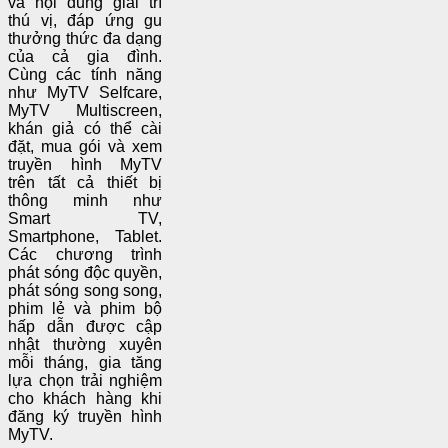
và nội dung giải trí
thú vị, đáp ứng gu
thưởng thức đa dạng
của cả gia đình.
Cùng các tính năng
như MyTV Selfcare,
MyTV Multiscreen,
khán giả có thể cài
đặt, mua gói và xem
truyền hình MyTV
trên tất cả thiết bị
thông minh như
Smart TV,
Smartphone, Tablet.
Các chương trình
phát sóng độc quyền,
phát sóng song song,
phim lẻ và phim bộ
hấp dẫn được cập
nhật thường xuyên
mỗi tháng, gia tăng
lựa chọn trải nghiệm
cho khách hàng khi
đăng ký truyền hình
MyTV.