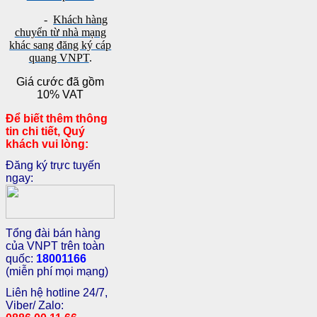
-
Khách hàng
chuyển từ nhà mạng
khác sang đăng ký cáp
quang VNPT
.
Giá cước đã gồm
10% VAT
Để biết thêm thông
tin chi tiết, Quý
khách vui lòng:
Đăng ký trực tuyến
ngay:
Tổng đài bán hàng
của VNPT trên toàn
quốc:
18001166
(miễn phí mọi mạng)
Liên hệ hotline 24/7,
Viber/ Zalo: