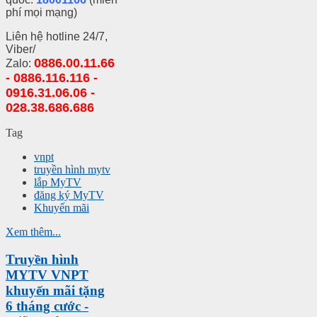
phí mọi mạng)
Liên hệ hotline 24/7,
Viber/
0886.00.11.66
Zalo:
- 0886.116.116 -
0916.31.06.06 -
028.38.686.686
Tag
vnpt
truyền hình mytv
lắp MyTV
đăng ký MyTV
Khuyến mãi
Xem thêm...
Truyền hình
MYTV VNPT
khuyến mãi tặng
6 tháng cước -