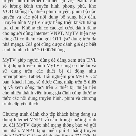
truyền hình Internet đầu tiên tại Việt Nam. Với
số lượng kênh truyền hình phong phú, kho
VOD khổng lồ, nhiều phim truyện, phim bộ độc
quyền và các gói nội dung bổ sung hấp dẫn,
Truyền hình MyTV được hàng triệu khách hàng
lựa chọn. Không chỉ có các gói cước dành riêng
cho người dùng Internet VNPT, MyTV hiện nay
cũng đã có thêm các gói OTT (sử dụng trên đa
nhà mạng). Giá gói cũng được đánh giá đặc biệt
cạnh tranh, chỉ từ 20.000đ/tháng.
MyTV giúp người dùng dễ dàng xem trên TiVi,
ứng dụng truyền hình MyTV cũng có thể tải và
sử dụng trên các thiết bị di động như
Smartphone, Tablet. Trải nghiệm gói MyTV Cơ
bản, khách hàng sẽ được đăng nhập trên 5 thiết
bị và xem đồng thời trên 2 thiết bị, thuận tiện
cho nhiều thành viên trong gia đình cùng thưởng
thức các nội dung truyền hình, phim và chương
trình clip yêu thích.
Chương trình dành cho tệp khách hàng đang sử
dụng Internet VNPT và nằm trong chương trình
ưu đãi MyTV được nhà mạng thông báo và gửi
tin nhắn. VNPT tặng miễn phí 3 tháng truyền
hình MyTV Cơ bản dành cho Smart TV. Đây là