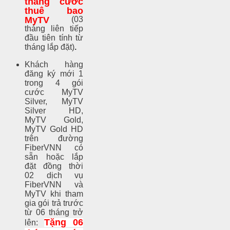
tháng cước
thuê bao
MyTV
(03
tháng liên tiếp
đầu tiên tính từ
tháng lắp đặt)
.
Khách hàng
đăng ký mới 1
trong 4 gói
cước MyTV
Silver, MyTV
Silver HD,
MyTV Gold,
MyTV Gold HD
trên đường
FiberVNN có
sẵn hoặc lắp
đặt đồng thời
02 dịch vụ
FiberVNN và
MyTV khi tham
gia gói trả trước
từ 06 tháng trở
Tặng 06
lên: