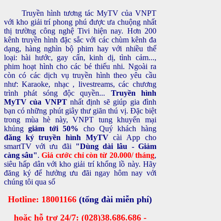
Truyền hình tương tác MyTV của VNPT
với kho giải trí phong phú được ưa chuộng nhất
thị trường công nghệ Tivi hiện nay. Hơn 200
kênh truyền hình đặc sắc với các chùm kênh đa
dạng, hàng nghìn bộ phim hay với nhiều thể
loại: hài hước, gay cấn, kinh dị, tình cảm...,
phim hoạt hình cho các bé thiếu nhi. Ngoài ra
còn có các dịch vụ truyền hình theo yêu cầu
như: Karaoke, nhạc , livestreams, các chương
trình phát sóng độc quyền...
Truyền hình
MyTV của VNPT
nhất định sẽ giúp gia đình
bạn có những phút giây thư giãn thú vị. Đặc biệt
trong mùa hè này, VNPT tung khuyến mại
khủng
giảm tới 50%
cho Quý khách hàng
đăng ký truyền hình MyTV
cài App cho
smartTV với ưu đãi
"Dùng dài lâu - Giảm
càng sâu"
.
Giá cước chỉ còn từ 20.000/ tháng
,
siêu hấp dân với kho giải trí khổng lồ này. Hãy
đăng ký để hưởng ưu đãi ngay hôm nay với
chúng tôi qua số
Hotline: 18001166
(tổng đài miễn phí)
hoặc hỗ trợ 24/7: (028)38.686.686 -