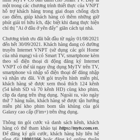
một trong các chương trình thiết thực của VNPT
hỗ trợ khách hàng trong giai đoạn chống dịch
cao điểm, giúp khách hàng có thêm những giờ
phút giải trí hữu ích, đặc biệt khi đang thực hiện
chỉ thị "Ai ở đâu ở yên đấy" giãn cách tại nhà.
Chương trình ưu đãi bắt đầu từ ngày 01/08/2021
đến hết 30/09/2021. Khách hàng đang có đường
truyền Internet VNPT (sử dụng các gói Home
của nhà mạng) và có Smart TV, smartphone kèm
theo số điện thoại di động đăng ký Internet
VNPT có thể tải ngay ứng dụng MyTV trên TV,
smartphone và nhập số điện thoại để đăng nhập
và nhận ưu đãi. Với gói truyền hình miễn phí,
khách hàng sẽ được xem thoả thích 124 kênh
(54 kênh SD và 70 kênh HD) cùng kho phim,
clip đa dạng trên ứng dụng. Ngoài ra, vào ngày
thứ 7 hàng tuần, khách hàng sẽ được tận hưởng
miễn phí kho phim bom tấn khủng của gói
Galaxy cao cấp (Fim+) trên ứng dụng.
Thông tin gói cước và danh sách kênh, khách
hàng có thể tham khảo tại
https://mytv.com.vn
.
Để đăng ký gói cước, khách hàng hãy liên hệ
tổng đài
18001166
hoặc đăng ký online thuận