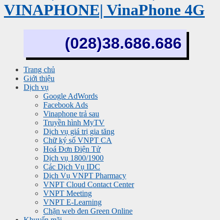
VINAPHONE| VinaPhone 4G
(028)38.686.686
Trang chủ
Giới thiệu
Dịch vụ
Google AdWords
Facebook Ads
Vinaphone trả sau
Truyền hình MyTV
Dịch vụ giá trị gia tăng
Chữ ký số VNPT CA
Hoá Đơn Điện Tử
Dịch vụ 1800/1900
Các Dịch Vụ IDC
Dịch Vụ VNPT Pharmacy
VNPT Cloud Contact Center
VNPT Meeting
VNPT E-Learning
Chặn web đen Green Online
Khuyến mãi