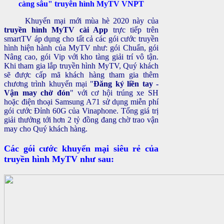
càng sâu" truyên hình MyTV VNPT
Khuyến mại mới mùa hè 2020 này của
truyền hình MyTV cài App
trực tiếp trên
smartTV áp dụng cho tất cả các gói cước truyền
hình hiện hành của MyTV như: gói Chuẩn, gói
Nâng cao, gói Vip với kho tàng giải trí vô tận.
Khi tham gia lắp truyền hình MyTV, Quý khách
sẽ được cấp mã khách hàng tham gia thêm
chương trình khuyến mại "
Đăng ký liền tay -
Vận may chờ đón
" với cơ hội trúng xe SH
hoặc điện thoại Samsung A71 sử dụng miễn phí
gói cước Đỉnh 60G của Vinaphone. Tổng giá trị
giải thưởng tới hơn 2 tỷ đồng đang chờ trao vận
may cho Quý khách hàng.
Các gói cước khuyến mại siêu rẻ của
truyền hình MyTV như sau: