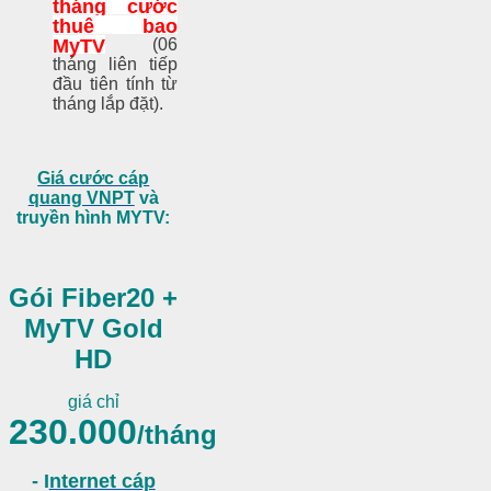
tháng cước
thuê bao
MyTV
(06
tháng liên tiếp
đầu tiên tính từ
tháng lắp đặt).
Giá cước cáp
quang VNPT
và
truyền hình MYTV:
Gói Fiber20 +
MyTV Gold
HD
giá chỉ
230.000
/tháng
- I
nternet cáp