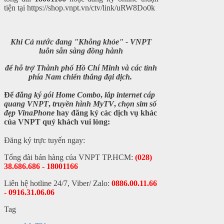
tiện tại
https://shop.vnpt.vn/ctv/link/uRW8Do0k
Khi Cả nước đang "Không khỏe" - VNPT
luôn sẵn sàng đồng hành
để hỗ trợ Thành phố Hồ Chí Minh và các tỉnh
phía Nam chiến thắng đại dịch.
Để
đăng ký gói Home Combo
,
lắp internet cáp
quang VNPT
,
truyền hình MyTV
,
chọn sim số
đẹp VinaPhone
hay
đăng ký các dịch vụ khác
của VNPT
quý khách vui lòng:
Đăng ký trực tuyến ngay:
Tổng đài bán hàng của VNPT TP.HCM:
(028)
38.686.686 - 18001166
Liên hệ hotline 24/7, Viber/ Zalo:
0886.00.11.66
- 0916.31.06.06
Tag