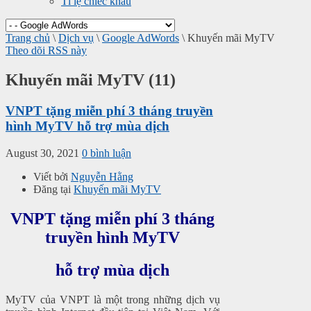
Tỉ lệ chiếc khấu
Trang chủ
\
Dịch vụ
\
Google AdWords
\
Khuyến mãi MyTV
Theo dõi RSS này
Khuyến mãi MyTV (11)
VNPT tặng miễn phí 3 tháng truyền
hình MyTV hỗ trợ mùa dịch
August 30, 2021
0 bình luận
Viết bởi
Nguyễn Hằng
Đăng tại
Khuyến mãi MyTV
VNPT tặng miễn phí 3 tháng
truyền hình MyTV
hỗ trợ mùa dịch
MyTV của VNPT là một trong những dịch vụ