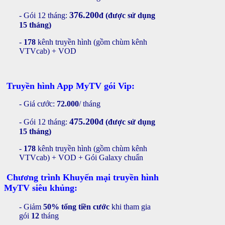
376.200
- Gói 12 tháng:
đ
(được sử dụng
15 tháng)
-
178
kênh truyền hình (gồm chùm kênh
VTVcab) + VOD
Truyền hình App MyTV gói Vip:
- Giá cước:
72.000
/ tháng
475.200
- Gói 12 tháng:
đ
(được sử dụng
15 tháng)
-
178
kênh truyền hình
(gồm chùm kênh
VTVcab)
+ VOD + Gói Galaxy chuẩn
Chương trình Khuyến mại truyền hình
MyTV siêu khủng:
- Giảm
50% tổng tiền cước
khi tham gia
gói
12
tháng