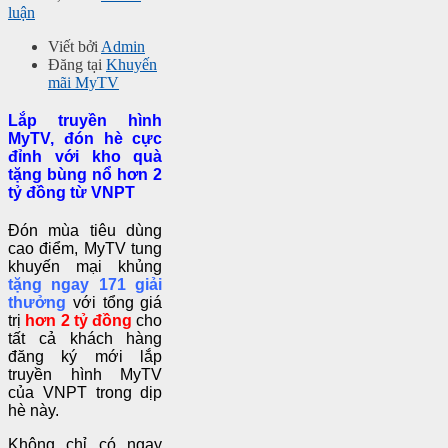
luận
Viết bởi
Admin
Đăng tại
Khuyến
mãi MyTV
Lắp truyền hình
MyTV, đón hè cực
đỉnh với kho quà
tặng bùng nổ hơn 2
tỷ đồng từ VNPT
Đón mùa tiêu dùng
cao điểm, MyTV tung
khuyến mại khủng
tặng ngay
171 giải
thưởng
với tổng giá
trị
hơn 2 tỷ đồng
cho
tất cả khách hàng
đăng ký mới lắp
truyền hình MyTV
của VNPT trong dịp
hè này.
Không chỉ có ngay