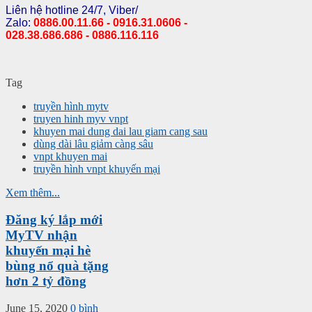
Liên hệ hotline 24/7, Viber/
Zalo:
0886.00.11.66 - 0916.31.0606 -
028.38.686.686 - 0886.116.116
Tag
truyền hình mytv
truyen hinh myv vnpt
khuyen mai dung dai lau giam cang sau
dùng dài lâu giảm càng sâu
vnpt khuyen mai
truyền hình vnpt khuyến mại
Xem thêm...
Đăng ký lắp mới
MyTV nhận
khuyến mại hè
bùng nổ quà tặng
hơn 2 tỷ đồng
June 15, 2020
0 bình