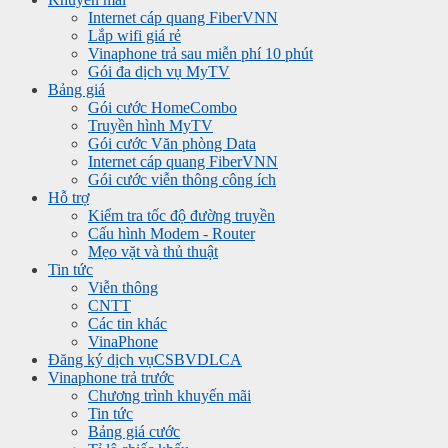
Internet cáp quang FiberVNN
Lắp wifi giá rẻ
Vinaphone trả sau miễn phí 10 phút
Gói đa dịch vụ MyTV
Bảng giá
Gói cước HomeCombo
Truyền hình MyTV
Gói cước Văn phòng Data
Internet cáp quang FiberVNN
Gói cước viễn thông công ích
Hỗ trợ
Kiểm tra tốc độ đường truyền
Cấu hình Modem - Router
Mẹo vặt và thủ thuật
Tin tức
Viễn thông
CNTT
Các tin khác
VinaPhone
Đăng ký dịch vụ
CSBVDLCA
Vinaphone trả trước
Chương trình khuyến mãi
Tin tức
Bảng giá cước