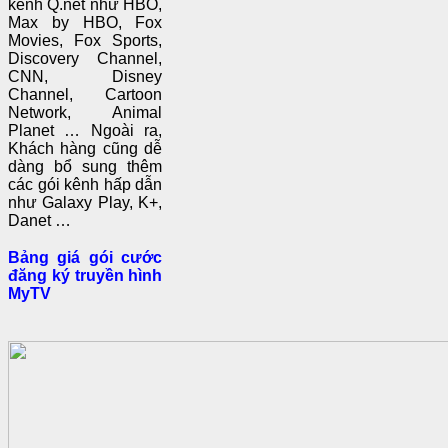
kênh Q.net như HBO,
Max by HBO, Fox
Movies, Fox Sports,
Discovery Channel,
CNN, Disney
Channel, Cartoon
Network, Animal
Planet … Ngoài ra,
Khách hàng cũng dễ
dàng bổ sung thêm
các gói kênh hấp dẫn
như Galaxy Play, K+,
Danet …
Bảng giá gói cước
đăng ký truyền hình
MyTV